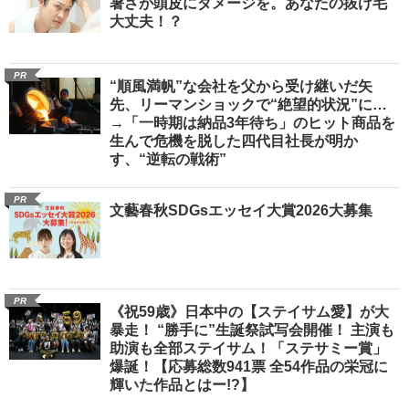
暑さが頭皮にダメージを。あなたの抜け毛
大丈夫！？
PR
“順風満帆”な会社を父から受け継いだ矢
先、リーマンショックで“絶望的状況”に…
→「一時期は納品3年待ち」のヒット商品を
生んで危機を脱した四代目社長が明か
す、“逆転の戦術”
PR
文藝春秋SDGsエッセイ大賞2026大募集
PR
《祝59歳》日本中の【ステイサム愛】が大
暴走！ “勝手に”生誕祭試写会開催！ 主演も
助演も全部ステイサム！「ステサミー賞」
爆誕！【応募総数941票 全54作品の栄冠に
輝いた作品とはー!?】