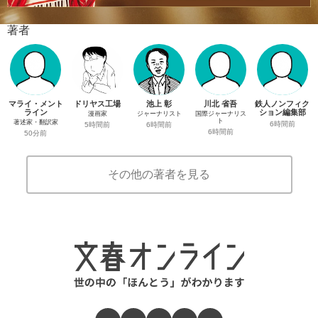
著者
マライ・メント
ドリヤス工場
池上 彰
川北 省吾
鉄人ノンフィク
ライン
ション編集部
漫画家
ジャーナリスト
国際ジャーナリス
ト
著述家・翻訳家
6時間前
5時間前
6時間前
6時間前
50分前
その他の著者を見る