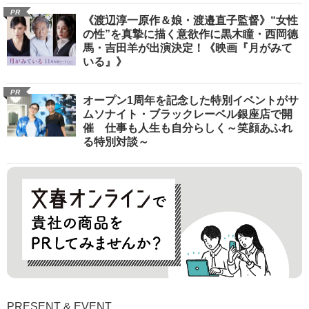
PR
《渡辺淳一原作＆娘・渡邉直子監督》“女性
の性”を真摯に描く意欲作に黒木瞳・西岡德
馬・吉田羊が出演決定！《映画『月がみて
いる』》
PR
オープン1周年を記念した特別イベントがサ
ムソナイト・ブラックレーベル銀座店で開
催 仕事も人生も自分らしく～笑顔あふれ
る特別対談～
PRESENT & EVENT