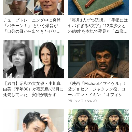
チューブトレーニング中に突然
「毎月1人ずつ誘拐」「手帳には
「バチーン！」 という爆音が…
ヤバすぎる5文字」“12歳少女と
「自分の目から出てきたゼリー
の結婚”を本気で夢見た「22歳男
状の白っぽいものを握りしめて
の末路」（昭和21年の事件）
いました」柿谷や宇佐美ともプ
レーした“サッカー選手”が視覚障
害を負った“恐怖の瞬間”を明かす
【独自】昭和の大女優・小川真
《映画『Michael／マイケル』》
由美（享年86）が鹿児島で3月に
父ジョセフ・ジャクソン役、コ
死去していた 実娘が明かす
ールマン・ドミンゴ オフィシャ
「毒母」の素顔と空白の晩年
ルインタビュー“観客を魅了した
PR（キノフィルムズ）
名優、複雑な父親像への想いを
語る”《日本興収70億円突破》