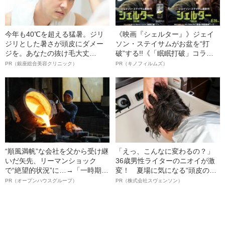
今年も40℃を超える猛暑。ジリ
《映画『シェルター』》ジェイ
ジリとした暑さが頭皮にダメー
ソン・ステイサムがお盆を“打
ジを。あなたの抜け毛大丈
破”する!!《「眠眠打破」コラ
夫！？
ボ》
PR（銀座総合美容クリニック）
PR（キノフィルムズ）
“順風満帆”な会社を父から受け継
「えっ、こんなに変わるの？」
いだ矢先、リーマンショック
36歳男性ライターのニオイが激
で“絶望的状況”に…→「一時期は
変！ 夏場に気になる“頭皮のニ
納品3年待ち」のヒット商品を生
オイ”や“ベタつき”を解消す
PR（オープンハウスグループ）
PR（株式会社スヴェンソン）
んで危機を脱した四代目社長が
る、“ウィッグのスペシャリス
明かす、“逆転の戦術”
ト”が生み出した徹底ケアとは