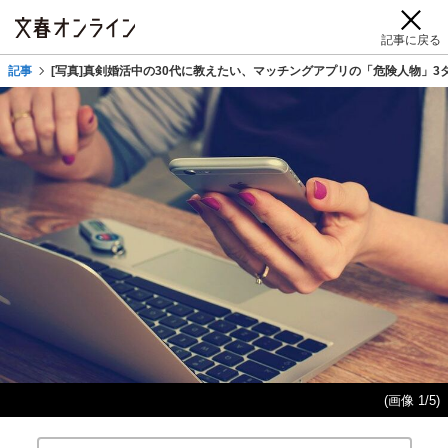
記事に戻る
記事
[写真]真剣婚活中の30代に教えたい、マッチングアプリの「危険人物」3
(画像 1/5)