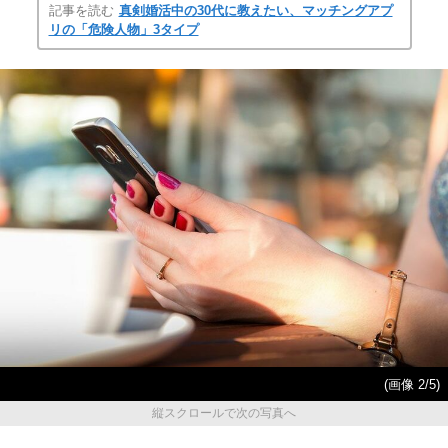
記事を読む
真剣婚活中の30代に教えたい、マッチングアプ
リの「危険人物」3タイプ
(画像 2/5)
縦スクロールで次の写真へ