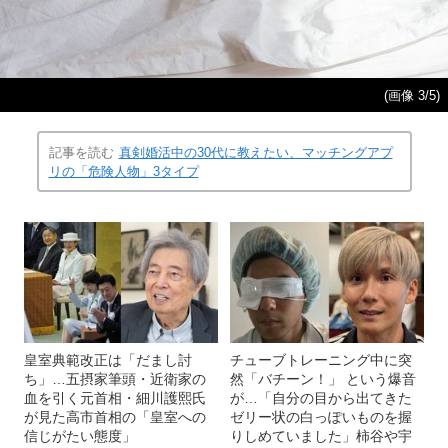
(画像 3/5)
記事を読む
真剣婚活中の30代に教えたい、マッチングアプ
リの「危険人物」3タイプ
皇室典範改正は「だまし討
チューブトレーニング中に突
ち」…五摂家筆頭・近衛家の
然「バチーン！」 という爆音
血を引く元首相・細川護熙氏
が…「自分の目から出てきた
が見た高市首相の「皇室への
ゼリー状の白っぽいものを握
信じがたい態度」
りしめていました」柿谷や宇