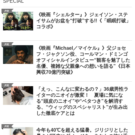
SPECIAL
PR
《映画『シェルター』》ジェイソン・ステ
イサムがお盆を“打破”する!!《「眠眠打破」
コラボ》
PR
《映画『Michael／マイケル』》父ジョセ
フ・ジャクソン役、コールマン・ドミンゴ
オフィシャルインタビュー“観客を魅了した
名優、複雑な父親像への想いを語る”《日本
興収70億円突破》
PR
「えっ、こんなに変わるの？」36歳男性ラ
イターのニオイが激変！ 夏場に気にな
る“頭皮のニオイ”や“ベタつき”を解消す
る、“ウィッグのスペシャリスト”が生み出
した徹底ケアとは
PR
今年も40℃を超える猛暑。ジリジリとした