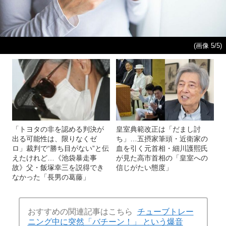
(画像 5/5)
「トヨタの非を認める判決が
皇室典範改正は「だまし討
出る可能性は、限りなくゼ
ち」…五摂家筆頭・近衛家の
ロ」裁判で“勝ち目がない”と伝
血を引く元首相・細川護熙氏
えたけれど…《池袋暴走事
が見た高市首相の「皇室への
故》父・飯塚幸三を説得でき
信じがたい態度」
なかった「長男の葛藤」
おすすめの関連記事はこちら
チューブトレー
ニング中に突然「バチーン！」 という爆音