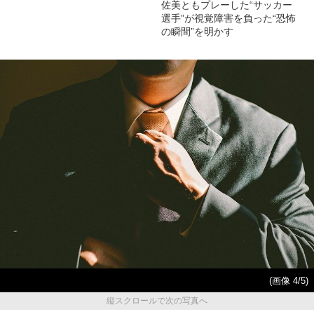
佐美ともプレーした“サッカー
選手”が視覚障害を負った“恐怖
の瞬間”を明かす
(画像 4/5)
縦スクロールで次の写真へ