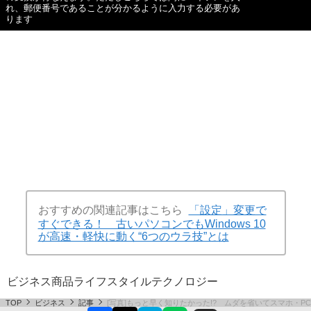
れ、郵便番号であることが分かるように入力する必要があ
ります
おすすめの関連記事はこちら
「設定」変更で
すぐできる！ 古いパソコンでもWindows 10
が高速・軽快に動く“6つのウラ技”とは
ビジネス
商品
ライフスタイル
テクノロジー
TOP
ビジネス
記事
[写真]もっと早く知りたかった!? ムダを省いてスマホ・PC