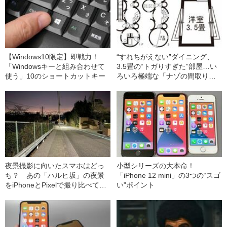
【Windows10限定】即戦力！
“すれちがえない”ダイニング、
「Windowsキーと組み合わせて
3.5畳の“トガりすぎた”部屋…い
使う」10のショートカットキー
ろいろ極端な「ナゾの間取り」
の事情
夜景撮影に向いたスマホはどっ
小型シリーズの大本命！
ち？ あの「ハルヒ坂」の夜景
「iPhone 12 mini」の3つの“スゴ
をiPhoneとPixelで撮り比べてみ
い”ポイント
た