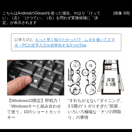
こちらはAndroidのGboardを使った場合。やはり「けって
(画像 3/8)
い」（左）「けつてい」（右）を問わず変換候補に「決
定」が表示されます
記事を読む
もっと早く知りたかった!? ムダを省いてスマ
ホ・PCの文字入力を効率化する3つのTips
【Windows10限定】即戦力！
“すれちがえない”ダイニング、
「Windowsキーと組み合わせ
3.5畳の“トガりすぎた”部屋…
て使う」10のショートカット
いろいろ極端な「ナゾの間取
キー
り」の事情