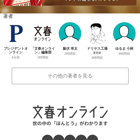
著者
プレジデントオ
「文春オンライ
飯伏 幸太
ドリヤス工場
ゆるま 小林
ンライン
ン」編集部
漫画家
2時間前
9時間前
4分前
1時間前
8時間前
その他の著者を見る