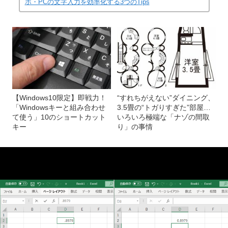
ホ・PCの文字入力を効率化する3つのTips
【Windows10限定】即戦力！
“すれちがえない”ダイニング、
「Windowsキーと組み合わせ
3.5畳の“トガりすぎた”部屋…
て使う」10のショートカット
いろいろ極端な「ナゾの間取
キー
り」の事情