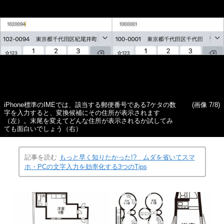
iPhone標準のIMEでは、該当する郵便番号である7ケタの数
(画像 7/8)
字を入力すると、変換候補にその住所が表示されます
（左）。末尾を変えてどんな住所が表示されるか試してみ
ても面白いでしょう（右）
記事を読む
もっと早く知りたかった!? ムダを省いてスマ
ホ・PCの文字入力を効率化する3つのTips