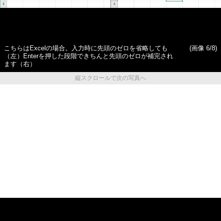
こちらはExcelの場合。入力時に先頭のゼロを省略しても
(画像 6/8)
（左）Enterを押した段階できちんと先頭のゼロが補完され
ます（右）
縦スクロールで次の写真へ