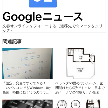
文春オンラインをフォローする
（遷移先で☆マークをクリ
ック）
関連記事
「設定」変更ですぐできる！
ベランダ50畳のワンルーム、玄
古いパソコンでもWindows 10が
関開けたら0秒でトイレ…日本で
高速・軽快に動く“6つのウラ
続々「ナゾの間取り」が生まれ
技”とは
るワケ