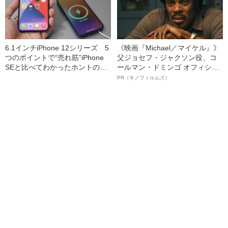
6.1インチiPhone 12シリーズ 5
《映画『Michael／マイケル』》
つのポイントで“売れ筋”iPhone
父ジョセフ・ジャクソン役、コ
SEと比べてわかったホントの使
ールマン・ドミンゴ オフィシャ
い勝手
ルインタビュー“観客を魅了した
PR（キノフィルムズ）
名優、複雑な父親像への想いを
語る”《日本興収70億円突破》