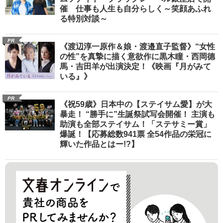
催 仕事も人生も自分らしく～笑顔あふれ
る特別対談～
PR
《渡辺淳一原作＆娘・渡邉直子監督》“女性
の性”を真摯に描く意欲作に黒木瞳・西岡德
馬・吉田羊が出演決定！《映画『月がみて
いる』》
PR
《祝59歳》日本中の【ステイサム愛】が大
暴走！ “勝手に”生誕祭試写会開催！ 主演も
助演も全部ステイサム！「ステサミー賞」
爆誕！【応募総数941票 全54作品の栄冠に
輝いた作品とはー!?】