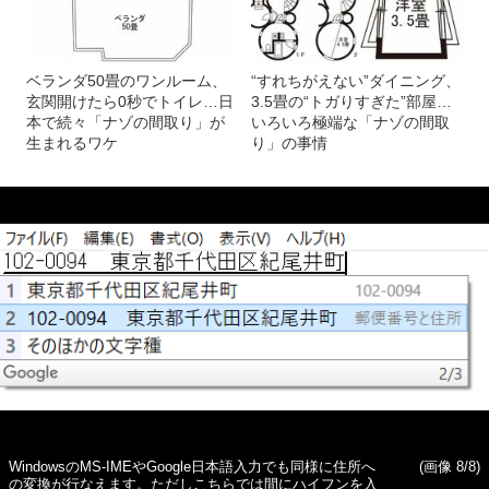
ベランダ50畳のワンルーム、
“すれちがえない”ダイニング、
玄関開けたら0秒でトイレ…日
3.5畳の“トガりすぎた”部屋…
本で続々「ナゾの間取り」が
いろいろ極端な「ナゾの間取
生まれるワケ
り」の事情
WindowsのMS-IMEやGoogle日本語入力でも同様に住所へ
(画像 8/8)
の変換が行なえます。ただしこちらでは間にハイフンを入