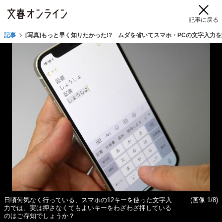
記事に戻る
記事
[写真]もっと早く知りたかった!? ムダを省いてスマホ・PCの文字入力を効
日頃何気なく行っている、スマホの12キーを使った文字入
(画像 1/8)
力では、実は押さなくてもよいキーをわざわざ押している
のはご存知でしょうか？