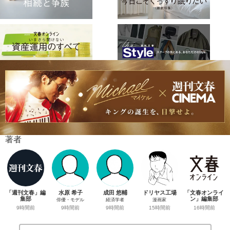
著者
「週刊文春」編
水原 希子
成田 悠輔
ドリヤス工場
「文春オンライ
集部
ン」編集部
俳優・モデル
経済学者
漫画家
9時間前
16時間前
9時間前
9時間前
15時間前