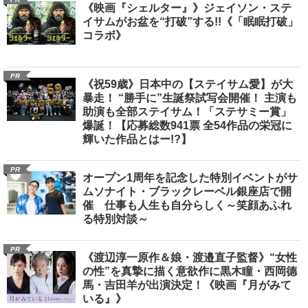
《映画『シェルター』》ジェイソン・ステ
イサムがお盆を“打破”する!!《「眠眠打破」
コラボ》
PR
《祝59歳》日本中の【ステイサム愛】が大
暴走！ “勝手に”生誕祭試写会開催！ 主演も
助演も全部ステイサム！「ステサミー賞」
爆誕！【応募総数941票 全54作品の栄冠に
輝いた作品とはー!?】
PR
オープン1周年を記念した特別イベントがサ
ムソナイト・ブラックレーベル銀座店で開
催 仕事も人生も自分らしく～笑顔あふれ
る特別対談～
PR
《渡辺淳一原作＆娘・渡邉直子監督》“女性
の性”を真摯に描く意欲作に黒木瞳・西岡德
馬・吉田羊が出演決定！《映画『月がみて
いる』》