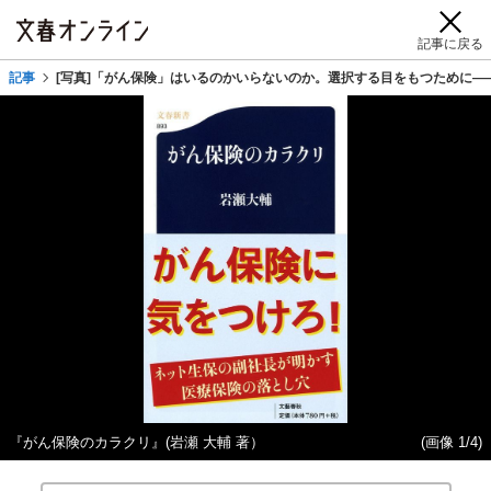
記事に戻る
記事
[写真]「がん保険」はいるのかいらないのか。選択する目をもつために―
『がん保険のカラクリ』(岩瀬 大輔 著）
(画像 1/4)