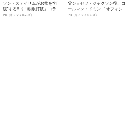
ソン・ステイサムがお盆を“打
父ジョセフ・ジャクソン役、コ
破”する!!《「眠眠打破」コラ
ールマン・ドミンゴ オフィシャ
ボ》
ルインタビュー“観客を魅了した
PR（キノフィルムズ）
PR（キノフィルムズ）
名優、複雑な父親像への想いを
語る”《日本興収70億円突破》