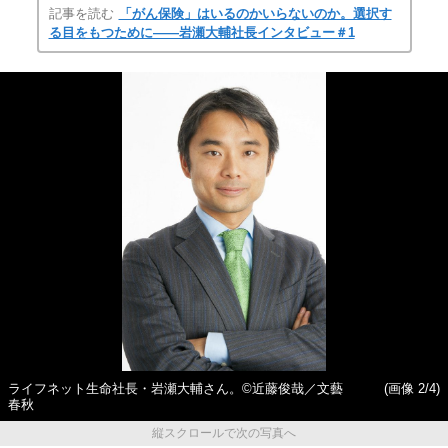
記事を読む
「がん保険」はいるのかいらないのか。選択す
る目をもつために――岩瀬大輔社長インタビュー＃1
ライフネット生命社長・岩瀬大輔さん。©近藤俊哉／文藝
(画像 2/4)
春秋
縦スクロールで次の写真へ