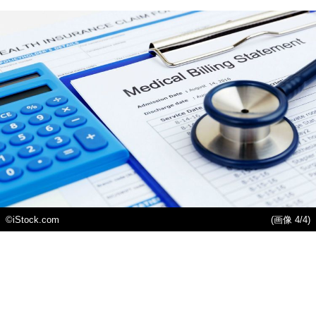
©iStock.com
(画像 4/4)