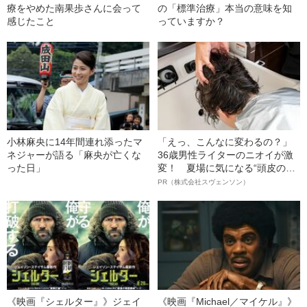
療をやめた南果歩さんに会って
の「標準治療」本当の意味を知
感じたこと
っていますか？
小林麻央に14年間連れ添ったマ
「えっ、こんなに変わるの？」
ネジャーが語る「麻央が亡くな
36歳男性ライターのニオイが激
った日」
変！ 夏場に気になる“頭皮のニ
オイ”や“ベタつき”を解消す
PR（株式会社スヴェンソン）
る、“ウィッグのスペシャリス
ト”が生み出した徹底ケアとは
《映画『シェルター』》ジェイ
《映画『Michael／マイケル』》