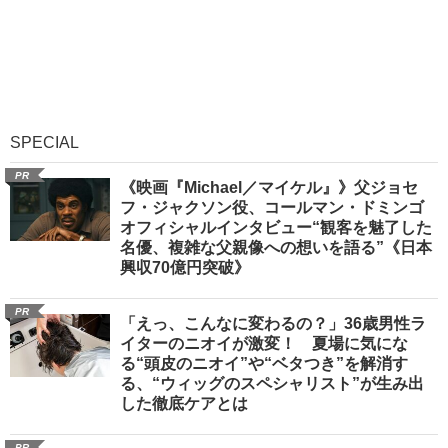
SPECIAL
PR
《映画『Michael／マイケル』》父ジョセ
フ・ジャクソン役、コールマン・ドミンゴ
オフィシャルインタビュー“観客を魅了した
名優、複雑な父親像への想いを語る”《日本
興収70億円突破》
PR
「えっ、こんなに変わるの？」36歳男性ラ
イターのニオイが激変！ 夏場に気にな
る“頭皮のニオイ”や“ベタつき”を解消す
る、“ウィッグのスペシャリスト”が生み出
した徹底ケアとは
PR