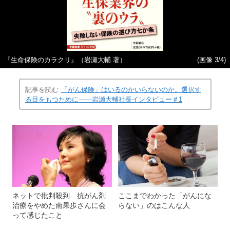
『生命保険のカラクリ』（岩瀬大輔 著）
(画像 3/4)
記事を読む
「がん保険」はいるのかいらないのか。選択す
る目をもつために――岩瀬大輔社長インタビュー＃1
ネットで批判殺到 抗がん剤
ここまでわかった「がんにな
治療をやめた南果歩さんに会
らない」のはこんな人
って感じたこと