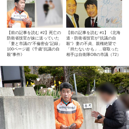
【前の記事を読む #2】死亡の
【前の記事を読む #1】《北海
防衛省技官が妹に送っていた
道・防衛省技官が“抗議の自
「妻と市議の“不倫密会”記録」
殺”》妻の不貞、親権絶望で
100ページ超《千歳“抗議の自
「持たないかも」…寝取った
殺”事件》
相手は自衛隊OBの市議（72）