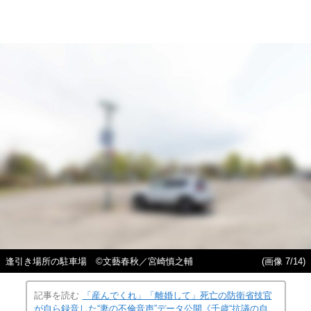
逢引き場所の駐車場 ©文藝春秋／宮崎慎之輔
(画像 7/14)
記事を読む
「産んでくれ」「離婚して」死亡の防衛省技官
が自ら録音した“妻の不倫音声”データ公開《千歳“抗議の自