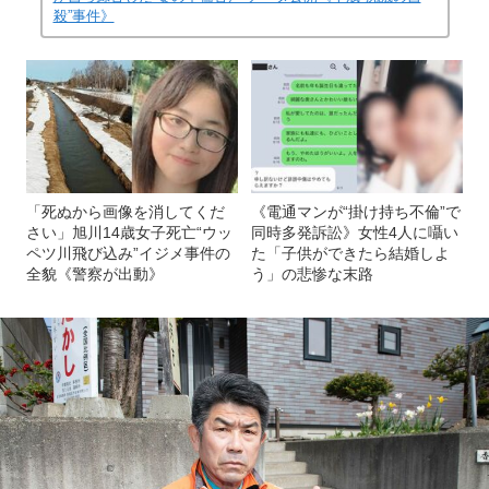
殺”事件》
「死ぬから画像を消してくだ
《電通マンが“掛け持ち不倫”で
さい」旭川14歳女子死亡“ウッ
同時多発訴訟》女性4人に囁い
ペツ川飛び込み”イジメ事件の
た「子供ができたら結婚しよ
全貌《警察が出動》
う」の悲惨な末路