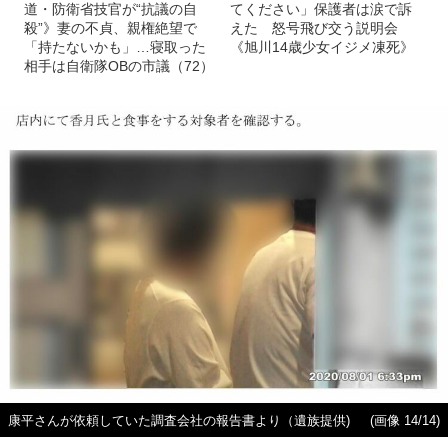
道・防衛省技官が“抗議の自
てください」保護者は涙で訴
殺”》妻の不貞、親権絶望で
えた 怒号飛び交う説明会
「持たないかも」…寝取った
《旭川14歳少女イジメ凍死》
相手は自衛隊OBの市議（72）
康平さんが依頼していた調査会社の報告書より（遺族提供)
(画像 14/14)