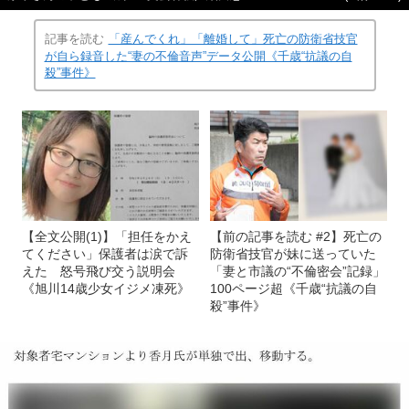
記事を読む
「産んでくれ」「離婚して」死亡の防衛省技官
が自ら録音した“妻の不倫音声”データ公開《千歳“抗議の自
殺”事件》
【全文公開(1)】「担任をかえ
【前の記事を読む #2】死亡の
てください」保護者は涙で訴
防衛省技官が妹に送っていた
えた 怒号飛び交う説明会
「妻と市議の“不倫密会”記録」
《旭川14歳少女イジメ凍死》
100ページ超《千歳“抗議の自
殺”事件》