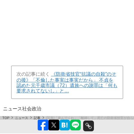
次の記事に続く
《防衛省技官“抗議の自殺”のそ
の後》「不倫した事実は事実だから」 不貞を
認めた元千歳市議（72）遺族への謝罪は「何も
要求されてないし」と…
ニュース
社会
政治
TOP
ニュース
記事
[写真]「産んでくれ」「離婚して」死亡の防衛省技官が自ら