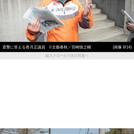
直撃に答える香月正議員 ©文藝春秋／宮崎慎之輔
(画像 8/14)
縦スクロールで次の写真へ