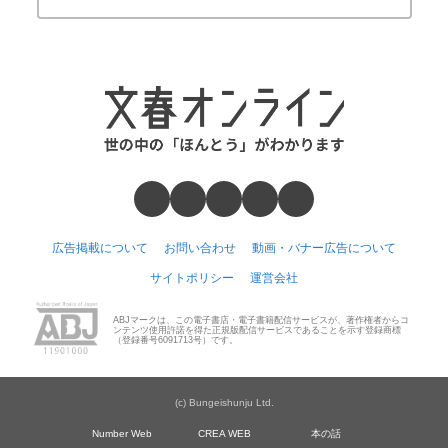
広告掲載について
お問い合わせ
動画・バナー広告について
サイトポリシー
運営会社
ABJマークは、この電子書店・電子書籍配信サービスが、著作権者からコ
ンテンツ使用許諾を得た正規版配信サービスであることを示す登録商標
（登録番号6091713号）です。
(c) Bungeishunju Ltd.
Number Web
CREA WEB
本の話