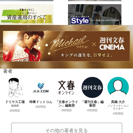
著者
ドリヤス工場
時事ドットコム
「文春オンライ
「週刊文春」編
髙橋 大介
ン」編集部
集部
漫画家
ノンフィクション
4時間前
ライター
4時間前
4時間前
4時間前
4時間前
その他の著者を見る