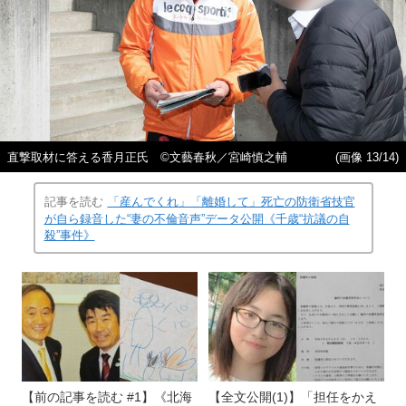
直撃取材に答える香月正氏 ©文藝春秋／宮崎慎之輔
(画像 13/14)
記事を読む
「産んでくれ」「離婚して」死亡の防衛省技官
が自ら録音した“妻の不倫音声”データ公開《千歳“抗議の自
殺”事件》
【前の記事を読む #1】《北海
【全文公開(1)】「担任をかえ