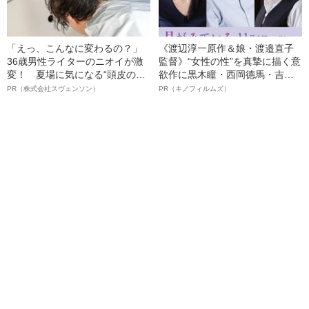
「えっ、こんなに変わるの？」
《渡辺淳一原作＆娘・渡邉直子
36歳男性ライターのニオイが激
監督》“女性の性”を真摯に描く意
変！ 夏場に気になる“頭皮のニ
欲作に黒木瞳・西岡德馬・吉田
オイ”や“ベタつき”を解消す
羊が出演決定！《映画『月がみ
PR（株式会社スヴェンソン）
PR（キノフィルムズ）
る、“ウィッグのスペシャリス
ている』》
ト”が生み出した徹底ケアとは