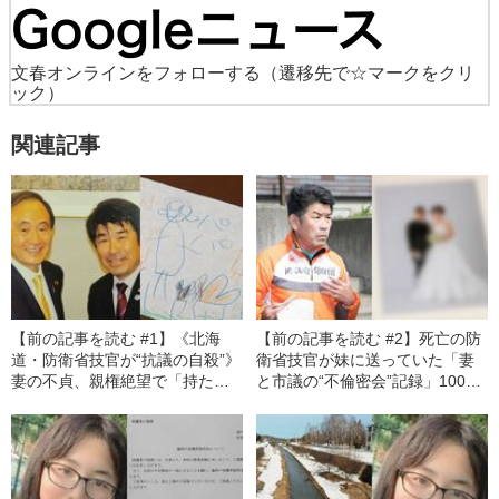
文春オンラインをフォローする
（遷移先で☆マークをクリ
ック）
関連記事
【前の記事を読む #1】《北海
【前の記事を読む #2】死亡の防
道・防衛省技官が“抗議の自殺”》
衛省技官が妹に送っていた「妻
妻の不貞、親権絶望で「持たな
と市議の“不倫密会”記録」100ペ
いかも」…寝取った相手は自衛
ージ超《千歳“抗議の自殺”事件》
隊OBの市議（72）