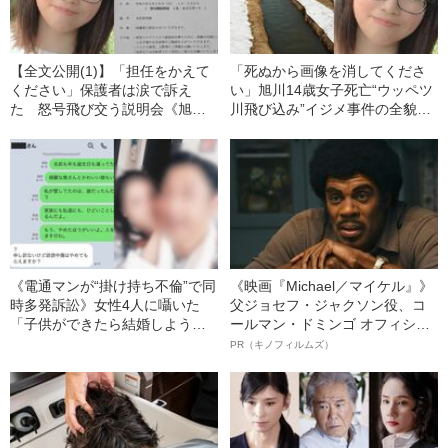
【全文公開(1)】「担任をかえて
「死ぬから画像を消してくださ
ください」保護者は涙で訴え
い」旭川14歳女子死亡“ウッペツ
た 怒号飛び交う説明会《旭川
川飛び込み”イジメ事件の全貌
14歳少女イジメ凍死》
《警察が出動》
《電通マンが“掛け持ち不倫”で同
《映画『Michael／マイケル』》
時多発訴訟》女性4人に囁いた
父ジョセフ・ジャクソン役、コ
「子供ができたら結婚しよう」
ールマン・ドミンゴ オフィシャ
の悲惨な末路
ルインタビュー“観客を魅了した
PR（キノフィルムズ）
名優、複雑な父親像への想いを
語る”《日本興収70億円突破》