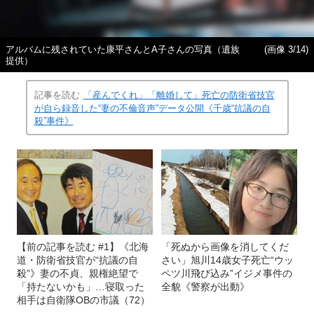
アルバムに残されていた康平さんとA子さんの写真（遺族
(画像 3/14)
提供）
記事を読む
「産んでくれ」「離婚して」死亡の防衛省技官
が自ら録音した“妻の不倫音声”データ公開《千歳“抗議の自
殺”事件》
【前の記事を読む #1】《北海
「死ぬから画像を消してくだ
道・防衛省技官が“抗議の自
さい」旭川14歳女子死亡“ウッ
殺”》妻の不貞、親権絶望で
ペツ川飛び込み”イジメ事件の
「持たないかも」…寝取った
全貌《警察が出動》
相手は自衛隊OBの市議（72）