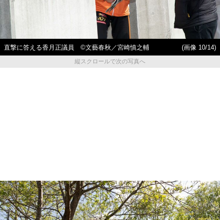
直撃に答える香月正議員 ©文藝春秋／宮崎慎之輔
(画像 10/14)
縦スクロールで次の写真へ