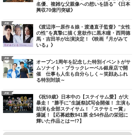
名優、複雑な父親像への想いを語る”《日本
興収70億円突破》
PR
《渡辺淳一原作＆娘・渡邉直子監督》“女性
の性”を真摯に描く意欲作に黒木瞳・西岡德
馬・吉田羊が出演決定！《映画『月がみて
いる』》
PR
オープン1周年を記念した特別イベントがサ
ムソナイト・ブラックレーベル銀座店で開
催 仕事も人生も自分らしく～笑顔あふれ
る特別対談～
PR
《祝59歳》日本中の【ステイサム愛】が大
暴走！ “勝手に”生誕祭試写会開催！ 主演も
助演も全部ステイサム！「ステサミー賞」
爆誕！【応募総数941票 全54作品の栄冠に
輝いた作品とはー!?】