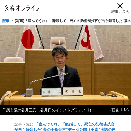
記事に戻る
記事
[写真]「産んでくれ」「離婚して」死亡の防衛省技官が自ら録音した“妻の
千歳市議の香月正氏（香月氏のインスタグラムより)
(画像 1/14)
記事を読む
「産んでくれ」「離婚して」死亡の防衛省技官
が自ら録音した“妻の不倫音声”データ公開《千歳“抗議の自