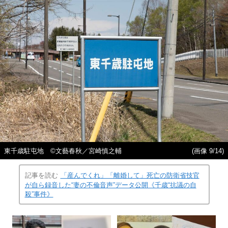
東千歳駐屯地 ©文藝春秋／宮崎慎之輔
(画像 9/14)
記事を読む
「産んでくれ」「離婚して」死亡の防衛省技官
が自ら録音した“妻の不倫音声”データ公開《千歳“抗議の自
殺”事件》