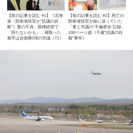
【前の記事を読む #1】《北海
【前の記事を読む #2】死亡の
道・防衛省技官が“抗議の自
防衛省技官が妹に送っていた
殺”》妻の不貞、親権絶望で
「妻と市議の“不倫密会”記録」
「持たないかも」…寝取った
100ページ超《千歳“抗議の自
相手は自衛隊OBの市議（72）
殺”事件》