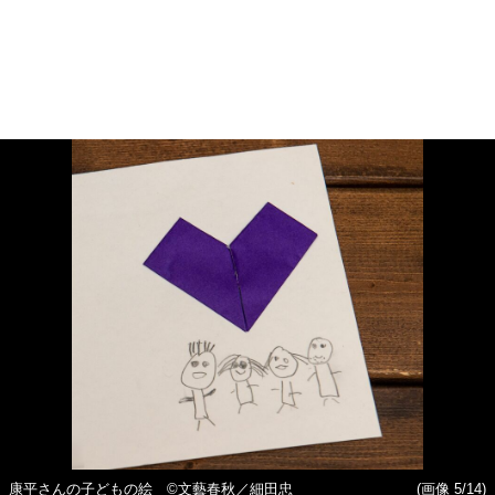
康平さんの子どもの絵 ©文藝春秋／細田忠
(画像 5/14)