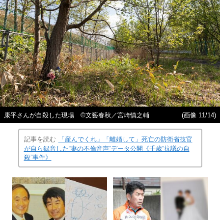
康平さんが自殺した現場 ©文藝春秋／宮崎慎之輔
(画像 11/14)
記事を読む
「産んでくれ」「離婚して」死亡の防衛省技官
が自ら録音した“妻の不倫音声”データ公開《千歳“抗議の自
殺”事件》