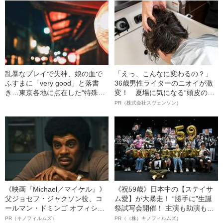
乱暴なプレイで失神、娘の血で
「えっ、こんなに変わるの？」
ふすまに「very good」と落書
36歳男性ライターのニオイが激
き…東京各地に点在した“特殊慰
変！ 夏場に気になる“頭皮のニ
安施設”の実態とは
オイ”や“ベタつき”を解消す
PR（株式会社スヴェンソン）
る、“ウィッグのスペシャリス
ト”が生み出した徹底ケアとは
《映画『Michael／マイケル』》
《祝59歳》日本中の【ステイサ
父ジョセフ・ジャクソン役、コ
ム愛】が大暴走！ “勝手に”生誕
ールマン・ドミンゴ オフィシャ
祭試写会開催！ 主演も助演も全
ルインタビュー“観客を魅了した
部ステイサム！「ステサミー
PR（キノフィルムズ）
PR（（株）キノフィルムズ）