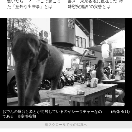
働いたら…？ そこで起こっ
書き…東京各地に点在した“特
た「意外な出来事」とは
殊慰安施設”の実態とは
おでんの屋台と象とが同居しているのがシーラチャーなの
(画像 4/11)
である ©室橋裕和
縦スクロールで次の写真へ