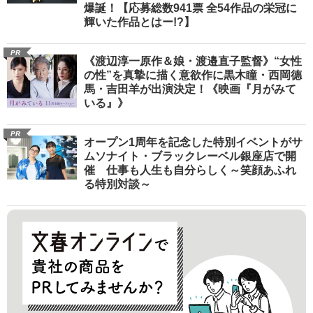
爆誕！【応募総数941票 全54作品の栄冠に
輝いた作品とはー!?】
PR
《渡辺淳一原作＆娘・渡邉直子監督》“女性
の性”を真摯に描く意欲作に黒木瞳・西岡德
馬・吉田羊が出演決定！《映画『月がみて
いる』》
PR
オープン1周年を記念した特別イベントがサ
ムソナイト・ブラックレーベル銀座店で開
催 仕事も人生も自分らしく～笑顔あふれ
る特別対談～