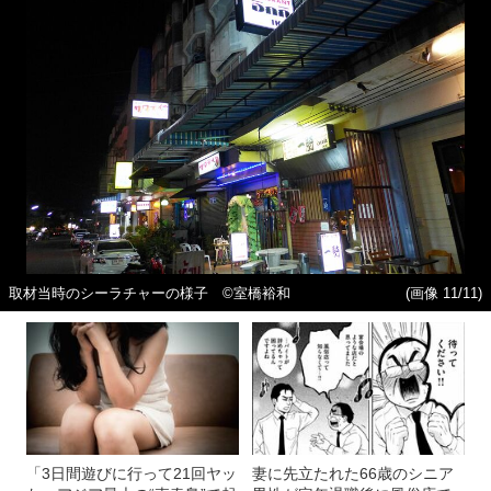
取材当時のシーラチャーの様子 ©室橋裕和
(画像 11/11)
「3日間遊びに行って21回ヤッ
妻に先立たれた66歳のシニア