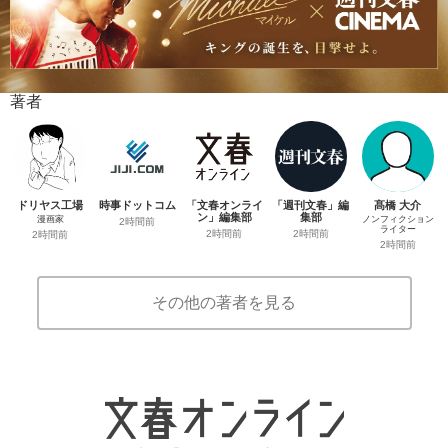
著者
ドリヤス工場
時事ドットコム
「文春オンライ
「週刊文春」編
髙橋 大介
ン」編集部
集部
漫画家
ノンフィクション
2時間前
ライター
2時間前
2時間前
2時間前
2時間前
その他の著者を見る