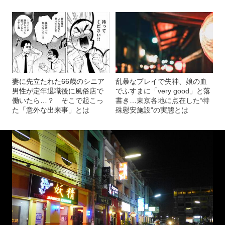
妻に先立たれた66歳のシニア
乱暴なプレイで失神、娘の血
男性が定年退職後に風俗店で
でふすまに「very good」と落
働いたら…？ そこで起こっ
書き…東京各地に点在した“特
た「意外な出来事」とは
殊慰安施設”の実態とは