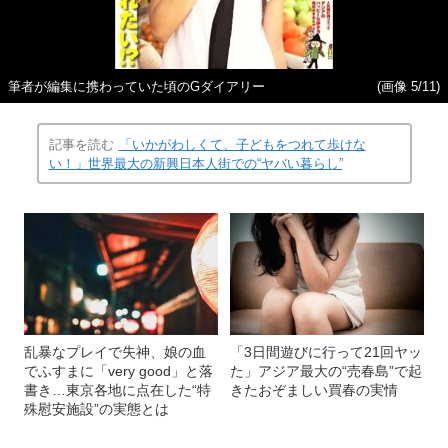
筆者が編集に携わっていた頃のGダイアリー
(画像 5/11)
記事を読む
「いかがわしくて、子どもをつれて歩けな
い！」世界最大の新興日本人街での“ヤバい暮らし”
乱暴なプレイで失神、娘の血
「3日間遊びに行って21回ヤッ
でふすまに「very good」と落
た」アジア最大の“売春島”で起
書き…東京各地に点在した“特
きたおぞましい買春の実情
殊慰安施設”の実態とは