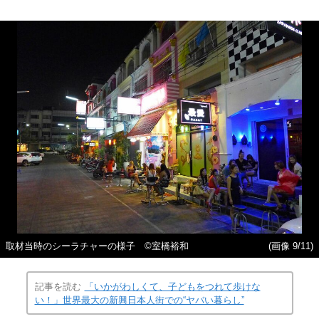
取材当時のシーラチャーの様子 ©室橋裕和
(画像 9/11)
記事を読む
「いかがわしくて、子どもをつれて歩けな
い！」世界最大の新興日本人街での“ヤバい暮らし”