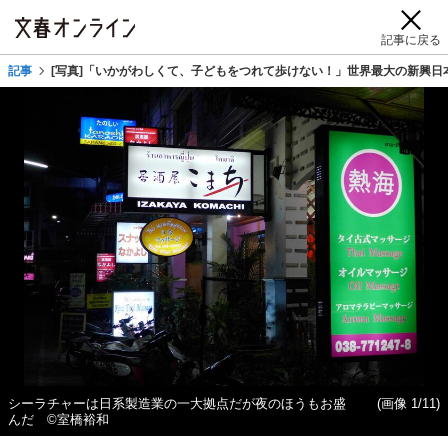
記事に戻る
記事
[写真]「いかがわしくて、子どもをつれて歩けない！」世界最大の新興日
シーラチャーは日系製造業の一大拠点だが夜のほうもお盛
(画像 1/11)
んだ ©室橋裕和