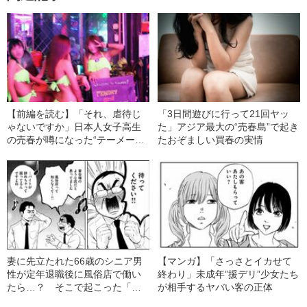
【前編を読む】「それ、虐待じ
「3日間遊びに行って21回ヤッ
ゃないですか」日本人女子高生
た」アジア最大の“売春島”で起き
の売春が噂になった“テーメーカ
たおぞましい買春の実情
フェ”で聞いた在タイ邦人のリア
ルな日常
妻に先立たれた66歳のシニア男
【マンガ】「さっさとイカせて
性が定年退職後に風俗店で働い
終わり」未成年”援デリ”少女たち
たら…？ そこで起こった「意
が相手するヤバい客の正体
外な出来事」とは