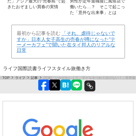
た」アジア最大の“売春島”で起
男性が定年退職後に風俗店で
きたおぞましい買春の実情
働いたら…？ そこで起こっ
た「意外な出来事」とは
最初から記事を読む
「それ、虐待じゃないで
すか」日本人女子高生の売春が噂になった“テ
ーメーカフェ”で聞いた在タイ邦人のリアルな
日常
ライフ
国際
読書
ライフスタイル
旅
働き方
TOP
ライフ
記事
[写真]「いかがわしくて、子どもをつれて歩けない！」世界最