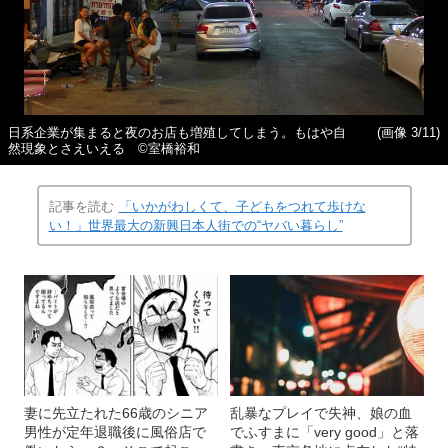
日系企業が集まると夜のお店も増殖してしまう。もはや自
(画像 3/11)
然現象とさえいえる ©室橋裕和
記事を読む
「いかがわしくて、子どもをつれて歩けな
い！」世界最大の新興日本人街での“ヤバい暮らし”
妻に先立たれた66歳のシニア
乱暴なプレイで失神、娘の血
男性が定年退職後に風俗店で
でふすまに「very good」と落