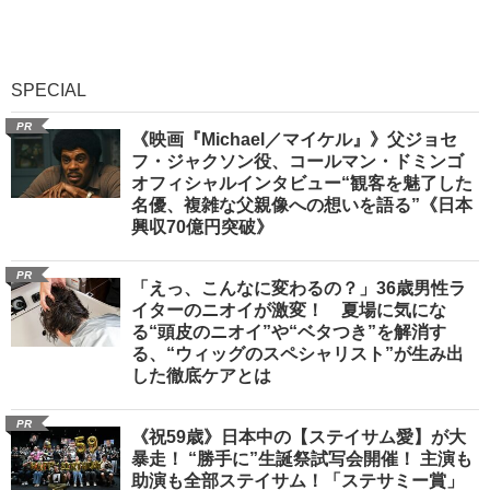
SPECIAL
PR
《映画『Michael／マイケル』》父ジョセ
フ・ジャクソン役、コールマン・ドミンゴ
オフィシャルインタビュー“観客を魅了した
名優、複雑な父親像への想いを語る”《日本
興収70億円突破》
PR
「えっ、こんなに変わるの？」36歳男性ラ
イターのニオイが激変！ 夏場に気にな
る“頭皮のニオイ”や“ベタつき”を解消す
る、“ウィッグのスペシャリスト”が生み出
した徹底ケアとは
PR
《祝59歳》日本中の【ステイサム愛】が大
暴走！ “勝手に”生誕祭試写会開催！ 主演も
助演も全部ステイサム！「ステサミー賞」