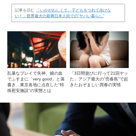
記事を読む
「いかがわしくて、子どもをつれて歩けな
い！」世界最大の新興日本人街での“ヤバい暮らし”
乱暴なプレイで失神、娘の血
「3日間遊びに行って21回ヤッ
でふすまに「very good」と落
た」アジア最大の“売春島”で起
書き…東京各地に点在した“特
きたおぞましい買春の実情
殊慰安施設”の実態とは