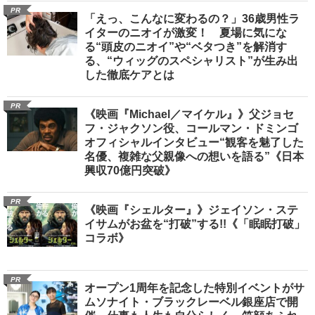
PR
「えっ、こんなに変わるの？」36歳男性ラ
イターのニオイが激変！ 夏場に気にな
る“頭皮のニオイ”や“ベタつき”を解消す
る、“ウィッグのスペシャリスト”が生み出
した徹底ケアとは
PR
《映画『Michael／マイケル』》父ジョセ
フ・ジャクソン役、コールマン・ドミンゴ
オフィシャルインタビュー“観客を魅了した
名優、複雑な父親像への想いを語る”《日本
興収70億円突破》
PR
《映画『シェルター』》ジェイソン・ステ
イサムがお盆を“打破”する!!《「眠眠打破」
コラボ》
PR
オープン1周年を記念した特別イベントがサ
ムソナイト・ブラックレーベル銀座店で開