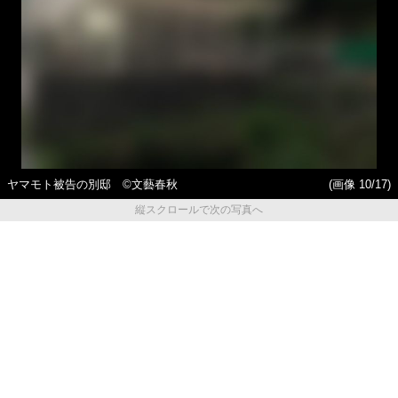
ヤマモト被告の別邸 ©文藝春秋
(画像 10/17)
縦スクロールで次の写真へ