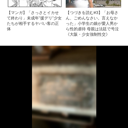
【マンガ】「さっさとイカせ
【つづきを読む#3】「お母さ
て終わり」未成年”援デリ”少女
ん、ごめんなさい。言えなか
たちが相手するヤバい客の正
った」小学生の娘が愛人男か
体
ら性的虐待 母親は法廷で号泣
《大阪・少女強制性交》