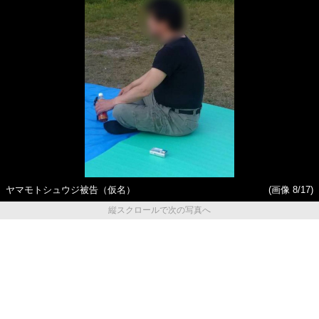
ヤマモトシュウジ被告（仮名）
(画像 8/17)
縦スクロールで次の写真へ