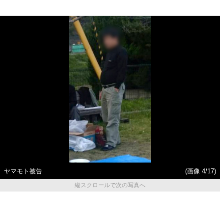
ヤマモト被告
(画像 4/17)
縦スクロールで次の写真へ