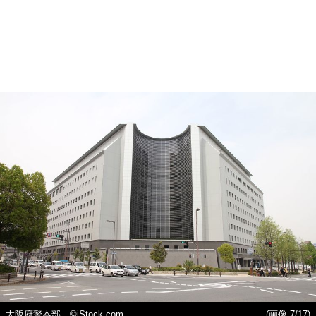
大阪府警本部 ©iStock.com
(画像 7/17)