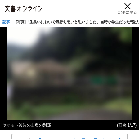
記事に戻る
記事
[写真]「生臭いにおいで気持ち悪いと思いました」当時小学生だった“愛人
ヤマモト被告の山奥の別邸
(画像 1/17)