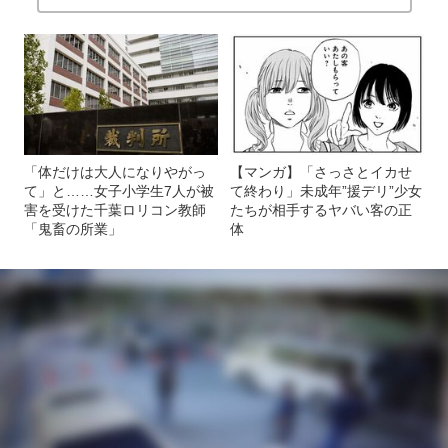
「体だけは大人になりやがっ
【マンガ】「さっさとイカせ
て」と……女子小学生7人が被
て終わり」未成年”援デリ”少女
害を受けた千葉ロリコン教師
たちが相手するヤバい客の正
「鬼畜の所業」
体