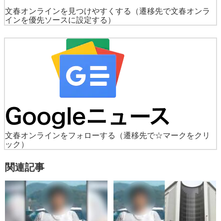
文春オンラインを見つけやすくする
（遷移先で文春オンラ
インを優先ソースに設定する）
文春オンラインをフォローする
（遷移先で☆マークをクリ
ック）
関連記事