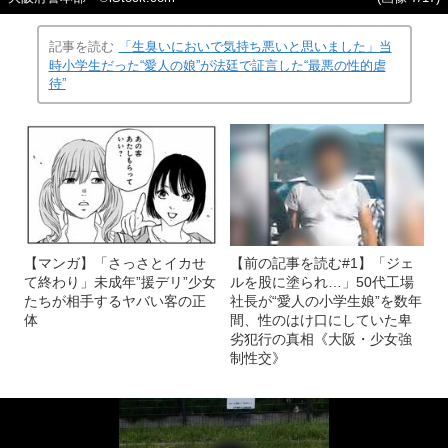
記事を読む
「生臭いにおいで気持ち悪いと思いました」当
時小学生だった“愛人の娘”が法廷で証言した“最悪の性的虐
待”
【マンガ】「さっさとイカせ
【前の記事を読む#1】「ジェ
て終わり」未成年”援デリ”少女
ルを股に塗られ…」50代工場
たちが相手するヤバい客の正
社長が“愛人の小学生娘”を数年
体
間、性のはけ口にしていた卑
劣犯行の真相《大阪・少女強
制性交》