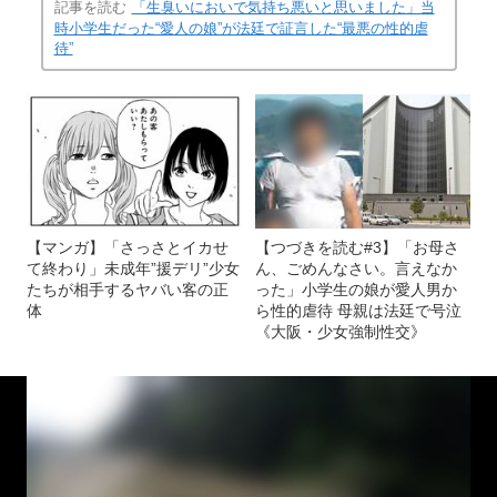
記事を読む
「生臭いにおいで気持ち悪いと思いました」当
時小学生だった“愛人の娘”が法廷で証言した“最悪の性的虐
待”
【マンガ】「さっさとイカせ
【つづきを読む#3】「お母さ
て終わり」未成年”援デリ”少女
ん、ごめんなさい。言えなか
たちが相手するヤバい客の正
った」小学生の娘が愛人男か
体
ら性的虐待 母親は法廷で号泣
《大阪・少女強制性交》