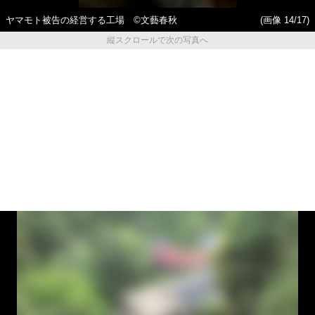
ヤマモト被告の経営する工場 ©文藝春秋
(画像 14/17)
縦スクロールで次の写真へ