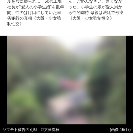
ルを股に塗られ…」50代工場
ん、ごめんなさい。言えなか
社長が“愛人の小学生娘”を数年
った」小学生の娘が愛人男か
間、性のはけ口にしていた卑
ら性的虐待 母親は法廷で号泣
劣犯行の真相《大阪・少女強
《大阪・少女強制性交》
制性交》
ヤマモト被告の別邸 ©文藝春秋
(画像 16/17)