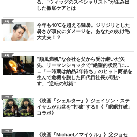
る、“ウィッグのスペシャリスト”が生み出
した徹底ケアとは
PR
今年も40℃を超える猛暑。ジリジリとした
暑さが頭皮にダメージを。あなたの抜け毛
大丈夫！？
PR
“順風満帆”な会社を父から受け継いだ矢
先、リーマンショックで“絶望的状況”に…
→「一時期は納品3年待ち」のヒット商品を
生んで危機を脱した四代目社長が明か
す、“逆転の戦術”
PR
《映画『シェルター』》ジェイソン・ステ
イサムがお盆を“打破”する!!《「眠眠打破」
コラボ》
PR
《映画『Michael／マイケル』》父ジョセ