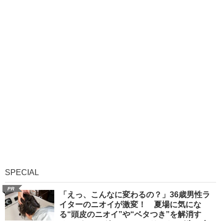
SPECIAL
PR
「えっ、こんなに変わるの？」36歳男性ラ
イターのニオイが激変！ 夏場に気にな
る“頭皮のニオイ”や“ベタつき”を解消す