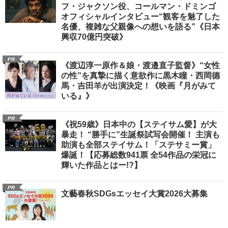
フ・ジャクソン役、コールマン・ドミンゴ
オフィシャルインタビュー“観客を魅了した
名優、複雑な父親像への想いを語る”《日本
興収70億円突破》
PR
《渡辺淳一原作＆娘・渡邉直子監督》“女性
の性”を真摯に描く意欲作に黒木瞳・西岡德
馬・吉田羊が出演決定！《映画『月がみて
いる』》
PR
《祝59歳》日本中の【ステイサム愛】が大
暴走！ “勝手に”生誕祭試写会開催！ 主演も
助演も全部ステイサム！「ステサミー賞」
爆誕！【応募総数941票 全54作品の栄冠に
輝いた作品とはー!?】
PR
文藝春秋SDGsエッセイ大賞2026大募集