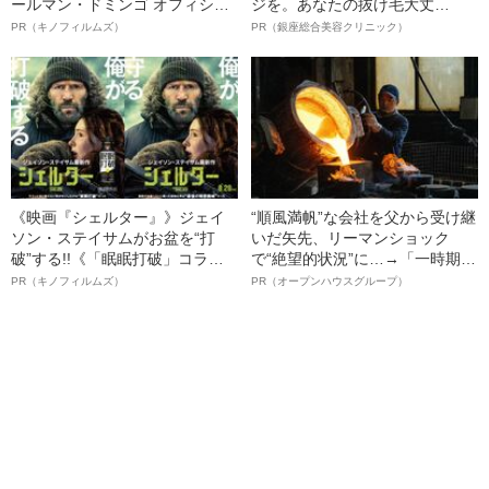
ールマン・ドミンゴ オフィシャ
ジを。あなたの抜け毛大丈
ルインタビュー“観客を魅了した
夫！？
PR（キノフィルムズ）
PR（銀座総合美容クリニック）
名優、複雑な父親像への想いを
語る”《日本興収70億円突破》
《映画『シェルター』》ジェイ
“順風満帆”な会社を父から受け継
ソン・ステイサムがお盆を“打
いだ矢先、リーマンショック
破”する!!《「眠眠打破」コラ
で“絶望的状況”に…→「一時期は
ボ》
納品3年待ち」のヒット商品を生
PR（キノフィルムズ）
PR（オープンハウスグループ）
んで危機を脱した四代目社長が
明かす、“逆転の戦術”