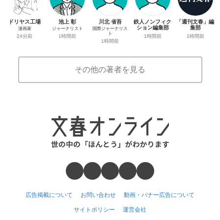
ドリヤス工場
池上 彰
川北 省吾
鉄人ノンフィク
「週刊文春」編
ション編集部
集部
漫画家
ジャーナリスト
国際ジャーナリス
ト
1時間前
1時間前
24分前
1時間前
1時間前
その他の著者を見る
広告掲載について
お問い合わせ
動画・バナー広告について
サイトポリシー
運営会社