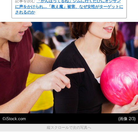
記事を読む
「がんばってるね」ジムに行くたびにオジサン
に声をかけられ…「教え魔」被害、なぜ女性がターゲットに
されるのか
©️iStock.com
(画像 2/3)
縦スクロールで次の写真へ