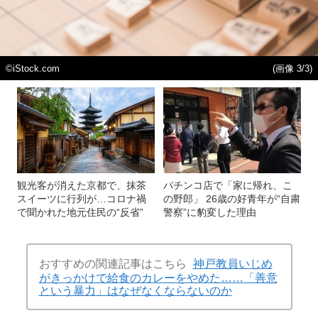
©️iStock.com
(画像 3/3)
観光客が消えた京都で、抹茶
パチンコ店で「家に帰れ、こ
スイーツに行列が…コロナ禍
の野郎」 26歳の好青年が“自粛
で聞かれた地元住民の“反省”
警察”に豹変した理由
おすすめの関連記事はこちら
神戸教員いじめ
がきっかけで給食のカレーをやめた……「善意
という暴力」はなぜなくならないのか