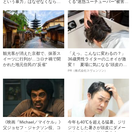
という暴力」はなぜなくならな
くる“迷惑ユーチューバー”被害続
いのか
出【1名逮捕】14歳少女イジメ凍
死
観光客が消えた京都で、抹茶ス
「えっ、こんなに変わるの？」
イーツに行列が…コロナ禍で聞
36歳男性ライターのニオイが激
かれた地元住民の“反省”
変！ 夏場に気になる“頭皮のニ
オイ”や“ベタつき”を解消す
PR（株式会社スヴェンソン）
る、“ウィッグのスペシャリス
ト”が生み出した徹底ケアとは
《映画『Michael／マイケル』》
今年も40℃を超える猛暑。ジリ
父ジョセフ・ジャクソン役、コ
ジリとした暑さが頭皮にダメー