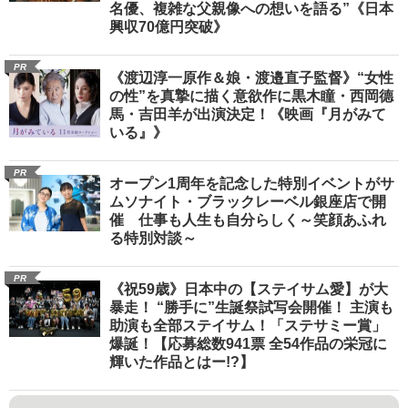
名優、複雑な父親像への想いを語る”《日本
興収70億円突破》
PR
《渡辺淳一原作＆娘・渡邉直子監督》“女性
の性”を真摯に描く意欲作に黒木瞳・西岡德
馬・吉田羊が出演決定！《映画『月がみて
いる』》
PR
オープン1周年を記念した特別イベントがサ
ムソナイト・ブラックレーベル銀座店で開
催 仕事も人生も自分らしく～笑顔あふれ
る特別対談～
PR
《祝59歳》日本中の【ステイサム愛】が大
暴走！ “勝手に”生誕祭試写会開催！ 主演も
助演も全部ステイサム！「ステサミー賞」
爆誕！【応募総数941票 全54作品の栄冠に
輝いた作品とはー!?】