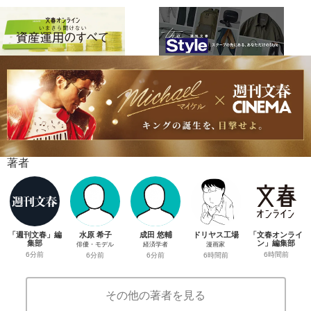
著者
「週刊文春」編
水原 希子
成田 悠輔
ドリヤス工場
「文春オンライ
集部
ン」編集部
俳優・モデル
経済学者
漫画家
6分前
6時間前
6分前
6分前
6時間前
その他の著者を見る