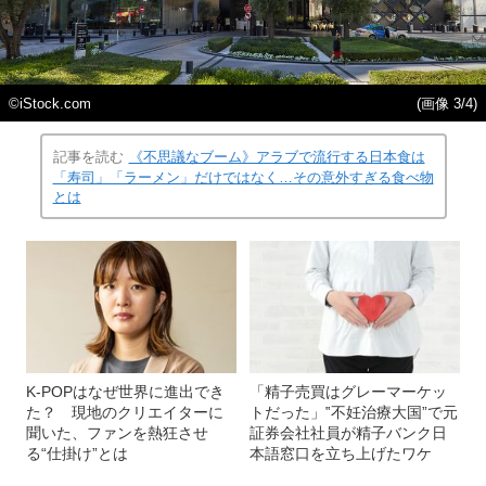
©iStock.com
(画像 3/4)
記事を読む
《不思議なブーム》アラブで流行する日本食は
「寿司」「ラーメン」だけではなく…その意外すぎる食べ物
とは
K‐POPはなぜ世界に進出でき
「精子売買はグレーマーケッ
た？ 現地のクリエイターに
トだった」‟不妊治療大国”で元
聞いた、ファンを熱狂させ
証券会社社員が精子バンク日
る“仕掛け”とは
本語窓口を立ち上げたワケ