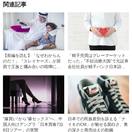
関連記事
【前編を読む】「なぜわからん
「精子売買はグレーマーケット
のだ！」『スレイヤーズ』が原
だった」‟不妊治療大国”で元証券
因で王族と摑み合いの喧嘩に…
会社社員が精子バンク日本語窓
アラブ世界で受容される“日本文
口を立ち上げたワケ
化”の実情
“爆買い”から“爆セックス”へ…中
日本での民族差別を訴える「ナ
国人向けアングラ「日本買春7泊
イキのCM」が魅せる面白さ、奥
8日ツアー」の実態
の深さと商売ゆえの欺瞞