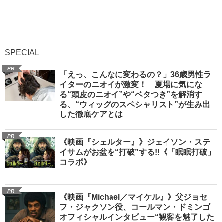
SPECIAL
PR
「えっ、こんなに変わるの？」36歳男性ラ
イターのニオイが激変！ 夏場に気にな
る“頭皮のニオイ”や“ベタつき”を解消す
る、“ウィッグのスペシャリスト”が生み出
した徹底ケアとは
PR
《映画『シェルター』》ジェイソン・ステ
イサムがお盆を“打破”する!!《「眠眠打破」
コラボ》
PR
《映画『Michael／マイケル』》父ジョセ
フ・ジャクソン役、コールマン・ドミンゴ
オフィシャルインタビュー“観客を魅了した