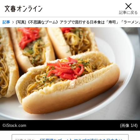
記事に戻る
記事
[写真]《不思議なブーム》アラブで流行する日本食は「寿司」「ラーメ
©iStock.com
(画像 1/4)