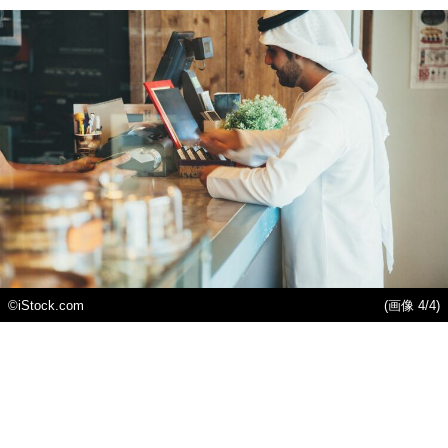
©iStock.com
(画像 4/4)