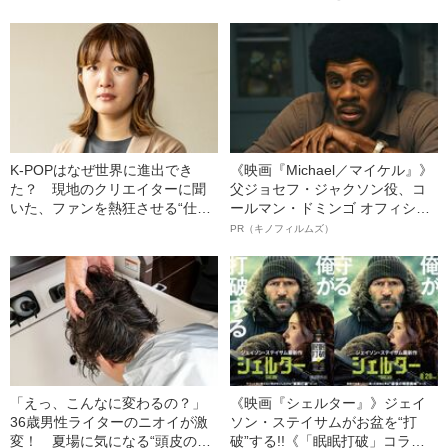
K‐POPはなぜ世界に進出でき
《映画『Michael／マイケル』》
た？ 現地のクリエイターに聞
父ジョセフ・ジャクソン役、コ
いた、ファンを熱狂させる“仕掛
ールマン・ドミンゴ オフィシャ
け”とは
ルインタビュー“観客を魅了した
PR（キノフィルムズ）
名優、複雑な父親像への想いを
語る”《日本興収70億円突破》
「えっ、こんなに変わるの？」
《映画『シェルター』》ジェイ
36歳男性ライターのニオイが激
ソン・ステイサムがお盆を“打
変！ 夏場に気になる“頭皮のニ
破”する!!《「眠眠打破」コラ