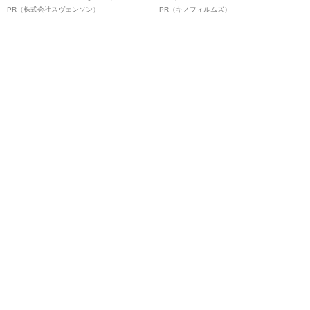
オイ”や“ベタつき”を解消す
ボ》
PR（株式会社スヴェンソン）
PR（キノフィルムズ）
る、“ウィッグのスペシャリス
ト”が生み出した徹底ケアとは