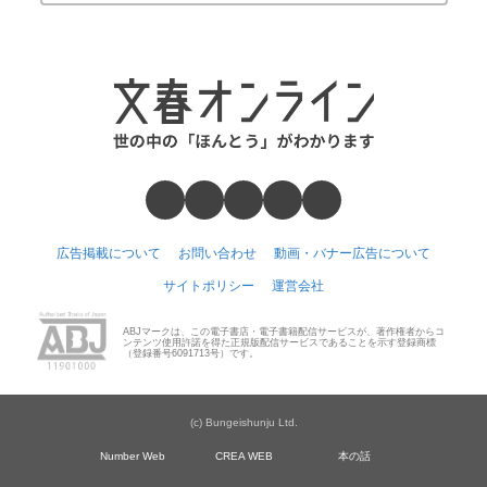
広告掲載について
お問い合わせ
動画・バナー広告について
サイトポリシー
運営会社
ABJマークは、この電子書店・電子書籍配信サービスが、著作権者からコ
ンテンツ使用許諾を得た正規版配信サービスであることを示す登録商標
（登録番号6091713号）です。
(c) Bungeishunju Ltd.
Number Web
CREA WEB
本の話