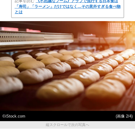
記事を読む
《不思議なブーム》アラブで流行する日本食は
「寿司」「ラーメン」だけではなく…その意外すぎる食べ物
とは
©iStock.com
(画像 2/4)
縦スクロールで次の写真へ