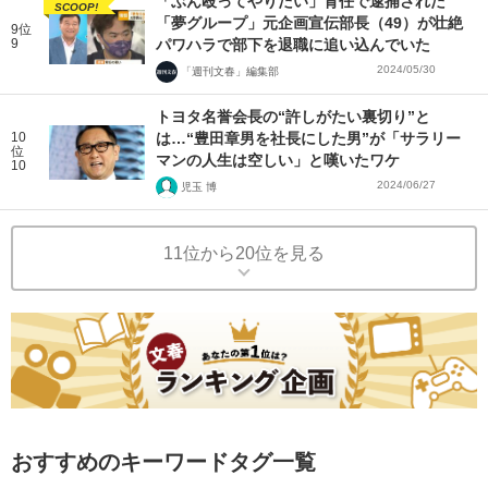
「ぶん殴ってやりたい」背任で逮捕された
SCOOP!
「夢グループ」元企画宣伝部長（49）が壮絶
9位
9
パワハラで部下を退職に追い込んでいた
2024/05/30
「週刊文春」編集部
トヨタ名誉会長の“許しがたい裏切り”と
10
は…“豊田章男を社長にした男”が「サラリー
位
マンの人生は空しい」と嘆いたワケ
10
2024/06/27
児玉 博
11位から20位を見る
おすすめのキーワードタグ一覧