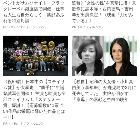
ベントがサムソナイト・ブラッ
監督》“女性の性”を真摯に描く意
クレーベル銀座店で開催 仕事
欲作に黒木瞳・西岡德馬・吉田
も人生も自分らしく～笑顔あふ
羊が出演決定！《映画『月がみ
れる特別対談～
ている』》
PR（サムソナイト・ジャパン）
PR（キノフィルムズ）
《祝59歳》日本中の【ステイサ
【独自】昭和の大女優・小川真
ム愛】が大暴走！ “勝手に”生誕
由美（享年86）が鹿児島で3月に
祭試写会開催！ 主演も助演も全
死去していた 実娘が明かす
部ステイサム！「ステサミー
「毒母」の素顔と空白の晩年
賞」爆誕！【応募総数941票 全
54作品の栄冠に輝いた作品とは
ー!?】
PR（（株）キノフィルムズ）