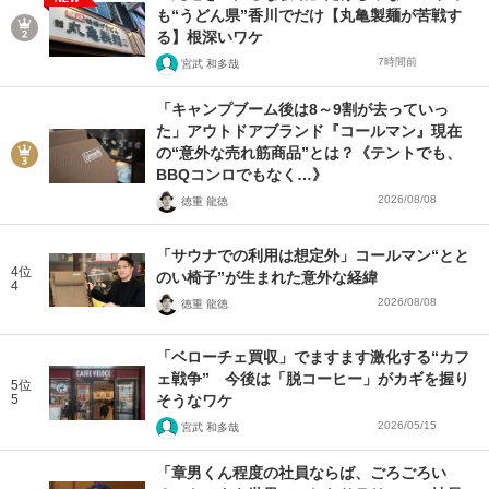
も“うどん県”香川でだけ【丸亀製麺が苦戦す
る】根深いワケ
7時間前
宮武 和多哉
「キャンプブーム後は8～9割が去っていっ
た」アウトドアブランド『コールマン』現在
の“意外な売れ筋商品”とは？《テントでも、
BBQコンロでもなく…》
2026/08/08
徳重 龍徳
「サウナでの利用は想定外」コールマン“とと
4位
のい椅子”が生まれた意外な経緯
4
2026/08/08
徳重 龍徳
「ベローチェ買収」でますます激化する“カフ
ェ戦争” 今後は「脱コーヒー」がカギを握り
5位
5
そうなワケ
2026/05/15
宮武 和多哉
「章男くん程度の社員ならば、ごろごろい