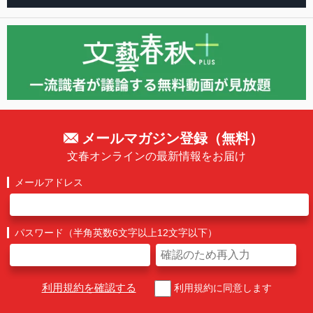
メールマガジン登録（無料）
文春オンラインの最新情報をお届け
メールアドレス
パスワード（半角英数6文字以上12文字以下）
利用規約を確認する
利用規約に同意します