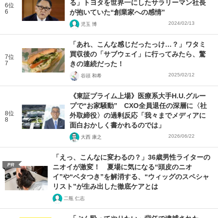
る」トヨタを世界一にしたサラリーマン社長
6位
6
が抱いていた“創業家への感情”
2024/02/13
児玉 博
「あれ、こんな感じだったっけ…？」ワタミ
買収後の「サブウェイ」に行ってみたら、驚
7位
7
きの連続だった！
2025/02/12
谷頭 和希
《東証プライム上場》医療系大手H.U.グルー
プで“お家騒動” CXO全員退任の深層に〈社
8位
外取締役〉の過剰反応「我々までメディアに
8
面白おかしく書かれるのでは」
2026/06/22
大西 康之
「えっ、こんなに変わるの？」36歳男性ライターの
PR
ニオイが激変！ 夏場に気になる“頭皮のニオ
イ”や“ベタつき”を解消する、“ウィッグのスペシャ
リスト”が生み出した徹底ケアとは
二瓶 仁志