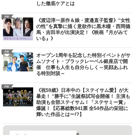
した徹底ケアとは
PR
《渡辺淳一原作＆娘・渡邉直子監督》“女性
の性”を真摯に描く意欲作に黒木瞳・西岡德
馬・吉田羊が出演決定！《映画『月がみて
いる』》
PR
オープン1周年を記念した特別イベントがサ
ムソナイト・ブラックレーベル銀座店で開
催 仕事も人生も自分らしく～笑顔あふれ
る特別対談～
PR
《祝59歳》日本中の【ステイサム愛】が大
暴走！ “勝手に”生誕祭試写会開催！ 主演も
助演も全部ステイサム！「ステサミー賞」
爆誕！【応募総数941票 全54作品の栄冠に
輝いた作品とはー!?】