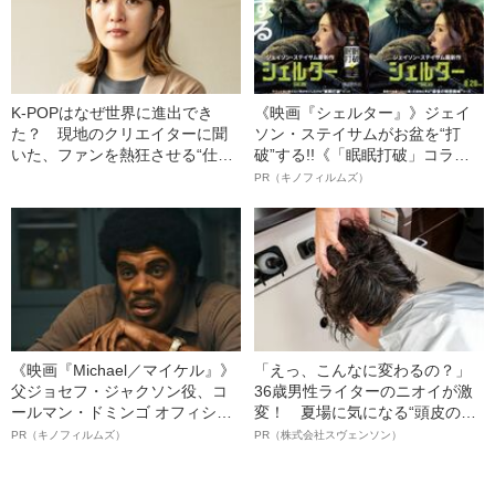
K‐POPはなぜ世界に進出でき
《映画『シェルター』》ジェイ
た？ 現地のクリエイターに聞
ソン・ステイサムがお盆を“打
いた、ファンを熱狂させる“仕掛
破”する!!《「眠眠打破」コラ
け”とは
ボ》
PR（キノフィルムズ）
《映画『Michael／マイケル』》
「えっ、こんなに変わるの？」
父ジョセフ・ジャクソン役、コ
36歳男性ライターのニオイが激
ールマン・ドミンゴ オフィシャ
変！ 夏場に気になる“頭皮のニ
ルインタビュー“観客を魅了した
オイ”や“ベタつき”を解消す
PR（キノフィルムズ）
PR（株式会社スヴェンソン）
名優、複雑な父親像への想いを
る、“ウィッグのスペシャリス
語る”《日本興収70億円突破》
ト”が生み出した徹底ケアとは