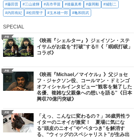
#藤田晋
#三山凌輝
#高市早苗
#後藤真希
#森岡毅
#城彰二
#内田有紀
#松田聖子
#玉木雄一郎
#亀和田武
SPECIAL
PR
《映画『シェルター』》ジェイソン・ステ
イサムがお盆を“打破”する!!《「眠眠打破」
コラボ》
PR
《映画『Michael／マイケル』》父ジョセ
フ・ジャクソン役、コールマン・ドミンゴ
オフィシャルインタビュー“観客を魅了した
名優、複雑な父親像への想いを語る”《日本
興収70億円突破》
PR
「えっ、こんなに変わるの？」36歳男性ラ
イターのニオイが激変！ 夏場に気にな
る“頭皮のニオイ”や“ベタつき”を解消す
る、“ウィッグのスペシャリスト”が生み出