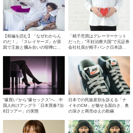
【前編を読む】「なぜわからん
「精子売買はグレーマーケット
のだ！」『スレイヤーズ』が原
だった」‟不妊治療大国”で元証券
因で王族と摑み合いの喧嘩に…
会社社員が精子バンク日本語窓
アラブ世界で受容される“日本文
口を立ち上げたワケ
化”の実情
“爆買い”から“爆セックス”へ…中
日本での民族差別を訴える「ナ
国人向けアングラ「日本買春7泊
イキのCM」が魅せる面白さ、奥
8日ツアー」の実態
の深さと商売ゆえの欺瞞