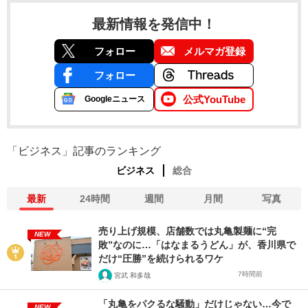
最新情報を発信中！
フォロー
メルマガ登録
フォロー
公式YouTube
Googleニュース
「ビジネス」記事のランキング
ビジネス
総合
最新
24時間
週間
月間
写真
売り上げ規模、店舗数では丸亀製麺に“完
NEW
敗”なのに…「はなまるうどん」が、香川県で
だけ“圧勝”を続けられるワケ
7時間前
宮武 和多哉
「丸亀をパクるな騒動」だけじゃない…今で
NEW