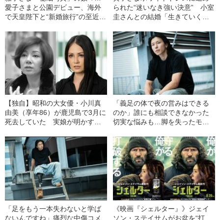
愛子さまと公園デビュー、海外
られた“迷いなき強い決意” 小室
で天皇陛下と“新婚旅行”の至近距
圭さんとの結婚「生きていくた
離ツーショット
めに必要な選択」――2020
BEST5
【独自】昭和の大女優・小川真
「義足の体で夜の営みはできる
由美（享年86）が鹿児島で3月に
のか」誰にも相談できなかった
死去していた 実娘が明かす
切実な悩みも…脚を失ったモデ
「毒母」の素顔と空白の晩年
ル・かわけい（28）が「ずっと
運がいい」と言えるワケ
「足をもう一本失わないと学ば
《映画『シェルター』》ジェイ
ないんですね」痛烈な中傷コメ
ソン・ステイサムがお盆を“打