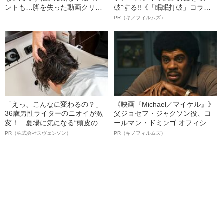
ントも…脚を失った動画クリエ
破”する!!《「眠眠打破」コラ
イター（28）が「義足を見せ
ボ》
PR（キノフィルムズ）
る」と決めるまで
「えっ、こんなに変わるの？」
《映画『Michael／マイケル』》
36歳男性ライターのニオイが激
父ジョセフ・ジャクソン役、コ
変！ 夏場に気になる“頭皮のニ
ールマン・ドミンゴ オフィシャ
オイ”や“ベタつき”を解消す
ルインタビュー“観客を魅了した
PR（株式会社スヴェンソン）
PR（キノフィルムズ）
る、“ウィッグのスペシャリス
名優、複雑な父親像への想いを
ト”が生み出した徹底ケアとは
語る”《日本興収70億円突破》