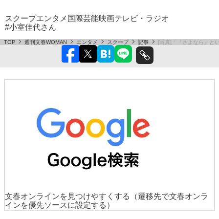
スクープ
エンタメ
国際
芸能
映画
テレビ・ラジオ
#小室佳代さん
TOP
週刊文春WOMAN
エンタメ
スクープ
記事
[写真]「『さよなら』
文春オンラインを見つけやすくする
（遷移先で文春オンラ
インを優先ソースに設定する）