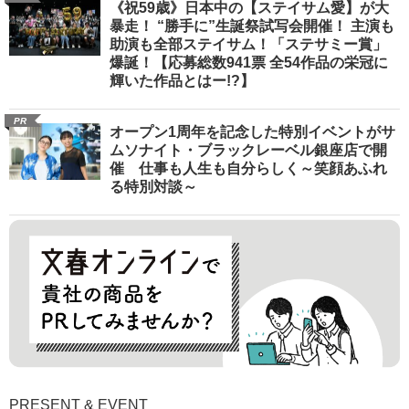
《祝59歳》日本中の【ステイサム愛】が大
暴走！ “勝手に”生誕祭試写会開催！ 主演も
助演も全部ステイサム！「ステサミー賞」
爆誕！【応募総数941票 全54作品の栄冠に
輝いた作品とはー!?】
PR
オープン1周年を記念した特別イベントがサ
ムソナイト・ブラックレーベル銀座店で開
催 仕事も人生も自分らしく～笑顔あふれ
る特別対談～
PRESENT & EVENT