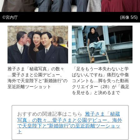
©宮内庁
(画像 5/5)
雅子さま「秘蔵写真」の数々
「足をもう一本失わないと学
…愛子さまと公園デビュー、
ばないんですね」痛烈な中傷
海外で天皇陛下と“新婚旅行”の
コメントも…脚を失った動画
至近距離ツーショット
クリエイター（28）が「義足
を見せる」と決めるまで
おすすめの関連記事はこちら
雅子さま「秘蔵
写真」の数々…愛子さまと公園デビュー、海外
で天皇陛下と“新婚旅行”の至近距離ツーショッ
ト