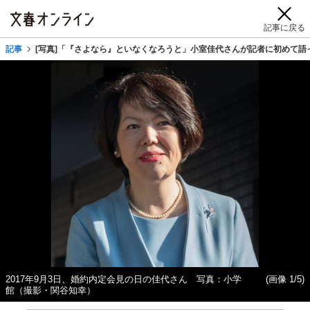
記事に戻る
記事
[写真]「『さよなら』といなくなろうと」小室佳代さんが記者に初めて
2017年9月3日、婚約内定会見の日の佳代さん 写真：小学
(画像 1/5)
館（撮影・関谷知幸）