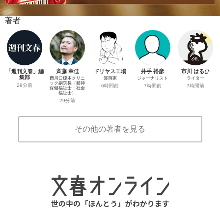
著者
「週刊文春」編
斉藤 章佳
ドリヤス工場
井手 裕彦
市川 はるひ
集部
西川口榎本クリニ
漫画家
ジャーナリスト
ライター
ック副院長（精神
29分前
6時間前
7時間前
7時間前
保健福祉士・社会
福祉士）
29分前
その他の著者を見る