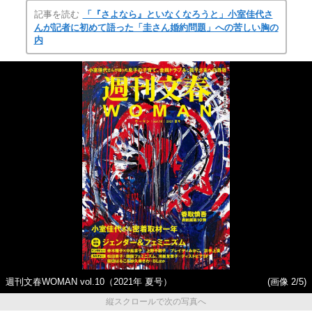
記事を読む
「『さよなら』といなくなろうと」小室佳代さ
んが記者に初めて語った「圭さん婚約問題」への苦しい胸の
内
週刊文春WOMAN vol.10（2021年 夏号）
(画像 2/5)
縦スクロールで次の写真へ