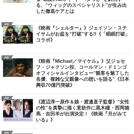
る、“ウィッグのスペシャリスト”が生み出
した徹底ケアとは
PR
《映画『シェルター』》ジェイソン・ステ
イサムがお盆を“打破”する!!《「眠眠打破」
コラボ》
PR
《映画『Michael／マイケル』》父ジョセ
フ・ジャクソン役、コールマン・ドミンゴ
オフィシャルインタビュー“観客を魅了した
名優、複雑な父親像への想いを語る”《日本
興収70億円突破》
PR
《渡辺淳一原作＆娘・渡邉直子監督》“女性
の性”を真摯に描く意欲作に黒木瞳・西岡德
馬・吉田羊が出演決定！《映画『月がみて
いる』》
PR