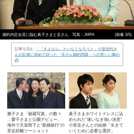
婚約内定会見に臨む眞子さまと圭さん 写真：JMPA
(画像 3/5)
記事を読む
「『さよなら』といなくなろうと」小室佳代さ
んが記者に初めて語った「圭さん婚約問題」への苦しい胸の
内
雅子さま「秘蔵写真」の数々
眞子さまホワイトドレスに込
…愛子さまと公園デビュー、
められた“迷いなき強い決意”
海外で天皇陛下と“新婚旅行”の
小室圭さんとの結婚「生きて
至近距離ツーショット
いくために必要な選択」