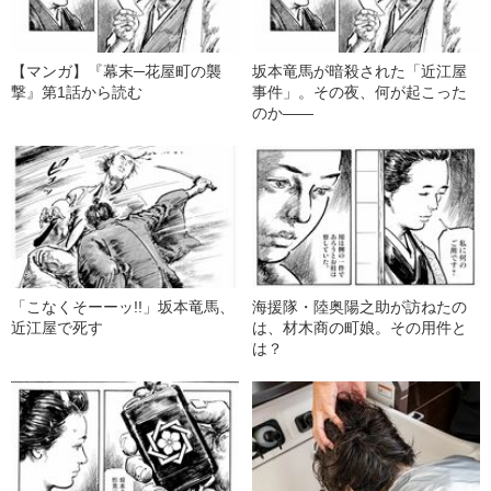
【マンガ】『幕末─花屋町の襲
坂本竜馬が暗殺された「近江屋
撃』第1話から読む
事件」。その夜、何が起こった
のか――
「こなくそーーッ!!」坂本竜馬、
海援隊・陸奥陽之助が訪ねたの
近江屋で死す
は、材木商の町娘。その用件と
は？