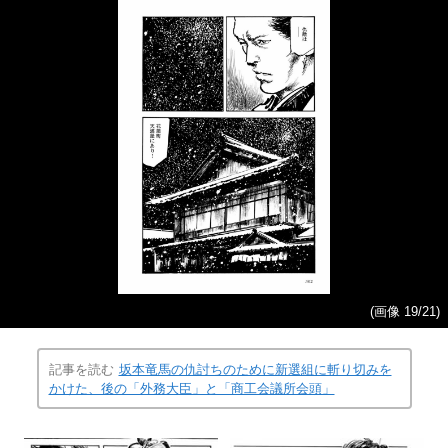
(画像 19/21)
記事を読む
坂本竜馬の仇討ちのために新選組に斬り切みを
かけた、後の「外務大臣」と「商工会議所会頭」