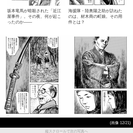
坂本竜馬が暗殺された「近江
海援隊・陸奥陽之助が訪ねた
屋事件」。その夜、何が起こ
のは、材木商の町娘。その用
ったのか――
件とは？
(画像 12/21)
縦スクロールで次の写真へ