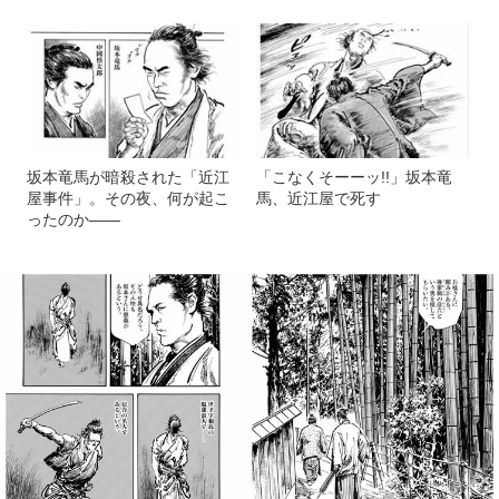
坂本竜馬が暗殺された「近江
「こなくそーーッ!!」坂本竜
屋事件」。その夜、何が起こ
馬、近江屋で死す
ったのか――