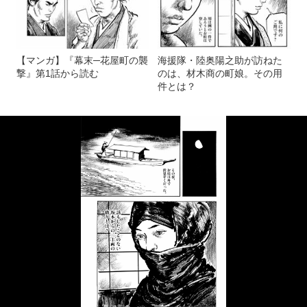
【マンガ】『幕末─花屋町の襲
海援隊・陸奥陽之助が訪ねた
撃』第1話から読む
のは、材木商の町娘。その用
件とは？