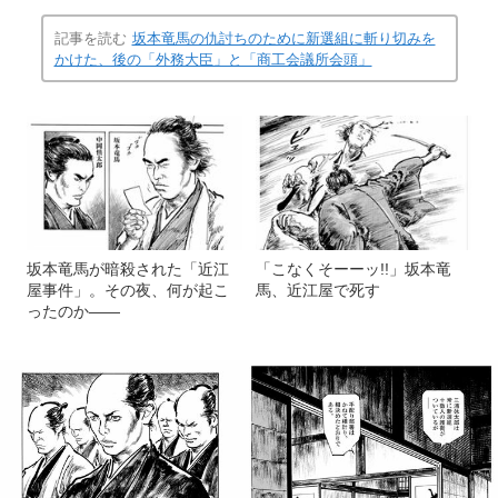
記事を読む
坂本竜馬の仇討ちのために新選組に斬り切みを
かけた、後の「外務大臣」と「商工会議所会頭」
坂本竜馬が暗殺された「近江
「こなくそーーッ!!」坂本竜
屋事件」。その夜、何が起こ
馬、近江屋で死す
ったのか――