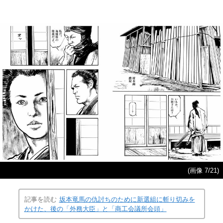
(画像 7/21)
記事を読む
坂本竜馬の仇討ちのために新選組に斬り切みを
かけた、後の「外務大臣」と「商工会議所会頭」