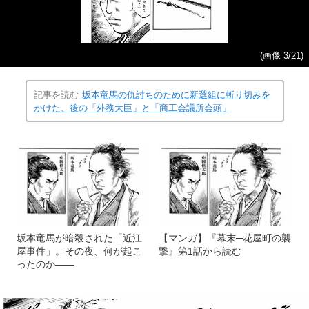
(画像 3/21)
記事を読む
坂本竜馬の仇討ちのために新選組に斬り切みを
かけた、後の「外務大臣」と「商工会議所会頭」
坂本竜馬が暗殺された「近江
【マンガ】『幕末─花屋町の襲
屋事件」。その夜、何が起こ
撃』第1話から読む
ったのか――