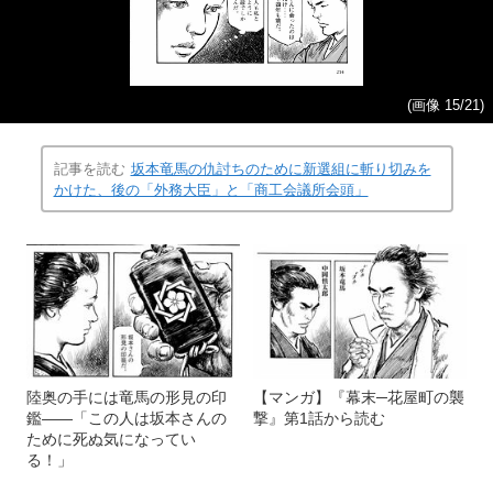
(画像 15/21)
記事を読む
坂本竜馬の仇討ちのために新選組に斬り切みを
かけた、後の「外務大臣」と「商工会議所会頭」
陸奥の手には竜馬の形見の印
【マンガ】『幕末─花屋町の襲
鑑――「この人は坂本さんの
撃』第1話から読む
ために死ぬ気になってい
る！」