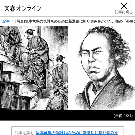
記事に戻る
記事
[写真]坂本竜馬の仇討ちのために新選組に斬り切みをかけた、後の「外務
(画像 1/21)
記事を読む
坂本竜馬の仇討ちのために新選組に斬り切みを