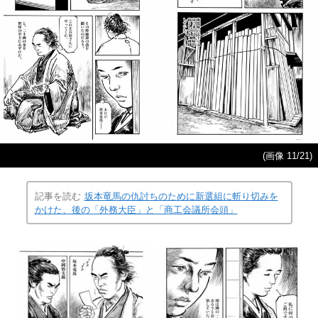
(画像 11/21)
記事を読む
坂本竜馬の仇討ちのために新選組に斬り切みを
かけた、後の「外務大臣」と「商工会議所会頭」