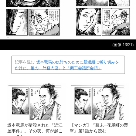
(画像 13/21)
記事を読む
坂本竜馬の仇討ちのために新選組に斬り切みを
かけた、後の「外務大臣」と「商工会議所会頭」
坂本竜馬が暗殺された「近江
【マンガ】『幕末─花屋町の襲
屋事件」。その夜、何が起こ
撃』第1話から読む