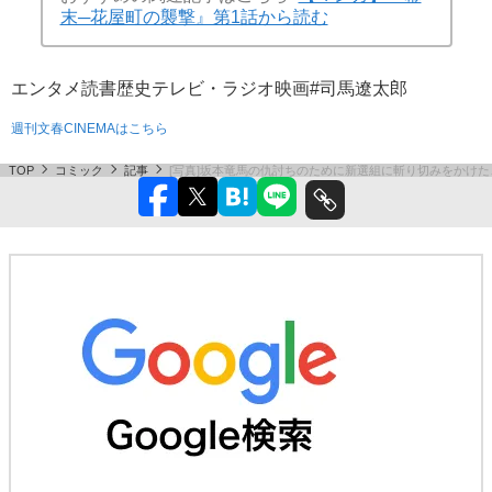
おすすめの関連記事はこちら
【マンガ】『幕
末─花屋町の襲撃』第1話から読む
エンタメ
読書
歴史
テレビ・ラジオ
映画
#司馬遼太郎
週刊文春CINEMAはこちら
TOP
コミック
記事
[写真]坂本竜馬の仇討ちのために新選組に斬り切みをかけ