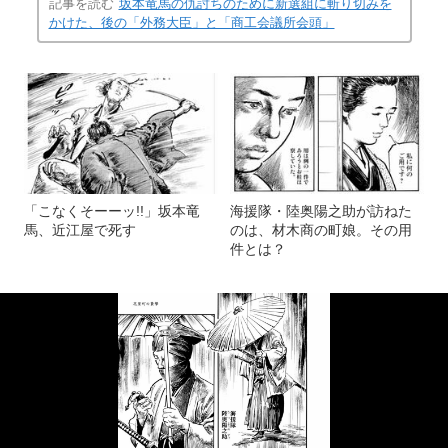
記事を読む
坂本竜馬の仇討ちのために新選組に斬り切みを
かけた、後の「外務大臣」と「商工会議所会頭」
「こなくそーーッ!!」坂本竜
海援隊・陸奥陽之助が訪ねた
馬、近江屋で死す
のは、材木商の町娘。その用
件とは？