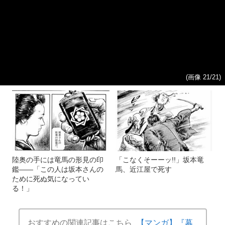
(画像 21/21)
陸奥の手には竜馬の形見の印
「こなくそーーッ!!」坂本竜
鑑――「この人は坂本さんの
馬、近江屋で死す
ために死ぬ気になってい
る！」