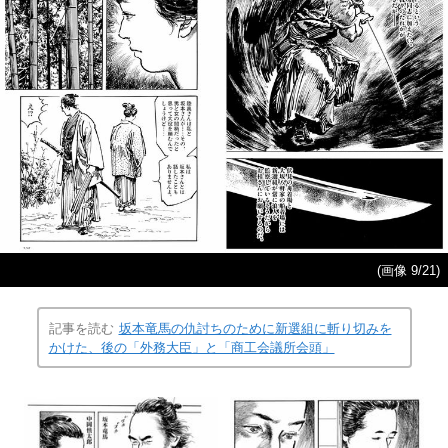
(画像 9/21)
記事を読む
坂本竜馬の仇討ちのために新選組に斬り切みを
かけた、後の「外務大臣」と「商工会議所会頭」