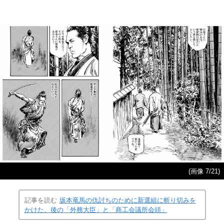
(画像 7/21)
記事を読む
坂本竜馬の仇討ちのために新選組に斬り切みを
かけた、後の「外務大臣」と「商工会議所会頭」