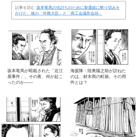
記事を読む
坂本竜馬の仇討ちのために新選組に斬り切みを
かけた、後の「外務大臣」と「商工会議所会頭」
坂本竜馬が暗殺された「近江
海援隊・陸奥陽之助が訪ねた
屋事件」。その夜、何が起こ
のは、材木商の町娘。その用
ったのか――
件とは？