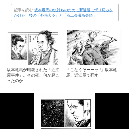
記事を読む
坂本竜馬の仇討ちのために新選組に斬り切みを
かけた、後の「外務大臣」と「商工会議所会頭」
坂本竜馬が暗殺された「近江
「こなくそーーッ!!」坂本竜
屋事件」。その夜、何が起こ
馬、近江屋で死す
ったのか――