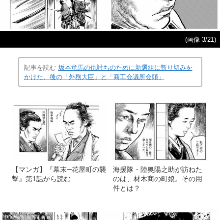
(画像 3/21)
記事を読む
坂本竜馬の仇討ちのために新選組に斬り切みを
かけた、後の「外務大臣」と「商工会議所会頭」
【マンガ】『幕末─花屋町の襲
海援隊・陸奥陽之助が訪ねた
撃』第1話から読む
のは、材木商の町娘。その用
件とは？