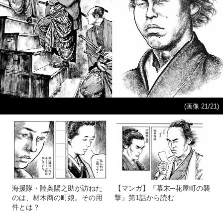
(画像 21/21)
海援隊・陸奥陽之助が訪ねた
【マンガ】『幕末─花屋町の襲
のは、材木商の町娘。その用
撃』第1話から読む
件とは？