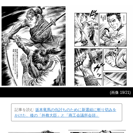
(画像 19/21)
記事を読む
坂本竜馬の仇討ちのために新選組に斬り切みを
かけた、後の「外務大臣」と「商工会議所会頭」