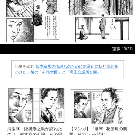
(画像 13/21)
記事を読む
坂本竜馬の仇討ちのために新選組に斬り切みを
かけた、後の「外務大臣」と「商工会議所会頭」
海援隊・陸奥陽之助が訪ねた
【マンガ】『幕末─花屋町の襲
のは、材木商の町娘。その用
撃』第1話から読む