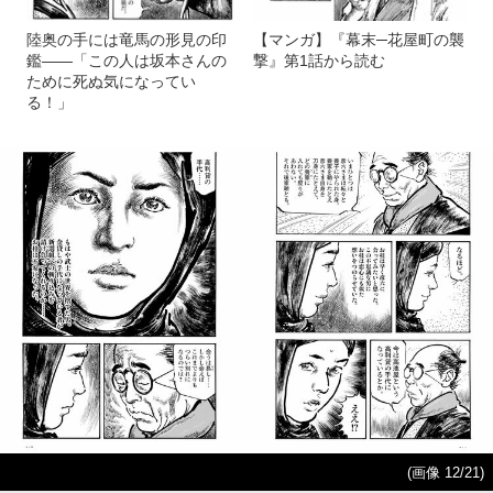
陸奥の手には竜馬の形見の印
【マンガ】『幕末─花屋町の襲
鑑――「この人は坂本さんの
撃』第1話から読む
ために死ぬ気になってい
る！」
(画像 12/21)