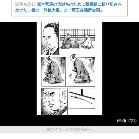
記事を読む
坂本竜馬の仇討ちのために新選組に斬り切みを
かけた、後の「外務大臣」と「商工会議所会頭」
(画像 2/21)
縦スクロールで次の写真へ