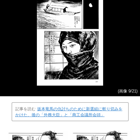
(画像 9/21)
記事を読む
坂本竜馬の仇討ちのために新選組に斬り切みを
かけた、後の「外務大臣」と「商工会議所会頭」