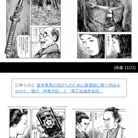
(画像 11/21)
記事を読む
坂本竜馬の仇討ちのために新選組に斬り切みを
かけた、後の「外務大臣」と「商工会議所会頭」