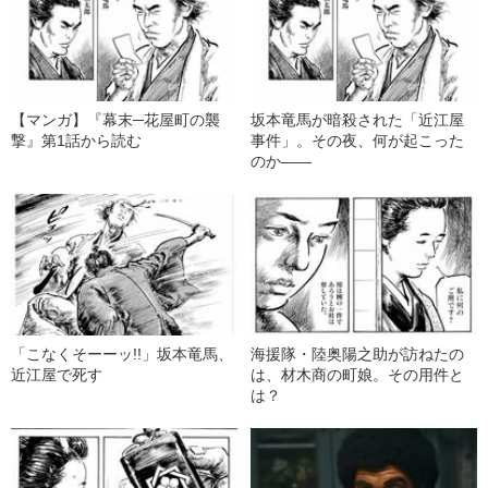
【マンガ】『幕末─花屋町の襲
坂本竜馬が暗殺された「近江屋
撃』第1話から読む
事件」。その夜、何が起こった
のか――
「こなくそーーッ!!」坂本竜馬、
海援隊・陸奥陽之助が訪ねたの
近江屋で死す
は、材木商の町娘。その用件と
は？