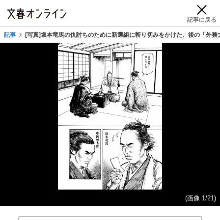
記事に戻る
記事
[写真]坂本竜馬の仇討ちのために新選組に斬り切みをかけた、後の「外務
(画像 1/21)