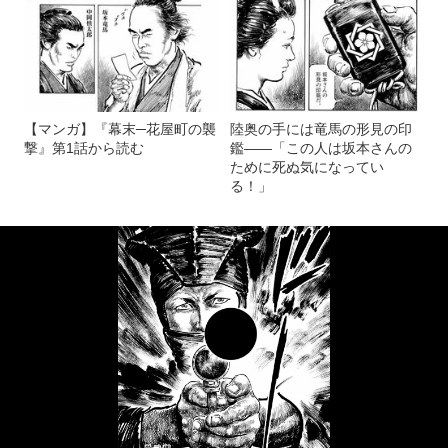
【マンガ】『幕末─花屋町の襲
陸奥の手には竜馬の形見の印
撃』第1話から読む
鑑――「この人は坂本さんの
ために死ぬ気になってい
る！」