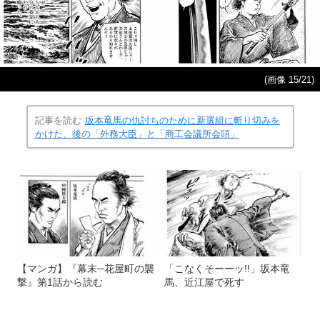
(画像 15/21)
記事を読む
坂本竜馬の仇討ちのために新選組に斬り切みを
かけた、後の「外務大臣」と「商工会議所会頭」
【マンガ】『幕末─花屋町の襲
「こなくそーーッ!!」坂本竜
撃』第1話から読む
馬、近江屋で死す