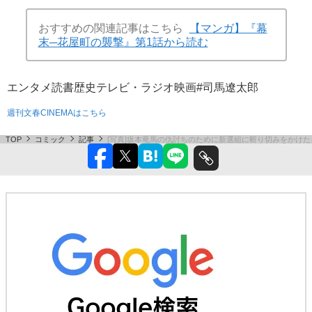
おすすめの関連記事はこちら
【マンガ】『幕
末─花屋町の襲撃』第1話から読む
エンタメ
読書
歴史
テレビ・ラジオ
映画
#司馬遼太郎
週刊文春CINEMAはこちら
TOP
コミック
記事
[写真]坂本竜馬の仇討ちのために新選組に斬り切みをかけ