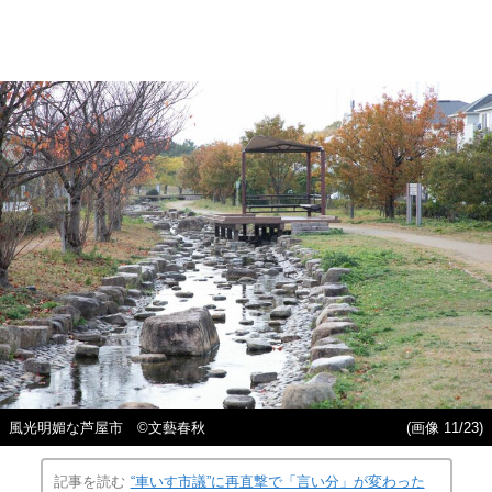
風光明媚な芦屋市 ©︎文藝春秋
(画像 11/23)
記事を読む
“車いす市議”に再直撃で「言い分」が変わった