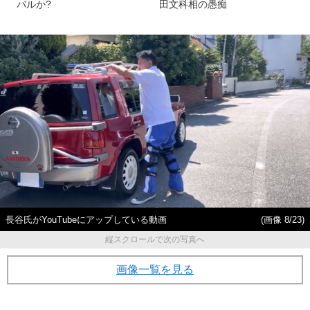
バルか?
田文科相の愚痴
長谷氏がYouTubeにアップしている動画
(画像 8/23)
縦スクロールで次の写真へ
画像一覧を見る