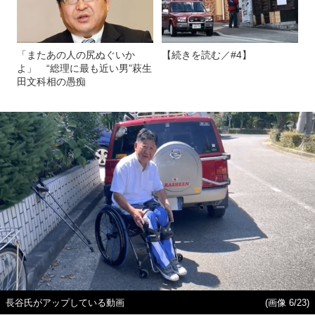
「またあの人の尻ぬぐいか
【続きを読む／#4】
よ」 “総理に最も近い男”萩生
田文科相の愚痴
長谷氏がアップしている動画
(画像 6/23)