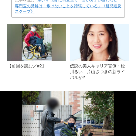
記事を読む
“車いす市議”に再直撃で「言い分」が変わった
専門医の見解は「歩けないことを誇張している」《疑惑追及
スクープ》
【前回を読む／#2】
伝説の美人キャリア官僚・松
川るい 片山さつきの新ライ
バルか?