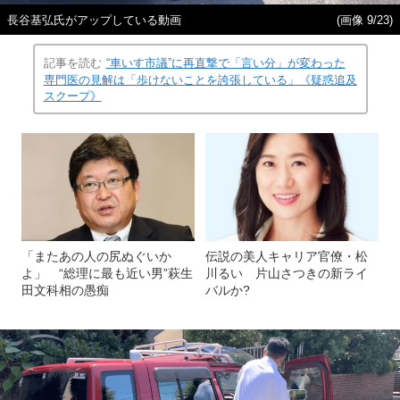
長谷基弘氏がアップしている動画
(画像 9/23)
記事を読む
“車いす市議”に再直撃で「言い分」が変わった
専門医の見解は「歩けないことを誇張している」《疑惑追及
スクープ》
「またあの人の尻ぬぐいか
伝説の美人キャリア官僚・松
よ」 “総理に最も近い男”萩生
川るい 片山さつきの新ライ
田文科相の愚痴
バルか?