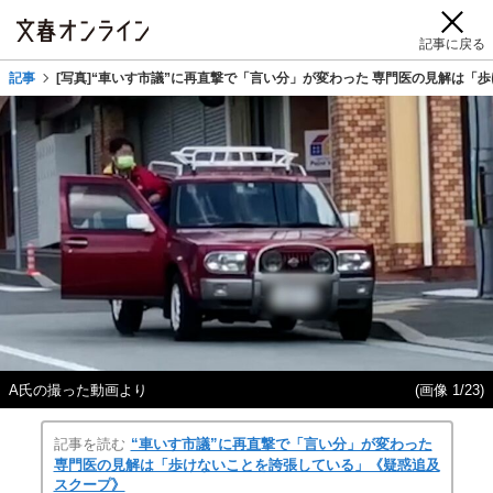
記事に戻る
記事
[写真]“車いす市議”に再直撃で「言い分」が変わった 専門医の見解は
A氏の撮った動画より
(画像 1/23)
記事を読む
“車いす市議”に再直撃で「言い分」が変わった
専門医の見解は「歩けないことを誇張している」《疑惑追及
スクープ》