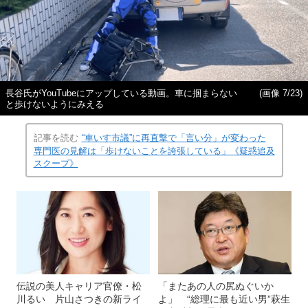
長谷氏がYouTubeにアップしている動画。車に掴まらない
(画像 7/23)
と歩けないようにみえる
記事を読む
“車いす市議”に再直撃で「言い分」が変わった
専門医の見解は「歩けないことを誇張している」《疑惑追及
スクープ》
伝説の美人キャリア官僚・松
「またあの人の尻ぬぐいか
川るい 片山さつきの新ライ
よ」 “総理に最も近い男”萩生