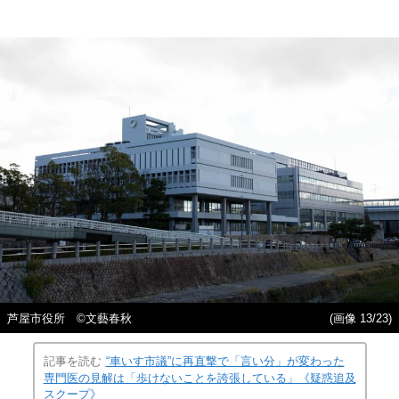
芦屋市役所 ©︎文藝春秋
(画像 13/23)
記事を読む
“車いす市議”に再直撃で「言い分」が変わった
専門医の見解は「歩けないことを誇張している」《疑惑追及
スクープ》