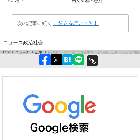
伝説の美人キャリア官僚・松
「またあの人の尻ぬぐいか
川るい 片山さつきの新ライ
よ」 “総理に最も近い男”萩生
バルか?
田文科相の愚痴
次の記事に続く
【続きを読む／#4】
ニュース
政治
社会
TOP
ニュース
記事
[写真]“車いす市議”に再直撃で「言い分」が変わった 専