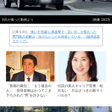
A氏が撮った動画より
(画像 19/23)
記事を読む
“車いす市議”に再直撃で「言い分」が変わった
専門医の見解は「歩けないことを誇張している」《疑惑追及
スクープ》
「首相の責任」「もう過去の
伝説の美人キャリア官僚・松
人」 安倍首相はかつてこき
川るい 片山さつきの新ライ
下ろされた“男”を許さない
バルか?