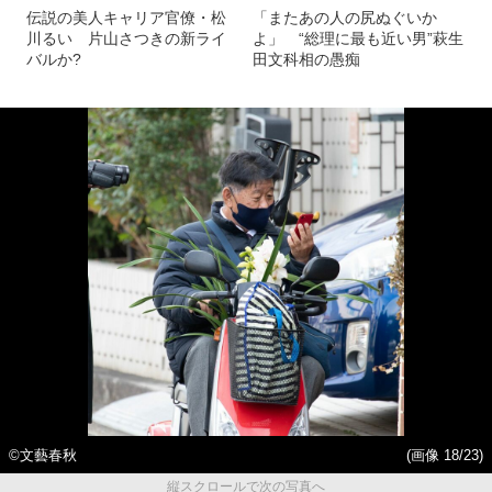
伝説の美人キャリア官僚・松
「またあの人の尻ぬぐいか
川るい 片山さつきの新ライ
よ」 “総理に最も近い男”萩生
バルか?
田文科相の愚痴
©️文藝春秋
(画像 18/23)
縦スクロールで次の写真へ