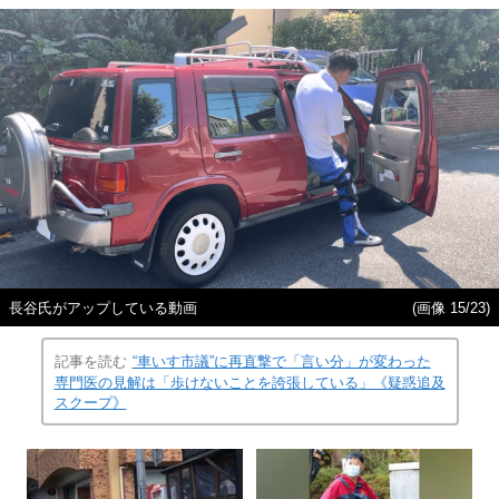
長谷氏がアップしている動画
(画像 15/23)
記事を読む
“車いす市議”に再直撃で「言い分」が変わった
専門医の見解は「歩けないことを誇張している」《疑惑追及
スクープ》