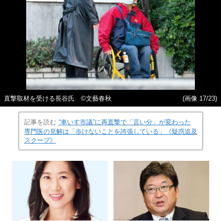
直撃取材を受ける長谷氏 ©️文藝春秋
(画像 17/23)
記事を読む
“車いす市議”に再直撃で「言い分」が変わった
専門医の見解は「歩けないことを誇張している」《疑惑追及
スクープ》