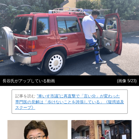
長谷氏がアップしている動画
(画像 5/23)
記事を読む
“車いす市議”に再直撃で「言い分」が変わった
専門医の見解は「歩けないことを誇張している」《疑惑追及
スクープ》