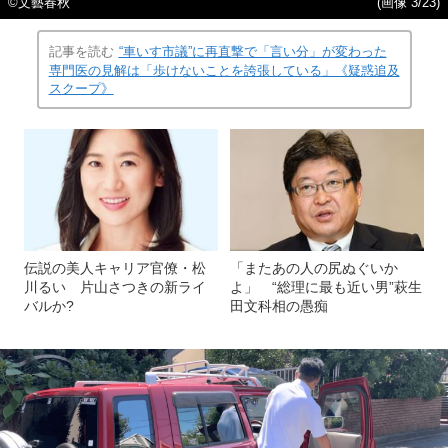
©︎文藝春秋
(画像 3/23)
記事を読む
“車いす市議”に再直撃で「言い分」が変わった
専門医の見解は「歩けないことを誇張している」《疑惑追及
スクープ》
伝説の美人キャリア官僚・松
「またあの人の尻ぬぐいか
川るい 片山さつきの新ライ
よ」 “総理に最も近い男”萩生
バルか?
田文科相の愚痴