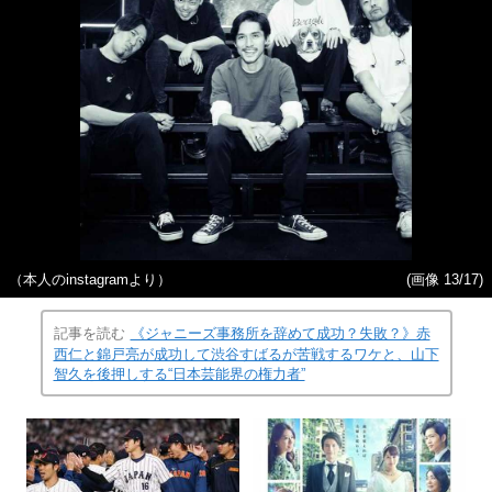
（本人のinstagramより）
(画像 13/17)
記事を読む
《ジャニーズ事務所を辞めて成功？失敗？》赤
西仁と錦戸亮が成功して渋谷すばるが苦戦するワケと、山下
智久を後押しする“日本芸能界の権力者”