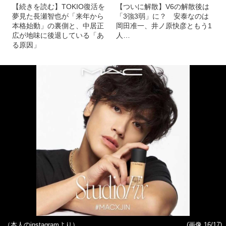
【続きを読む】TOKIO復活を
【ついに解散】V6の解散後は
夢見た長瀬智也が「来年から
「3強3弱」に？ 安泰なのは
本格始動」の裏側と、中居正
岡田准一、井ノ原快彦ともう1
広が地味に後退している「あ
人…
る原因」
（本人のinstagramより）
(画像 16/17)