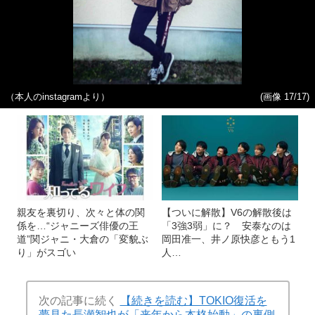
（本人のinstagramより）
(画像 17/17)
親友を裏切り、次々と体の関
【ついに解散】V6の解散後は
係を…“ジャニーズ俳優の王
「3強3弱」に？ 安泰なのは
道”関ジャニ・大倉の「変貌ぶ
岡田准一、井ノ原快彦ともう1
り」がスゴい
人…
次の記事に続く
【続きを読む】TOKIO復活を
夢見た長瀬智也が「来年から本格始動」の裏側