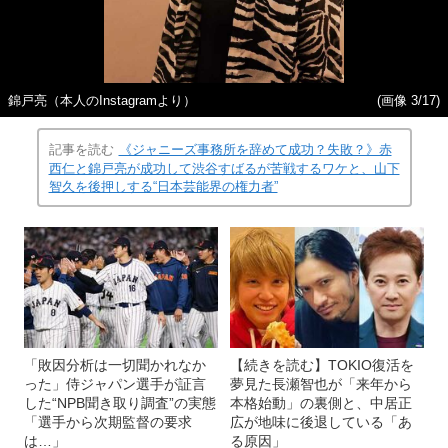
錦戸亮（本人のInstagramより）
(画像 3/17)
記事を読む
《ジャニーズ事務所を辞めて成功？失敗？》赤
西仁と錦戸亮が成功して渋谷すばるが苦戦するワケと、山下
智久を後押しする“日本芸能界の権力者”
「敗因分析は一切聞かれなか
【続きを読む】TOKIO復活を
った」侍ジャパン選手が証言
夢見た長瀬智也が「来年から
した“NPB聞き取り調査”の実態
本格始動」の裏側と、中居正
「選手から次期監督の要求
広が地味に後退している「あ
は…」
る原因」