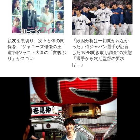
親友を裏切り、次々と体の関
「敗因分析は一切聞かれなか
係を…“ジャニーズ俳優の王
った」侍ジャパン選手が証言
道”関ジャニ・大倉の「変貌ぶ
した“NPB聞き取り調査”の実態
り」がスゴい
「選手から次期監督の要求
は…」