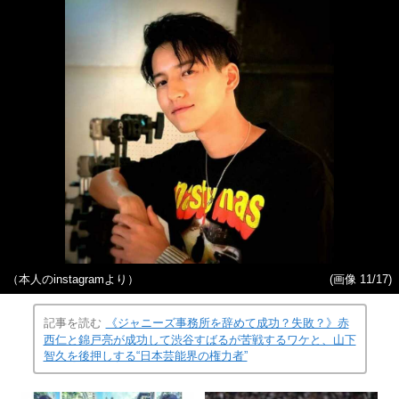
（本人のinstagramより）
(画像 11/17)
記事を読む
《ジャニーズ事務所を辞めて成功？失敗？》赤
西仁と錦戸亮が成功して渋谷すばるが苦戦するワケと、山下
智久を後押しする“日本芸能界の権力者”