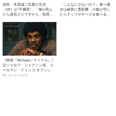
自民・木原誠二氏妻の元夫
「こんなに少ないの？」食べ過
（28）が“不審死”…「俺が死ん
ぎは確実に悪影響…小腹が空い
だら迷宮入りですから」怪死現
たらナッツやチーズを食べる人
場を知るキーマンが重大証言
が知らない「本当の適正量」
《木原事件に新展開》
《映画『Michael／マイケル』》
父ジョセフ・ジャクソン役、コ
ールマン・ドミンゴ オフィシャ
ルインタビュー“観客を魅了した
PR（キノフィルムズ）
名優、複雑な父親像への想いを
語る”《日本興収70億円突破》