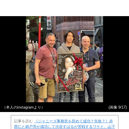
（本人のinstagramより）
(画像 9/17)
記事を読む
《ジャニーズ事務所を辞めて成功？失敗？》赤
西仁と錦戸亮が成功して渋谷すばるが苦戦するワケと、山下