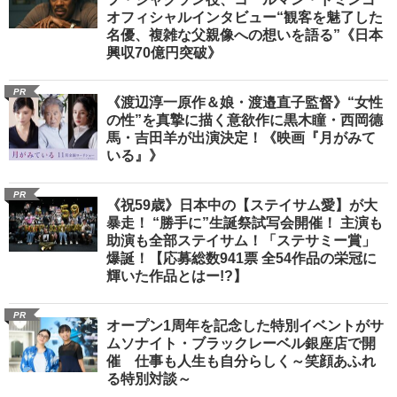
オフィシャルインタビュー“観客を魅了した
名優、複雑な父親像への想いを語る”《日本
興収70億円突破》
PR
《渡辺淳一原作＆娘・渡邉直子監督》“女性
の性”を真摯に描く意欲作に黒木瞳・西岡德
馬・吉田羊が出演決定！《映画『月がみて
いる』》
PR
《祝59歳》日本中の【ステイサム愛】が大
暴走！ “勝手に”生誕祭試写会開催！ 主演も
助演も全部ステイサム！「ステサミー賞」
爆誕！【応募総数941票 全54作品の栄冠に
輝いた作品とはー!?】
PR
オープン1周年を記念した特別イベントがサ
ムソナイト・ブラックレーベル銀座店で開
催 仕事も人生も自分らしく～笑顔あふれ
る特別対談～