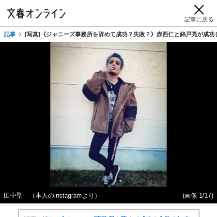
記事に戻る
記事
[写真]《ジャニーズ事務所を辞めて成功？失敗？》赤西仁と錦戸亮が成功
田中聖 （本人のinstagramより）
(画像 1/17)