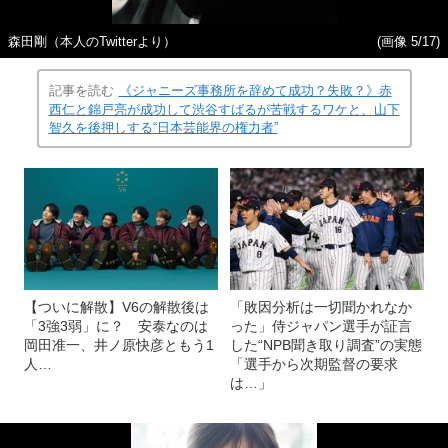
森田剛（本人のTwitterより）
(画像 5/17)
記事を読む
《ジャニーズ事務所を辞めて成功？失敗？》赤
西仁と錦戸亮が成功して渋谷すばるが苦戦するワケと、山下
智久を後押しする“日本芸能界の権力者”
【ついに解散】V6の解散後は
「敗因分析は一切聞かれなか
「3強3弱」に？ 安泰なのは
った」侍ジャパン選手が証言
岡田准一、井ノ原快彦ともう1
した“NPB聞き取り調査”の実態
人…
「選手から次期監督の要求
は…」