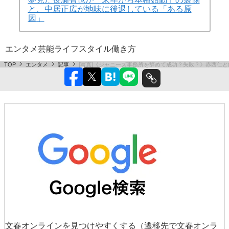
と、中居正広が地味に後退している「ある原
因」
エンタメ
芸能
ライフスタイル
働き方
TOP
エンタメ
記事
[写真]《ジャニーズ事務所を辞めて成功？失敗？》赤西仁
文春オンラインを見つけやすくする
（遷移先で文春オンラ