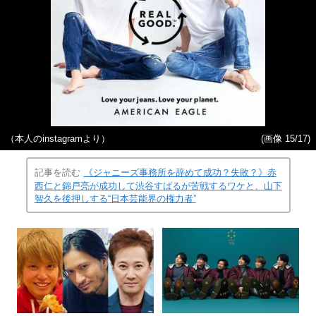
（本人のinstagramより）
(画像 15/17)
記事を読む
《ジャニーズ事務所を辞めて成功？失敗？》赤
西仁と錦戸亮が成功して渋谷すばるが苦戦するワケと、山下
智久を後押しする“日本芸能界の権力者”