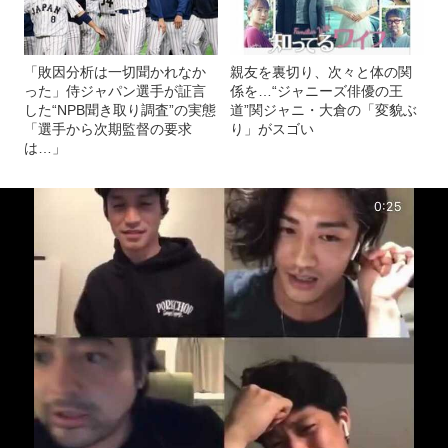
「敗因分析は一切聞かれなか
親友を裏切り、次々と体の関
った」侍ジャパン選手が証言
係を…“ジャニーズ俳優の王
した“NPB聞き取り調査”の実態
道”関ジャニ・大倉の「変貌ぶ
「選手から次期監督の要求
り」がスゴい
は…」