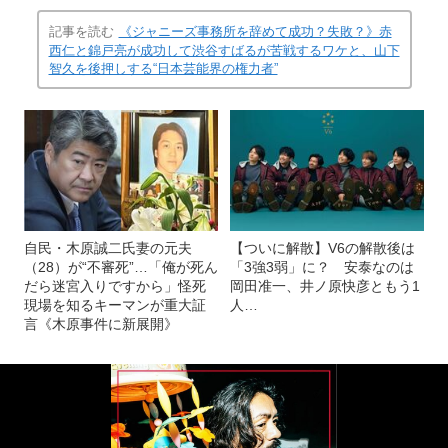
記事を読む
《ジャニーズ事務所を辞めて成功？失敗？》赤
西仁と錦戸亮が成功して渋谷すばるが苦戦するワケと、山下
智久を後押しする“日本芸能界の権力者”
自民・木原誠二氏妻の元夫
【ついに解散】V6の解散後は
（28）が“不審死”…「俺が死ん
「3強3弱」に？ 安泰なのは
だら迷宮入りですから」怪死
岡田准一、井ノ原快彦ともう1
現場を知るキーマンが重大証
人…
言《木原事件に新展開》