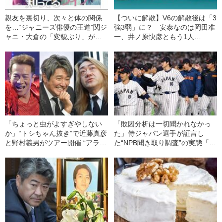
親友を裏切り、次々と体の関係
【ついに解散】V6の解散後は「3
を…“ジャニーズ俳優の王道”関ジ
強3弱」に？ 安泰なのは岡田准
ャニ・大倉の「変貌ぶり」がス
一、井ノ原快彦ともう1人…
ゴい
「ちょっと虫がよすぎやしない
「敗因分析は一切聞かれなかっ
か」“トシちゃん抜き”で近藤真彦
た」侍ジャパン選手が証言し
と野村義男がツアー開催 “アラ還
た“NPB聞き取り調査”の実態「選
アイドル”の《本当の人間関係》
手から次期監督の要求は…」
とは