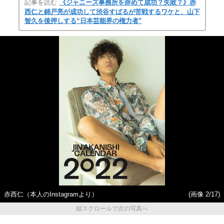
記事を読む
《ジャニーズ事務所を辞めて成功？失敗？》赤
西仁と錦戸亮が成功して渋谷すばるが苦戦するワケと、山下
智久を後押しする“日本芸能界の権力者”
赤西仁（本人のInstagramより）
(画像 2/17)
縦スクロールで次の写真へ