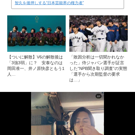
智久を後押しする“日本芸能界の権力者”
【ついに解散】V6の解散後は
「敗因分析は一切聞かれなか
「3強3弱」に？ 安泰なのは
った」侍ジャパン選手が証言
岡田准一、井ノ原快彦ともう1
した“NPB聞き取り調査”の実態
人…
「選手から次期監督の要求
は…」