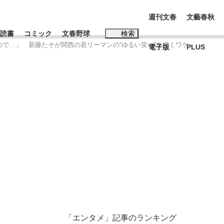
週刊文春
文藝春秋
読書
コミック
文春野球
検索
ので…」 新藤たそが関西の若リーマンの‟ゆるい笑い”を描くワケ
電子版
PLUS
インタビュー
読書
#松田聖子
む将棋
BC日本代表“敗戦”の真実 選手が明かす...
「エンタメ」記事のランキング