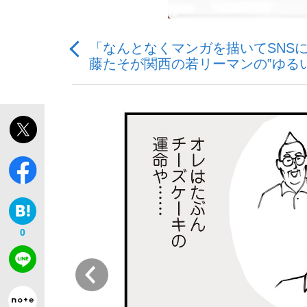
「なんとなくマンガを描いてSNS
藤たそが関西の若リーマンの‟ゆる
「敗因分析は一切聞かれなかった」侍ジャパン選
キングの誕生を、目撃せよ。
the Style
0
前
「目標達成できなかったからと言って…」サッ