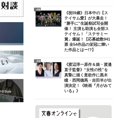
PR
《祝59歳》日本中の【ス
テイサム愛】が大暴走！
“勝手に”生誕祭試写会開
催！ 主演も助演も全部ス
テイサム！「ステサミー
賞」爆誕！【応募総数941
票 全54作品の栄冠に輝い
た作品とはー!?】
PR
《渡辺淳一原作＆娘・渡邉
直子監督》“女性の性”を
真摯に描く意欲作に黒木
瞳・西岡德馬・吉田羊が出
演決定！《映画『月がみて
いる』》