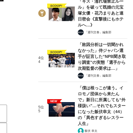
「キス・濡れ場禁止ルー
SCOOP!
ル」を破って既婚の元宝
塚女優・花乃まりあと連
日密会《直撃後にもホテ
ルへ…》
「週刊文春」編集部
3/4
「敗因分析は一切聞かれ
なかった」侍ジャパン選
SCOOP!
手が証言した“NPB聞き取
4位
4
り調査”の実態「選手から
次期監督の要求は…」
「週刊文春」編集部
「僕は根っこが違う。イ
ロモノ団体から来たん
で」新日に所属しても“外
NEW
様扱い”…それでもスター
5位
5
になった飯伏幸太（44）
の「異色すぎるレスラー
人生」
飯伏 幸太