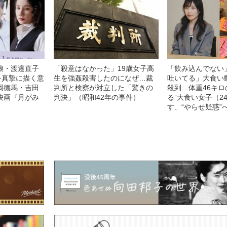
娘・渡邉直子
「殺意はなかった」19歳女子高
「飲み込んでない
を真摯に描く意
生を強姦殺害したのになぜ…裁
吐いてる」大食い
岡德馬・吉田
判所と検察が対立した「驚きの
殺到…体重46キロ
映画『月がみ
判決」（昭和42年の事件）
る”大食い女子（2
す、“やらせ疑惑”