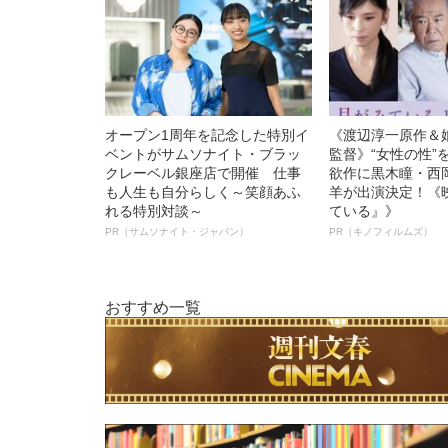
オープン1周年を記念した特別イ
《渡辺淳一原作＆
ベントがサムソナイト・ブラッ
監督》“女性の性”
クレーベル銀座店で開催 仕事
欲作に黒木瞳・西
も人生も自分らしく～笑顔あふ
羊が出演決定！《
れる特別対談～
ている』》
PR（サムソナイト・ジャパン）
PR（キノフィルムズ）
おすすめ一覧