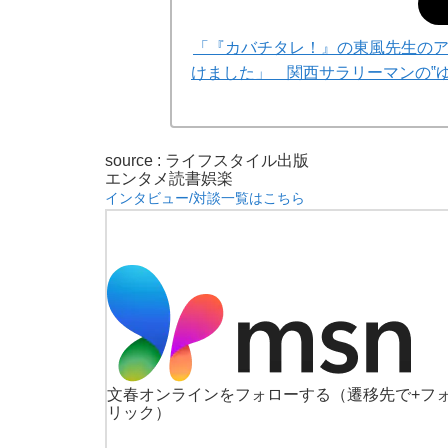
「『カバチタレ！』の東風先生の
けました」 関西サラリーマンの‟ゆ
source : ライフスタイル出版
エンタメ
読書
娯楽
インタビュー/対談一覧はこちら
文春オンラインをフォローする
（遷移先で+フ
リック）