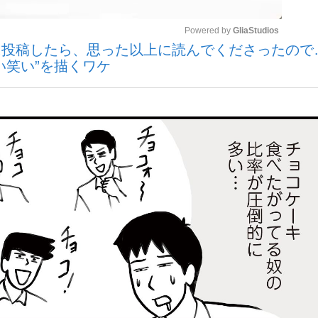
Powered by 
GliaStudios
に投稿したら、思った以上に読んでくださったので
いまさら聞け
い笑い”を描くワケ
Mute
手が証言した“NPB聞...
「クマが悪者扱いされているの
もっと見る
カー日本代表・森保一監督...