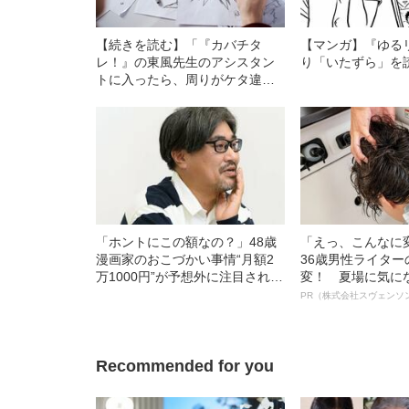
【続きを読む】「『カバチタ
【マンガ】『ゆる
レ！』の東風先生のアシスタン
り「いたずら」を
トに入ったら、周りがケタ違い
にうまくて心が折れかけまし
た」 関西サラリーマンの‟ゆる
い友情”を描くマンガ家・新藤た
そが‟衝撃を受けた”修業時代ので
きごと
「ホントにこの額なの？」48歳
「えっ、こんなに
漫画家のおこづかい事情“月額2
36歳男性ライタ
万1000円”が予想外に注目された
変！ 夏場に気に
理由
オイ”や“ベタつき
PR（株式会社スヴェンソ
る、“ウィッグの
ト”が生み出した
Recommended for you