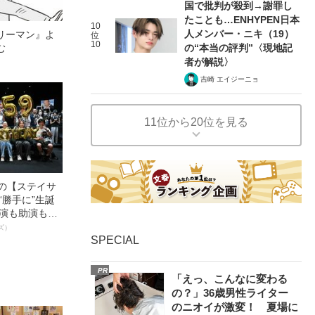
国で批判が殺到→謝罪し
たことも…ENHYPEN日本
10
人メンバー・ニキ（19）
リーマン』よ
位
10
む
の“本当の評判”〈現地記
者が解説〉
吉崎 エイジーニョ
11位から20位を見る
中の【ステイサ
“勝手に”生誕
主演も助演も全
ステサミー
ズ）
数941票 全
SPECIAL
輝いた作品とは
PR
「えっ、こんなに変わる
の？」36歳男性ライター
のニオイが激変！ 夏場に