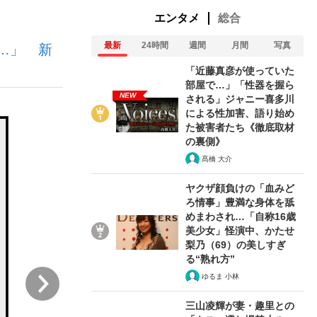
エンタメ
総合
最新
24時間
週間
月間
写真
…」 新
ない資産運用のすべて
「近藤真彦が使っていた
部屋で…」「性器を握ら
NEW
される」ジャニー喜多川
による性加害、語り始め
が悲しい」『北の国から』倉本聰氏（91...
た被害者たち《徹底取材
の裏側》
髙橋 大介
ヤクザ顔負けの「血みど
ろ情事」豊満な身体を舐
めまわされ…「自称16歳
美少女」怪演中、かたせ
梨乃（69）の美しすぎ
る“熟れ方”
次
ゆるま 小林
三山凌輝が妻・趣里との