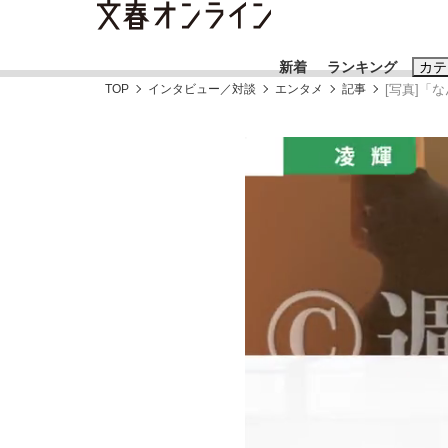
新着
ランキング
カテ
TOP
インタビュー／対談
エンタメ
記事
[写真]「
スクープ
ニュー
おすすめのキ
#藤田晋
#三
#玉木雄一郎
「90%は失敗する。でも…」本田圭佑が初め
終戦から81年