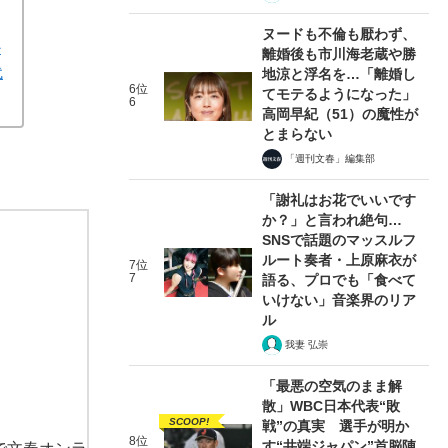
ヌードも不倫も厭わず、
か
離婚後も市川海老蔵や勝
代
地涼と浮名を…「離婚し
6位
てモテるようになった」
6
高岡早紀（51）の魔性が
とまらない
「週刊文春」編集部
「謝礼はお花でいいです
か？」と言われ絶句…
SNSで話題のマッスルフ
ルート奏者・上原麻衣が
7位
7
語る、プロでも「食べて
いけない」音楽界のリア
ル
我妻 弘崇
「最悪の空気のまま解
散」WBC日本代表“敗
SCOOP!
戦”の真実 選手が明か
8位
す“井端ジャパン”首脳陣