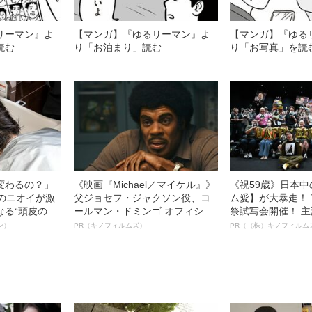
リーマン』よ
【マンガ】『ゆるリーマン』よ
【マンガ】『ゆる
読む
り「お泊まり」読む
り「お写真」を読
変わるの？」
《映画『Michael／マイケル』》
《祝59歳》日本
ーのニオイが激
父ジョセフ・ジャクソン役、コ
ム愛】が大暴走！ 
なる“頭皮のニ
ールマン・ドミンゴ オフィシャ
祭試写会開催！ 
”を解消す
ルインタビュー“観客を魅了した
部ステイサム！「
ン）
PR（キノフィルムズ）
PR（（株）キノフィルム
スペシャリス
名優、複雑な父親像への想いを
賞」爆誕！【応募総
徹底ケアとは
語る”《日本興収70億円突破》
54作品の栄冠に
ー!?】