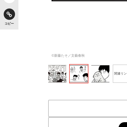
コピー
©新藤たそ／文藝春秋
関連リン