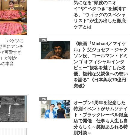
気になる“頭皮のニオ
イ”や“ベタつき”を解消す
る、“ウィッグのスペシャ
リスト”が生み出した徹底
ケアとは
」「バケツに
PR
《映画『Michael／マイケ
動画にアンチ
ル』》父ジョセフ・ジャク
の“可愛すぎ
ソン役、コールマン・ドミ
4）が明か
ンゴ オフィシャルインタ
への本音
ビュー“観客を魅了した名
優、複雑な父親像への想い
を語る”《日本興収70億円
突破》
PR
オープン1周年を記念した
特別イベントがサムソナイ
ト・ブラックレーベル銀座
店で開催 仕事も人生も自
分らしく～笑顔あふれる特
別対談～