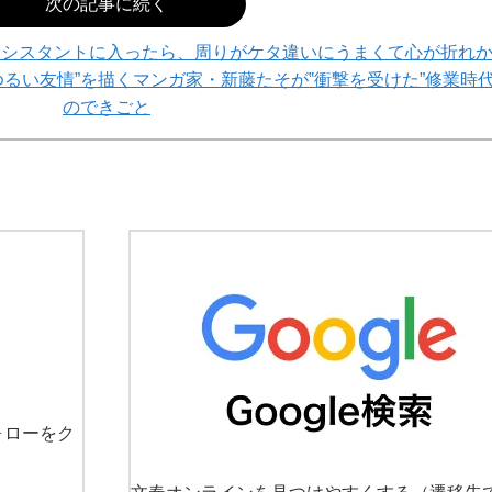
次の記事に続く
アシスタントに入ったら、周りがケタ違いにうまくて心が折れ
るい友情”を描くマンガ家・新藤たそが‟衝撃を受けた”修業時
のできごと
ォローをク