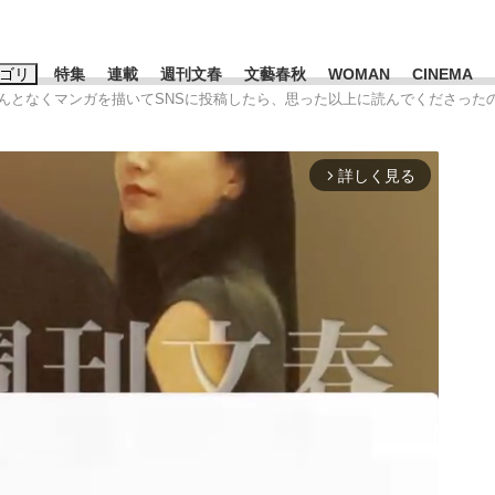
ゴリ
特集
連載
週刊文春
文藝春秋
WOMAN
CINEMA
なんとなくマンガを描いてSNSに投稿したら、思った以上に読んでくださった
キーワード入力
ス
エンタメ
ライフ
ビジネス
詳しく見る
arrow_forward_ios
ーワードタグ一覧
山凌輝
#高市早苗
#後藤真希
#森岡毅
#城彰二
#内田有紀
観る将棋、読
#亀和田武
て明かした日本代表監督に...
「最悪の空気のまま解散」W