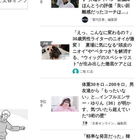
で文春オンラ
8
ほんとうの評価「良い距
離感だったコーチは…」
「週刊文春」編集部
「えっ、こんなに変わるの？」
36歳男性ライターのニオイが激
PR
変！ 夏場に気になる“頭皮の
ニオイ”や“ベタつき”を解消す
る、“ウィッグのスペシャリス
ト”が生み出した徹底ケアとは
二瓶 仁志
体重30キロ→200キロ、男
友達から「もったいな
い」と…インフルエンサ
9位
ー・ゆりん（36）が明か
9
す、気づいたら超えてい
た“3桁の壁”
「文春オンライン」編集部
「軽率な発言だった」韓