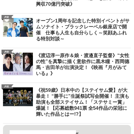
興収70億円突破》
PR
オープン1周年を記念した特別イベントがサ
ムソナイト・ブラックレーベル銀座店で開
催 仕事も人生も自分らしく～笑顔あふれ
る特別対談～
PR
《渡辺淳一原作＆娘・渡邉直子監督》“女性
の性”を真摯に描く意欲作に黒木瞳・西岡德
馬・吉田羊が出演決定！《映画『月がみて
いる』》
PR
《祝59歳》日本中の【ステイサム愛】が大
暴走！ “勝手に”生誕祭試写会開催！ 主演も
助演も全部ステイサム！「ステサミー賞」
爆誕！【応募総数941票 全54作品の栄冠に
輝いた作品とはー!?】