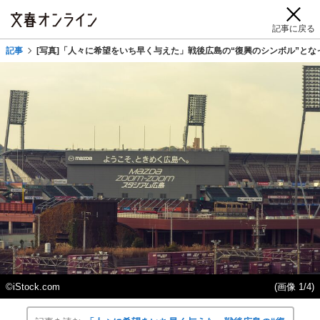
記事に戻る
記事
[写真]「人々に希望をいち早く与えた」戦後広島の“復興のシンボル”と
©iStock.com
(画像 1/4)