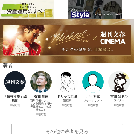
著者
「週刊文春」編
斉藤 章佳
ドリヤス工場
井手 裕彦
市川 はるひ
集部
西川口榎本クリニ
漫画家
ジャーナリスト
ライター
ック副院長（精神
1時間前
7時間前
8時間前
8時間前
保健福祉士・社会
福祉士）
1時間前
その他の著者を見る