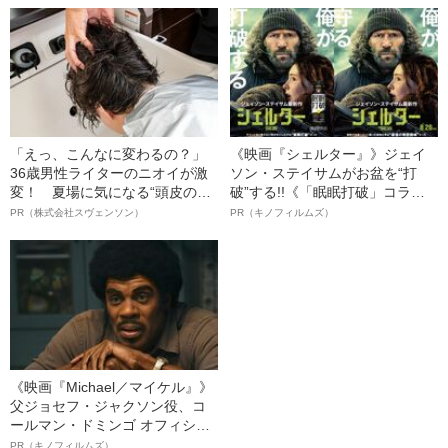
「えっ、こんなに変わるの？」
《映画『シェルター』》ジェイ
36歳男性ライターのニオイが激
ソン・ステイサムがお盆を“打
変！ 夏場に気になる“頭皮のニ
破”する!!《「眠眠打破」コラ
オイ”や“ベタつき”を解消す
ボ》
PR（株式会社スヴェンソン）
PR（キノフィルムズ）
る、“ウィッグのスペシャリス
ト”が生み出した徹底ケアとは
《映画『Michael／マイケル』》
父ジョセフ・ジャクソン役、コ
ールマン・ドミンゴ オフィシャ
ルインタビュー“観客を魅了した
PR（キノフィルムズ）