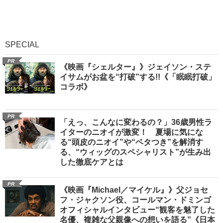
SPECIAL
PR
《映画『シェルター』》ジェイソン・ステ
イサムがお盆を“打破”する!!《「眠眠打破」
コラボ》
PR
「えっ、こんなに変わるの？」36歳男性ラ
イターのニオイが激変！ 夏場に気にな
る“頭皮のニオイ”や“ベタつき”を解消す
る、“ウィッグのスペシャリスト”が生み出
した徹底ケアとは
PR
《映画『Michael／マイケル』》父ジョセ
フ・ジャクソン役、コールマン・ドミンゴ
オフィシャルインタビュー“観客を魅了した
名優、複雑な父親像への想いを語る”《日本