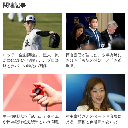
関連記事
ロッテ「全面禁煙」、巨人「原
筒香嘉智が語った、少年野球に
監督に隠れて喫煙」……プロ野
おける「母親の問題」と「お茶
球とタバコの煙たい関係
当番」
甲子園球児の「50m走」タイム
村主章枝さんのヌード写真集に
が日本記録超え続出という問題
見る、芸術と自意識のあいだ