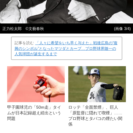
正力松太郎 ©文藝春秋
(画像 3/4)
記事を読む
「人々に希望をいち早く与えた」戦後広島の“復
興のシンボル”となったマツダとカープ…プロ野球界随一の
人気球団が誕生するまで
甲子園球児の「50m走」タイ
ロッテ「全面禁煙」、巨人
ムが日本記録超え続出という
「原監督に隠れて喫煙」……
問題
プロ野球とタバコの煙たい関
係