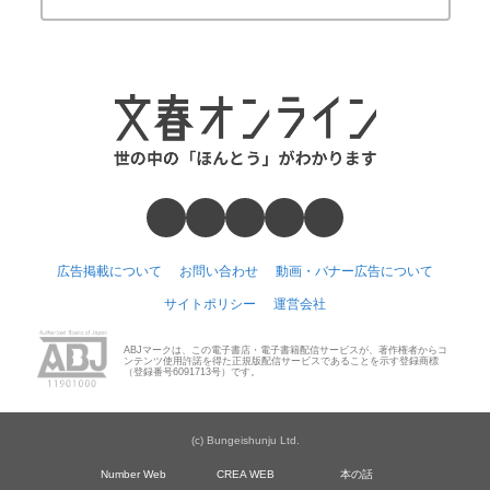
広告掲載について
お問い合わせ
動画・バナー広告について
サイトポリシー
運営会社
ABJマークは、この電子書店・電子書籍配信サービスが、著作権者からコ
ンテンツ使用許諾を得た正規版配信サービスであることを示す登録商標
（登録番号6091713号）です。
(c) Bungeishunju Ltd.
Number Web
CREA WEB
本の話