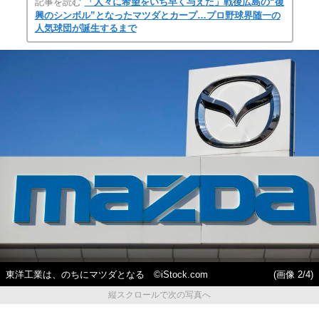
記事を読む
「人々に希望をいち早く与えた」戦後広島の“復
興のシンボル”となったマツダとカープ…プロ野球界随一の
人気球団が誕生するまで
東洋工業は、のちにマツダとなる ©iStock.com
(画像 2/4)
縦スクロールで次の写真へ