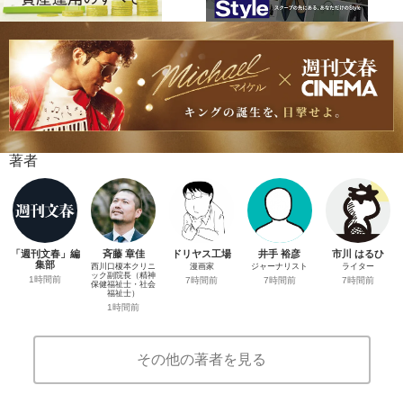
著者
「週刊文春」編
斉藤 章佳
ドリヤス工場
井手 裕彦
市川 はるひ
集部
西川口榎本クリニ
漫画家
ジャーナリスト
ライター
ック副院長（精神
1時間前
7時間前
7時間前
7時間前
保健福祉士・社会
福祉士）
1時間前
その他の著者を見る