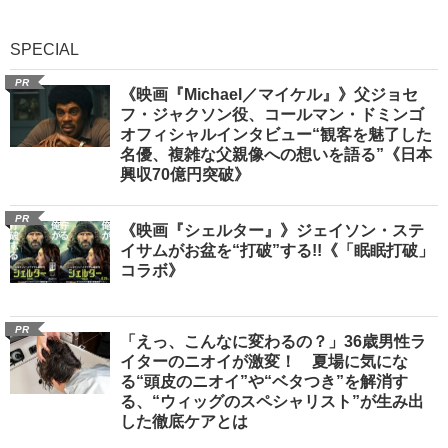
SPECIAL
PR
《映画『Michael／マイケル』》父ジョセ
フ・ジャクソン役、コールマン・ドミンゴ
オフィシャルインタビュー“観客を魅了した
名優、複雑な父親像への想いを語る”《日本
興収70億円突破》
PR
《映画『シェルター』》ジェイソン・ステ
イサムがお盆を“打破”する!!《「眠眠打破」
コラボ》
PR
「えっ、こんなに変わるの？」36歳男性ラ
イターのニオイが激変！ 夏場に気にな
る“頭皮のニオイ”や“ベタつき”を解消す
る、“ウィッグのスペシャリスト”が生み出
した徹底ケアとは