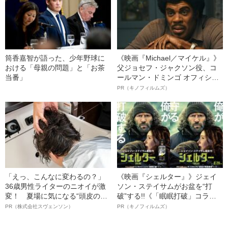
筒香嘉智が語った、少年野球に
《映画『Michael／マイケル』》
おける「母親の問題」と「お茶
父ジョセフ・ジャクソン役、コ
当番」
ールマン・ドミンゴ オフィシャ
ルインタビュー“観客を魅了した
PR（キノフィルムズ）
名優、複雑な父親像への想いを
語る”《日本興収70億円突破》
「えっ、こんなに変わるの？」
《映画『シェルター』》ジェイ
36歳男性ライターのニオイが激
ソン・ステイサムがお盆を“打
変！ 夏場に気になる“頭皮のニ
破”する!!《「眠眠打破」コラ
オイ”や“ベタつき”を解消す
ボ》
PR（株式会社スヴェンソン）
PR（キノフィルムズ）
る、“ウィッグのスペシャリス
ト”が生み出した徹底ケアとは