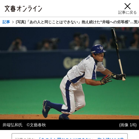
記事に戻る
記事
[写真]「あの人と同じことはできない」抱え続けた“井端への劣等感”…
井端弘和氏 ©文藝春秋
(画像 1/6)