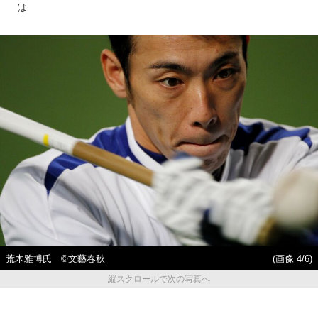
は
荒木雅博氏 ©文藝春秋
(画像 4/6)
縦スクロールで次の写真へ