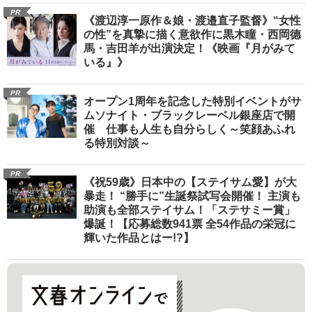
PR
《渡辺淳一原作＆娘・渡邉直子監督》“女性
の性”を真摯に描く意欲作に黒木瞳・西岡德
馬・吉田羊が出演決定！《映画『月がみて
いる』》
PR
オープン1周年を記念した特別イベントがサ
ムソナイト・ブラックレーベル銀座店で開
催 仕事も人生も自分らしく～笑顔あふれ
る特別対談～
PR
《祝59歳》日本中の【ステイサム愛】が大
暴走！ “勝手に”生誕祭試写会開催！ 主演も
助演も全部ステイサム！「ステサミー賞」
爆誕！【応募総数941票 全54作品の栄冠に
輝いた作品とはー!?】