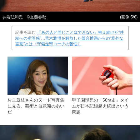
井端弘和氏 ©文藝春秋
(画像 5/6)
記事を読む
「あの人と同じことはできない」抱え続けた“井
端への劣等感”…荒木雅博を解放した落合博満からの“意外な
言葉”とは〈守備走塁コーチの苦悩〉
村主章枝さんのヌード写真集
甲子園球児の「50m走」タイ
に見る、芸術と自意識のあい
ムが日本記録超え続出という
だ
問題