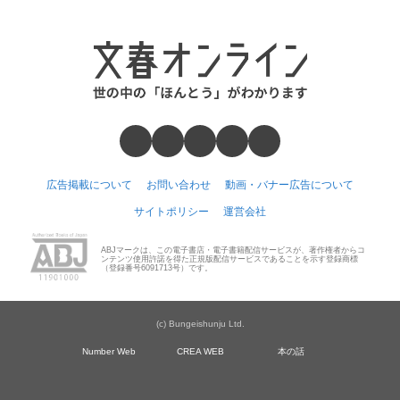
広告掲載について
お問い合わせ
動画・バナー広告について
サイトポリシー
運営会社
ABJマークは、この電子書店・電子書籍配信サービスが、著作権者からコ
ンテンツ使用許諾を得た正規版配信サービスであることを示す登録商標
（登録番号6091713号）です。
(c) Bungeishunju Ltd.
Number Web
CREA WEB
本の話