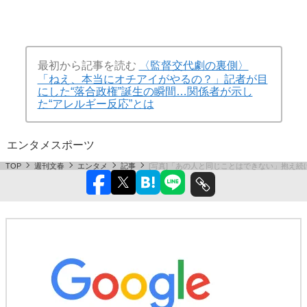
最初から記事を読む
〈監督交代劇の裏側〉
「ねえ、本当にオチアイがやるの？」記者が目
にした“落合政権”誕生の瞬間…関係者が示し
た“アレルギー反応”とは
エンタメ
スポーツ
TOP
週刊文春
エンタメ
記事
[写真]「あの人と同じことはできない」抱え続