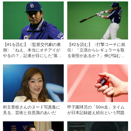
【#1を読む】〈監督交代劇の裏
【#2を読む】〈打撃コーチに就
側〉「ねえ、本当にオチアイが
任〉「立浪からレギュラーを取
やるの？」記者が目にした“落合
る覚悟があるか？」伸び悩む森
政権”誕生の瞬間…関係者が示し
野将彦の才能を開花させた“オレ
た“アレルギー反応”とは
流指導”の一部始終
村主章枝さんのヌード写真集に
甲子園球児の「50m走」タイム
見る、芸術と自意識のあいだ
が日本記録超え続出という問題