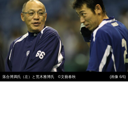
落合博満氏（左）と荒木雅博氏 ©文藝春秋
(画像 6/6)