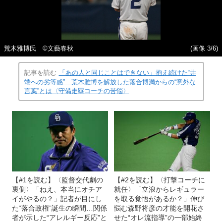
荒木雅博氏 ©文藝春秋
(画像 3/6)
記事を読む
「あの人と同じことはできない」抱え続けた“井
端への劣等感”…荒木雅博を解放した落合博満からの“意外な
言葉”とは〈守備走塁コーチの苦悩〉
【#1を読む】〈監督交代劇の
【#2を読む】〈打撃コーチに
裏側〉「ねえ、本当にオチア
就任〉「立浪からレギュラー
イがやるの？」記者が目にし
を取る覚悟があるか？」伸び
た“落合政権”誕生の瞬間…関係
悩む森野将彦の才能を開花さ
者が示した“アレルギー反応”と
せた“オレ流指導”の一部始終