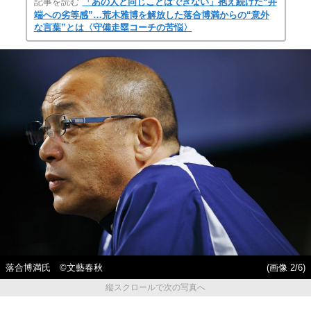
記事を読む
「あの人と同じことはできない」抱え続けた“井
端への劣等感”…荒木雅博を解放した落合博満からの“意外
な言葉”とは〈守備走塁コーチの苦悩〉
落合博満氏 ©文藝春秋
(画像 2/6)
縦スクロールで次の写真へ