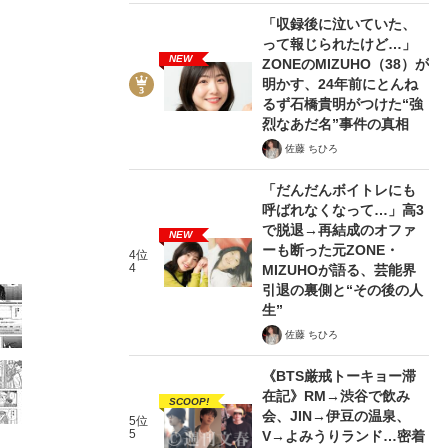
「収録後に泣いていた、
って報じられたけど…」
NEW
ZONEのMIZUHO（38）が
明かす、24年前にとんね
るず石橋貴明がつけた“強
烈なあだ名”事件の真相
8/28
佐藤 ちひろ
「だんだんボイトレにも
呼ばれなくなって…」高3
で脱退→再結成のオファ
NEW
ーも断った元ZONE・
4位
4
MIZUHOが語る、芸能界
引退の裏側と“その後の人
生”
佐藤 ちひろ
《BTS厳戒トーキョー滞
在記》RM→渋谷で飲み
SCOOP!
会、JIN→伊豆の温泉、
5位
5
V→よみうりランド…密着