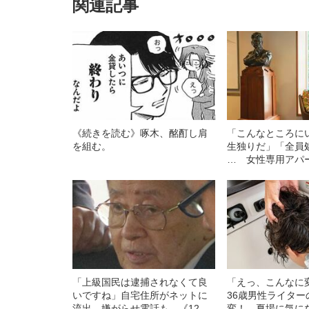
関連記事
《続きを読む》啄木、酩酊し肩
「こんなところに
を組む。
生独りだ」「全員
… 女性専用アパ
に“資金だけ出す”
子が感じた“いい加
「上級国民は逮捕されなくて良
「えっ、こんなに
いですね」自宅住所がネットに
36歳男性ライタ
流出、嫌がらせ電話も…《12人
変！ 夏場に気に