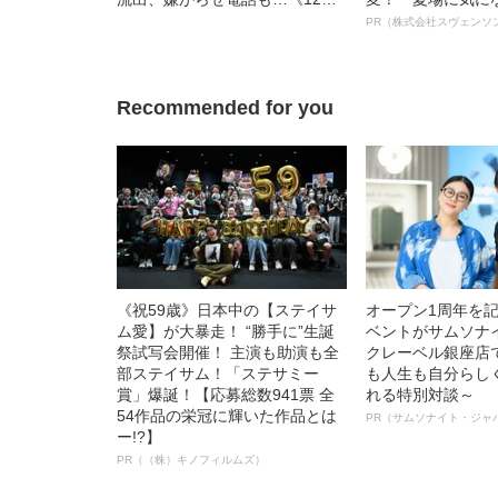
死傷の池袋暴走事故》飯塚幸三
オイ”や“ベタつき
PR（株式会社スヴェンソ
の長男が直面した「加害者家族
る、“ウィッグの
への暴力」
ト”が生み出した
Recommended for you
《祝59歳》日本中の【ステイサ
オープン1周年を
ム愛】が大暴走！ “勝手に”生誕
ベントがサムソナ
祭試写会開催！ 主演も助演も全
クレーベル銀座店
部ステイサム！「ステサミー
も人生も自分らし
賞」爆誕！【応募総数941票 全
れる特別対談～
54作品の栄冠に輝いた作品とは
PR（サムソナイト・ジャ
ー!?】
PR（（株）キノフィルムズ）