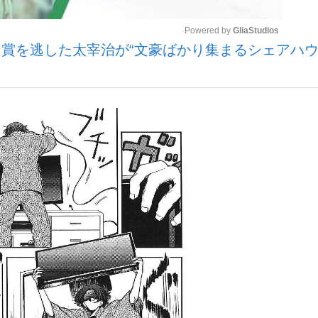
Powered by 
GliaStudios
川賞を逃した太宰治が“文豪ばかり集まるシェアハウ
観る将棋、読
Mute
”の真実 選手が明かす...
「敗因分析は一切聞かれなか
の国から』倉本聰氏（91...