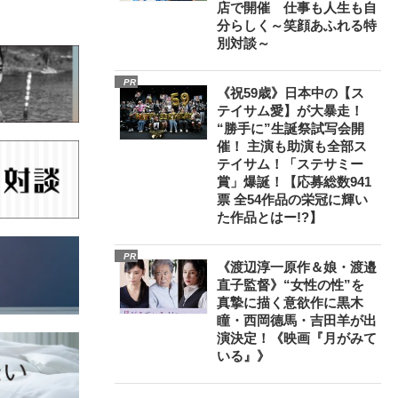
店で開催 仕事も人生も自
分らしく～笑顔あふれる特
別対談～
PR
《祝59歳》日本中の【ス
テイサム愛】が大暴走！
“勝手に”生誕祭試写会開
催！ 主演も助演も全部ス
テイサム！「ステサミー
賞」爆誕！【応募総数941
票 全54作品の栄冠に輝い
た作品とはー!?】
PR
《渡辺淳一原作＆娘・渡邉
直子監督》“女性の性”を
真摯に描く意欲作に黒木
瞳・西岡德馬・吉田羊が出
演決定！《映画『月がみて
いる』》