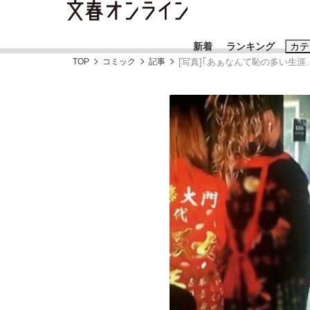
新着
ランキング
カテ
TOP
コミック
記事
[写真]｢あぁなんて恥の多い生
スクープ
ニュー
おすすめのキ
#藤田晋
#三
#玉木雄一郎
《BTS厳戒トーキョー滞在記》RM→渋谷で飲
終戦から81年