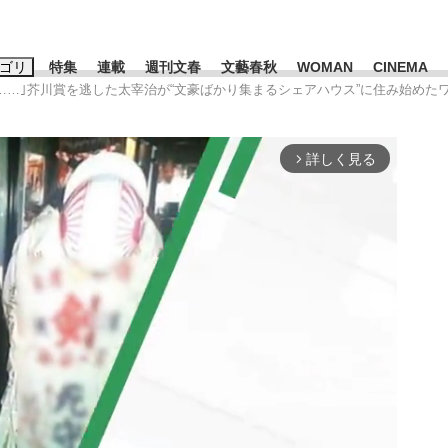
ゴリ
特集
連載
週刊文春
文藝春秋
WOMAN
CINEMA
涯……｣芥川賞を逃した太宰治が“文豪ばかり集まるシェアハウス”に住み始めた
キーワード入力
ス
エンタメ
ライフ
ビジネス
詳しく見る
arrow_forward_ios
ーワードタグ一覧
山凌輝
#高市早苗
#後藤真希
#森岡毅
#城彰二
#内田有紀
#亀和田武
み会、JIN→伊豆の...
「90%は失敗する。でも…」
日本生まれの