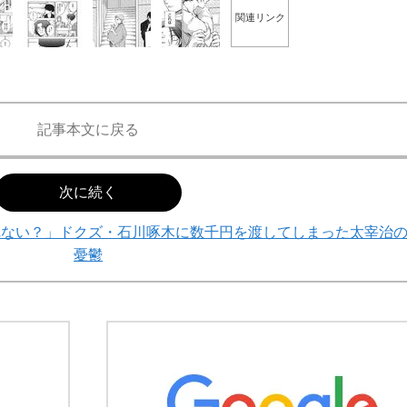
関連リンク
記事本文に戻る
次に続く
れない？」ドクズ・石川啄木に数千円を渡してしまった太宰治
憂鬱