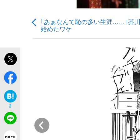
｢あぁなんて恥の多い生涯……｣芥
始めたワケ
「最悪の空気のまま解散」WBC日本代表“敗戦
私のあのとき、私のいま
2
前
「クマが悪者扱いされているのが悲しい」『北
キングの誕生を、目撃せよ。