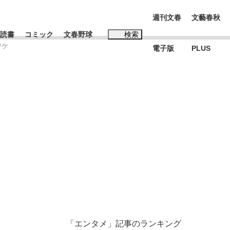
週刊文春
文藝春秋
読書
コミック
文春野球
検索
ワケ
電子版
PLUS
インタビュー
読書
#松田聖子
本田圭佑が初めて明かした日本代表監督に...
K-POPアイドルたち
「エンタメ」記事のランキング