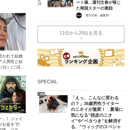
ート撮…週刊文春が報じ
10
た韓国スターの素顔
「週刊文春」編集部
11位から20位を見る
惹かれて結婚
ア人男性と結
31）に“誹謗
が語る、日本で
”のリアル
SPECIAL
PR
「えっ、こんなに変わる
の？」36歳男性ライター
のニオイが激変！ 夏場に
気になる“頭皮のニオ
ー』》ジェイ
イ”や“ベタつき”を解消す
がお盆を“打
る、“ウィッグのスペシャ
眠打破」コラ