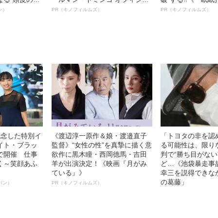
”を解消す
ルインタビュー“観客を魅了した
ボ》
ン）
PR（キノフィルムズ）
PR（キノフィルムズ）
スペシャリス
名優、複雑な父親像への想いを
徹底ケアとは
語る”《日本興収70億円突破》
記念した特別イ
《渡辺淳一原作＆娘・渡邉直子
「トヨタの非を認
イト・ブラッ
監督》“女性の性”を真摯に描く意
る可能性は、限り
で開催 仕事
欲作に黒木瞳・西岡德馬・吉田
判で“勝ち目がない
く～笑顔あふ
羊が出演決定！《映画『月がみ
ど…《池袋暴走事
ている』》
幸三を説得できな
の葛藤」
パン）
PR（キノフィルムズ）