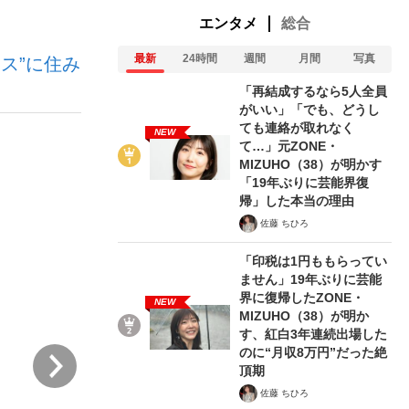
エンタメ
総合
最新
24時間
週間
月間
写真
ス”に住み
む将棋
「再結成するなら5人全員
がいい」「でも、どうし
ても連絡が取れなく
NEW
て…」元ZONE・
った」侍ジャパン選手が証言した“NPB聞...
MIZUHO（38）が明かす
「19年ぶりに芸能界復
帰」した本当の理由
佐藤 ちひろ
「印税は1円ももらってい
ません」19年ぶりに芸能
界に復帰したZONE・
NEW
MIZUHO（38）が明か
す、紅白3年連続出場した
のに“月収8万円”だった絶
次
頂期
佐藤 ちひろ