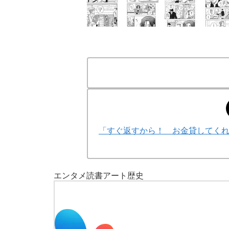
「すぐ返すから！ お金貸してく
エンタメ
読書
アート
歴史