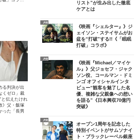
リスト”が生み出した徹底
ケアとは
PR
《映画『シェルター』》ジ
ェイソン・ステイサムがお
盆を“打破”する!!《「眠眠
打破」コラボ》
PR
《映画『Michael／マイケ
ル』》父ジョセフ・ジャク
ソン役、コールマン・ドミ
ンゴ オフィシャルインタ
める判決が出
ビュー“観客を魅了した名
なくゼロ」裁
優、複雑な父親像への想い
”と伝えたけれ
を語る”《日本興収70億円
故》父・飯塚
突破》
かった「長男
PR
オープン1周年を記念した
特別イベントがサムソナイ
ト・ブラックレーベル銀座