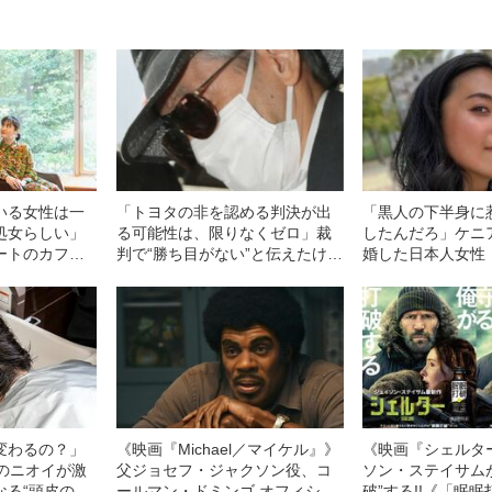
いる女性は一
「トヨタの非を認める判決が出
「黒人の下半身に
処女らしい」
る可能性は、限りなくゼロ」裁
したんだろ」ケニ
ートのカフェ
判で“勝ち目がない”と伝えたけれ
婚した日本人女性（
男性に、柚木麻
ど…《池袋暴走事故》父・飯塚
中傷”殺到…本人
減”さ
幸三を説得できなかった「長男
感じる“外国人差別
の葛藤」
変わるの？」
《映画『Michael／マイケル』》
《映画『シェルタ
ーのニオイが激
父ジョセフ・ジャクソン役、コ
ソン・ステイサム
なる“頭皮のニ
ールマン・ドミンゴ オフィシャ
破”する!!《「眠