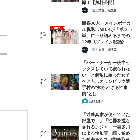
撮！【無料公開】
「週刊文春」編集部
観客30人、メインボーカ
NEW
ル脱退…M!LKが「ポスト
6位
嵐」に上り詰めるまでの
6
12年《ブレイク秘話》
「週刊文春」編集部
「パートナーが一晩中セ
ックスしていて寝られな
い」と解散に至った女子
の
7位
ペアも…オリンピック選
7
手村の“知られざる性事
情”とは
辰巳JUNK
「近藤真彦が使っていた
部屋で…」「性器を握ら
される」ジャニー喜多川
8位
による性加害、語り始め
8
た被害者たち《徹底取材