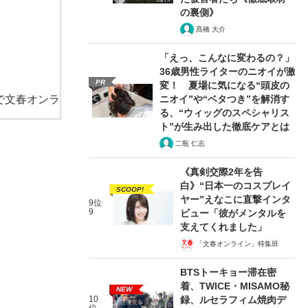
の裏側》
髙橋 大介
「えっ、こんなに変わるの？」
36歳男性ライターのニオイが激
PR
変！ 夏場に気になる“頭皮の
で文春オンラ
ニオイ”や“ベタつき”を解消す
る、“ウィッグのスペシャリス
ト”が生み出した徹底ケアとは
二瓶 仁志
《真剣交際2年を告
白》“日本一のコスプレイ
SCOOP!
ヤー”えなこに直撃インタ
9位
9
ビュー「彼がメンタルを
支えてくれました」
「文春オンライン」特集班
BTSトーキョー滞在密
着、TWICE・MISAMO秘
NEW
10
録、ルセラフィム焼肉デ
位