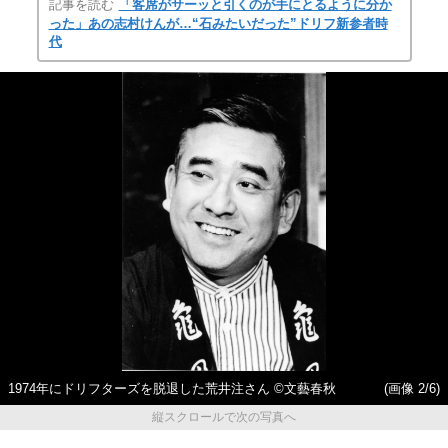
記事を読む
「客席がサーッと引くのが手にとるように分か
った」あの志村けんが…“石みたいだった”ドリフ新参者時
代
1974年にドリフターズを脱退した荒井注さん ©文藝春秋
(画像 2/6)
縦スクロールで次の写真へ