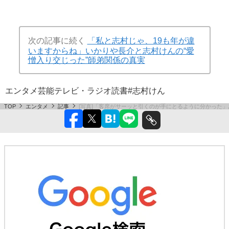
次の記事に続く
「私と志村じゃ、19も年が違
いますからね」いかりや長介と志村けんの“愛
憎入り交じった”師弟関係の真実
エンタメ
芸能
テレビ・ラジオ
読書
#志村けん
TOP
エンタメ
記事
[写真]「客席がサーッと引くのが手にとるように分かった」