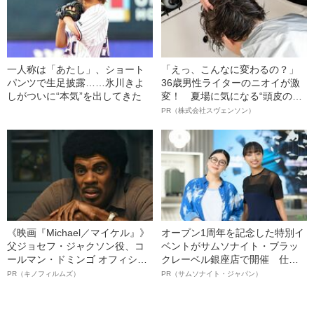
一人称は「あたし」、ショート
「えっ、こんなに変わるの？」
パンツで生足披露……氷川きよ
36歳男性ライターのニオイが激
しがついに“本気”を出してきた
変！ 夏場に気になる“頭皮のニ
オイ”や“ベタつき”を解消す
PR（株式会社スヴェンソン）
る、“ウィッグのスペシャリス
ト”が生み出した徹底ケアとは
《映画『Michael／マイケル』》
オープン1周年を記念した特別イ
父ジョセフ・ジャクソン役、コ
ベントがサムソナイト・ブラッ
ールマン・ドミンゴ オフィシャ
クレーベル銀座店で開催 仕事
ルインタビュー“観客を魅了した
も人生も自分らしく～笑顔あふ
PR（キノフィルムズ）
PR（サムソナイト・ジャパン）
名優、複雑な父親像への想いを
れる特別対談～
語る”《日本興収70億円突破》