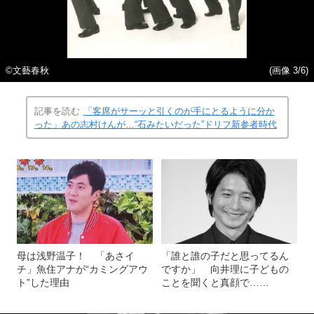
©文藝春秋
(画像 3/6)
記事を読む
「客席がサーッと引くのが手にとるように分か
った」あの志村けんが…“石みたいだった”ドリフ新参者時代
母は浅野温子！ 「あさイ
「誰と誰の子だと思ってるん
チ」魚住アナが“カミングアウ
ですか」 向井理に子どもの
ト”した理由
ことを聞くと真顔で……