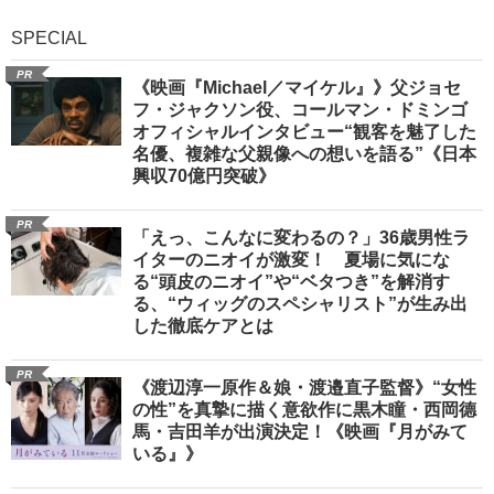
SPECIAL
PR
《映画『Michael／マイケル』》父ジョセ
フ・ジャクソン役、コールマン・ドミンゴ
オフィシャルインタビュー“観客を魅了した
名優、複雑な父親像への想いを語る”《日本
興収70億円突破》
PR
「えっ、こんなに変わるの？」36歳男性ラ
イターのニオイが激変！ 夏場に気にな
る“頭皮のニオイ”や“ベタつき”を解消す
る、“ウィッグのスペシャリスト”が生み出
した徹底ケアとは
PR
《渡辺淳一原作＆娘・渡邉直子監督》“女性
の性”を真摯に描く意欲作に黒木瞳・西岡德
馬・吉田羊が出演決定！《映画『月がみて
いる』》