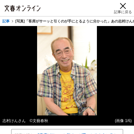
記事に戻る
記事
[写真]「客席がサーッと引くのが手にとるように分かった」あの志村けん
志村けんさん ©文藝春秋
(画像 1/6)