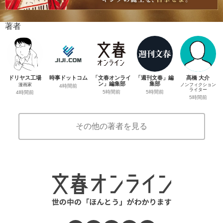
著者
ドリヤス工場
時事ドットコム
「文春オンライ
「週刊文春」編
髙橋 大介
ン」編集部
集部
漫画家
ノンフィクション
4時間前
ライター
5時間前
5時間前
4時間前
5時間前
その他の著者を見る