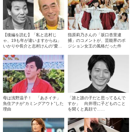
【後編を読む】「私と志村じ
指原莉乃さんの「坂口杏里逮
ゃ、19も年が違いますからね」
捕」のコメントが、芸能界のポ
いかりや長介と志村けんの“愛憎
ジション女王の風格だった件
入り交じった”師弟関係の真実
母は浅野温子！ 「あさイチ」
「誰と誰の子だと思ってるんで
魚住アナが“カミングアウト”した
すか」 向井理に子どものこと
理由
を聞くと真顔で……