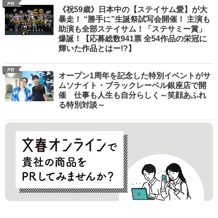
PR
《祝59歳》日本中の【ステイサム愛】が大
暴走！ “勝手に”生誕祭試写会開催！ 主演も
助演も全部ステイサム！「ステサミー賞」
爆誕！【応募総数941票 全54作品の栄冠に
輝いた作品とはー!?】
PR
オープン1周年を記念した特別イベントがサ
ムソナイト・ブラックレーベル銀座店で開
催 仕事も人生も自分らしく～笑顔あふれ
る特別対談～