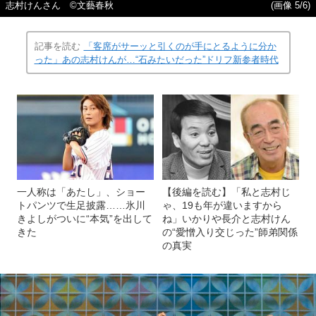
志村けんさん ©文藝春秋
(画像 5/6)
記事を読む
「客席がサーッと引くのが手にとるように分か
った」あの志村けんが…“石みたいだった”ドリフ新参者時代
一人称は「あたし」、ショー
【後編を読む】「私と志村じ
トパンツで生足披露……氷川
ゃ、19も年が違いますから
きよしがついに“本気”を出して
ね」いかりや長介と志村けん
きた
の“愛憎入り交じった”師弟関係
の真実