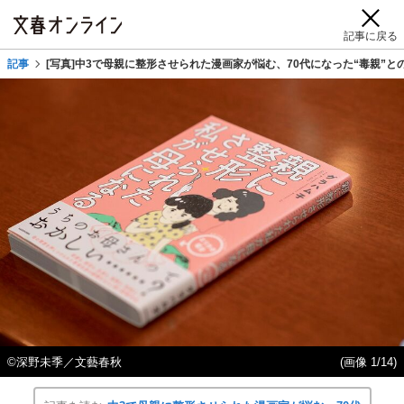
記事に戻る
記事
[写真]中3で母親に整形させられた漫画家が悩む、70代になった“毒親”
©深野未季／文藝春秋
(画像 1/14)