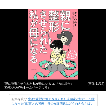
『親に整形させられた私が母になる エリカの場合』
(画像 11/14)
（KADOKAWAホームページより）
記事を読む
中3で母親に整形させられた漫画家が悩む、70代
になった“毒親”との将来「母の介護問題にどう向き合えばい