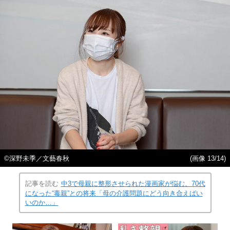
©深野未季／文藝春秋
(画像 13/14)
記事を読む
中3で母親に整形させられた漫画家が悩む、70代
になった“毒親”との将来「母の介護問題にどう向き合えばい
いのか…」