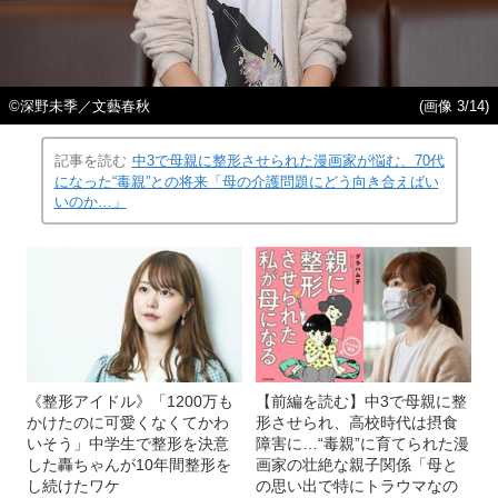
©深野未季／文藝春秋
(画像 3/14)
記事を読む
中3で母親に整形させられた漫画家が悩む、70代
になった“毒親”との将来「母の介護問題にどう向き合えばい
いのか…」
《整形アイドル》「1200万も
【前編を読む】中3で母親に整
かけたのに可愛くなくてかわ
形させられ、高校時代は摂食
いそう」中学生で整形を決意
障害に…“毒親”に育てられた漫
した轟ちゃんが10年間整形を
画家の壮絶な親子関係「母と
し続けたワケ
の思い出で特にトラウマなの