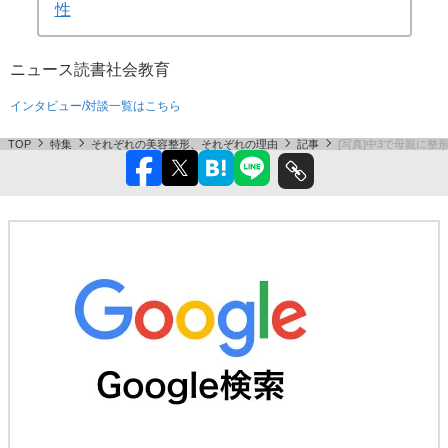
性
ニュース
読書
社会
教育
インタビュー/対談一覧はこちら
TOP
特集
それぞれの美容整形、それぞれの理由
記事
[写真]中3で母親に