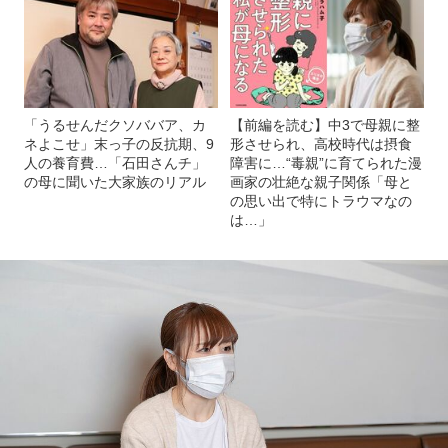
「うるせんだクソババア、カ
【前編を読む】中3で母親に整
ネよこせ」末っ子の反抗期、9
形させられ、高校時代は摂食
人の養育費…「石田さんチ」
障害に…“毒親”に育てられた漫
の母に聞いた大家族のリアル
画家の壮絶な親子関係「母と
の思い出で特にトラウマなの
は…」