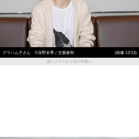
グラハム子さん ©深野未季／文藝春秋
(画像 12/14)
縦スクロールで次の写真へ