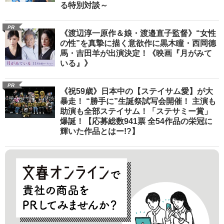
る特別対談～
PR
《渡辺淳一原作＆娘・渡邉直子監督》“女性
の性”を真摯に描く意欲作に黒木瞳・西岡德
馬・吉田羊が出演決定！《映画『月がみて
いる』》
PR
《祝59歳》日本中の【ステイサム愛】が大
暴走！ “勝手に”生誕祭試写会開催！ 主演も
助演も全部ステイサム！「ステサミー賞」
爆誕！【応募総数941票 全54作品の栄冠に
輝いた作品とはー!?】