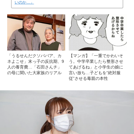
いのか…」
「うるせんだクソババア、カ
【マンガ】「一重でかわいそ
ネよこせ」末っ子の反抗期、9
う。中学卒業したら整形させ
人の養育費…「石田さんチ」
てあげるね」と小学生の娘に
の母に聞いた大家族のリアル
言い放ち…子どもを“絶対服
従”させる毒親の本性