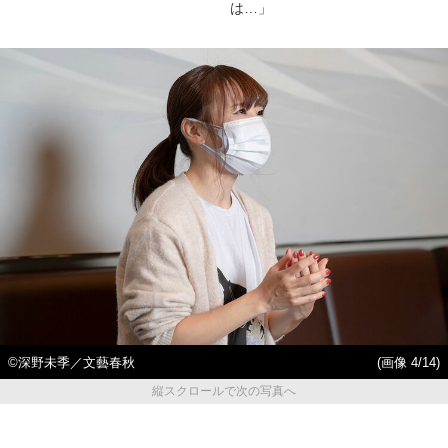
は…」
©深野未季／文藝春秋
(画像 4/14)
縦スクロールで次の写真へ