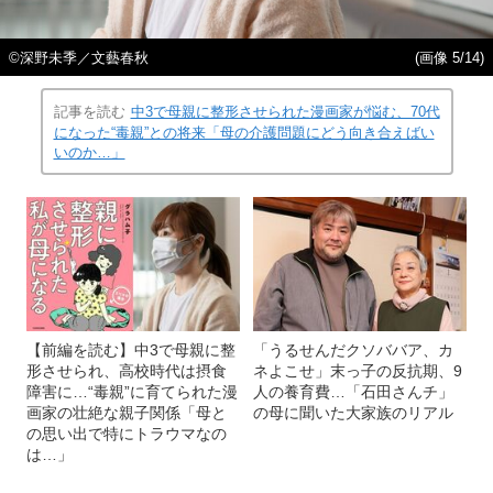
©深野未季／文藝春秋
(画像 5/14)
記事を読む
中3で母親に整形させられた漫画家が悩む、70代
になった“毒親”との将来「母の介護問題にどう向き合えばい
いのか…」
【前編を読む】中3で母親に整
「うるせんだクソババア、カ
形させられ、高校時代は摂食
ネよこせ」末っ子の反抗期、9
障害に…“毒親”に育てられた漫
人の養育費…「石田さんチ」
画家の壮絶な親子関係「母と
の母に聞いた大家族のリアル
の思い出で特にトラウマなの
は…」