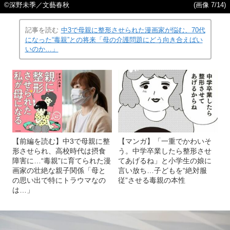
©深野未季／文藝春秋
(画像 7/14)
記事を読む
中3で母親に整形させられた漫画家が悩む、70代
になった“毒親”との将来「母の介護問題にどう向き合えばい
いのか…」
【前編を読む】中3で母親に整
【マンガ】「一重でかわいそ
形させられ、高校時代は摂食
う。中学卒業したら整形させ
障害に…“毒親”に育てられた漫
てあげるね」と小学生の娘に
画家の壮絶な親子関係「母と
言い放ち…子どもを“絶対服
の思い出で特にトラウマなの
従”させる毒親の本性
は…」