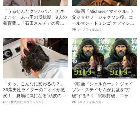
「うるせんだクソババア、カネ
《映画『Michael／マイケル』》
よこせ」末っ子の反抗期、9人の
父ジョセフ・ジャクソン役、コ
養育費…「石田さんチ」の母に
ールマン・ドミンゴ オフィシャ
聞いた大家族のリアル
ルインタビュー“観客を魅了した
PR（キノフィルムズ）
名優、複雑な父親像への想いを
語る”《日本興収70億円突破》
「えっ、こんなに変わるの？」
《映画『シェルター』》ジェイ
36歳男性ライターのニオイが激
ソン・ステイサムがお盆を“打
変！ 夏場に気になる“頭皮のニ
破”する!!《「眠眠打破」コラ
オイ”や“ベタつき”を解消す
ボ》
PR（株式会社スヴェンソン）
PR（キノフィルムズ）
る、“ウィッグのスペシャリス
ト”が生み出した徹底ケアとは