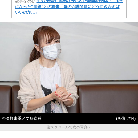
記事を読む
中3で母親に整形させられた漫画家が悩む、70代
になった“毒親”との将来「母の介護問題にどう向き合えば
いいのか…」
©深野未季／文藝春秋
(画像 2/14)
縦スクロールで次の写真へ