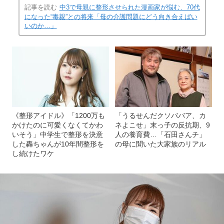
記事を読む
中3で母親に整形させられた漫画家が悩む、70代
になった“毒親”との将来「母の介護問題にどう向き合えばい
いのか…」
《整形アイドル》「1200万も
「うるせんだクソババア、カ
かけたのに可愛くなくてかわ
ネよこせ」末っ子の反抗期、9
いそう」中学生で整形を決意
人の養育費…「石田さんチ」
した轟ちゃんが10年間整形を
の母に聞いた大家族のリアル
し続けたワケ