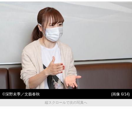
©深野未季／文藝春秋
(画像 6/14)
縦スクロールで次の写真へ