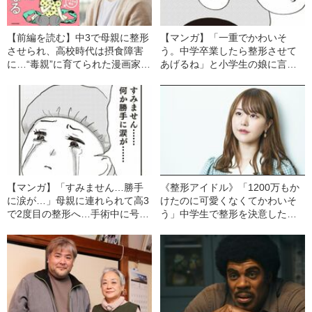
【前編を読む】中3で母親に整形
【マンガ】「一重でかわいそ
させられ、高校時代は摂食障害
う。中学卒業したら整形させて
に…“毒親”に育てられた漫画家の
あげるね」と小学生の娘に言い
壮絶な親子関係「母との思い出
放ち…子どもを“絶対服従”させる
で特にトラウマなのは…」
毒親の本性
【マンガ】「すみません…勝手
《整形アイドル》「1200万もか
に涙が…」母親に連れられて高3
けたのに可愛くなくてかわいそ
で2度目の整形へ…手術中に号泣
う」中学生で整形を決意した轟
する娘に毒親が伝えた“残酷すぎ
ちゃんが10年間整形をし続けた
る言葉”
ワケ