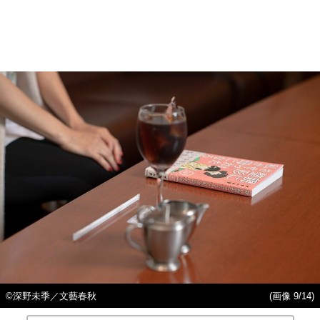
©深野未季／文藝春秋
(画像 9/14)