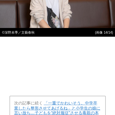
©深野未季／文藝春秋
(画像 14/14)
次の記事に続く
「一重でかわいそう。中学卒
業したら整形させてあげるね」と小学生の娘に
言い放ち…子どもを“絶対服従”させる毒親の本