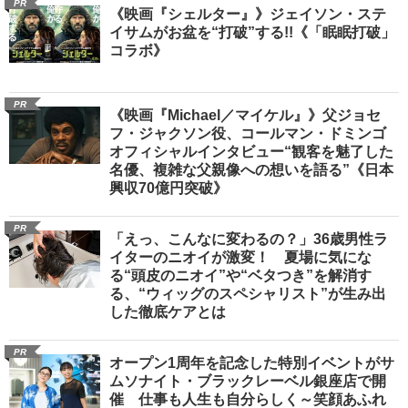
PR
《映画『シェルター』》ジェイソン・ステ
イサムがお盆を“打破”する!!《「眠眠打破」
コラボ》
PR
《映画『Michael／マイケル』》父ジョセ
フ・ジャクソン役、コールマン・ドミンゴ
オフィシャルインタビュー“観客を魅了した
名優、複雑な父親像への想いを語る”《日本
興収70億円突破》
PR
「えっ、こんなに変わるの？」36歳男性ラ
イターのニオイが激変！ 夏場に気にな
る“頭皮のニオイ”や“ベタつき”を解消す
る、“ウィッグのスペシャリスト”が生み出
した徹底ケアとは
PR
オープン1周年を記念した特別イベントがサ
ムソナイト・ブラックレーベル銀座店で開
催 仕事も人生も自分らしく～笑顔あふれ