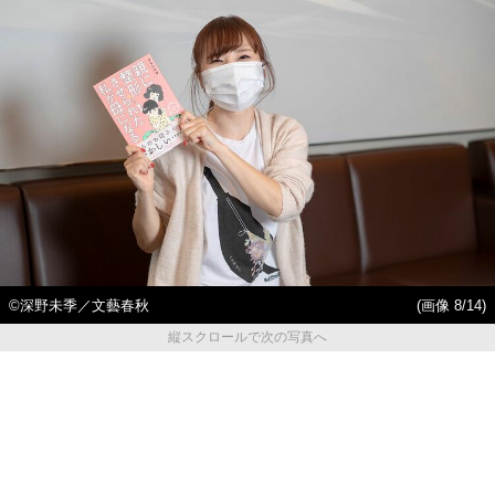
©深野未季／文藝春秋
(画像 8/14)
縦スクロールで次の写真へ