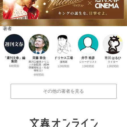
著者
「週刊文春」編
斉藤 章佳
ドリヤス工場
井手 裕彦
市川 はるひ
集部
西川口榎本クリニ
漫画家
ジャーナリスト
ライター
ック副院長（精神
6時間前
12時間前
13時間前
13時間前
保健福祉士・社会
福祉士）
6時間前
その他の著者を見る