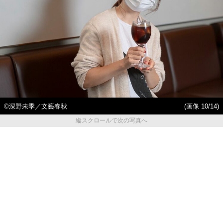
©深野未季／文藝春秋
(画像 10/14)
縦スクロールで次の写真へ