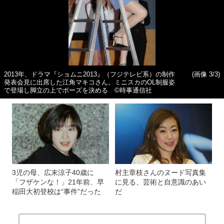
2013年、ドラマ『ショムニ2013』（フジテレビ系）の制作
(画像 3/3)
発表会見に出席した江角マキコさん。ミニスカのOL制服姿
で登場し脚立の上でポーズを決める ©時事通信社
3児の母、広末涼子40歳に
村主章枝さんのヌード写真集
「フザケンな！」21年前、早
に見る、芸術と自意識のあい
稲田大初登校は“事件”だった
だ