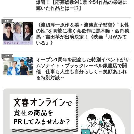
爆誕！【応募総数941票 全54作品の栄冠に
輝いた作品とはー!?】
PR
《渡辺淳一原作＆娘・渡邉直子監督》“女性
の性”を真摯に描く意欲作に黒木瞳・西岡德
馬・吉田羊が出演決定！《映画『月がみて
いる』》
PR
オープン1周年を記念した特別イベントがサ
ムソナイト・ブラックレーベル銀座店で開
催 仕事も人生も自分らしく～笑顔あふれ
る特別対談～