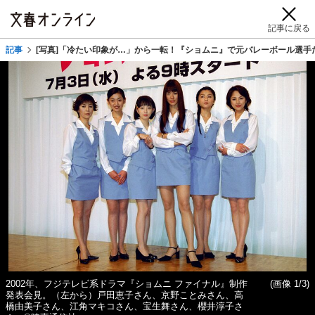
記事に戻る
記事
[写真]「冷たい印象が…」から一転！『ショムニ』で元バレーボール選手
2002年、フジテレビ系ドラマ『ショムニ ファイナル』制作
(画像 1/3)
発表会見。（左から）戸田恵子さん、京野ことみさん、高
橋由美子さん、江角マキコさん、宝生舞さん、櫻井淳子さ