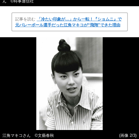
ん ©時事通信社
記事を読む
「冷たい印象が…」から一転！『ショムニ』で
元バレーボール選手だった江角マキコが“飛翔”できた理由
江角マキコさん ©文藝春秋
(画像 2/3)