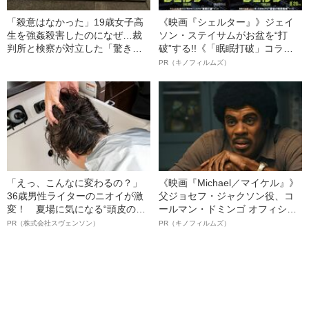
「殺意はなかった」19歳女子高
《映画『シェルター』》ジェイ
生を強姦殺害したのになぜ…裁
ソン・ステイサムがお盆を“打
判所と検察が対立した「驚きの
破”する!!《「眠眠打破」コラ
判決」（昭和42年の事件）
ボ》
PR（キノフィルムズ）
「えっ、こんなに変わるの？」
《映画『Michael／マイケル』》
36歳男性ライターのニオイが激
父ジョセフ・ジャクソン役、コ
変！ 夏場に気になる“頭皮のニ
ールマン・ドミンゴ オフィシャ
オイ”や“ベタつき”を解消す
ルインタビュー“観客を魅了した
PR（株式会社スヴェンソン）
PR（キノフィルムズ）
る、“ウィッグのスペシャリス
名優、複雑な父親像への想いを
ト”が生み出した徹底ケアとは
語る”《日本興収70億円突破》