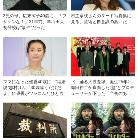
3児の母、広末涼子40歳に 「フ
村主章枝さんのヌード写真集に
ザケンな！」21年前、早稲田大
見る、芸術と自意識のあいだ
初登校は“事件”だった
ママになった優香40歳に “結婚
《「踊る大捜査線」誕生25年》
説”志村けん「30歳違うだけだ
織田裕二が直面した“壁”とプロデ
よ」に優香がツッコんだひと言
ューサーが下した「当初のあら
すじバッサリ改変」の“事件”