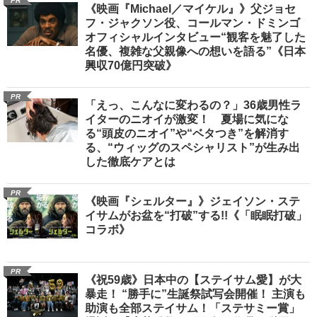
PR
《映画『Michael／マイケル』》父ジョセ
フ・ジャクソン役、コールマン・ドミンゴ
オフィシャルインタビュー“観客を魅了した
名優、複雑な父親像への想いを語る”《日本
興収70億円突破》
PR
「えっ、こんなに変わるの？」36歳男性ラ
イターのニオイが激変！ 夏場に気にな
る“頭皮のニオイ”や“ベタつき”を解消す
る、“ウィッグのスペシャリスト”が生み出
した徹底ケアとは
PR
《映画『シェルター』》ジェイソン・ステ
イサムがお盆を“打破”する!!《「眠眠打破」
コラボ》
PR
《祝59歳》日本中の【ステイサム愛】が大
暴走！ “勝手に”生誕祭試写会開催！ 主演も
助演も全部ステイサム！「ステサミー賞」