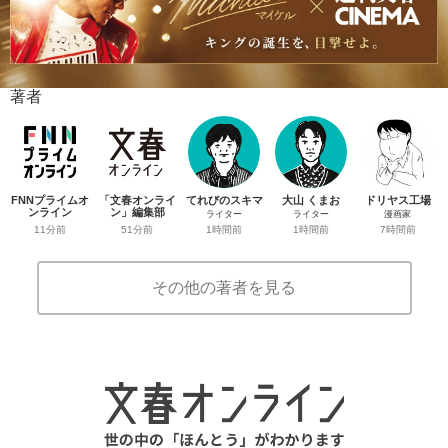
著者
FNNプライムオ
「文春オンライ
てれびのスキマ
大山 くまお
ドリヤス工場
ンライン
ン」編集部
ライター
ライター
漫画家
11分前
51分前
1時間前
1時間前
7時間前
その他の著者を見る