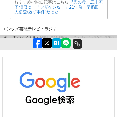
おすすめの関連記事はこちら
3児の母、広末涼
子40歳に 「フザケンな！」21年前、早稲田
大初登校は“事件”だった
エンタメ
芸能
テレビ・ラジオ
TOP
エンタメ
記事
[写真]「冷たい印象が…」から一転！『ショムニ』で元バレ