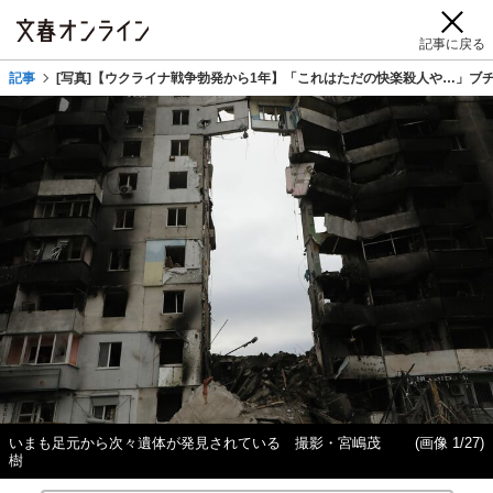
記事に戻る
記事
[写真]【ウクライナ戦争勃発から1年】「これはただの快楽殺人や…」ブ
いまも足元から次々遺体が発見されている 撮影・宮嶋茂
(画像 1/27)
樹