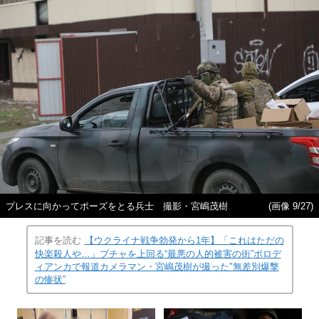
プレスに向かってポーズをとる兵士 撮影・宮嶋茂樹
(画像 9/27)
記事を読む
【ウクライナ戦争勃発から1年】「これはただの
快楽殺人や…」ブチャを上回る“最悪の人的被害の街”ボロデ
ィアンカで報道カメラマン・宮嶋茂樹が撮った"無差別爆撃
の惨状”