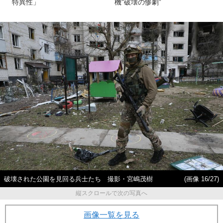
特異性」
機"破壊の惨劇”
破壊された公園を見回る兵士たち 撮影・宮嶋茂樹
(画像 16/27)
縦スクロールで次の写真へ
画像一覧を見る