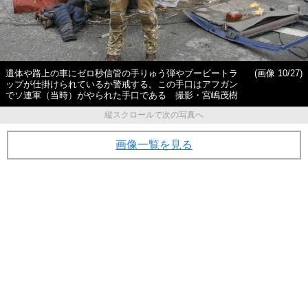
遺体や路上の車にゼロ秒信管の手りゅう弾やブービートラ
(画像 10/27)
ップが仕掛けられているか警戒する。この手口はアフガン
でソ連軍（当時）がやられた手口である 撮影・宮嶋茂樹
縦スクロールで次の写真へ
画像一覧を見る