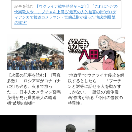
記事を読む
【ウクライナ戦争勃発から1年】「これはただの
快楽殺人や…」ブチャを上回る“最悪の人的被害の街”ボロデ
ィアンカで報道カメラマン・宮嶋茂樹が撮った"無差別爆撃
の惨状”
【次回の記事を読む】《写真
“地政学”でウクライナ侵攻を解
多数》「ロシア軍がコナゴナ
決するとしたら……「プーチ
に打ち砕き、火まで放っ
ンと対等に話せる人を動かす
た…」日本人カメラマン宮嶋
しかない」 話題の“紛争漫
茂樹が見た世界最大の輸送
画”作者が語る「今回の侵攻の
機"破壊の惨劇”
特異性」