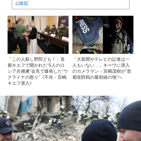
の惨状”
「この人殺し野郎ども！」首
「大新聞やテレビの記者は一
都キエフで開かれた“5人のロ
人もいない…」キーウに潜入
シア兵捕虜”会見で爆発した“ウ
のカメラマン・宮嶋茂樹が"首
クライナの怒り”《不肖・宮嶋
都攻防戦の最前線の地”へ
キエフ潜入》