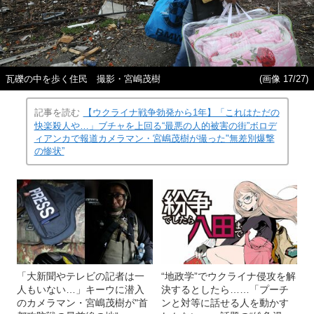
瓦礫の中を歩く住民 撮影・宮嶋茂樹
(画像 17/27)
記事を読む
【ウクライナ戦争勃発から1年】「これはただの
快楽殺人や…」ブチャを上回る“最悪の人的被害の街”ボロデ
ィアンカで報道カメラマン・宮嶋茂樹が撮った"無差別爆撃
の惨状”
「大新聞やテレビの記者は一
“地政学”でウクライナ侵攻を解
人もいない…」キーウに潜入
決するとしたら……「プーチ
のカメラマン・宮嶋茂樹が"首
ンと対等に話せる人を動かす