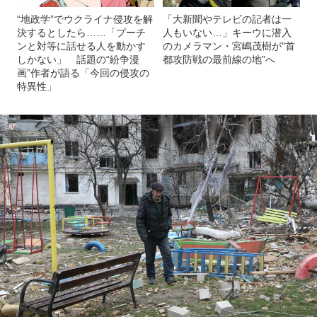
“地政学”でウクライナ侵攻を解
「大新聞やテレビの記者は一
決するとしたら……「プーチ
人もいない…」キーウに潜入
ンと対等に話せる人を動かす
のカメラマン・宮嶋茂樹が"首
しかない」 話題の“紛争漫
都攻防戦の最前線の地”へ
画”作者が語る「今回の侵攻の
特異性」