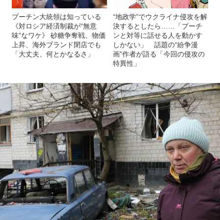
プーチン大統領は知っている
“地政学”でウクライナ侵攻を解
《対ロシア経済制裁が“無意
決するとしたら……「プーチ
味”なワケ》 砂糖争奪戦、物価
ンと対等に話せる人を動かす
上昇、海外ブランド閉店でも
しかない」 話題の“紛争漫
「大丈夫、何とかなるさ」
画”作者が語る「今回の侵攻の
特異性」