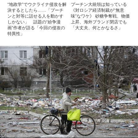
“地政学”でウクライナ侵攻を解
プーチン大統領は知っている
決するとしたら……「プーチ
《対ロシア経済制裁が“無意
ンと対等に話せる人を動かす
味”なワケ》 砂糖争奪戦、物価
しかない」 話題の“紛争漫
上昇、海外ブランド閉店でも
画”作者が語る「今回の侵攻の
「大丈夫、何とかなるさ」
特異性」