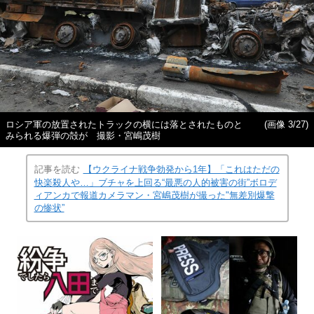
ロシア軍の放置されたトラックの横には落とされたものと
(画像 3/27)
みられる爆弾の殻が 撮影・宮嶋茂樹
記事を読む
【ウクライナ戦争勃発から1年】「これはただの
快楽殺人や…」ブチャを上回る“最悪の人的被害の街”ボロデ
ィアンカで報道カメラマン・宮嶋茂樹が撮った"無差別爆撃
の惨状”