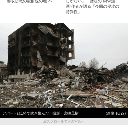
都攻防戦の最前線の地”へ
しかない」 話題の“紛争漫
画”作者が語る「今回の侵攻の
特異性」
アパートは1発で吹き飛んだ 撮影・宮嶋茂樹
(画像 18/27)
縦スクロールで次の写真へ