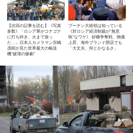
【次回の記事を読む】《写真
プーチン大統領は知っている
多数》「ロシア軍がコナゴナ
《対ロシア経済制裁が“無意
に打ち砕き、火まで放っ
味”なワケ》 砂糖争奪戦、物価
た…」日本人カメラマン宮嶋
上昇、海外ブランド閉店でも
茂樹が見た世界最大の輸送
「大丈夫、何とかなるさ」
機"破壊の惨劇”