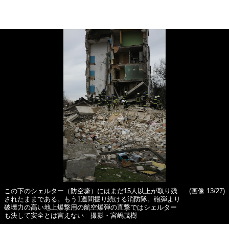
この下のシェルター（防空壕）にはまだ15人以上が取り残
(画像 13/27)
されたままである。もう1週間掘り続ける消防隊。砲弾より
破壊力の高い地上爆撃用の航空爆弾の直撃ではシェルター
も決して安全とは言えない 撮影・宮嶋茂樹