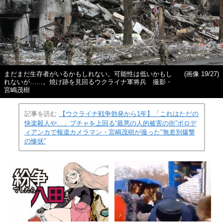
まだまだ生存者がいるかもしれない。可能性は低いかもし
(画像 19/27)
れないが……。焼け跡を見回るウクライナ軍将兵 撮影・
宮嶋茂樹
記事を読む
【ウクライナ戦争勃発から1年】「これはただの
快楽殺人や…」ブチャを上回る“最悪の人的被害の街”ボロデ
ィアンカで報道カメラマン・宮嶋茂樹が撮った"無差別爆撃
の惨状”