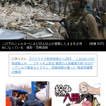
この下のシェルターにまだ15人以上が避難したまま生き埋
(画像 5/27)
めになっている 撮影・宮嶋茂樹
記事を読む
【ウクライナ戦争勃発から1年】「これはただの
快楽殺人や…」ブチャを上回る“最悪の人的被害の街”ボロデ
ィアンカで報道カメラマン・宮嶋茂樹が撮った"無差別爆撃
の惨状”