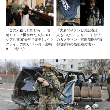
「この人殺し野郎ども！」首
「大新聞やテレビの記者は一
都キエフで開かれた“5人のロ
人もいない…」キーウに潜入
シア兵捕虜”会見で爆発した“ウ
のカメラマン・宮嶋茂樹が"首
クライナの怒り”《不肖・宮嶋
都攻防戦の最前線の地”へ
キエフ潜入》