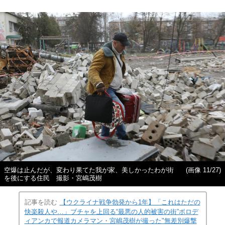
空爆は止んだが、変わり果てた我が家、美しかったわが街
(画像 11/27)
を後にする住民 撮影・宮嶋茂樹
記事を読む
【ウクライナ戦争勃発から1年】「これはただの
快楽殺人や…」ブチャを上回る“最悪の人的被害の街”ボロデ
ィアンカで報道カメラマン・宮嶋茂樹が撮った"無差別爆撃