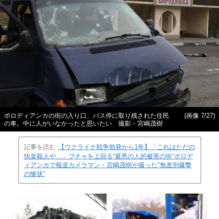
ボロディアンカの街の入り口、バス停に取り残された住民
(画像 7/27)
の車。中に人がいなかったと思いたい 撮影・宮嶋茂樹
記事を読む
【ウクライナ戦争勃発から1年】「これはただの
快楽殺人や…」ブチャを上回る“最悪の人的被害の街”ボロデ
ィアンカで報道カメラマン・宮嶋茂樹が撮った"無差別爆撃
の惨状”