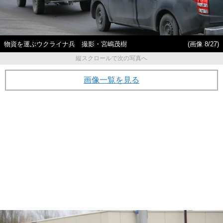
物資を運ぶウクライナ兵 撮影・宮嶋茂樹
(画像 8/27)
縦スクロールで次の写真へ
画像一覧を見る