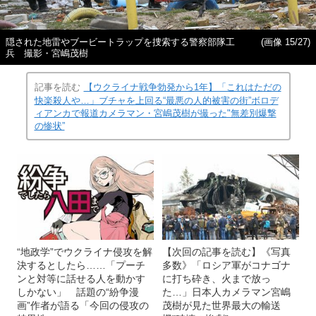
隠された地雷やブービートラップを捜索する警察部隊工
(画像 15/27)
兵 撮影・宮嶋茂樹
記事を読む
【ウクライナ戦争勃発から1年】「これはただの
快楽殺人や…」ブチャを上回る“最悪の人的被害の街”ボロデ
ィアンカで報道カメラマン・宮嶋茂樹が撮った"無差別爆撃
の惨状”
“地政学”でウクライナ侵攻を解
【次回の記事を読む】《写真
決するとしたら……「プーチ
多数》「ロシア軍がコナゴナ
ンと対等に話せる人を動かす
に打ち砕き、火まで放っ
しかない」 話題の“紛争漫
た…」日本人カメラマン宮嶋
画”作者が語る「今回の侵攻の
茂樹が見た世界最大の輸送