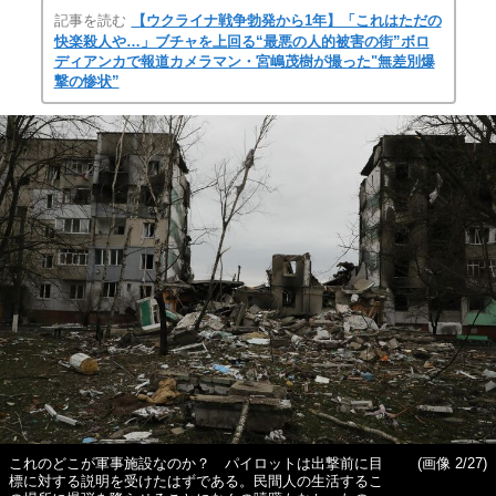
記事を読む
【ウクライナ戦争勃発から1年】「これはただの
快楽殺人や…」ブチャを上回る“最悪の人的被害の街”ボロ
ディアンカで報道カメラマン・宮嶋茂樹が撮った"無差別爆
撃の惨状”
これのどこが軍事施設なのか？ パイロットは出撃前に目
(画像 2/27)
標に対する説明を受けたはずである。民間人の生活するこ