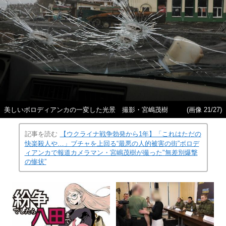
美しいボロディアンカの一変した光景 撮影・宮嶋茂樹
(画像 21/27)
記事を読む
【ウクライナ戦争勃発から1年】「これはただの
快楽殺人や…」ブチャを上回る“最悪の人的被害の街”ボロデ
ィアンカで報道カメラマン・宮嶋茂樹が撮った"無差別爆撃
の惨状”