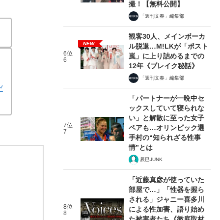
撮！【無料公開】
「週刊文春」編集部
観客30人、メインボーカ
NEW
ル脱退…M!LKが「ポスト
6位
嵐」に上り詰めるまでの
6
12年《ブレイク秘話》
「週刊文春」編集部
だ
「パートナーが一晩中セ
ックスしていて寝られな
い」と解散に至った女子
7位
ペアも…オリンピック選
7
手村の“知られざる性事
情”とは
辰巳JUNK
「近藤真彦が使っていた
部屋で…」「性器を握ら
される」ジャニー喜多川
8位
による性加害、語り始め
8
た被害者たち《徹底取材