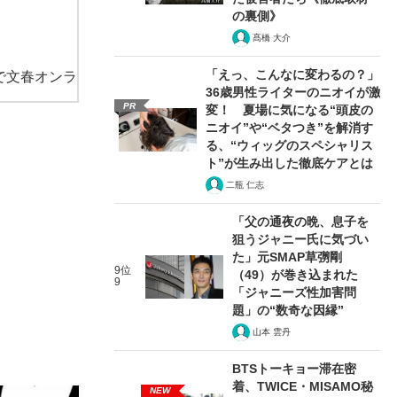
の裏側》
髙橋 大介
「えっ、こんなに変わるの？」
で文春オンラ
36歳男性ライターのニオイが激
PR
変！ 夏場に気になる“頭皮の
ニオイ”や“ベタつき”を解消す
る、“ウィッグのスペシャリス
ト”が生み出した徹底ケアとは
二瓶 仁志
「父の通夜の晩、息子を
狙うジャニー氏に気づい
た」元SMAP草彅剛
9位
（49）が巻き込まれた
9
「ジャニーズ性加害問
題」の“数奇な因縁”
山本 雲丹
BTSトーキョー滞在密
着、TWICE・MISAMO秘
NEW