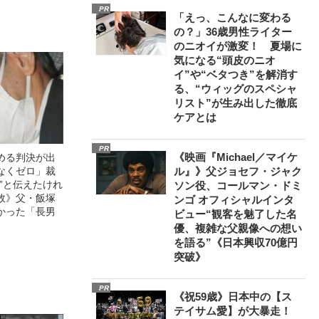
PR
「えっ、こんなに変わる
の？」36歳男性ライター
のニオイが激変！ 夏場に
気になる“頭皮のニオ
イ”や“ベタつき”を解消す
る、“ウィッグのスペシャ
リスト”が生み出した徹底
ケアとは
PR
《映画『Michael／マイケ
める判決が出
なくゼロ」裁
ル』》父ジョセフ・ジャク
”と伝えたけれ
ソン役、コールマン・ドミ
故》父・飯塚
ンゴ オフィシャルインタ
かった「長男
ビュー“観客を魅了した名
優、複雑な父親像への想い
を語る”《日本興収70億円
突破》
PR
《祝59歳》日本中の【ス
テイサム愛】が大暴走！