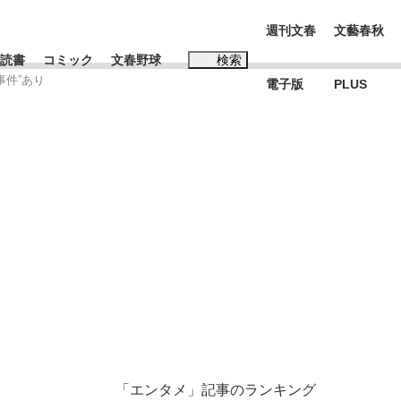
週刊文春
文藝春秋
読書
コミック
文春野球
検索
事件”あり
電子版
PLUS
インタビュー
読書
#松田聖子
本田圭佑が初めて明かした日本代表監督に...
、私のいま
「エンタメ」記事のランキング