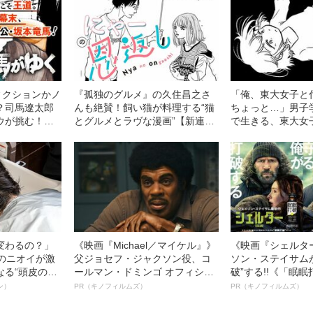
ィクションかノ
『孤独のグルメ』の久住昌之さ
「俺、東大女子と
？司馬遼太郎
んも絶賛！飼い猫が料理する“猫
ちょっと…」男子
ウが挑む！
とグルメとラヴな漫画”【新連
で生きる、東大女
載】
事情
変わるの？」
《映画『Michael／マイケル』》
《映画『シェルタ
ーのニオイが激
父ジョセフ・ジャクソン役、コ
ソン・ステイサム
なる“頭皮のニ
ールマン・ドミンゴ オフィシャ
破”する!!《「眠
”を解消す
ルインタビュー“観客を魅了した
ボ》
ン）
PR（キノフィルムズ）
PR（キノフィルムズ）
スペシャリス
名優、複雑な父親像への想いを
徹底ケアとは
語る”《日本興収70億円突破》