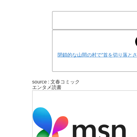
閉鎖的な山間の村で“首を切り落と
source : 文春コミック
エンタメ
読書