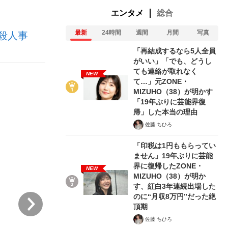
エンタメ
総合
最新
24時間
週間
月間
写真
殺人事
「再結成するなら5人全員
がいい」「でも、どうし
ても連絡が取れなく
NEW
て…」元ZONE・
った」侍ジャパン選手が証言した“NPB聞...
を、目撃せよ。
MIZUHO（38）が明かす
「19年ぶりに芸能界復
帰」した本当の理由
佐藤 ちひろ
「印税は1円ももらってい
ません」19年ぶりに芸能
界に復帰したZONE・
NEW
MIZUHO（38）が明か
す、紅白3年連続出場した
のに“月収8万円”だった絶
次
頂期
佐藤 ちひろ