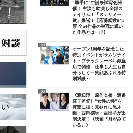
“勝手に”生誕祭試写会開
催！ 主演も助演も全部ス
テイサム！「ステサミー
賞」爆誕！【応募総数941
票 全54作品の栄冠に輝い
た作品とはー!?】
PR
オープン1周年を記念した
特別イベントがサムソナイ
ト・ブラックレーベル銀座
店で開催 仕事も人生も自
分らしく～笑顔あふれる特
別対談～
PR
《渡辺淳一原作＆娘・渡邉
直子監督》“女性の性”を
真摯に描く意欲作に黒木
瞳・西岡德馬・吉田羊が出
演決定！《映画『月がみて
いる』》