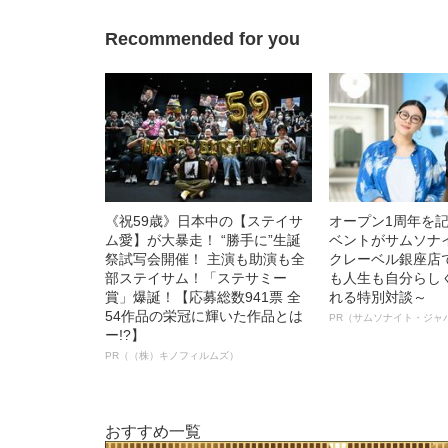
Recommended for you
《祝59歳》日本中の【ステイサ
オープン1周年を
ム愛】が大暴走！ “勝手に”生誕
ベントがサムソナ
祭試写会開催！ 主演も助演も全
クレーベル銀座店
部ステイサム！「ステサミー
も人生も自分らし
賞」爆誕！【応募総数941票 全
れる特別対談～
54作品の栄冠に輝いた作品とは
PR（サムソナイト・ジャ
ー!?】
PR（（株）キノフィルムズ）
おすすめ一覧