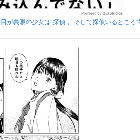
Powered by 
GliaStudios
目が義眼の少女は“探偵”。そして探偵いるところ“
Mute
”の真実 選手が明かす...
「敗因分析は一切聞かれなか
キングの誕生
もっと見る
の国から』倉本聰氏（91...