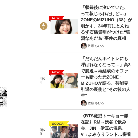
「収録後に泣いていた、
って報じられたけど…」
NEW
ZONEのMIZUHO（38）が
明かす、24年前にとんね
るず石橋貴明がつけた“強
烈なあだ名”事件の真相
2/17
佐藤 ちひろ
「だんだんボイトレにも
呼ばれなくなって…」高3
で脱退→再結成のオファ
NEW
ーも断った元ZONE・
4位
4
MIZUHOが語る、芸能界
引退の裏側と“その後の人
生”
佐藤 ちひろ
《BTS厳戒トーキョー滞
在記》RM→渋谷で飲み
SCOOP!
会、JIN→伊豆の温泉、
5位
5
V→よみうりランド…密着