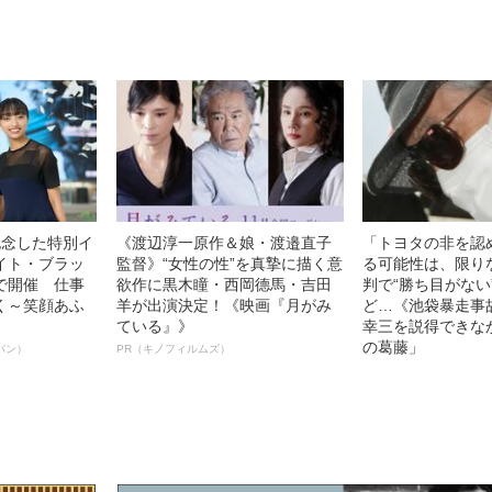
記念した特別イ
《渡辺淳一原作＆娘・渡邉直子
「トヨタの非を認
イト・ブラッ
監督》“女性の性”を真摯に描く意
る可能性は、限り
で開催 仕事
欲作に黒木瞳・西岡德馬・吉田
判で“勝ち目がない
く～笑顔あふ
羊が出演決定！《映画『月がみ
ど…《池袋暴走事
ている』》
幸三を説得できな
の葛藤」
パン）
PR（キノフィルムズ）