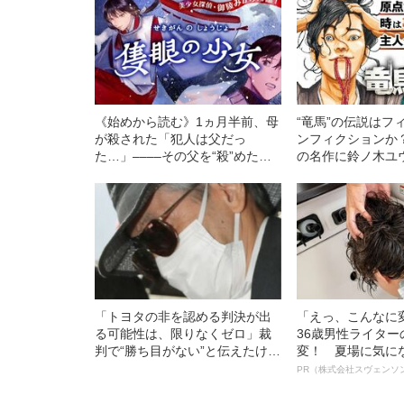
《始めから読む》1ヵ月半前、母
“竜馬”の伝説はフ
が殺された「犯人は父だっ
ンフィクションか
た…」––––その父を“殺”めた僕
の名作に鈴ノ木ユ
は全てを捨てこの村にきた
【連載1話目】
「トヨタの非を認める判決が出
「えっ、こんなに
る可能性は、限りなくゼロ」裁
36歳男性ライタ
判で“勝ち目がない”と伝えたけれ
変！ 夏場に気に
ど…《池袋暴走事故》父・飯塚
オイ”や“ベタつき
PR（株式会社スヴェンソ
幸三を説得できなかった「長男
る、“ウィッグの
の葛藤」
ト”が生み出した