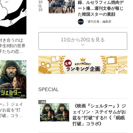
10
録、ルセラフィム焼肉デ
位
ート撮…週刊文春が報じ
10
た韓国スターの素顔
「週刊文春」編集部
11位から20位を見る
付き合うのは
学生8割の世界
子たちの恋愛
SPECIAL
PR
ー』》ジェイ
《映画『シェルター』》ジ
がお盆を“打
ェイソン・ステイサムがお
眠打破」コラ
盆を“打破”する!!《「眠眠
打破」コラボ》