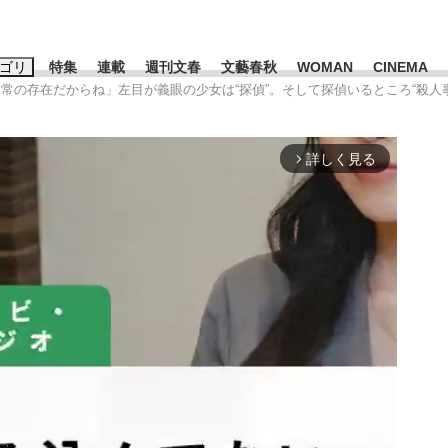
ゴリ
特集
連載
週刊文春
文藝春秋
WOMAN
CINEMA
日常の存在だからね」左目が義眼の少女は“探偵”。そして探偵いるところ“殺人
キーワード入力
ス
エンタメ
ライフ
ビジネス
詳しく見る
arrow_forward_ios
ーワードタグ一覧
山凌輝
#高市早苗
#後藤真希
#森岡毅
#城彰二
#内田有紀
#亀和田武
み会、JIN→伊豆の...
「90%は失敗する。でも…」
私のあのとき