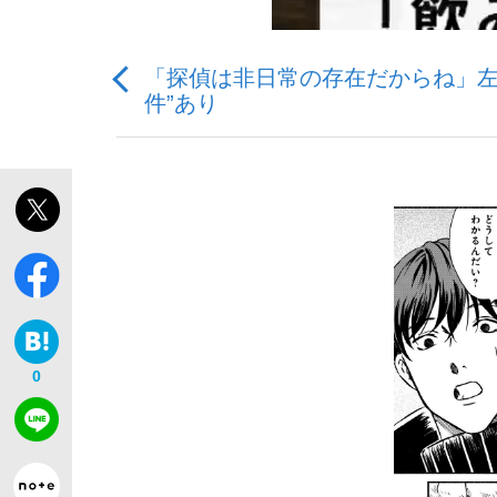
「探偵は非日常の存在だからね」左
観る将棋、読む将棋
件”あり
「最悪の空気のまま解散」WBC日本代表“敗戦
いまさら聞けない資産運用のすべて
0
「クマが悪者扱いされているのが悲しい」『北