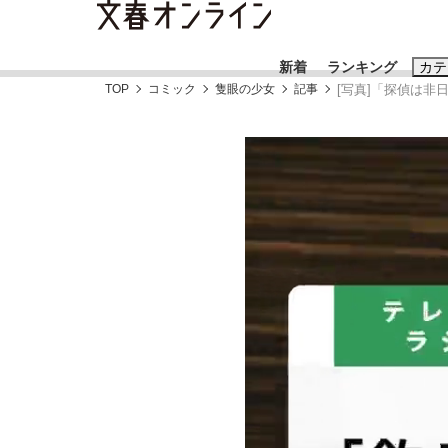
新着
ランキング
カテ
TOP
コミック
隻眼の少女
記事
[写真]「探偵は非
スクープ
ニュー
おすすめのキ
#藤田晋
#三
#玉木雄一郎
《BTS厳戒トーキョー滞在記》RM→渋谷で飲
終戦から81年