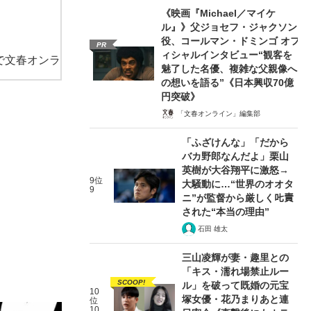
《映画『Michael／マイケ
ル』》父ジョセフ・ジャクソン
役、コールマン・ドミンゴ オフ
PR
ィシャルインタビュー“観客を
で文春オンラ
魅了した名優、複雑な父親像へ
の想いを語る”《日本興収70億
円突破》
「文春オンライン」編集部
「ふざけんな」「だから
バカ野郎なんだよ」栗山
英樹が大谷翔平に激怒→
9位
大騒動に…“世界のオオタ
9
ニ”が監督から厳しく𠮟責
された“本当の理由”
石田 雄太
三山凌輝が妻・趣里との
「キス・濡れ場禁止ルー
SCOOP!
ル」を破って既婚の元宝
10
塚女優・花乃まりあと連
位
10