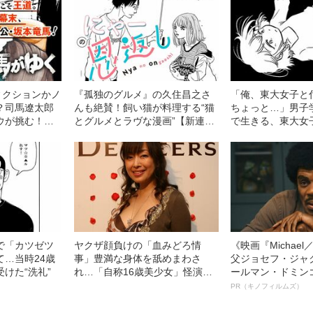
ィクションかノ
『孤独のグルメ』の久住昌之さ
「俺、東大女子と
？司馬遼太郎
んも絶賛！飼い猫が料理する“猫
ちょっと…」男子
ウが挑む！
とグルメとラヴな漫画”【新連
で生きる、東大女
載】
事情
で「カツゼツ
ヤクザ顔負けの「血みどろ情
《映画『Michae
て…当時24歳
事」豊満な身体を舐めまわさ
父ジョセフ・ジャ
けた“洗礼”
れ…「自称16歳美少女」怪演
ールマン・ドミン
中、かたせ梨乃（69）の美しす
ルインタビュー“
PR（キノフィルムズ）
ぎる“熟れ方”
名優、複雑な父親
語る”《日本興収7