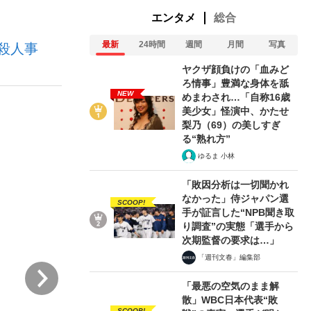
エンタメ
総合
最新
24時間
週間
月間
写真
殺人事
ない資産運用のすべて
ヤクザ顔負けの「血みど
ろ情事」豊満な身体を舐
NEW
めまわされ…「自称16歳
美少女」怪演中、かたせ
が悲しい」『北の国から』倉本聰氏（91...
梨乃（69）の美しすぎ
る“熟れ方”
ゆるま 小林
「敗因分析は一切聞かれ
なかった」侍ジャパン選
SCOOP!
手が証言した“NPB聞き取
り調査”の実態「選手から
次期監督の要求は…」
「週刊文春」編集部
次
「最悪の空気のまま解
散」WBC日本代表“敗
SCOOP!