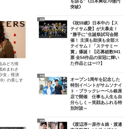
を語る”《日本興収70億円
突破》
PR
《祝59歳》日本中の【ス
テイサム愛】が大暴走！
“勝手に”生誕祭試写会開
催！ 主演も助演も全部ス
テイサム！「ステサミー
賞」爆誕！【応募総数941
票 全54作品の栄冠に輝い
た作品とはー!?】
血みどろ情
舐めまわさ
美少女」怪演
PR
オープン1周年を記念した
69）の美しす
特別イベントがサムソナイ
ト・ブラックレーベル銀座
店で開催 仕事も人生も自
分らしく～笑顔あふれる特
別対談～
PR
《渡辺淳一原作＆娘・渡邉