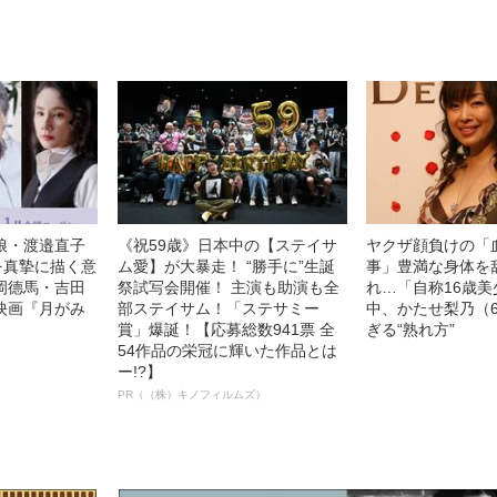
娘・渡邉直子
《祝59歳》日本中の【ステイサ
ヤクザ顔負けの「
を真摯に描く意
ム愛】が大暴走！ “勝手に”生誕
事」豊満な身体を
岡德馬・吉田
祭試写会開催！ 主演も助演も全
れ…「自称16歳
映画『月がみ
部ステイサム！「ステサミー
中、かたせ梨乃（
賞」爆誕！【応募総数941票 全
ぎる“熟れ方”
54作品の栄冠に輝いた作品とは
ー!?】
PR（（株）キノフィルムズ）