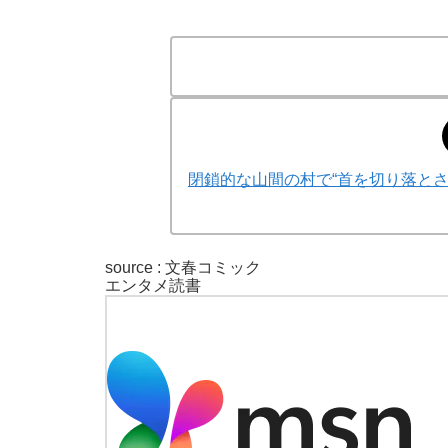
閉鎖的な山間の村で“首を切り落と
source : 文春コミック
エンタメ
読書