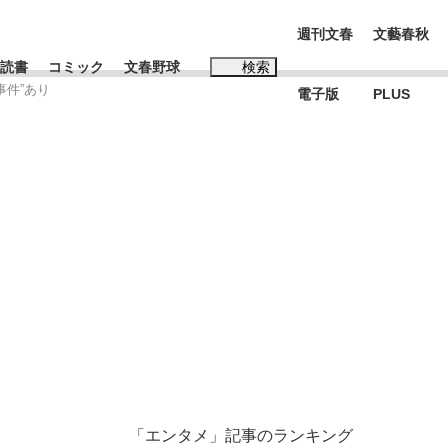
週刊文春
文藝春秋
読書
コミック
文春野球
検索
事件”あり
電子版
PLUS
インタビュー
読書
#松田聖子
む将棋
BC日本代表“敗戦”の真実 選手が明かす...
「エンタメ」記事のランキング