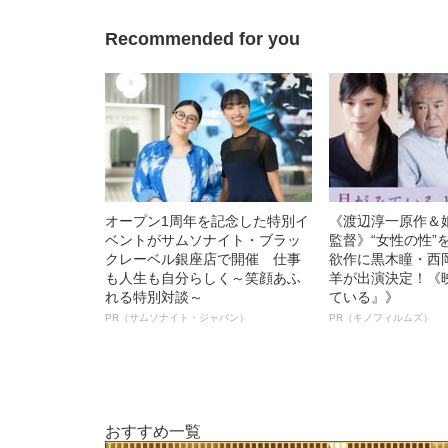
Recommended for you
オープン1周年を記念した特別イ
《渡辺淳一原作＆
ベントがサムソナイト・ブラッ
監督》“女性の性”
クレーベル銀座店で開催 仕事
欲作に黒木瞳・西
も人生も自分らしく～笑顔あふ
羊が出演決定！《
れる特別対談～
ている』》
PR（サムソナイト・ジャパン）
PR（キノフィルムズ）
おすすめ一覧