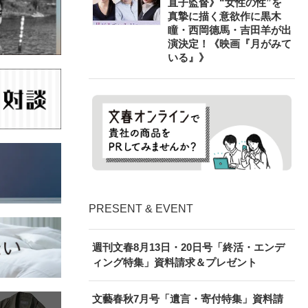
直子監督》“女性の性”を
真摯に描く意欲作に黒木
瞳・西岡德馬・吉田羊が出
演決定！《映画『月がみて
いる』》
PRESENT & EVENT
週刊文春8月13日・20日号「終活・エンデ
ィング特集」資料請求＆プレゼント
文藝春秋7月号「遺言・寄付特集」資料請