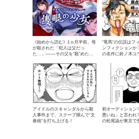
《始めから読む》1ヵ月半前、母
“竜馬”の伝説はフ
が殺された「犯人は父だっ
ンフィクションか
た…」––––その父を“殺”めた僕
の名作に鈴ノ木ユ
は全てを捨てこの村にきた
【連載1話目】
アイドルのスキャンダルから殺
初オーディション
人事件まで、スクープ掴んで“文
悪いね」と言われ
春砲”を打ち上げる！
の松尾諭が東京で受