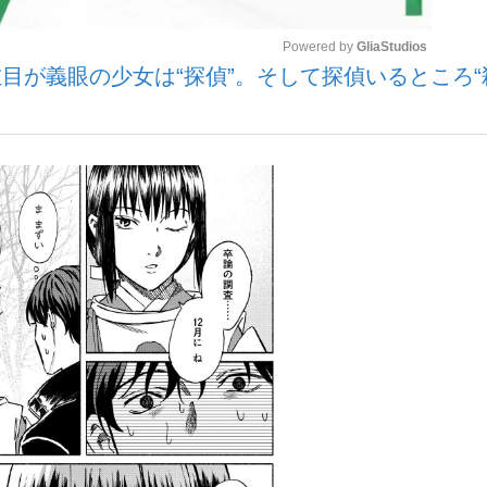
Powered by 
GliaStudios
目が義眼の少女は“探偵”。そして探偵いるところ“
いまさら聞け
Mute
手が証言した“NPB聞...
「クマが悪者扱いされているの
もっと見る
カー日本代表・森保一監督...