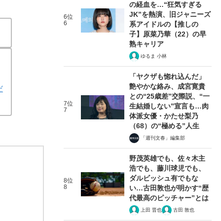
の経血を…“狂気すぎる
JK”を熱演、旧ジャニーズ
6位
6
系アイドルの【推しの
子】原菜乃華（22）の早
熟キャリア
ゆるま 小林
「ヤクザも惚れ込んだ」
艶やかな絡み、成宮寛貴
だ
との“25歳差”交際説、“一
7位
生結婚しない”宣言も…肉
7
体派女優・かたせ梨乃
（68）の“極める”人生
「週刊文春」編集部
野茂英雄でも、佐々木主
浩でも、藤川球児でも、
ダルビッシュ有でもな
8位
8
い…古田敦也が明かす“歴
代最高のピッチャー”とは
上田 晋也
古田 敦也