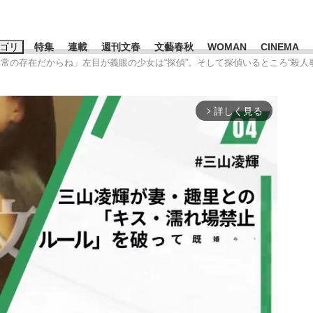
ゴリ
特集
連載
週刊文春
文藝春秋
WOMAN
CINEMA
日常の存在だからね」左目が義眼の少女は“探偵”。そして探偵いるところ“殺人
キーワード入力
ス
エンタメ
ライフ
ビジネス
詳しく見る
arrow_forward_ios
ーワードタグ一覧
山凌輝
#高市早苗
#後藤真希
#森岡毅
#城彰二
#内田有紀
観る将棋、読
#亀和田武
て明かした日本代表監督に...
「最悪の空気のまま解散」W