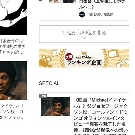
日密会《直撃後にもホテ
ルへ…》
「週刊文春」編集部
11位から20位を見る
付き合うのは
学生8割の世界
子たちの恋愛
SPECIAL
PR
《映画『Michael／マイケ
l／マイケル』》
ル』》父ジョセフ・ジャク
クソン役、コ
ソン役、コールマン・ドミ
ゴ オフィシャ
ンゴ オフィシャルインタ
観客を魅了した
ビュー“観客を魅了した名
像への想いを
優、複雑な父親像への想い
0億円突破》