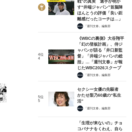
戦”の真実 選手が明か
す“井端ジャパン”首脳陣
ほんとうの評価「良い距
離感だったコーチは…」
「週刊文春」編集部
《WBCの裏側》大谷翔平
4/17
「幻の登板計画」、侍ジ
ャパンが語る「井口新監
4位
督」「井端ジャパンの総
4
括」…「週刊文春」が報
じたWBC2026スクープ
「週刊文春」編集部
セクシー女優の先駆者
かたせ梨乃60歳の“私生
5位
5
活”
「週刊文春」編集部
「生理が来ないの」チョ
コバナナをくわえ、自ら