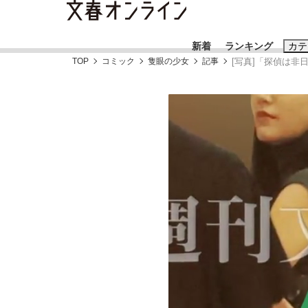
新着
ランキング
カテ
TOP
コミック
隻眼の少女
記事
[写真]「探偵は非
スクープ
ニュー
おすすめのキ
#藤田晋
#三
#玉木雄一郎
「90%は失敗する。でも…」本田圭佑が初め
終戦から81年