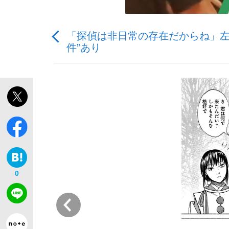
「探偵は非日常の存在だからね」左
件”あり
「敗因分析は一切聞かれなかった」侍ジャパン選
キングの誕生を、目撃せよ。
the Style
0
前
「目標達成できなかったからと言って…」サッ