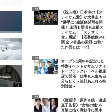
PR
《祝59歳》日本中の【ス
テイサム愛】が大暴走！
“勝手に”生誕祭試写会開
催！ 主演も助演も全部ス
テイサム！「ステサミー
賞」爆誕！【応募総数941
票 全54作品の栄冠に輝い
た作品とはー!?】
PR
オープン1周年を記念した
特別イベントがサムソナイ
ト・ブラックレーベル銀座
店で開催 仕事も人生も自
分らしく～笑顔あふれる特
別対談～
PR
《渡辺淳一原作＆娘・渡邉
直子監督》“女性の性”を
真摯に描く意欲作に黒木