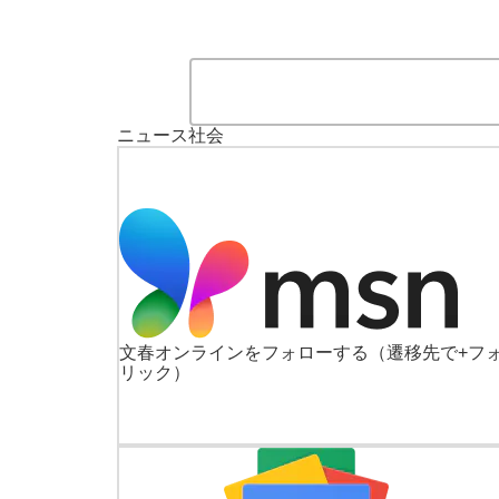
ニュース
社会
文春オンラインをフォローする
（遷移先で+フ
リック）