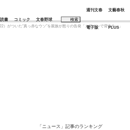
週刊文春
文藝春秋
読書
コミック
文春野球
検索
（22）がついた“真っ赤なウソ”を親族が怒りの告発「エアガンで背中を…」
電子版
PLUS
インタビュー
読書
#松田聖子
む将棋
BC日本代表“敗戦”の真実 選手が明かす...
「ニュース」記事のランキング