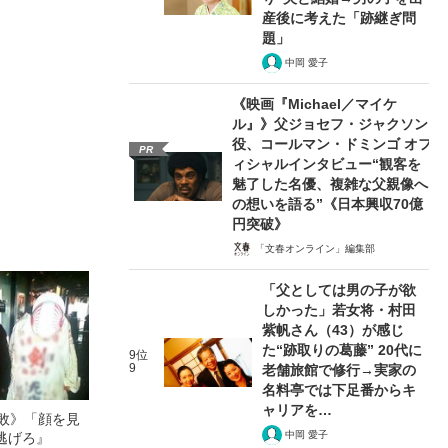
産後に考えた「跡継ぎ問
題」
中岡 愛子
《映画『Michael／マイケ
ル』》父ジョセフ・ジャクソン
役、コールマン・ドミンゴ オフ
PR
ィシャルインタビュー“観客を
魅了した名優、複雑な父親像へ
の想いを語る”《日本興収70億
円突破》
「文春オンライン」編集部
「父としては男の子が欲
しかった」若女将・村田
紫帆さん（43）が感じ
た“跡取りの葛藤” 20代に
9位
9
老舗旅館で修行→実家の
名料亭では下足番からキ
ャリアを…
無敗》「顔を見
中岡 愛子
逃げろ』