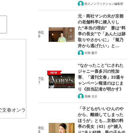
鉄人ノンフィクション編集部
元・商社マンの夫が京都
の老舗料亭に婿入りし
た“本当の理由” 妻は“料
6位
亭の長女”で「あんたは跡
6
取りやさかいに」「菊乃
井から逃げたい」と…
中岡 愛子
“なかったこと”にされた
ジャニー喜多川の性加
NEW
害、「週刊文春」33週キ
7位
7
ャンペーン報道のはじま
り《担当記者が明かす》
髙橋 大介
「子どもがいいひんのや
で文春オンラ
から、離婚してしまった
ほうが」とも…京都の料
亭の長女（43）が“婿入
8位
8
り”夫と結婚→男の子を出