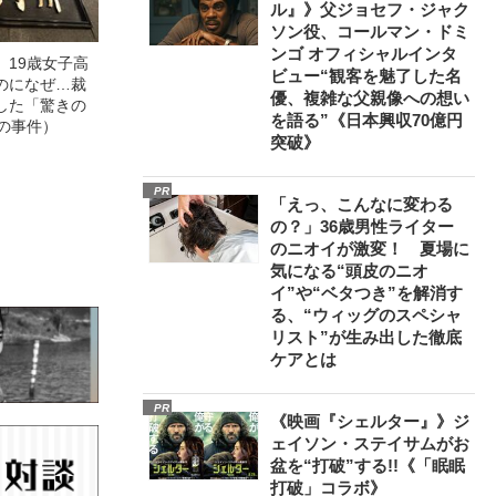
ル』》父ジョセフ・ジャク
ソン役、コールマン・ドミ
ンゴ オフィシャルインタ
」19歳女子高
ビュー“観客を魅了した名
のになぜ…裁
優、複雑な父親像への想い
した「驚きの
を語る”《日本興収70億円
の事件）
突破》
PR
「えっ、こんなに変わる
の？」36歳男性ライター
のニオイが激変！ 夏場に
気になる“頭皮のニオ
イ”や“ベタつき”を解消す
る、“ウィッグのスペシャ
リスト”が生み出した徹底
ケアとは
PR
《映画『シェルター』》ジ
ェイソン・ステイサムがお
盆を“打破”する!!《「眠眠
打破」コラボ》