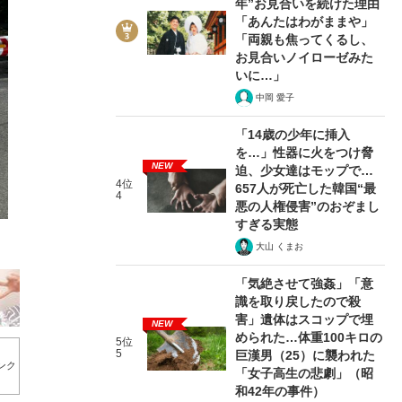
年”お見合いを続けた理由
「あんたはわがままや」
「両親も焦ってくるし、
お見合いノイローゼみた
いに…」
中岡 愛子
2/20
「14歳の少年に挿入
を…」性器に火をつけ脅
NEW
迫、少女達はモップで…
4位
657人が死亡した韓国“最
4
悪の人権侵害”のおぞまし
すぎる実態
大山 くまお
「気絶させて強姦」「意
識を取り戻したので殺
害」遺体はスコップで埋
NEW
められた…体重100キロの
5位
5
巨漢男（25）に襲われた
ンク
「女子高生の悲劇」（昭
和42年の事件）