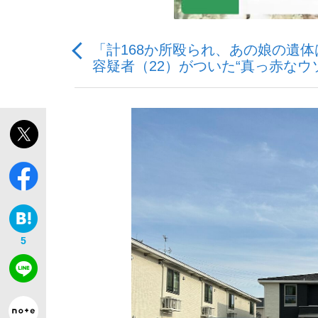
「計168か所殴られ、あの娘の遺体
容疑者（22）がついた“真っ赤な
「敗因分析は一切聞かれなかった」侍ジャパン選
キングの誕生を、目撃せよ。
the Style
5
「目標達成できなかったからと言って…」サッ