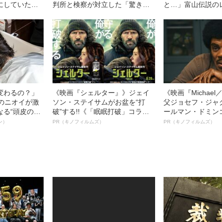
にしていた卑
判所と検察が対立した「驚きの
と…」富山伝説の
阪・少女強制
判決」（昭和42年の事件）
代総長（36）が
ー制圧と朝までの
変わるの？」
《映画『シェルター』》ジェイ
《映画『Michae
ーのニオイが激
ソン・ステイサムがお盆を“打
父ジョセフ・ジャ
なる“頭皮のニ
破”する!!《「眠眠打破」コラ
ールマン・ドミン
”を解消す
ボ》
ルインタビュー“
ン）
PR（キノフィルムズ）
PR（キノフィルムズ）
スペシャリス
名優、複雑な父親
徹底ケアとは
語る”《日本興収7