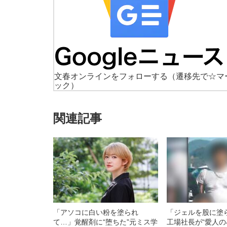
文春オンラインをフォローする
（遷移先で☆マ
ック）
関連記事
「アソコに白い粉を塗られ
「ジェルを股に塗
て…」覚醒剤に“堕ちた”元ミス学
工場社長が“愛人の