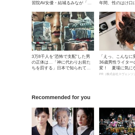
習院AV女優・結城るみなが「逮
年間、性のはけ口
捕されてやっと自分らしくなれ
劣犯行の真相《大
た」と語るワケ《お嬢様時代の
性交》
煩悶》
3万8千人を“恐怖で支配”した男
「えっ、こんなに
の正体は…「神に代わりお前た
36歳男性ライタ
ちを罰する」日本で知られてい
変！ 夏場に気に
ない“韓国版アウシュビッツ”の不
オイ”や“ベタつき
PR（株式会社スヴェンソ
条理な結末
る、“ウィッグの
ト”が生み出した
Recommended for you