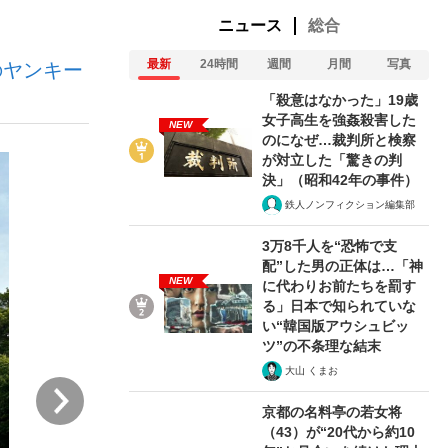
ニュース
総合
最新
24時間
週間
月間
写真
のヤンキー
ない資産運用のすべて
「殺意はなかった」19歳
女子高生を強姦殺害した
NEW
のになぜ…裁判所と検察
が対立した「驚きの判
が悲しい」『北の国から』倉本聰氏（91...
決」（昭和42年の事件）
鉄人ノンフィクション編集部
3万8千人を“恐怖で支
配”した男の正体は…「神
NEW
に代わりお前たちを罰す
る」日本で知られていな
い“韓国版アウシュビッ
ツ”の不条理な結末
大山 くまお
次
京都の名料亭の若女将
（43）が“20代から約10