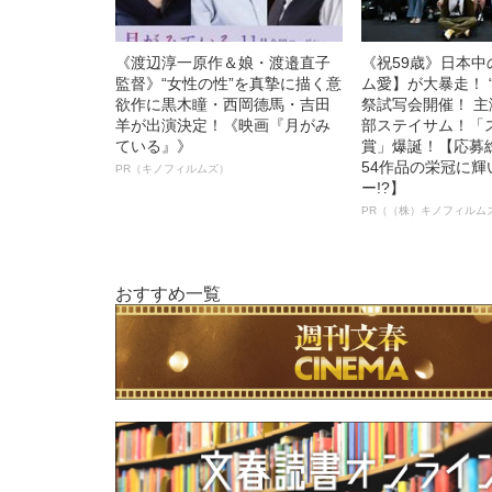
《渡辺淳一原作＆娘・渡邉直子
《祝59歳》日本
監督》“女性の性”を真摯に描く意
ム愛】が大暴走！ 
欲作に黒木瞳・西岡德馬・吉田
祭試写会開催！ 
羊が出演決定！《映画『月がみ
部ステイサム！「
ている』》
賞」爆誕！【応募総
54作品の栄冠に
PR（キノフィルムズ）
ー!?】
PR（（株）キノフィルム
おすすめ一覧