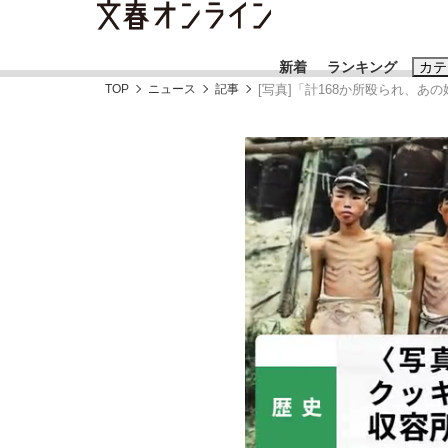
新着
ランキング
カテ
TOP
ニュース
記事
[写真]「計168か所殴られ、
スクープ
ニュー
おすすめのキ
#藤田晋
#三
#玉木雄一郎
「90%は失敗する。でも…」本田圭佑が初め
終戦から81年