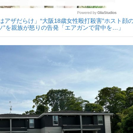
Powered by 
GliaStudios
はアザだらけ」“大阪18歳女性殴打殺害”ホスト顔
いまさら聞け
ウソ”を親族が怒りの告発「エアガンで背中を…」
Mute
手が証言した“NPB聞...
「クマが悪者扱いされているの
もっと見る
カー日本代表・森保一監督...