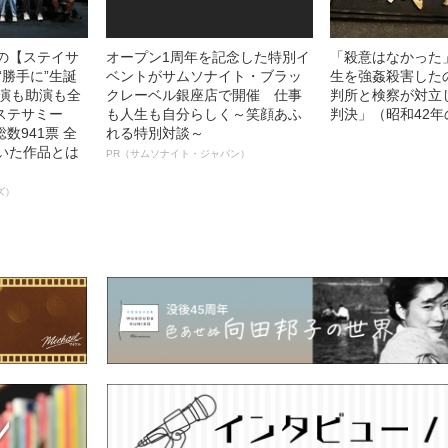
中の【ステイサ
オープン1周年を記念した特別イ
「殺意はなかった
“勝手に”生誕
ベントがサムソナイト・ブラッ
生を強姦殺害した
主演も助演も全
クレーベル銀座店で開催 仕事
判所と検察が対立
ステサミー
も人生も自分らしく～笑顔あふ
判決」（昭和42年
数941票 全
れる特別対談～
輝いた作品とは
PR（サムソナイト・ジャパン）
ズ）