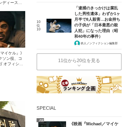
レディース初
語る、ギャルサ
「逮捕のきっかけは腐乱
バイク暴走
した男性遺体」わずか1ヶ
月半で8人殺害…お金持ち
10
の子供が「日本最悪の殺
位
10
人犯」になった理由（昭
和40年の事件）
鉄人ノンフィクション編集部
l／マイケル』》
クソン役、コ
11位から20位を見る
ゴ オフィシャ
観客を魅了した
像への想いを
0億円突破》
SPECIAL
PR
《映画『Michael／マイケ