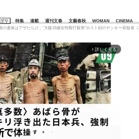
ゴリ
特集
連載
週刊文春
文藝春秋
WOMAN
CINEMA
あの娘の遺体はアザだらけ」“大阪18歳女性殴打殺害”ホスト顔のヤンキー容疑者
キーワード入力
ス
エンタメ
ライフ
ビジネス
詳しく見る
arrow_forward_ios
ーワードタグ一覧
山凌輝
#高市早苗
#後藤真希
#森岡毅
#城彰二
#内田有紀
観る将棋、読
#亀和田武
て明かした日本代表監督に...
「最悪の空気のまま解散」W