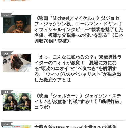
PR
《映画『Michael／マイケル』》父ジョセ
フ・ジャクソン役、コールマン・ドミンゴ
オフィシャルインタビュー“観客を魅了した
名優、複雑な父親像への想いを語る”《日本
興収70億円突破》
PR
「えっ、こんなに変わるの？」36歳男性ラ
イターのニオイが激変！ 夏場に気にな
る“頭皮のニオイ”や“ベタつき”を解消す
る、“ウィッグのスペシャリスト”が生み出
した徹底ケアとは
PR
《映画『シェルター』》ジェイソン・ステ
イサムがお盆を“打破”する!!《「眠眠打破」
コラボ》
PR
文藝春秋SDGsエッセイ大賞2026大募集