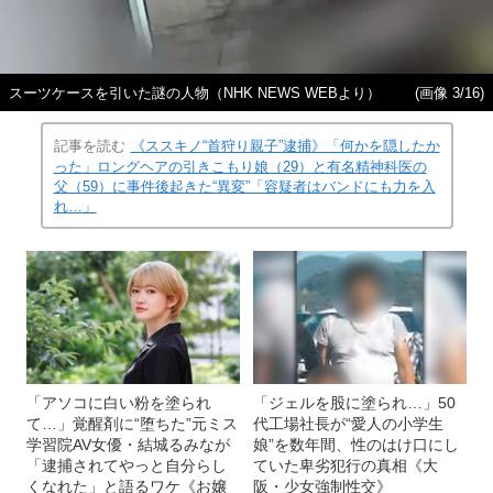
スーツケースを引いた謎の人物（NHK NEWS WEBより）
(画像 3/16)
記事を読む
《ススキノ“首狩り親子”逮捕》「何かを隠したか
った」ロングヘアの引きこもり娘（29）と有名精神科医の
父（59）に事件後起きた“異変”「容疑者はバンドにも力を入
れ…」
「アソコに白い粉を塗られ
「ジェルを股に塗られ…」50
て…」覚醒剤に“堕ちた”元ミス
代工場社長が“愛人の小学生
学習院AV女優・結城るみなが
娘”を数年間、性のはけ口にし
「逮捕されてやっと自分らし
ていた卑劣犯行の真相《大
くなれた」と語るワケ《お嬢
阪・少女強制性交》