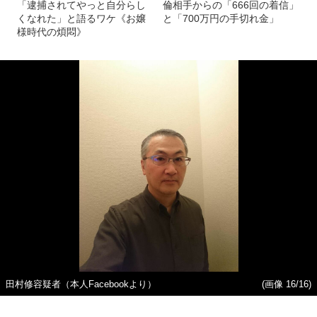
「逮捕されてやっと自分らし
倫相手からの「666回の着信」
くなれた」と語るワケ《お嬢
と「700万円の手切れ金」
様時代の煩悶》
田村修容疑者（本人Facebookより）
(画像 16/16)