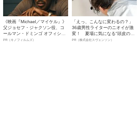
《映画『Michael／マイケル』》
「えっ、こんなに変わるの？」
父ジョセフ・ジャクソン役、コ
36歳男性ライターのニオイが激
ールマン・ドミンゴ オフィシャ
変！ 夏場に気になる“頭皮のニ
ルインタビュー“観客を魅了した
オイ”や“ベタつき”を解消す
PR（キノフィルムズ）
PR（株式会社スヴェンソン）
名優、複雑な父親像への想いを
る、“ウィッグのスペシャリス
語る”《日本興収70億円突破》
ト”が生み出した徹底ケアとは