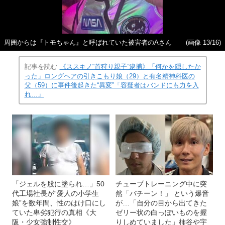
周囲からは『トモちゃん』と呼ばれていた被害者のAさん
(画像 13/16)
記事を読む
《ススキノ“首狩り親子”逮捕》「何かを隠したか
った」ロングヘアの引きこもり娘（29）と有名精神科医の
父（59）に事件後起きた“異変”「容疑者はバンドにも力を入
れ…」
「ジェルを股に塗られ…」50
チューブトレーニング中に突
代工場社長が“愛人の小学生
然「バチーン！」 という爆音
娘”を数年間、性のはけ口にし
が…「自分の目から出てきた
ていた卑劣犯行の真相《大
ゼリー状の白っぽいものを握
阪・少女強制性交》
りしめていました」柿谷や宇