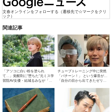
文春オンラインをフォローする
（遷移先で☆マークをクリ
ック）
関連記事
「アソコに白い粉を塗られ
チューブトレーニング中に突然
て…」覚醒剤に“堕ちた”元ミス学
「バチーン！」 という爆音が…
習院AV女優・結城るみなが「逮
「自分の目から出てきたゼリー
捕されてやっと自分らしくなれ
状の白っぽいものを握りしめて
た」と語るワケ《お嬢様時代の
いました」柿谷や宇佐美ともプ
煩悶》
レーした“サッカー選手”が視覚障
害を負った“恐怖の瞬間”を明かす