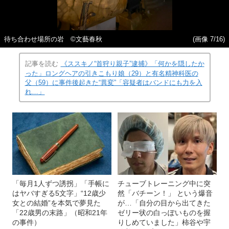
待ち合わせ場所の岩 ©文藝春秋
(画像 7/16)
記事を読む
《ススキノ“首狩り親子”逮捕》「何かを隠したか
った」ロングヘアの引きこもり娘（29）と有名精神科医の
父（59）に事件後起きた“異変”「容疑者はバンドにも力を入
れ…」
「毎月1人ずつ誘拐」「手帳に
チューブトレーニング中に突
はヤバすぎる5文字」“12歳少
然「バチーン！」 という爆音
女との結婚”を本気で夢見た
が…「自分の目から出てきた
「22歳男の末路」（昭和21年
ゼリー状の白っぽいものを握
の事件）
りしめていました」柿谷や宇