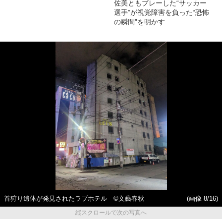
佐美ともプレーした“サッカー
選手”が視覚障害を負った“恐怖
の瞬間”を明かす
首狩り遺体が発見されたラブホテル ©文藝春秋
(画像 8/16)
縦スクロールで次の写真へ