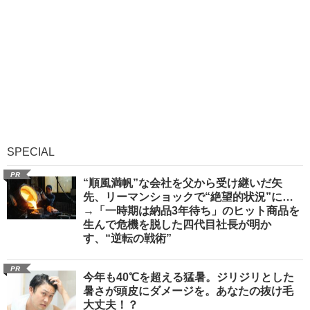
SPECIAL
PR
“順風満帆”な会社を父から受け継いだ矢
先、リーマンショックで“絶望的状況”に…
→「一時期は納品3年待ち」のヒット商品を
生んで危機を脱した四代目社長が明か
す、“逆転の戦術”
PR
今年も40℃を超える猛暑。ジリジリとした
暑さが頭皮にダメージを。あなたの抜け毛
大丈夫！？