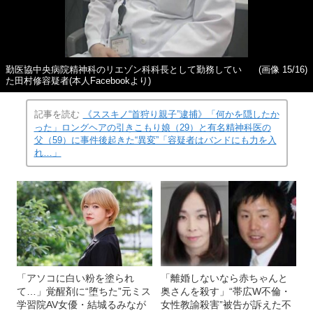
勤医協中央病院精神科のリエゾン科科長として勤務してい
(画像 15/16)
た田村修容疑者(本人Facebookより)
記事を読む
《ススキノ“首狩り親子”逮捕》「何かを隠したか
った」ロングヘアの引きこもり娘（29）と有名精神科医の
父（59）に事件後起きた“異変”「容疑者はバンドにも力を入
れ…」
「アソコに白い粉を塗られ
「離婚しないなら赤ちゃんと
て…」覚醒剤に“堕ちた”元ミス
奥さんを殺す」“帯広W不倫・
学習院AV女優・結城るみなが
女性教諭殺害”被告が訴えた不