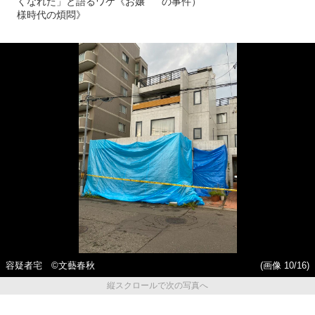
くなれた」と語るワケ《お嬢
の事件）
様時代の煩悶》
容疑者宅 ©文藝春秋
(画像 10/16)
縦スクロールで次の写真へ