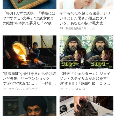
「毎月1人ずつ誘拐」「手帳には
今年も40℃を超える猛暑。ジリ
ヤバすぎる5文字」“12歳少女と
ジリとした暑さが頭皮にダメー
の結婚”を本気で夢見た「22歳男
ジを。あなたの抜け毛大丈
の末路」（昭和21年の事件）
夫！？
PR（銀座総合美容クリニック）
“順風満帆”な会社を父から受け継
《映画『シェルター』》ジェイ
いだ矢先、リーマンショック
ソン・ステイサムがお盆を“打
で“絶望的状況”に…→「一時期は
破”する!!《「眠眠打破」コラ
納品3年待ち」のヒット商品を生
ボ》
PR（オープンハウスグループ）
PR（キノフィルムズ）
んで危機を脱した四代目社長が
明かす、“逆転の戦術”