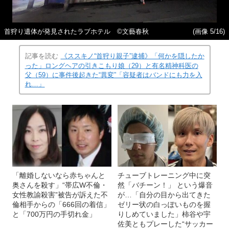
首狩り遺体が発見されたラブホテル ©文藝春秋
(画像 5/16)
記事を読む
《ススキノ“首狩り親子”逮捕》「何かを隠したか
った」ロングヘアの引きこもり娘（29）と有名精神科医の
父（59）に事件後起きた“異変”「容疑者はバンドにも力を入
れ…」
「離婚しないなら赤ちゃんと
チューブトレーニング中に突
奥さんを殺す」“帯広W不倫・
然「バチーン！」 という爆音
女性教諭殺害”被告が訴えた不
が…「自分の目から出てきた
倫相手からの「666回の着信」
ゼリー状の白っぽいものを握
と「700万円の手切れ金」
りしめていました」柿谷や宇
佐美ともプレーした“サッカー