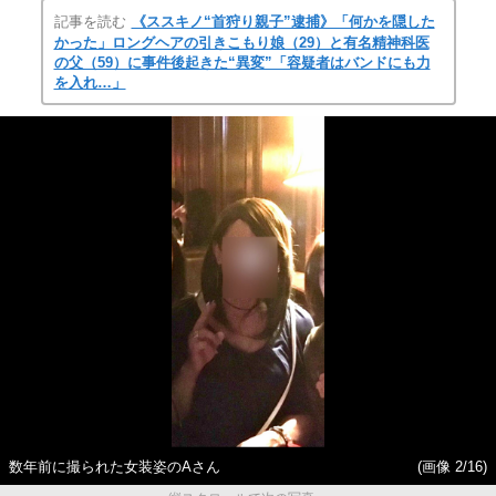
記事を読む
《ススキノ“首狩り親子”逮捕》「何かを隠した
かった」ロングヘアの引きこもり娘（29）と有名精神科医
の父（59）に事件後起きた“異変”「容疑者はバンドにも力
を入れ…」
数年前に撮られた女装姿のAさん
(画像 2/16)