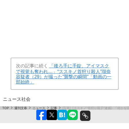
次の記事に続く
「後ろ手に手錠、アイマスク
で視覚も奪われ…」“ススキノ首狩り殺人”瑠奈
容疑者（29）が撮った‟襲撃の瞬間”「動画の一
部始終」
ニュース
社会
TOP
週刊文春
ニュース
記事
[写真]《ススキノ“首狩り親子”逮捕》「何か