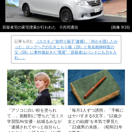
容疑者宅の家宅捜索が行われた ©共同通信
(画像 9/16)
記事を読む
《ススキノ“首狩り親子”逮捕》「何かを隠したか
った」ロングヘアの引きこもり娘（29）と有名精神科医の
父（59）に事件後起きた“異変”「容疑者はバンドにも力を入
れ…」
「アソコに白い粉を塗られ
「毎月1人ずつ誘拐」「手帳に
て…」覚醒剤に“堕ちた”元ミス
はヤバすぎる5文字」“12歳少
学習院AV女優・結城るみなが
女との結婚”を本気で夢見た
「逮捕されてやっと自分らし
「22歳男の末路」（昭和21年