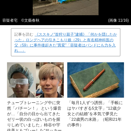
容疑者宅 ©文藝春秋
(画像 11/16)
記事を読む
《ススキノ“首狩り親子”逮捕》「何かを隠したか
った」ロングヘアの引きこもり娘（29）と有名精神科医の
父（59）に事件後起きた“異変”「容疑者はバンドにも力を入
れ…」
チューブトレーニング中に突
「毎月1人ずつ誘拐」「手帳に
然「バチーン！」 という爆音
はヤバすぎる5文字」“12歳少
が…「自分の目から出てきた
女との結婚”を本気で夢見た
ゼリー状の白っぽいものを握
「22歳男の末路」（昭和21年
りしめていました」柿谷や宇
の事件）
佐美ともプレーした“サッカー