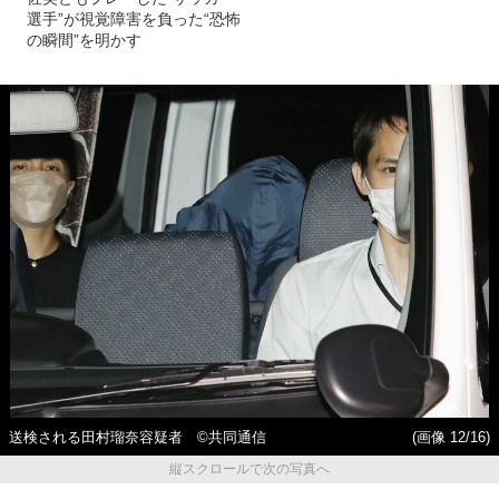
選手”が視覚障害を負った“恐怖
の瞬間”を明かす
送検される田村瑠奈容疑者 ©共同通信
(画像 12/16)
縦スクロールで次の写真へ