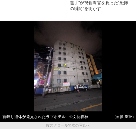
選手”が視覚障害を負った“恐怖
の瞬間”を明かす
首狩り遺体が発見されたラブホテル ©文藝春秋
(画像 6/16)
縦スクロールで次の写真へ