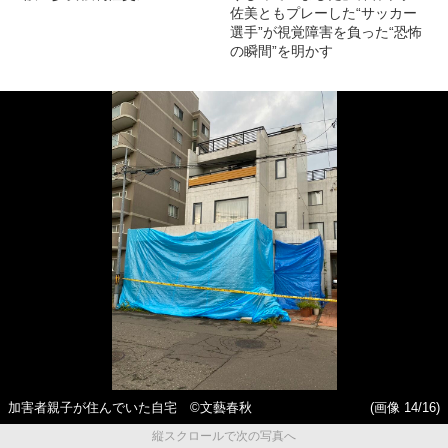
佐美ともプレーした“サッカー
選手”が視覚障害を負った“恐怖
の瞬間”を明かす
加害者親子が住んでいた自宅 ©文藝春秋
(画像 14/16)
縦スクロールで次の写真へ