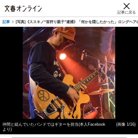
記事に戻る
記事
[写真]《ススキノ“首狩り親子”逮捕》「何かを隠したかった」ロングヘア
仲間と組んでいたバンドではギターを担当(本人Facebook
(画像 1/16)
より)