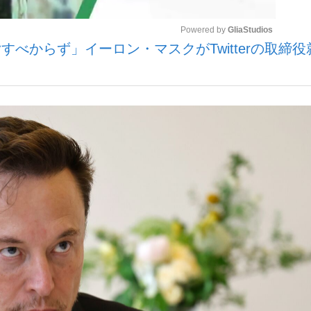
Powered by 
GliaStudios
べからず」イーロン・マスクがTwitterの取締
Mute
手が証言した“NPB聞...
「クマが悪者扱いされているの
キングの誕生
もっと見る
カー日本代表・森保一監督...