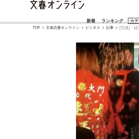
新着
ランキング
カテ
TOP
文春読書オンライン
ビジネス
記事
[写真]「
スクープ
ニュー
おすすめのキ
#藤田晋
#三
#玉木雄一郎
「90%は失敗する。でも…」本田圭佑が初め
終戦から81年