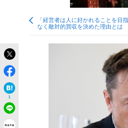
「経営者は人に好かれることを目指す
観る将棋、読む将棋
なく敵対的買収を決めた理由とは
「敗因分析は一切聞かれなかった」侍ジャパン選
いまさら聞けない資産運用のすべて
1
「目標達成できなかったからと言って…」サッ