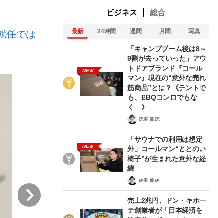
ビジネス
総合
最新
24時間
週間
月間
写真
役就任では
「キャンプブーム後は8～
9割が去っていった」アウ
トドアブランド『コール
NEW
マン』現在の“意外な売れ
が悲しい」『北の国から』倉本聰氏（91...
を、目撃せよ。
筋商品”とは？《テントで
も、BBQコンロでもな
く…》
徳重 龍徳
「サウナでの利用は想定
NEW
外」コールマン“ととのい
椅子”が生まれた意外な経
緯
徳重 龍徳
次
売上2兆円、ドン・キホー
テ創業者が「日本経済を