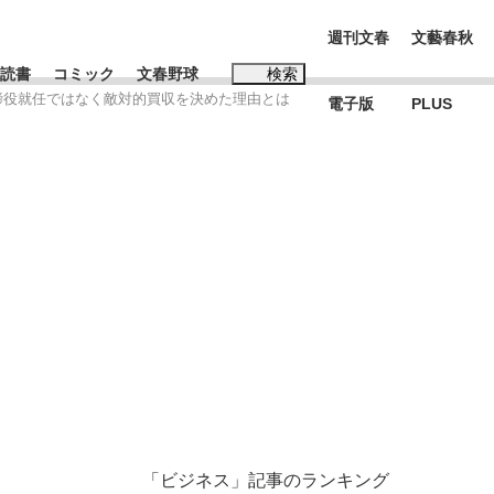
週刊文春
文藝春秋
読書
コミック
文春野球
検索
の取締役就任ではなく敵対的買収を決めた理由とは
電子版
PLUS
インタビュー
読書
#松田聖子
BC日本代表“敗戦”の真実 選手が明かす...
、私のいま
「ビジネス」記事のランキング