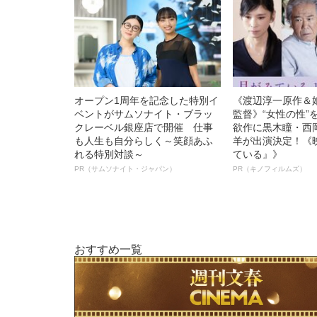
オープン1周年を記念した特別イ
《渡辺淳一原作＆
ベントがサムソナイト・ブラッ
監督》“女性の性”
クレーベル銀座店で開催 仕事
欲作に黒木瞳・西
も人生も自分らしく～笑顔あふ
羊が出演決定！《
れる特別対談～
ている』》
PR（サムソナイト・ジャパン）
PR（キノフィルムズ）
おすすめ一覧