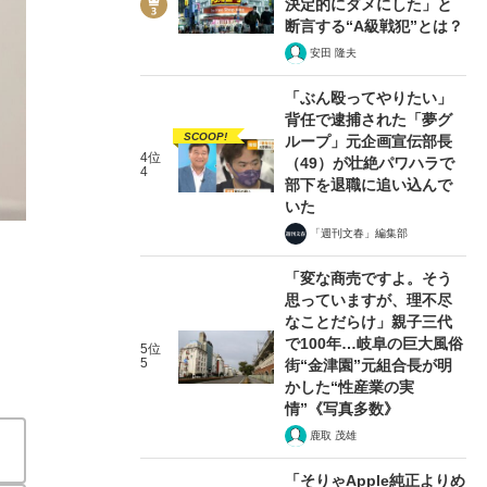
決定的にダメにした」と
断言する“A級戦犯”とは？
安田 隆夫
「ぶん殴ってやりたい」
背任で逮捕された「夢グ
SCOOP!
ループ」元企画宣伝部長
2/4
4位
（49）が壮絶パワハラで
4
部下を退職に追い込んで
いた
「週刊文春」編集部
「変な商売ですよ。そう
思っていますが、理不尽
なことだらけ」親子三代
で100年…岐阜の巨大風俗
5位
5
街“金津園”元組合長が明
かした“性産業の実
情”《写真多数》
鹿取 茂雄
「そりゃApple純正よりめ