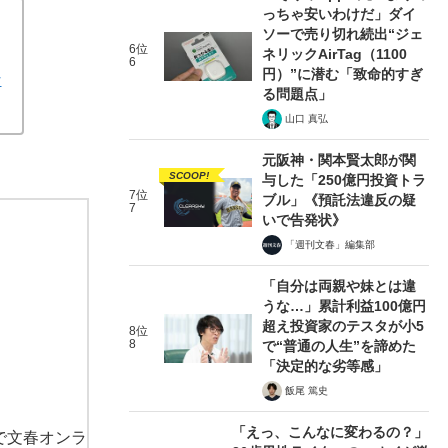
っちゃ安いわけだ」ダイ
ソーで売り切れ続出“ジェ
6位
ネリックAirTag（1100
6
円）”に潜む「致命的すぎ
な
る問題点」
山口 真弘
元阪神・関本賢太郎が関
SCOOP!
与した「250億円投資トラ
7位
ブル」《預託法違反の疑
7
いで告発状》
「週刊文春」編集部
「自分は両親や妹とは違
うな…」累計利益100億円
超え投資家のテスタが小5
8位
8
で“普通の人生”を諦めた
「決定的な劣等感」
飯尾 篤史
「えっ、こんなに変わるの？」
で文春オンラ