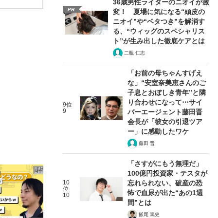
36歳男性ライターのニオイが激
PR
変！ 夏場に気になる“頭皮の
ニオイ”や“ベタつき”を解消す
る、“ウィッグのスペシャリス
ト”が生み出した徹底ケアとは
二瓶 仁志
「お前の母ちゃんすげえ
な」“安室奈美恵さんのご
子息とおぼしき青年”と隣
り合わせになって⋯サイ
9位
9
バーエージェント藤田晋
会長が「彼女の引退ツア
ー」に感動したワケ
藤田 晋
「さすがにもう無理だ」
100億円投資家・テスタが
10
忘れられない、破産の恐
位
怖で血尿が出た“あの1週
10
間”とは
飯尾 篤史