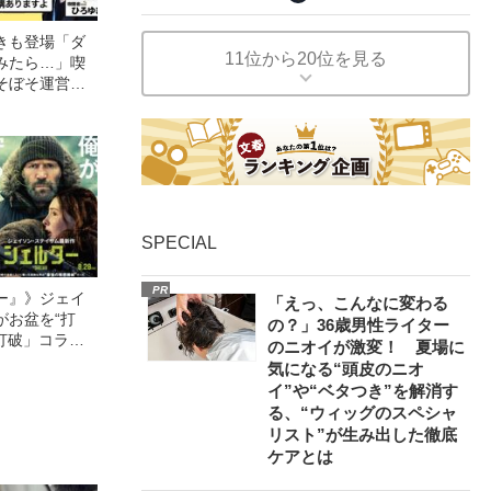
きも登場「ダ
11位から20位を見る
みたら…」喫
そぼそ運営す
取材に“大物芸
）
るワケ
SPECIAL
PR
ー』》ジェイ
「えっ、こんなに変わる
がお盆を“打
の？」36歳男性ライター
眠打破」コラ
のニオイが激変！ 夏場に
気になる“頭皮のニオ
イ”や“ベタつき”を解消す
る、“ウィッグのスペシャ
リスト”が生み出した徹底
ケアとは