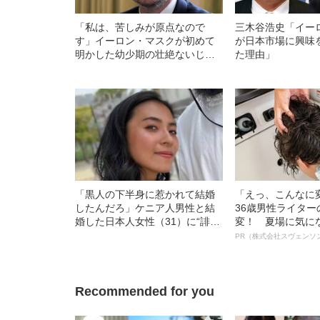
「私は、苦しみが原点なので
三木谷浩史「イー
す」イーロン・マスクが初めて
が日本市場に興味
明かした幼少期の壮絶ないじ
た理由」
め、虐待《初の公式自伝が発
売》
「黒人の下半身に惹かれて結婚
「えっ、こんなに
したんだろ」ケニア人男性と結
36歳男性ライタ
婚した日本人女性（31）に“誹謗
変！ 夏場に気に
中傷”殺到…本人が語る、日本で
オイ”や“ベタつき
PR（株式会社スヴェンソ
感じる“外国人差別”のリアル
る、“ウィッグの
ト”が生み出した
Recommended for you