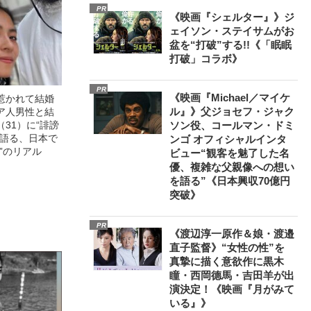
PR
《映画『シェルター』》ジ
ェイソン・ステイサムがお
盆を“打破”する!!《「眠眠
打破」コラボ》
PR
《映画『Michael／マイケ
惹かれて結婚
ル』》父ジョセフ・ジャク
ア人男性と結
31）に“誹謗
ソン役、コールマン・ドミ
が語る、日本で
ンゴ オフィシャルインタ
”のリアル
ビュー“観客を魅了した名
優、複雑な父親像への想い
を語る”《日本興収70億円
突破》
PR
《渡辺淳一原作＆娘・渡邉
直子監督》“女性の性”を
真摯に描く意欲作に黒木
瞳・西岡德馬・吉田羊が出
演決定！《映画『月がみて
いる』》