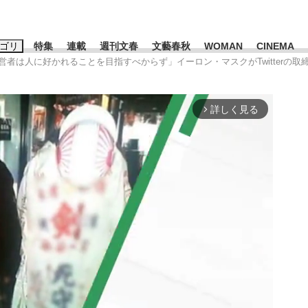
ゴリ
特集
連載
週刊文春
文藝春秋
WOMAN
CINEMA
経営者は人に好かれることを目指すべからず」イーロン・マスクがTwitter
キーワード入力
ス
エンタメ
ライフ
ビジネス
詳しく見る
arrow_forward_ios
ーワードタグ一覧
山凌輝
#高市早苗
#後藤真希
#森岡毅
#城彰二
#内田有紀
#亀和田武
て明かした日本代表監督に...
「最悪の空気のまま解散」W
私のあのとき