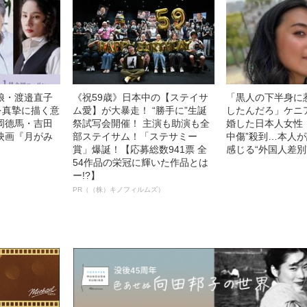
娘・渡邉直子
《祝59歳》日本中の【ステイサ
「黒人の下半身に
を真摯に描く意
ム愛】が大暴走！ “勝手に”生誕
したんだろ」ケニ
岡德馬・吉田
祭試写会開催！ 主演も助演も全
婚した日本人女性（
映画『月がみ
部ステイサム！「ステサミー
中傷”殺到…本人
賞」爆誕！【応募総数941票 全
感じる“外国人差別
54作品の栄冠に輝いた作品とは
ー!?】
PR（（株）キノフィルムズ）