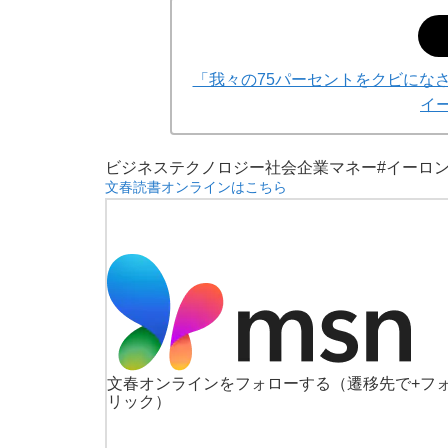
「我々の75パーセントをクビになさ
イ
ビジネス
テクノロジー
社会
企業
マネー
#イーロ
文春読書オンラインはこちら
文春オンラインをフォローする
（遷移先で+フ
リック）