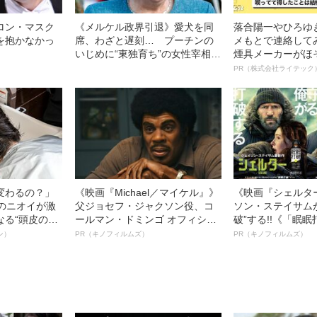
ロン・マスク
《メルケル政界引退》愛犬を同
落合陽一やひろゆ
を抱かなかっ
席、わざと遅刻… プーチンの
メもとで連絡して
いじめに“東独育ち”の女性宰相が
煙具メーカーがほ
放った“痛烈な”一言
るWebメディアの
PR（株式会社ライテック
能人”が次々応じ
変わるの？」
《映画『Michael／マイケル』》
《映画『シェルタ
ーのニオイが激
父ジョセフ・ジャクソン役、コ
ソン・ステイサム
なる“頭皮のニ
ールマン・ドミンゴ オフィシャ
破”する!!《「眠
”を解消す
ルインタビュー“観客を魅了した
ボ》
ン）
PR（キノフィルムズ）
PR（キノフィルムズ）
スペシャリス
名優、複雑な父親像への想いを
徹底ケアとは
語る”《日本興収70億円突破》