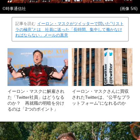
©時事通信社
(画像 5/6)
記事を読む
イーロン・マスクがツイッターで閃いた“リスト
ラの極意”とは 社員に送った「長時間、集中して働かなけ
ればならない」メールの真意
イーロン・マスクに解雇され
イーロン・マスクさんに買収
た「Twitter社員」はどうなる
されたTwitterは、“公平なプラ
のか？ 再就職の明暗を分け
ットフォーム”になれるのか
るのは「2つのポイント」