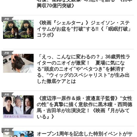
興収70億円突破》
PR
《映画『シェルター』》ジェイソン・ステ
イサムがお盆を“打破”する!!《「眠眠打破」
コラボ》
PR
「えっ、こんなに変わるの？」36歳男性ラ
イターのニオイが激変！ 夏場に気にな
る“頭皮のニオイ”や“ベタつき”を解消す
る、“ウィッグのスペシャリスト”が生み出
した徹底ケアとは
PR
《渡辺淳一原作＆娘・渡邉直子監督》“女性
の性”を真摯に描く意欲作に黒木瞳・西岡德
馬・吉田羊が出演決定！《映画『月がみて
いる』》
PR
オープン1周年を記念した特別イベントがサ