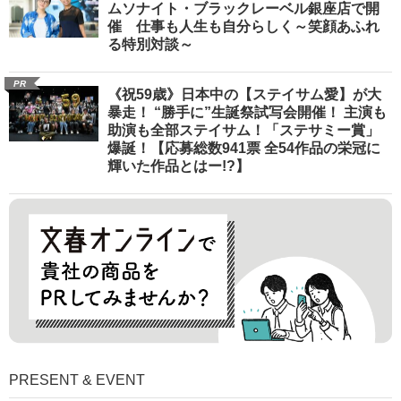
ムソナイト・ブラックレーベル銀座店で開
催 仕事も人生も自分らしく～笑顔あふれ
る特別対談～
PR
《祝59歳》日本中の【ステイサム愛】が大
暴走！ “勝手に”生誕祭試写会開催！ 主演も
助演も全部ステイサム！「ステサミー賞」
爆誕！【応募総数941票 全54作品の栄冠に
輝いた作品とはー!?】
PRESENT & EVENT