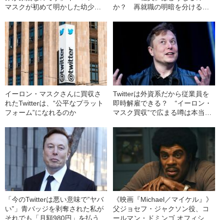
マスクが初めて明かした幼少期
か？ 再就職の明暗を分けるの
の壮絶ないじめ、虐待
は「2つのポイント」
イーロン・マスクさんに買収さ
Twitterは外資系だから従業員を
れたTwitterは、“公平なプラット
即時解雇できる？ “イーロン・
フォーム”になれるのか
マスク買収”で広まる噂は本当な
のか
「今のTwitterは悪い意味で”ヤバ
《映画『Michael／マイケル』》
い”」青バッジを剥奪された私が
父ジョセフ・ジャクソン役、コ
それでも「月額980円」を払う理
ールマン・ドミンゴ オフィシャ