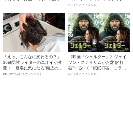
由 《『SPY×FAMILY』の作者
ルインタビュー“観客を魅了した
PR（キノフィルムズ）
も困惑》
名優、複雑な父親像への想いを
語る”《日本興収70億円突破》
「えっ、こんなに変わるの？」
《映画『シェルター』》ジェイ
36歳男性ライターのニオイが激
ソン・ステイサムがお盆を“打
変！ 夏場に気になる“頭皮のニ
破”する!!《「眠眠打破」コラ
オイ”や“ベタつき”を解消す
ボ》
PR（株式会社スヴェンソン）
PR（キノフィルムズ）
る、“ウィッグのスペシャリス
ト”が生み出した徹底ケアとは