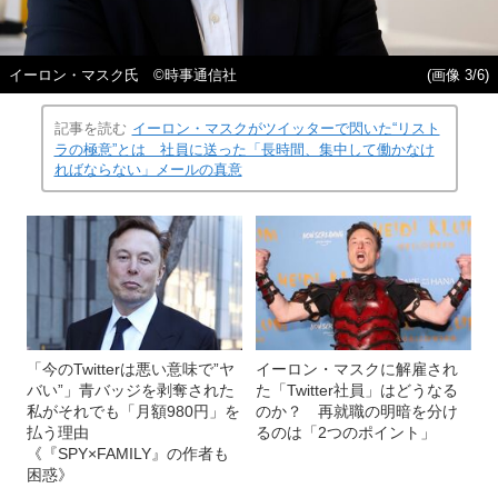
イーロン・マスク氏 ©時事通信社
(画像 3/6)
記事を読む
イーロン・マスクがツイッターで閃いた“リスト
ラの極意”とは 社員に送った「長時間、集中して働かなけ
ればならない」メールの真意
「今のTwitterは悪い意味で”ヤ
イーロン・マスクに解雇され
バい”」青バッジを剥奪された
た「Twitter社員」はどうなる
私がそれでも「月額980円」を
のか？ 再就職の明暗を分け
払う理由
るのは「2つのポイント」
《『SPY×FAMILY』の作者も
困惑》