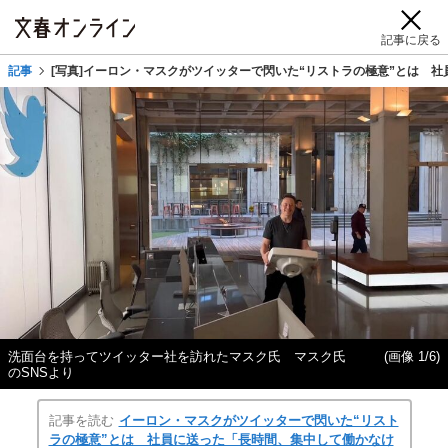
記事に戻る
記事
[写真]イーロン・マスクがツイッターで閃いた“リストラの極意”とは 
洗面台を持ってツイッター社を訪れたマスク氏 マスク氏
(画像 1/6)
のSNSより
記事を読む
イーロン・マスクがツイッターで閃いた“リスト
ラの極意”とは 社員に送った「長時間、集中して働かなけ