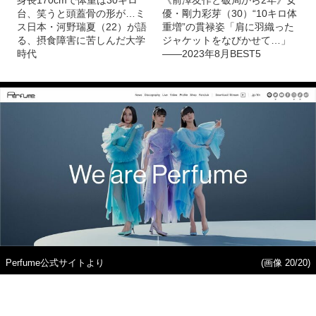
本人インスタより
(画像 19/20)
記事を読む
「激ヤセ」「病的な細さ」Perfumeあ～ちゃん
（34）“鬼ダイエット成功”に導いた「インスタグラム開設」
と「アンミカさんの教え」とは？
身長170cmで体重は30キロ
《前澤友作と破局から2年》女
台、笑うと頭蓋骨の形が…ミ
優・剛力彩芽（30）“10キロ体
ス日本・河野瑞夏（22）が語
重増”の貫禄姿「肩に羽織った
る、摂食障害に苦しんだ大学
ジャケットをなびかせて…」
時代
――2023年8月BEST5