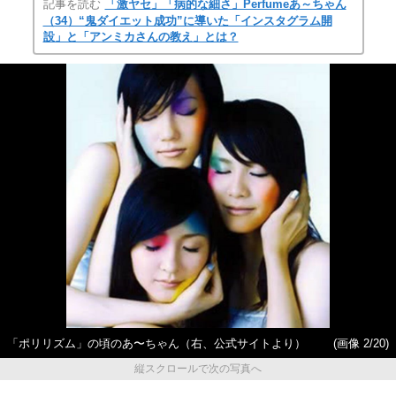
記事を読む
「激ヤセ」「病的な細さ」Perfumeあ～ちゃん
（34）“鬼ダイエット成功”に導いた「インスタグラム開
設」と「アンミカさんの教え」とは？
「ポリリズム」の頃のあ〜ちゃん（右、公式サイトより）
(画像 2/20)
縦スクロールで次の写真へ