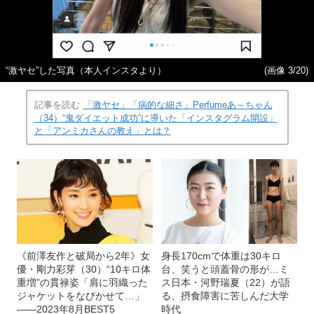
“激ヤセ”した写真（本人インスタより）
(画像 3/20)
記事を読む
「激ヤセ」「病的な細さ」Perfumeあ～ちゃん
（34）“鬼ダイエット成功”に導いた「インスタグラム開設」
と「アンミカさんの教え」とは？
《前澤友作と破局から2年》女
身長170cmで体重は30キロ
優・剛力彩芽（30）“10キロ体
台、笑うと頭蓋骨の形が…ミ
重増”の貫禄姿「肩に羽織った
ス日本・河野瑞夏（22）が語
ジャケットをなびかせて…」
る、摂食障害に苦しんだ大学
――2023年8月BEST5
時代