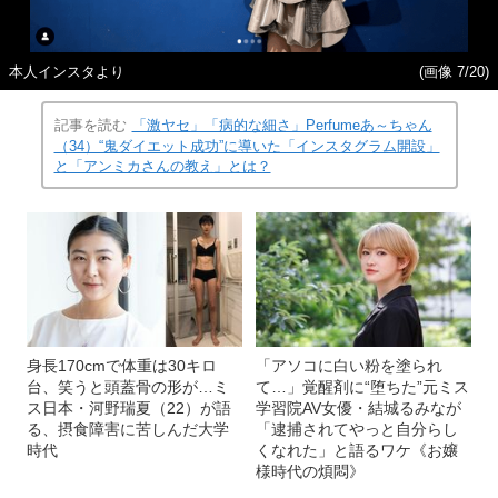
本人インスタより
(画像 7/20)
記事を読む
「激ヤセ」「病的な細さ」Perfumeあ～ちゃん
（34）“鬼ダイエット成功”に導いた「インスタグラム開設」
と「アンミカさんの教え」とは？
身長170cmで体重は30キロ
「アソコに白い粉を塗られ
台、笑うと頭蓋骨の形が…ミ
て…」覚醒剤に“堕ちた”元ミス
ス日本・河野瑞夏（22）が語
学習院AV女優・結城るみなが
る、摂食障害に苦しんだ大学
「逮捕されてやっと自分らし
時代
くなれた」と語るワケ《お嬢
様時代の煩悶》