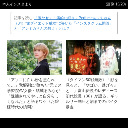
本人インスタより
(画像 15/20)
記事を読む
「激ヤセ」「病的な細さ」Perfumeあ～ちゃん
（34）“鬼ダイエット成功”に導いた「インスタグラム開設」
と「アンミカさんの教え」とは？
「アソコに白い粉を塗られ
《タイマン50戦無敗》「顔を
て…」覚醒剤に“堕ちた”元ミス
見ると、『やばい。逃げろ』
学習院AV女優・結城るみなが
と…」富山伝説のレディース