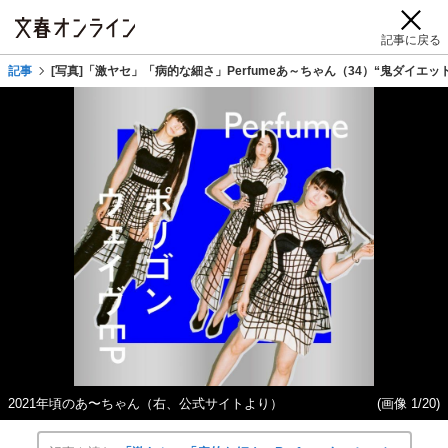
記事に戻る
記事
[写真]「激ヤセ」「病的な細さ」Perfumeあ～ちゃん（34）“鬼ダイ
2021年頃のあ〜ちゃん（右、公式サイトより）
(画像 1/20)