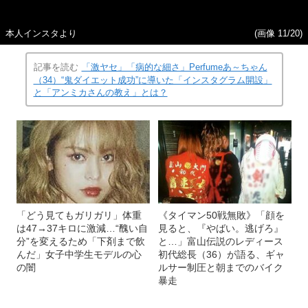
本人インスタより
(画像 11/20)
記事を読む
「激ヤセ」「病的な細さ」Perfumeあ～ちゃん
（34）“鬼ダイエット成功”に導いた「インスタグラム開設」
と「アンミカさんの教え」とは？
「どう見てもガリガリ」体重
《タイマン50戦無敗》「顔を
は47→37キロに激減…“醜い自
見ると、『やばい。逃げろ』
分”を変えるため「下剤まで飲
と…」富山伝説のレディース
んだ」女子中学生モデルの心
初代総長（36）が語る、ギャ