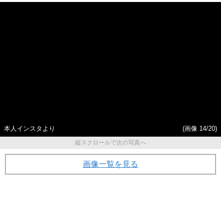
る、摂食障害に苦しんだ大学
んだ」女子中学生モデルの心
時代
の闇
本人インスタより
(画像 14/20)
縦スクロールで次の写真へ