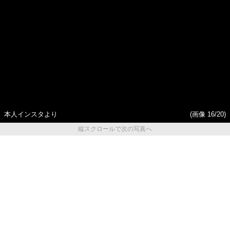
「逮捕されてやっと自分らし
初代総長（36）が語る、ギャ
くなれた」と語るワケ《お嬢
ルサー制圧と朝までのバイク
様時代の煩悶》
暴走
本人インスタより
(画像 16/20)
縦スクロールで次の写真へ