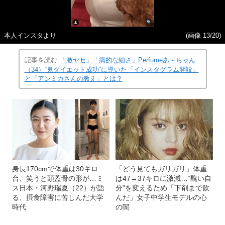
本人インスタより
(画像 13/20)
記事を読む
「激ヤセ」「病的な細さ」Perfumeあ～ちゃん
（34）“鬼ダイエット成功”に導いた「インスタグラム開設」
と「アンミカさんの教え」とは？
身長170cmで体重は30キロ
「どう見てもガリガリ」体重
台、笑うと頭蓋骨の形が…ミ
は47→37キロに激減…“醜い自
ス日本・河野瑞夏（22）が語
分”を変えるため「下剤まで飲