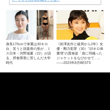
本人インスタより
(画像 17/20)
記事を読む
「激ヤセ」「病的な細さ」Perfumeあ～ちゃん
（34）“鬼ダイエット成功”に導いた「インスタグラム開設」
と「アンミカさんの教え」とは？
身長170cmで体重は30キロ
《前澤友作と破局から2年》女
台、笑うと頭蓋骨の形が…ミ
優・剛力彩芽（30）“10キロ体
ス日本・河野瑞夏（22）が語
重増”の貫禄姿「肩に羽織った
る、摂食障害に苦しんだ大学
ジャケットをなびかせて…」
時代
――2023年8月BEST5