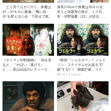
《前澤友作と破局から2年》女
「アソコに白い粉を塗られ
優・剛力彩芽（30）“10キロ体重
て…」覚醒剤に“堕ちた”元ミス学
増”の貫禄姿「肩に羽織ったジャ
習院AV女優・結城るみなが「逮
ケットをなびかせて…」
捕されてやっと自分らしくなれ
――2023年8月BEST5
た」と語るワケ《お嬢様時代の
煩悶》
「どう見てもガリガリ」体重は
身長170cmで体重は30キロ台、
47→37キロに激減…“醜い自
笑うと頭蓋骨の形が…ミス日
分”を変えるため「下剤まで飲ん
本・河野瑞夏（22）が語る、摂
だ」女子中学生モデルの心の闇
食障害に苦しんだ大学時代