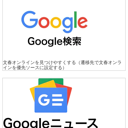
おすすめの関連記事はこちら
《前澤友作と破
局から2年》女優・剛力彩芽（30）“10キロ体重
増”の貫禄姿「肩に羽織ったジャケットをなび
かせて…」――2023年8月BEST5
エンタメ
芸能
TOP
週刊文春
エンタメ
記事
[写真]「激ヤセ」「病的な細さ」Perfume