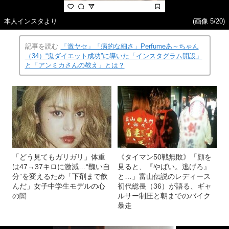
本人インスタより
(画像 5/20)
記事を読む
「激ヤセ」「病的な細さ」Perfumeあ～ちゃん
（34）“鬼ダイエット成功”に導いた「インスタグラム開設」
と「アンミカさんの教え」とは？
「どう見てもガリガリ」体重
《タイマン50戦無敗》「顔を
は47→37キロに激減…“醜い自
見ると、『やばい。逃げろ』
分”を変えるため「下剤まで飲
と…」富山伝説のレディース
んだ」女子中学生モデルの心
初代総長（36）が語る、ギャ
の闇
ルサー制圧と朝までのバイク
暴走