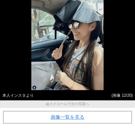
の闇
ルサー制圧と朝までのバイク
暴走
本人インスタより
(画像 12/20)
縦スクロールで次の写真へ