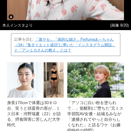
本人インスタより
(画像 9/20)
記事を読む
「激ヤセ」「病的な細さ」Perfumeあ～ちゃん
（34）“鬼ダイエット成功”に導いた「インスタグラム開設」
と「アンミカさんの教え」とは？
身長170cmで体重は30キロ
「アソコに白い粉を塗られ
台、笑うと頭蓋骨の形が…ミ
て…」覚醒剤に“堕ちた”元ミス
ス日本・河野瑞夏（22）が語
学習院AV女優・結城るみなが
る、摂食障害に苦しんだ大学
「逮捕されてやっと自分らし
時代
くなれた」と語るワケ《お嬢
様時代の煩悶》