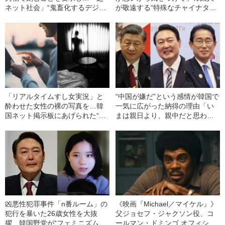
ネット社会」“鬼畜化するデジタ
が敬遠する“特殊なチャイナタウ
ル性犯罪”
ン”の正体とは《韓国で進む中国
離れ》
「リアルタイムすし女実況」と
“中国が嫌だ”という感情が韓国で
酔わせた女性の裸の写真を…韓
一気に広がった納得の理由「い
国ネット掲示板にあげられた“難
まは親日より、親中だと思われ
波のホテルでの盗撮”
たらアウトですよ」
凶悪性犯罪事件「n番ルーム」の
《映画『Michael／マイケル』》
犯行を暴いた26歳女性を大抜
父ジョセフ・ジャクソン役、コ
擢…韓国野党が“フェミニズム政
ールマン・ドミンゴ オフィシャ