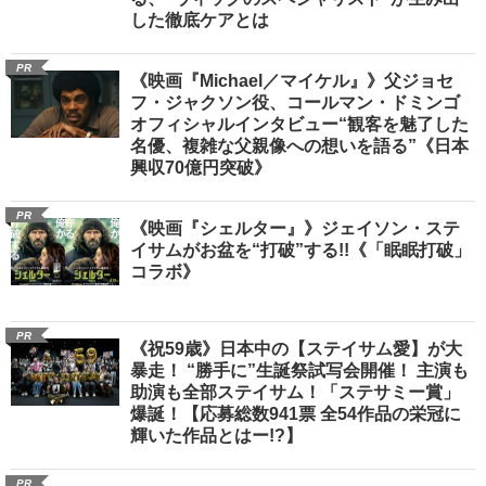
した徹底ケアとは
PR
《映画『Michael／マイケル』》父ジョセ
フ・ジャクソン役、コールマン・ドミンゴ
オフィシャルインタビュー“観客を魅了した
名優、複雑な父親像への想いを語る”《日本
興収70億円突破》
PR
《映画『シェルター』》ジェイソン・ステ
イサムがお盆を“打破”する!!《「眠眠打破」
コラボ》
PR
《祝59歳》日本中の【ステイサム愛】が大
暴走！ “勝手に”生誕祭試写会開催！ 主演も
助演も全部ステイサム！「ステサミー賞」
爆誕！【応募総数941票 全54作品の栄冠に
輝いた作品とはー!?】
PR