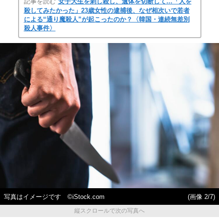
記事を読む
女子大生を刺し殺し、遺体を切断して…「人を
殺してみたかった」23歳女性の逮捕後、なぜ相次いで若者
による“通り魔殺人”が起こったのか？〈韓国・連続無差別
殺人事件〉
写真はイメージです ©iStock.com
(画像 2/7)
縦スクロールで次の写真へ