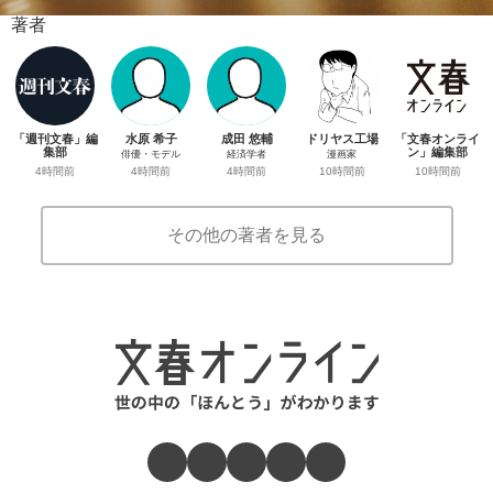
著者
「週刊文春」編
水原 希子
成田 悠輔
ドリヤス工場
「文春オンライ
集部
ン」編集部
俳優・モデル
経済学者
漫画家
4時間前
10時間前
4時間前
4時間前
10時間前
その他の著者を見る