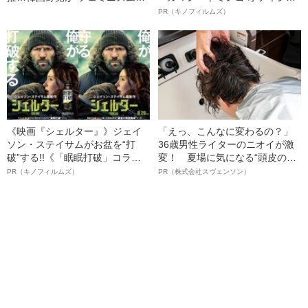
党”に舵を切ったワケ
ルインタビュー“観客を魅了した
PR（キノフィルムズ）
名優、複雑な父親像への想いを
語る”《日本興収70億円突破》
《映画『シェルター』》ジェイ
「えっ、こんなに変わるの？」
ソン・ステイサムがお盆を“打
36歳男性ライターのニオイが激
破”する!!《「眠眠打破」コラ
変！ 夏場に気になる“頭皮のニ
ボ》
オイ”や“ベタつき”を解消す
PR（キノフィルムズ）
PR（株式会社スヴェンソン）
る、“ウィッグのスペシャリス
ト”が生み出した徹底ケアとは