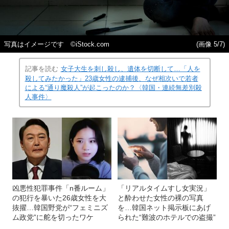
写真はイメージです ©iStock.com
(画像 5/7)
記事を読む
女子大生を刺し殺し、遺体を切断して…「人を
殺してみたかった」23歳女性の逮捕後、なぜ相次いで若者
による“通り魔殺人”が起こったのか？〈韓国・連続無差別殺
人事件〉
凶悪性犯罪事件「n番ルーム」
「リアルタイムすし女実況」
の犯行を暴いた26歳女性を大
と酔わせた女性の裸の写真
抜擢…韓国野党が“フェミニズ
を…韓国ネット掲示板にあげ
ム政党”に舵を切ったワケ
られた“難波のホテルでの盗撮”