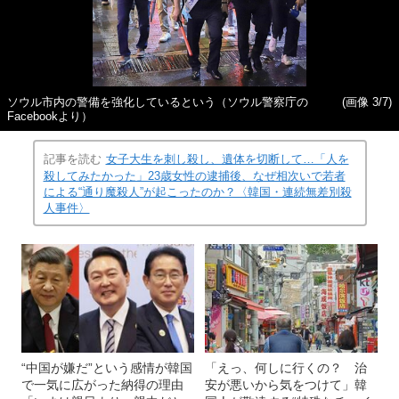
ソウル市内の警備を強化しているという（ソウル警察庁の
(画像 3/7)
Facebookより）
記事を読む
女子大生を刺し殺し、遺体を切断して…「人を
殺してみたかった」23歳女性の逮捕後、なぜ相次いで若者
による“通り魔殺人”が起こったのか？〈韓国・連続無差別殺
人事件〉
“中国が嫌だ”という感情が韓国
「えっ、何しに行くの？ 治
で一気に広がった納得の理由
安が悪いから気をつけて」韓