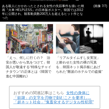
ある殺人にかかわったとされる女性の失踪事件を描いた映
(画像 7/7)
画『火車 HELPLESS』の日本版ポスター。韓国では2012
年に公開され、観客動員数200万人を超えるヒット作とな
った
「えっ、何しに行くの？ 治
「リアルタイムすし女実況」
安が悪いから気をつけて」韓
と酔わせた女性の裸の写真
国人が敬遠する“特殊なチャイ
を…韓国ネット掲示板にあげ
ナタウン”の正体とは《韓国で
られた“難波のホテルでの盗撮”
進む中国離れ》
おすすめの関連記事はこちら
女性の身体に
「奴隷」の文字を刃物で刻むことを要求し…
「超ネット社会」“鬼畜化するデジタル性犯罪”