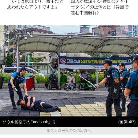
「いまは親日より、親中だと
国人が敬遠する“特殊なチャイ
思われたらアウトですよ」
ナタウン”の正体とは《韓国で
進む中国離れ》
ソウル警察庁のFacebookより
(画像 4/7)
縦スクロールで次の写真へ