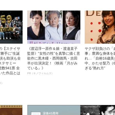
中の【ステイサ
《渡辺淳一原作＆娘・渡邉直子
ヤクザ顔負けの「
“勝手に”生誕
監督》“女性の性”を真摯に描く意
事」豊満な身体を
主演も助演も全
欲作に黒木瞳・西岡德馬・吉田
れ…「自称16歳
ステサミー
羊が出演決定！《映画『月がみ
中、かたせ梨乃（
数941票 全
ている』》
ぎる“熟れ方”
輝いた作品とは
PR（キノフィルムズ）
ズ）