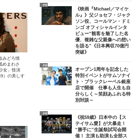
PR
《映画『Michael／マイケ
ル』》父ジョセフ・ジャク
ソン役、コールマン・ドミ
ンゴ オフィシャルインタ
ビュー“観客を魅了した名
優、複雑な父親像への想い
を語る”《日本興収70億円
突破》
血みどろ情
舐めまわさ
PR
オープン1周年を記念した
美少女」怪演
特別イベントがサムソナイ
69）の美しす
ト・ブラックレーベル銀座
店で開催 仕事も人生も自
分らしく～笑顔あふれる特
別対談～
PR
《祝59歳》日本中の【ス
テイサム愛】が大暴走！
“勝手に”生誕祭試写会開
催！ 主演も助演も全部ス