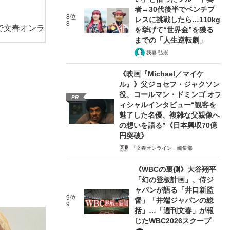
者→30代後半でベンチプ
8位
レスに挑戦したら…110kg
8
で文春オンラ
を挙げて“世界金”を獲る
までの「人生逆転劇」
我妻 弘崇
《映画『Michael／マイケ
ル』》父ジョセフ・ジャクソン
役、コールマン・ドミンゴ オフ
PR
ィシャルインタビュー“観客を
魅了した名優、複雑な父親像へ
の想いを語る”《日本興収70億
円突破》
「文春オンライン」編集部
《WBCの裏側》大谷翔平
「幻の登板計画」、侍ジ
ャパンが語る「井口新監
9位
督」「井端ジャパンの総
9
括」…「週刊文春」が報
じたWBC2026スクープ