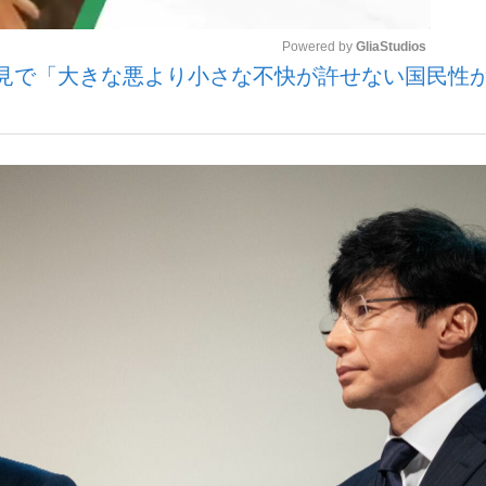
Powered by 
GliaStudios
見で「大きな悪より小さな不快が許せない国民性
いまさら聞け
Mute
手が証言した“NPB聞...
「クマが悪者扱いされているの
もっと見る
カー日本代表・森保一監督...