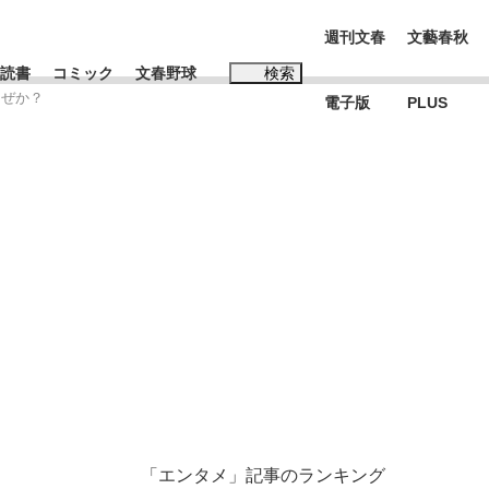
週刊文春
文藝春秋
読書
コミック
文春野球
検索
なぜか？
電子版
PLUS
インタビュー
読書
#松田聖子
む将棋
BC日本代表“敗戦”の真実 選手が明かす...
「エンタメ」記事のランキング