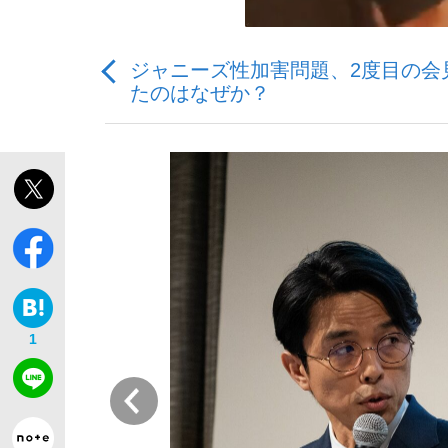
ジャニーズ性加害問題、2度目の会
たのはなぜか？
「敗因分析は一切聞かれなかった」侍ジャパン選
キングの誕生を、目撃せよ。
the Style
1
前
「目標達成できなかったからと言って…」サッ