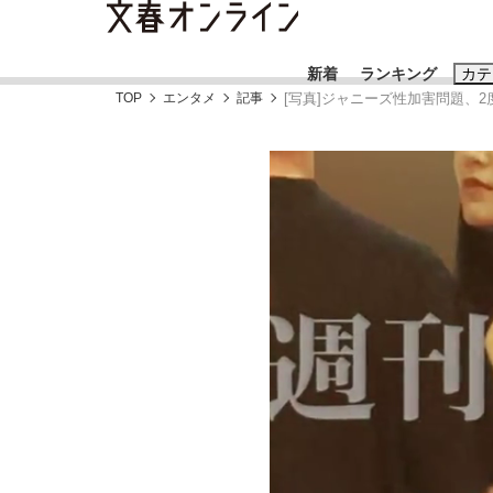
新着
ランキング
カテ
TOP
エンタメ
記事
[写真]ジャニーズ性加害問題、
スクープ
ニュー
おすすめのキ
#藤田晋
#三
#玉木雄一郎
「90%は失敗する。でも…」本田圭佑が初め
終戦から81年