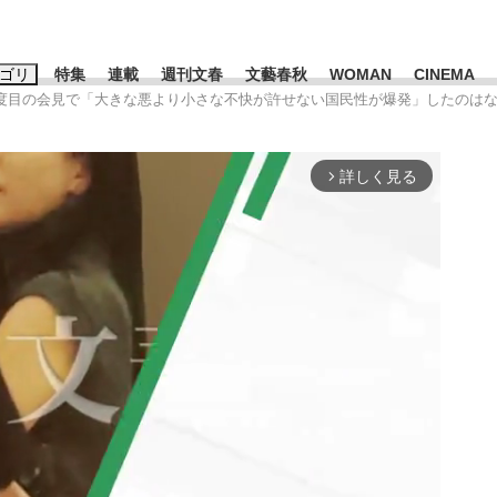
ゴリ
特集
連載
週刊文春
文藝春秋
WOMAN
CINEMA
2度目の会見で「大きな悪より小さな不快が許せない国民性が爆発」したのは
キーワード入力
ス
エンタメ
ライフ
ビジネス
詳しく見る
arrow_forward_ios
ーワードタグ一覧
山凌輝
#高市早苗
#後藤真希
#森岡毅
#城彰二
#内田有紀
観る将棋、読
#亀和田武
て明かした日本代表監督に...
「最悪の空気のまま解散」W