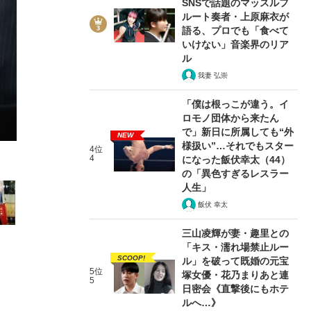
SNSで話題のマッスルフ
ルート奏者・上原麻衣が
語る、プロでも「食べて
いけない」音楽界のリア
ル
我妻 弘崇
5/16
「僕は根っこが違う。イ
ロモノ団体から来たん
で」新日に所属しても“外
NEW
様扱い”…それでもスター
4位
4
になった飯伏幸太（44）
の「異色すぎるレスラー
人生」
飯伏 幸太
三山凌輝が妻・趣里との
「キス・濡れ場禁止ルー
SCOOP!
ル」を破って既婚の元宝
5位
塚女優・花乃まりあと連
5
日密会《直撃後にもホテ
ルへ…》