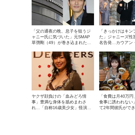
「父の通夜の晩、息子を狙うジ
「きっかけはキン
ャニー氏に気づいた」元SMAP
た」ジャニーズ性
草彅剛（49）が巻き込まれた
名告発…カウアン
「ジャニーズ性加害問題」の“数
が明かした“決意の
奇な因縁”
ヤクザ顔負けの「血みどろ情
「食費は月40万
事」豊満な身体を舐めまわさ
食事に誘われない
れ…「自称16歳美少女」怪演
て2年間彼氏がで
中、かたせ梨乃（69）の美しす
ビアも話題の“可愛
ぎる“熟れ方”
女子（24）が語
活