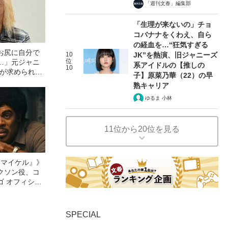
「週刊文春」編集部
「生理が来ないの」チョ
コバナナをくわえ、自ら
の経血を…“狂気すぎる
お尻に自分で
10
JK”を熱演、旧ジャニーズ
位
…」元ジャニ
系アイドルの【推しの
10
門氏が求められた
子】原菜乃華（22）の早
熟キャリア
ゆるま 小林
11位から20位を見る
l／マイケル』》
クソン役、コ
ゴ オフィシャ
観客を魅了した
像への想いを
0億円突破》
SPECIAL