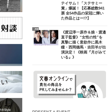
テイサム！「ステサミー
賞」爆誕！【応募総数941
票 全54作品の栄冠に輝い
た作品とはー!?】
PR
《渡辺淳一原作＆娘・渡邉
直子監督》“女性の性”を
真摯に描く意欲作に黒木
瞳・西岡德馬・吉田羊が出
演決定！《映画『月がみて
いる』》