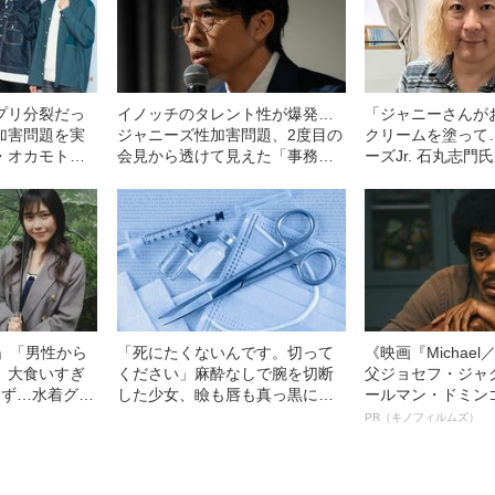
プリ分裂だっ
イノッチのタレント性が爆発…
「ジャニーさんが
加害問題を実
ジャニーズ性加害問題、2度目の
クリームを塗って
・オカモト氏
会見から透けて見えた「事務所
ーズJr. 石丸志
理由”
の老獪さ」
おぞましい性行為
円」「男性から
「死にたくないんです。切って
《映画『Michae
」大食いすぎ
ください」麻酔なしで腕を切断
父ジョセフ・ジャ
きず…水着グラ
した少女、瞼も唇も真っ黒に腫
ールマン・ドミン
すぎる”大食い
れあがり「この仇、討って下さ
ルインタビュー“
PR（キノフィルムズ）
る、驚愕の食生
い」と息絶えた少年…原爆投下
名優、複雑な父親
直後に“広島の離島で起きていた
語る”《日本興収7
知られざる被害の実情