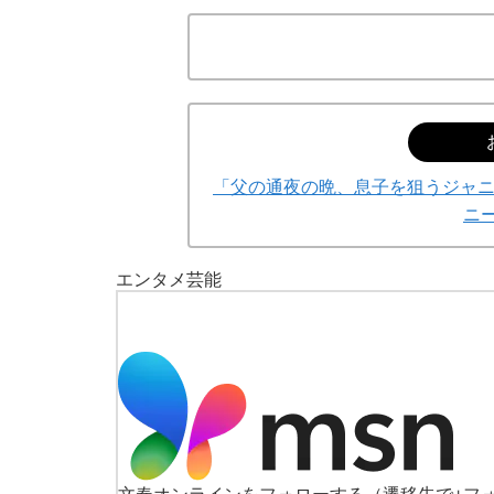
「父の通夜の晩、息子を狙うジャニ
ニ
エンタメ
芸能