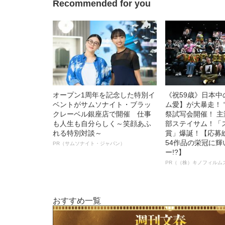
Recommended for you
オープン1周年を記念した特別イ
《祝59歳》日本
ベントがサムソナイト・ブラッ
ム愛】が大暴走！ 
クレーベル銀座店で開催 仕事
祭試写会開催！ 
も人生も自分らしく～笑顔あふ
部ステイサム！「
れる特別対談～
賞」爆誕！【応募総
54作品の栄冠に
PR（サムソナイト・ジャパン）
ー!?】
PR（（株）キノフィルム
おすすめ一覧