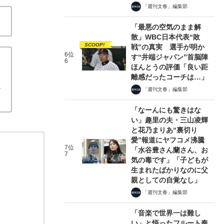
「週刊文春」編集部
「最悪の空気のまま解
散」WBC日本代表“敗
SCOOP!
戦”の真実 選手が明か
6位
す“井端ジャパン”首脳陣
6
ほんとうの評価「良い距
離感だったコーチは…」
ャ
「週刊文春」編集部
「なーんにも驚きはな
い」趣里の夫・三山凌輝
と花乃まりあ“裏切り
愛”報道にヤフコメ沸騰
7位
「水谷豊さん蘭さん、お
7
気の毒です」「子どもが
生まれたばかりなのに父
親としての自覚なし」
「週刊文春」編集部
「音楽で世界一は難し
い」と悟ったフルート奏