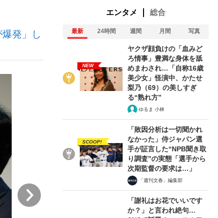
エンタメ
総合
最新
24時間
週間
月間
写真
が爆発」し
ない資産運用のすべて
ヤクザ顔負けの「血みど
ろ情事」豊満な身体を舐
NEW
めまわされ…「自称16歳
美少女」怪演中、かたせ
が悲しい」『北の国から』倉本聰氏（91...
梨乃（69）の美しすぎ
る“熟れ方”
ゆるま 小林
「敗因分析は一切聞かれ
なかった」侍ジャパン選
SCOOP!
手が証言した“NPB聞き取
り調査”の実態「選手から
次期監督の要求は…」
「週刊文春」編集部
次
「謝礼はお花でいいです
か？」と言われ絶句…