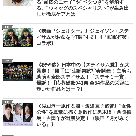
る“頭皮のニオイ”や“ベタつき”を解消す
る、“ウィッグのスペシャリスト”が生み出
した徹底ケアとは
PR
《映画『シェルター』》ジェイソン・ステ
イサムがお盆を“打破”する!!《「眠眠打破」
コラボ》
PR
《祝59歳》日本中の【ステイサム愛】が大
暴走！ “勝手に”生誕祭試写会開催！ 主演も
助演も全部ステイサム！「ステサミー賞」
爆誕！【応募総数941票 全54作品の栄冠に
輝いた作品とはー!?】
PR
《渡辺淳一原作＆娘・渡邉直子監督》“女性
の性”を真摯に描く意欲作に黒木瞳・西岡德
馬・吉田羊が出演決定！《映画『月がみて
いる』》