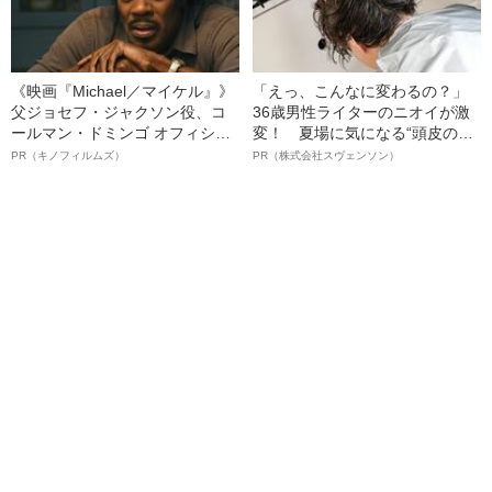
《映画『Michael／マイケル』》
「えっ、こんなに変わるの？」
父ジョセフ・ジャクソン役、コ
36歳男性ライターのニオイが激
ールマン・ドミンゴ オフィシャ
変！ 夏場に気になる“頭皮のニ
ルインタビュー“観客を魅了した
オイ”や“ベタつき”を解消す
PR（キノフィルムズ）
PR（株式会社スヴェンソン）
名優、複雑な父親像への想いを
る、“ウィッグのスペシャリス
語る”《日本興収70億円突破》
ト”が生み出した徹底ケアとは