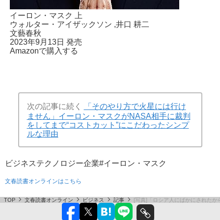
イーロン・マスク 上
ウォルター・アイザックソン
,井口 耕二
文藝春秋
2023年9月13日 発売
Amazonで購入する
次の記事に続く
「そのやり方で火星には行け
ません」イーロン・マスクがNASA相手に裁判
をしてまで“コストカット”にこだわったシンプ
ルな理由
ビジネス
テクノロジー
企業
#イーロン・マスク
文春読書オンラインはこちら
TOP
文春読書オンライン
ビジネス
記事
[写真]「ロシア人にばかにされた