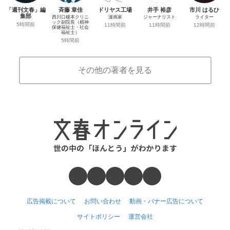
「週刊文春」編
斉藤 章佳
ドリヤス工場
井手 裕彦
市川 はるひ
集部
西川口榎本クリニ
漫画家
ジャーナリスト
ライター
ック副院長（精神
5時間前
11時間前
11時間前
12時間前
保健福祉士・社会
福祉士）
5時間前
その他の著者を見る
広告掲載について
お問い合わせ
動画・バナー広告について
サイトポリシー
運営会社