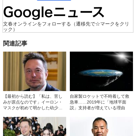
文春オンラインをフォローする
（遷移先で☆マークをクリ
ック）
関連記事
【最初から読む】「私は、苦し
自家製ロケットで不時着して救
みが原点なのです」イーロン・
急車……2019年に「地球平面
マスクが初めて明かした幼少期
説」支持者が増えている理由
の壮絶ないじめ、虐待