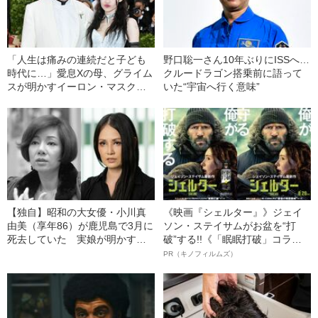
「人生は痛みの連続だと子ども
野口聡一さん10年ぶりにISSへ…
時代に…」愛息Xの母、グライム
クルードラゴン搭乗前に語って
スが明かすイーロン・マスク
いた“宇宙へ行く意味”
の“素顔”
【独自】昭和の大女優・小川真
《映画『シェルター』》ジェイ
由美（享年86）が鹿児島で3月に
ソン・ステイサムがお盆を“打
死去していた 実娘が明かす
破”する!!《「眠眠打破」コラ
「毒母」の素顔と空白の晩年
ボ》
PR（キノフィルムズ）