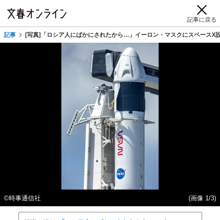
記事に戻る
記事
[写真]「ロシア人にばかにされたから…」イーロン・マスクにスペースX
©時事通信社
(画像 1/3)