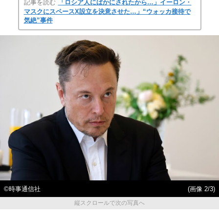
記事を読む
「ロシア人にばかにされたから…」イーロン・
マスクにスペースX設立を決意させた…」“ウォッカ接待で
気絶”事件
©時事通信社
(画像 2/3)
縦スクロールで次の写真へ