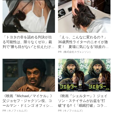
「トヨタの非を認める判決が出
「えっ、こんなに変わるの？」
る可能性は、限りなくゼロ」裁
36歳男性ライターのニオイが激
判で“勝ち目がない”と伝えたけれ
変！ 夏場に気になる“頭皮のニ
ど…《池袋暴走事故》父・飯塚
オイ”や“ベタつき”を解消す
PR（株式会社スヴェンソン）
幸三を説得できなかった「長男
る、“ウィッグのスペシャリス
の葛藤」
ト”が生み出した徹底ケアとは
《映画『Michael／マイケル』》
《映画『シェルター』》ジェイ
父ジョセフ・ジャクソン役、コ
ソン・ステイサムがお盆を“打
ールマン・ドミンゴ オフィシャ
破”する!!《「眠眠打破」コラ
ルインタビュー“観客を魅了した
ボ》
PR（キノフィルムズ）
PR（キノフィルムズ）