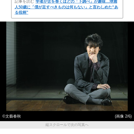
記事を読む
学者が舌を巻くほどの「下調べ」が趣味…堺雅
人50歳に「僕が足すべきものは何もない」と言わしめた“あ
る役柄”
©文藝春秋
(画像 2/6)
縦スクロールで次の写真へ