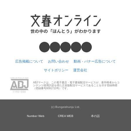
広告掲載について
お問い合わせ
動画・バナー広告について
サイトポリシー
運営会社
ABJマークは、この電子書店・電子書籍配信サービスが、著作権者からコ
ンテンツ使用許諾を得た正規版配信サービスであることを示す登録商標
（登録番号6091713号）です。
(c) Bungeishunju Ltd.
Number Web
CREA WEB
本の話