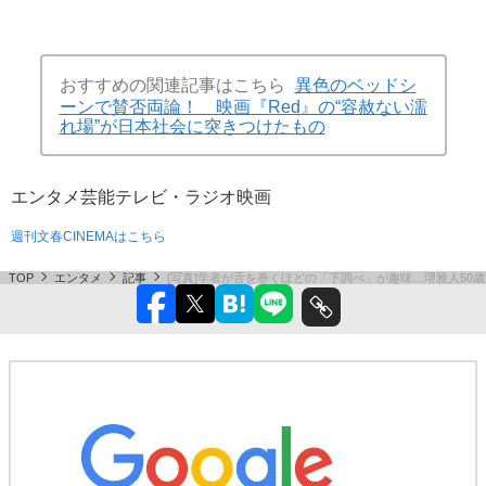
おすすめの関連記事はこちら
異色のベッドシ
ーンで賛否両論！ 映画『Red』の“容赦ない濡
れ場”が日本社会に突きつけたもの
エンタメ
芸能
テレビ・ラジオ
映画
週刊文春CINEMAはこちら
TOP
エンタメ
記事
[写真]学者が舌を巻くほどの「下調べ」が趣味…堺雅人50