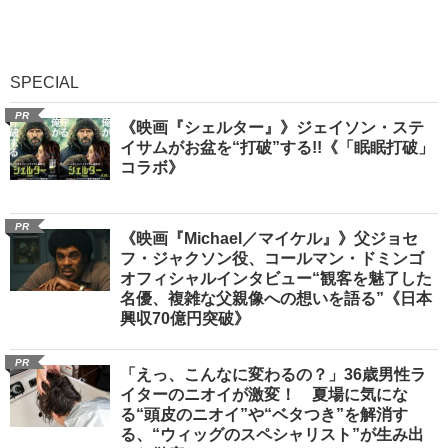
SPECIAL
PR
《映画『シェルター』》ジェイソン・ステ
イサムがお盆を“打破”する!!《「眠眠打破」
コラボ》
PR
《映画『Michael／マイケル』》父ジョセ
フ・ジャクソン役、コールマン・ドミンゴ
オフィシャルインタビュー“観客を魅了した
名優、複雑な父親像への想いを語る”《日本
興収70億円突破》
PR
「えっ、こんなに変わるの？」36歳男性ラ
イターのニオイが激変！ 夏場に気にな
る“頭皮のニオイ”や“ベタつき”を解消す
る、“ウィッグのスペシャリスト”が生み出