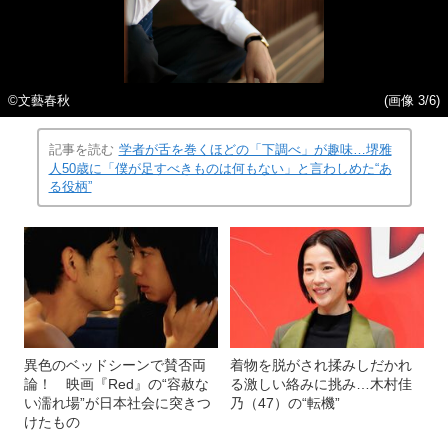
©文藝春秋
(画像 3/6)
記事を読む
学者が舌を巻くほどの「下調べ」が趣味…堺雅
人50歳に「僕が足すべきものは何もない」と言わしめた“あ
る役柄”
異色のベッドシーンで賛否両
着物を脱がされ揉みしだかれ
論！ 映画『Red』の“容赦な
る激しい絡みに挑み…木村佳
い濡れ場”が日本社会に突きつ
乃（47）の“転機”
けたもの