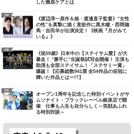
した徹底ケアとは
PR
《渡辺淳一原作＆娘・渡邉直子監督》“女性
の性”を真摯に描く意欲作に黒木瞳・西岡德
馬・吉田羊が出演決定！《映画『月がみて
いる』》
PR
《祝59歳》日本中の【ステイサム愛】が大
暴走！ “勝手に”生誕祭試写会開催！ 主演も
助演も全部ステイサム！「ステサミー賞」
爆誕！【応募総数941票 全54作品の栄冠に
輝いた作品とはー!?】
PR
オープン1周年を記念した特別イベントがサ
ムソナイト・ブラックレーベル銀座店で開
催 仕事も人生も自分らしく～笑顔あふれ
る特別対談～