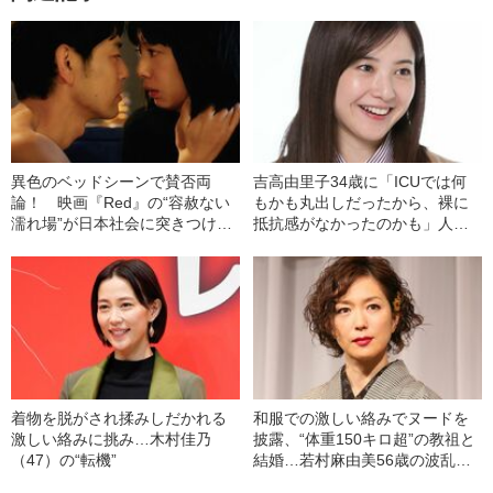
異色のベッドシーンで賛否両
吉高由里子34歳に「ICUでは何
論！ 映画『Red』の“容赦ない
もかも丸出しだったから、裸に
濡れ場”が日本社会に突きつけた
抵抗感がなかったのかも」人生
もの
観が激変した“出来事”とは
着物を脱がされ揉みしだかれる
和服での激しい絡みでヌードを
激しい絡みに挑み…木村佳乃
披露、“体重150キロ超”の教祖と
（47）の“転機”
結婚…若村麻由美56歳の波乱万
丈