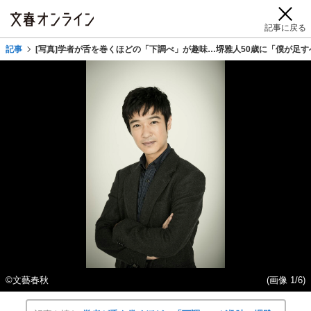
記事に戻る
記事
[写真]学者が舌を巻くほどの「下調べ」が趣味…堺雅人50歳に「僕が足す
©文藝春秋
(画像 1/6)