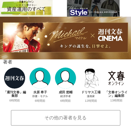
著者
「週刊文春」編
水原 希子
成田 悠輔
ドリヤス工場
「文春オンライ
集部
ン」編集部
俳優・モデル
経済学者
漫画家
6時間前
13時間前
6時間前
6時間前
12時間前
その他の著者を見る