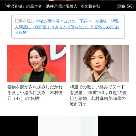
『半沢直樹』の原作者・池井戸潤と堺雅人 ©文藝春秋
(画像 5/6)
記事を読む
学者が舌を巻くほどの「下調べ」が趣味…堺雅
人50歳に「僕が足すべきものは何もない」と言わしめた“あ
る役柄”
着物を脱がされ揉みしだかれ
和服での激しい絡みでヌード
る激しい絡みに挑み…木村佳
を披露、“体重150キロ超”の教
乃（47）の“転機”
祖と結婚…若村麻由美56歳の
波乱万丈