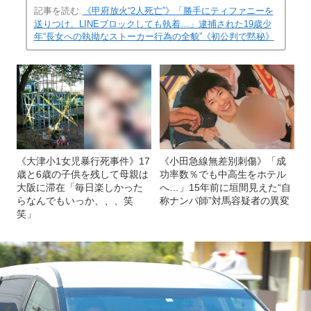
記事を読む
《甲府放火“2人死亡”》「勝手にティファニーを
送りつけ、LINEブロックしても執着…」逮捕された19歳少
年“長女への執拗なストーカー行為の全貌”《初公判で黙秘》
《大津小1女児暴行死事件》17
《小田急線無差別刺傷》「成
歳と6歳の子供を残して母親は
功率数％でも中高生をホテル
大阪に滞在「毎日楽しかった
へ…」15年前に垣間見えた“自
らなんでもいっか、、、笑
称ナンパ師”対馬容疑者の異変
笑」