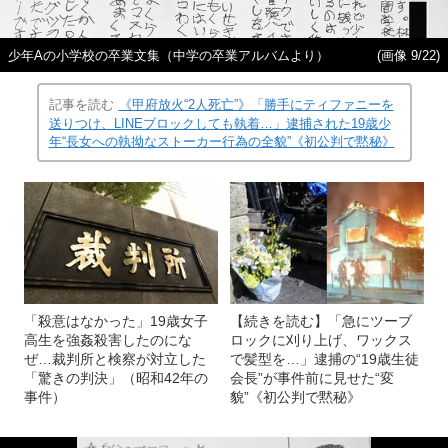
少年Aの小学校の卒業文集（中学の卒業アルバムより）
(画像 9/22)
記事を読む
《甲府放火“2人死亡”》「勝手にティファニーを
送りつけ、LINEブロックしても執着…」逮捕された19歳少
年“長女への執拗なストーカー行為の全貌”《初公判で黙秘》
「殺意はなかった」19歳女子
【続きを読む】「急にツーブ
高生を強姦殺害したのにな
ロックに刈り上げ、ワックス
ぜ…裁判所と検察が対立した
で髪型を…」逮捕の“19歳生徒
「驚きの判決」（昭和42年の
会長”が事件前に見せた“変
事件）
貌”《初公判で黙秘》