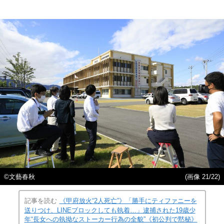
©文藝春秋
(画像 21/22)
記事を読む
《甲府放火“2人死亡”》「勝手にティファニーを
送りつけ、LINEブロックしても執着…」逮捕された19歳少
年“長女への執拗なストーカー行為の全貌”《初公判で黙秘》