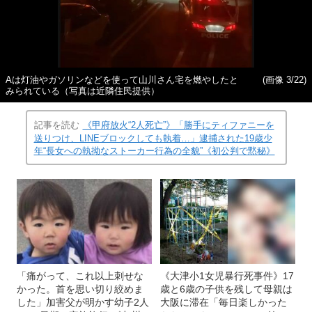
Aは灯油やガソリンなどを使って山川さん宅を燃やしたと
(画像 3/22)
みられている（写真は近隣住民提供）
記事を読む
《甲府放火“2人死亡”》「勝手にティファニーを
送りつけ、LINEブロックしても執着…」逮捕された19歳少
年“長女への執拗なストーカー行為の全貌”《初公判で黙秘》
「痛がって、これ以上刺せな
《大津小1女児暴行死事件》17
かった。首を思い切り絞めま
歳と6歳の子供を残して母親は
した」加害父が明かす幼子2人
大阪に滞在「毎日楽しかった