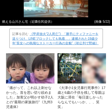
燃える山川さん宅（近隣住民提供）
(画像 5/22)
記事を読む
《甲府放火“2人死亡”》「勝手にティファニーを
送りつけ、LINEブロックしても執着…」逮捕された19歳少
年“長女への執拗なストーカー行為の全貌”《初公判で黙秘》
「痛がって、これ以上刺せな
《大津小1女児暴行死事件》17
かった。首を思い切り絞めま
歳と6歳の子供を残して母親は
した」加害父が明かす幼子2人
大阪に滞在「毎日楽しかった
との“最期の家族旅行”《九州3
らなんでもいっか、、、笑
児遺体》
笑」