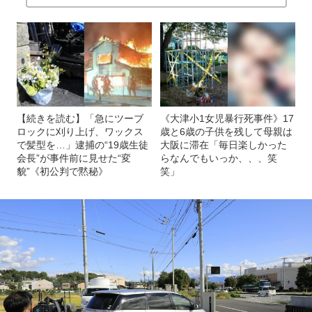
【続きを読む】「急にツーブ
《大津小1女児暴行死事件》17
ロックに刈り上げ、ワックス
歳と6歳の子供を残して母親は
で髪型を…」逮捕の“19歳生徒
大阪に滞在「毎日楽しかった
会長”が事件前に見せた“変
らなんでもいっか、、、笑
貌”《初公判で黙秘》
笑」