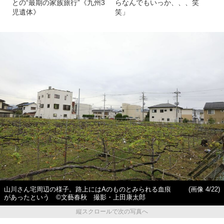
との“最期の家族旅行”《九州3
らなんでもいっか、、、笑
児遺体》
笑」
山川さん宅周辺の様子。路上にはAのものとみられる血痕
(画像 4/22)
があったという ©文藝春秋 撮影・上田康太郎
縦スクロールで次の写真へ