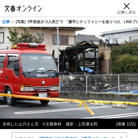
記事に戻る
記事
[写真]《甲府放火“2人死亡”》「勝手にティファニーを送りつけ、LIN
全焼した山川さん宅 ©文藝春秋 撮影・上田康太郎
(画像 1/22)