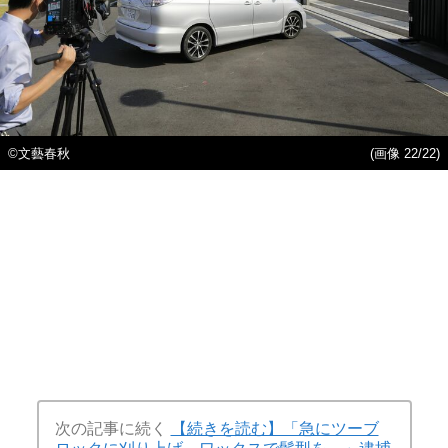
©文藝春秋
(画像 22/22)
次の記事に続く
【続きを読む】「急にツーブ