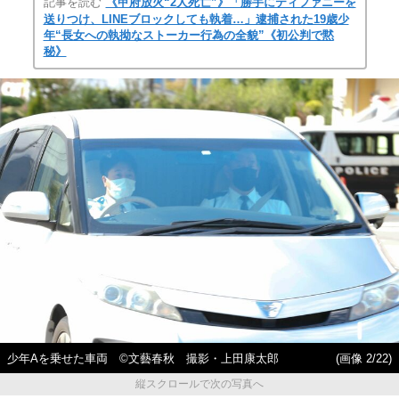
記事を読む
《甲府放火“2人死亡”》「勝手にティファニーを
送りつけ、LINEブロックしても執着…」逮捕された19歳少
年“長女への執拗なストーカー行為の全貌”《初公判で黙
秘》
少年Aを乗せた車両 ©文藝春秋 撮影・上田康太郎
(画像 2/22)
縦スクロールで次の写真へ