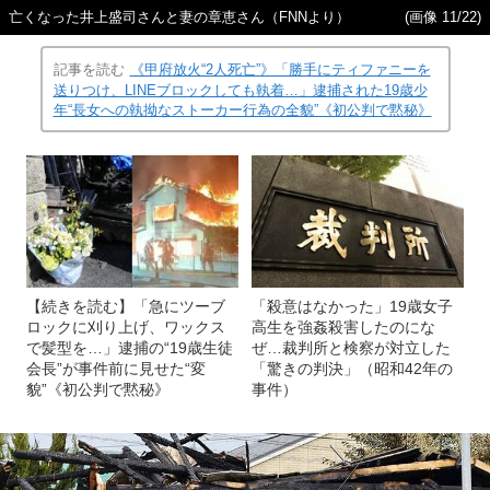
亡くなった井上盛司さんと妻の章恵さん（FNNより）
(画像 11/22)
記事を読む
《甲府放火“2人死亡”》「勝手にティファニーを
送りつけ、LINEブロックしても執着…」逮捕された19歳少
年“長女への執拗なストーカー行為の全貌”《初公判で黙秘》
【続きを読む】「急にツーブ
「殺意はなかった」19歳女子
ロックに刈り上げ、ワックス
高生を強姦殺害したのにな
で髪型を…」逮捕の“19歳生徒
ぜ…裁判所と検察が対立した
会長”が事件前に見せた“変
「驚きの判決」（昭和42年の
貌”《初公判で黙秘》
事件）