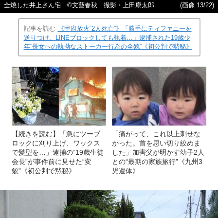
全焼した井上さん宅 ©文藝春秋 撮影・上田康太郎
(画像 13/22)
記事を読む
《甲府放火“2人死亡”》「勝手にティファニーを
送りつけ、LINEブロックしても執着…」逮捕された19歳少
年“長女への執拗なストーカー行為の全貌”《初公判で黙秘》
【続きを読む】「急にツーブ
「痛がって、これ以上刺せな
ロックに刈り上げ、ワックス
かった。首を思い切り絞めま
で髪型を…」逮捕の“19歳生徒
した」加害父が明かす幼子2人
会長”が事件前に見せた“変
との“最期の家族旅行”《九州3
貌”《初公判で黙秘》
児遺体》