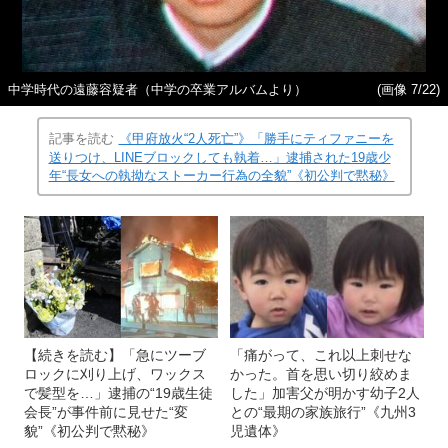
中学時代の遠藤容疑者（中学の卒業アルバムより）
(画像 7/22)
記事を読む
《甲府放火“2人死亡”》「勝手にティファニーを
送りつけ、LINEブロックしても執着…」逮捕された19歳少
年“長女への執拗なストーカー行為の全貌”《初公判で黙秘》
【続きを読む】「急にツーブ
「痛がって、これ以上刺せな
ロックに刈り上げ、ワックス
かった。首を思い切り絞めま
で髪型を…」逮捕の“19歳生徒
した」加害父が明かす幼子2人
会長”が事件前に見せた“変
との“最期の家族旅行”《九州3
貌”《初公判で黙秘》
児遺体》