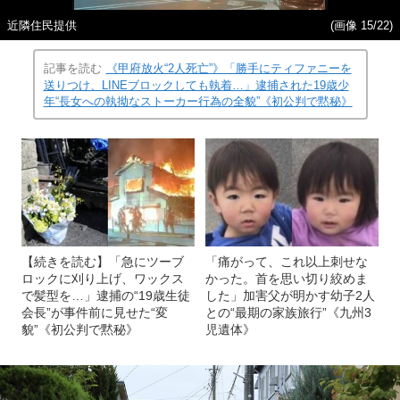
近隣住民提供
(画像 15/22)
記事を読む
《甲府放火“2人死亡”》「勝手にティファニーを
送りつけ、LINEブロックしても執着…」逮捕された19歳少
年“長女への執拗なストーカー行為の全貌”《初公判で黙秘》
【続きを読む】「急にツーブ
「痛がって、これ以上刺せな
ロックに刈り上げ、ワックス
かった。首を思い切り絞めま
で髪型を…」逮捕の“19歳生徒
した」加害父が明かす幼子2人
会長”が事件前に見せた“変
との“最期の家族旅行”《九州3
貌”《初公判で黙秘》
児遺体》