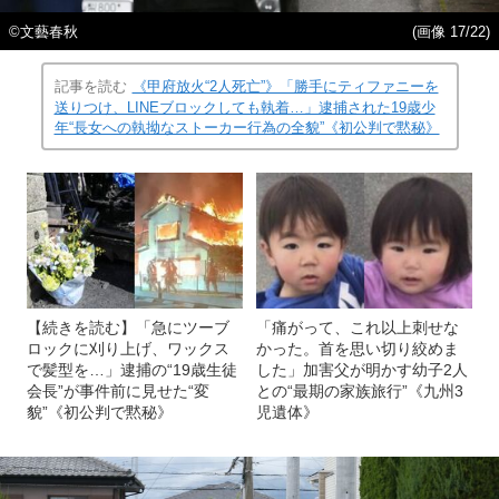
©文藝春秋
(画像 17/22)
記事を読む
《甲府放火“2人死亡”》「勝手にティファニーを
送りつけ、LINEブロックしても執着…」逮捕された19歳少
年“長女への執拗なストーカー行為の全貌”《初公判で黙秘》
【続きを読む】「急にツーブ
「痛がって、これ以上刺せな
ロックに刈り上げ、ワックス
かった。首を思い切り絞めま
で髪型を…」逮捕の“19歳生徒
した」加害父が明かす幼子2人
会長”が事件前に見せた“変
との“最期の家族旅行”《九州3
貌”《初公判で黙秘》
児遺体》