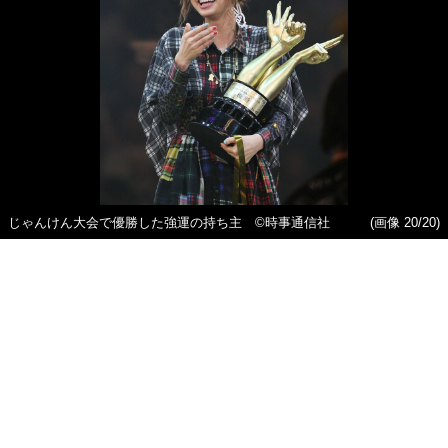
じゃんけん大会で優勝した強運の持ち主 ©時事通信社
(画像 20/20)