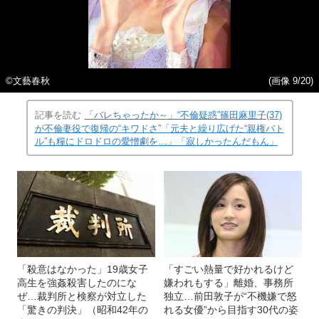
©文藝春秋
(画像 9/20)
記事を読む
「バレちゃったか～」“不倫疑惑”篠田麻里子(37)
が不倫妻役で復帰の“キワドさ”「元夫と繰り広げた“親権バト
ル”も糧にドロドロの愛憎劇を…」「寂しかったんだもん」
「殺意はなかった」19歳女子
「すごい熱量で好かれるけど
高生を強姦殺害したのにな
嫌われもする」離婚、事務所
ぜ…裁判所と検察が対立した
独立…前田敦子が“不機嫌で怒
「驚きの判決」（昭和42年の
れる女優”から目指す30代の姿