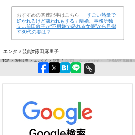
おすすめの関連記事はこちら
「すごい熱量で
好かれるけど嫌われもする」離婚、事務所独
立…前田敦子が“不機嫌で怒れる女優”から目指
す30代の姿は？
エンタメ
芸能
#篠田麻里子
TOP
週刊文春
エンタメ
記事
[写真]「バレちゃったか～」“不倫疑惑”篠田麻