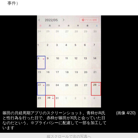
事件）
篠田の月経周期アプリのスクリーンショット。青枠がA氏
(画像 4/20)
と性行為を行った日で、赤枠が篠田がX氏と会っていた日
なのだという。※プライバシーに配慮して一部を加工して
います
縦スクロールで次の写真へ