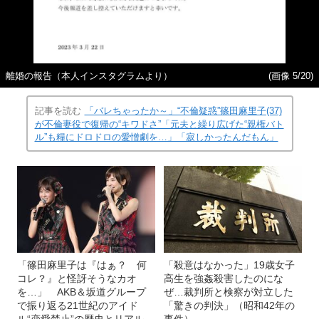
離婚の報告（本人インスタグラムより）
(画像 5/20)
記事を読む
「バレちゃったか～」“不倫疑惑”篠田麻里子(37)
が不倫妻役で復帰の“キワドさ”「元夫と繰り広げた“親権バト
ル”も糧にドロドロの愛憎劇を…」「寂しかったんだもん」
「篠田麻里子は『はぁ？ 何
「殺意はなかった」19歳女子
コレ？』と怪訝そうなカオ
高生を強姦殺害したのにな
を…」 AKB＆坂道グループ
ぜ…裁判所と検察が対立した
で振り返る21世紀のアイド
「驚きの判決」（昭和42年の
ル“恋愛禁止”の歴史とリアル
事件）