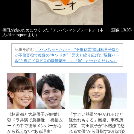
篠田が娘のためにつくった「アンパンマンプレート」（本
(画像 13/20)
人のInstagramより）
記事を読む
「バレちゃったか～」“不倫疑惑”篠田麻里子(37)
が不倫妻役で復帰の“キワドさ”「元夫と繰り広げた“親権バト
ル”も糧にドロドロの愛憎劇を…」「寂しかったんだもん」
《林遣都と大島優子が結婚》
「すごい熱量で好かれるけど
朝ドラ共演で急接近！ 祝福ム
嫌われもする」離婚、事務所
ードの中で後輩メンバーが心
独立…前田敦子が“不機嫌で怒
から祝えない“ある理由”
れる女優”から目指す30代の姿