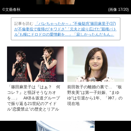
©文藝春秋
(画像 17/20)
記事を読む
「バレちゃったか～」“不倫疑惑”篠田麻里子(37)
が不倫妻役で復帰の“キワドさ”「元夫と繰り広げた“親権バト
ル”も糧にドロドロの愛憎劇を…」「寂しかったんだもん」
「篠田麻里子は『はぁ？ 何
前田敦子の離婚の裏で… “板
コレ？』と怪訝そうなカオ
野友美”は第一子妊娠、“まゆ
を…」 AKB＆坂道グループ
ゆ”は引退から1年、「神7」の
で振り返る21世紀のアイド
現在地
ル“恋愛禁止”の歴史とリアル