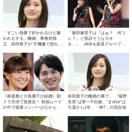
「すごい熱量で好かれるけど嫌
「篠田麻里子は『はぁ？ 何コ
われもする」離婚、事務所独
レ？』と怪訝そうなカオ
立…前田敦子が“不機嫌で怒れる
を…」 AKB＆坂道グループで
女優”から目指す30代の姿は？
振り返る21世紀のアイドル“恋愛
禁止”の歴史とリアル
《林遣都と大島優子が結婚》朝
前田敦子の離婚の裏で… “板野
ドラ共演で急接近！ 祝福ムード
友美”は第一子妊娠、“まゆゆ”は
の中で後輩メンバーが心から祝
引退から1年、「神7」の現在地
えない“ある理由”