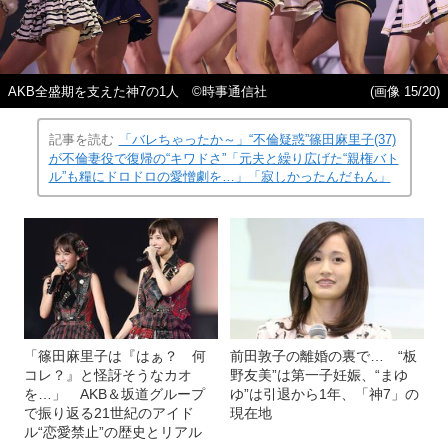
AKB全盛期を支えた神7の1人 ©時事通信社
(画像 15/20)
記事を読む
「バレちゃったか～」“不倫疑惑”篠田麻里子(37)
が不倫妻役で復帰の“キワドさ”「元夫と繰り広げた“親権バト
ル”も糧にドロドロの愛憎劇を…」「寂しかったんだもん」
「篠田麻里子は『はぁ？ 何
前田敦子の離婚の裏で… “板
コレ？』と怪訝そうなカオ
野友美”は第一子妊娠、“まゆ
を…」 AKB＆坂道グループ
ゆ”は引退から1年、「神7」の
で振り返る21世紀のアイド
現在地
ル“恋愛禁止”の歴史とリアル