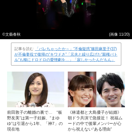
©文藝春秋
(画像 11/20)
記事を読む
「バレちゃったか～」“不倫疑惑”篠田麻里子(37)
が不倫妻役で復帰の“キワドさ”「元夫と繰り広げた“親権バト
ル”も糧にドロドロの愛憎劇を…」「寂しかったんだもん」
前田敦子の離婚の裏で… “板
《林遣都と大島優子が結婚》
野友美”は第一子妊娠、“まゆ
朝ドラ共演で急接近！ 祝福ム
ゆ”は引退から1年、「神7」の
ードの中で後輩メンバーが心
現在地
から祝えない“ある理由”