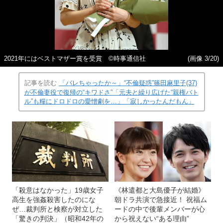
2021年にはベストマザー賞を受賞 ©時事通信社
(画像 3/20)
記事を読む
「バレちゃったか～」“不倫疑惑”篠田麻里子(37)
が不倫妻役で復帰の“キワドさ”「元夫と繰り広げた“親権バト
ル”も糧にドロドロの愛憎劇を…」「寂しかったんだもん」
「殺意はなかった」19歳女子
《林遣都と大島優子が結婚》
高生を強姦殺害したのにな
朝ドラ共演で急接近！ 祝福ム
ぜ…裁判所と検察が対立した
ードの中で後輩メンバーが心
「驚きの判決」（昭和42年の
から祝えない“ある理由”