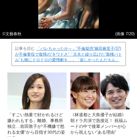
©文藝春秋
(画像 7/20)
記事を読む
「バレちゃったか～」“不倫疑惑”篠田麻里子(37)
が不倫妻役で復帰の“キワドさ”「元夫と繰り広げた“親権バト
ル”も糧にドロドロの愛憎劇を…」「寂しかったんだもん」
「すごい熱量で好かれるけど
《林遣都と大島優子が結婚》
嫌われもする」離婚、事務所
朝ドラ共演で急接近！ 祝福ム
独立…前田敦子が“不機嫌で怒
ードの中で後輩メンバーが心
れる女優”から目指す30代の姿
から祝えない“ある理由”