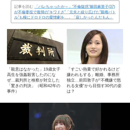
記事を読む
「バレちゃったか～」“不倫疑惑”篠田麻里子(37)
が不倫妻役で復帰の“キワドさ”「元夫と繰り広げた“親権バト
ル”も糧にドロドロの愛憎劇を…」「寂しかったんだもん」
「殺意はなかった」19歳女子
「すごい熱量で好かれるけど
高生を強姦殺害したのにな
嫌われもする」離婚、事務所
ぜ…裁判所と検察が対立した
独立…前田敦子が“不機嫌で怒
「驚きの判決」（昭和42年の
れる女優”から目指す30代の姿
事件）
は？