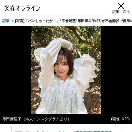
記事に戻る
記事
[写真]「バレちゃったか～」“不倫疑惑”篠田麻里子(37)が不倫妻役で
篠田麻里子（本人インスタグラムより）
(画像 1/20)