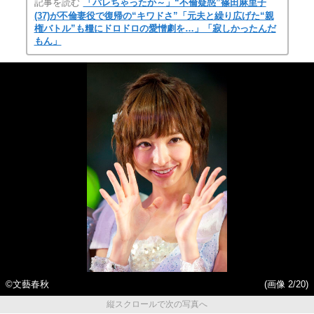
記事を読む
「バレちゃったか～」“不倫疑惑”篠田麻里子
(37)が不倫妻役で復帰の“キワドさ”「元夫と繰り広げた“親
権バトル”も糧にドロドロの愛憎劇を…」「寂しかったんだ
もん」
©文藝春秋
(画像 2/20)
縦スクロールで次の写真へ