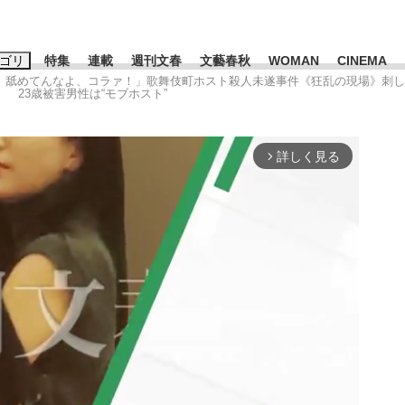
ゴリ
特集
連載
週刊文春
文藝春秋
WOMAN
CINEMA
よ！ 舐めてんなよ、コラァ！」歌舞伎町ホスト殺人未遂事件《狂乱の現場》刺し
 23歳被害男性は“モブホスト”
キーワード入力
ス
エンタメ
ライフ
ビジネス
詳しく見る
arrow_forward_ios
ーワードタグ一覧
山凌輝
#高市早苗
#後藤真希
#森岡毅
#城彰二
#内田有紀
観る将棋、読
#亀和田武
て明かした日本代表監督に...
「最悪の空気のまま解散」W