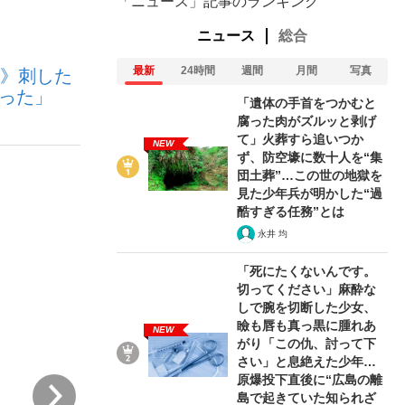
「ニュース」記事のランキング
ニュース
総合
ない資産運用のすべて
最新
24時間
週間
月間
写真
場》刺した
なった」
「遺体の手首をつかむと
腐った肉がズルッと剥げ
て」火葬すら追いつか
NEW
ず、防空壕に数十人を“集
が悲しい」『北の国から』倉本聰氏（91...
団土葬”…この世の地獄を
見た少年兵が明かした“過
酷すぎる任務”とは
永井 均
「死にたくないんです。
切ってください」麻酔な
しで腕を切断した少女、
瞼も唇も真っ黒に腫れあ
NEW
がり「この仇、討って下
さい」と息絶えた少年…
原爆投下直後に“広島の離
次
島で起きていた知られざ