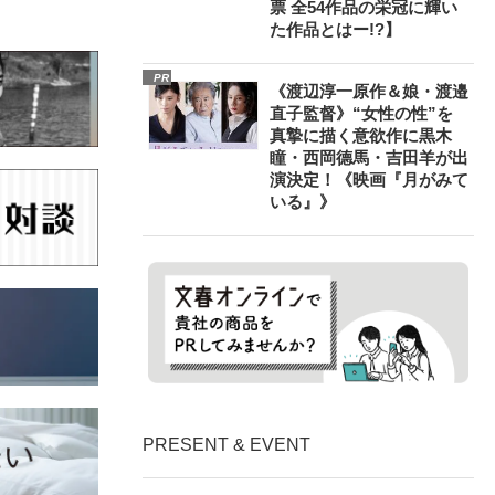
票 全54作品の栄冠に輝い
た作品とはー!?】
PR
《渡辺淳一原作＆娘・渡邉
直子監督》“女性の性”を
真摯に描く意欲作に黒木
瞳・西岡德馬・吉田羊が出
演決定！《映画『月がみて
いる』》
PRESENT & EVENT