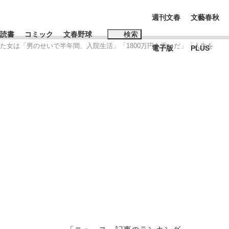
週刊文春
文藝春秋
読書
コミック
文春野球
検索
た女は「男のせいで半年間、入院生活」「1800万円を貢いだ」「人生を
電子版
PLUS
インタビュー
読書
#松田聖子
む将棋
BC日本代表“敗戦”の真実 選手が明かす...