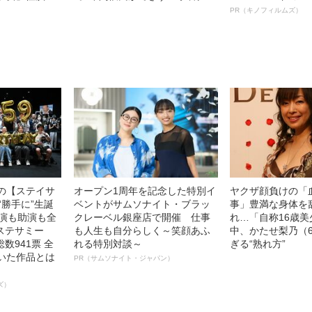
69）の美しす
ビアも話題の“可愛すぎる”大食い
ルインタビュー“
PR（キノフィルムズ）
女子（24）が語る、驚愕の食生
名優、複雑な父親
活
語る”《日本興収7
中の【ステイサ
オープン1周年を記念した特別イ
ヤクザ顔負けの「
“勝手に”生誕
ベントがサムソナイト・ブラッ
事」豊満な身体を
主演も助演も全
クレーベル銀座店で開催 仕事
れ…「自称16歳
ステサミー
も人生も自分らしく～笑顔あふ
中、かたせ梨乃（
数941票 全
れる特別対談～
ぎる“熟れ方”
輝いた作品とは
PR（サムソナイト・ジャパン）
ズ）