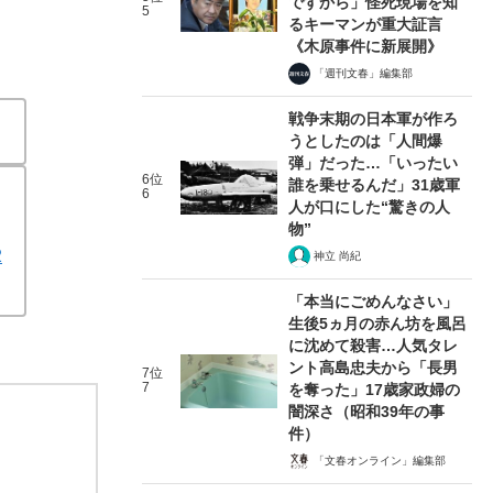
ですから」怪死現場を知
5
るキーマンが重大証言
《木原事件に新展開》
「週刊文春」編集部
戦争末期の日本軍が作ろ
うとしたのは「人間爆
弾」だった…「いったい
6位
誰を乗せるんだ」31歳軍
6
人が口にした“驚きの人
物”
2
神立 尚紀
「本当にごめんなさい」
生後5ヵ月の赤ん坊を風呂
に沈めて殺害…人気タレ
ント高島忠夫から「長男
7位
7
を奪った」17歳家政婦の
闇深さ（昭和39年の事
件）
「文春オンライン」編集部