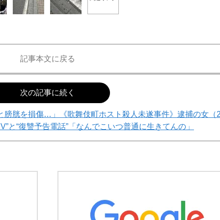
記事本文に戻る
次の記事に続く
と膀胱を損傷…」《歌舞伎町ホスト殺人未遂事件》逮捕の女（
DV”と“復讐予告電話”「なんでこいつ普通に生きてんの」