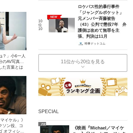
ロケバス性的暴行事件
「ジャングルポケット」
NEW
元メンバー斉藤被告
10
（43）公判で懲役7年 弁
位
10
護側は改めて無罪を主
張、判決は11月
時事ドットコム
ね？」小6一人
分のAV写真…
11位から20位を見る
した言葉とは
SPECIAL
l／マイケル』》
PR
クソン役、コ
《映画『Michael／マイケ
ゴ オフィシャ