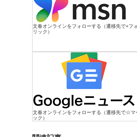
文春オンラインをフォローする
（遷移先で+フ
リック）
文春オンラインをフォローする
（遷移先で☆マ
ック）