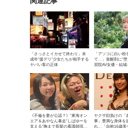
関連記事
「さっさとイカせて終わり」未
「アソコに白い粉
成年”援デリ”少女たちが相手する
て…」覚醒剤に“堕
ヤバい客の正体
習院AV女優・結
捕されてやっと自
た」と語るワケ《
煩悶》
《不倫を妻が公認？》“東海オン
ヤクザ顔負けの「
エア＆あやなん暴走”しばゆーを
事」豊満な身体を
支える“胸まで長髪の看護師現地
れ…「自称16歳美