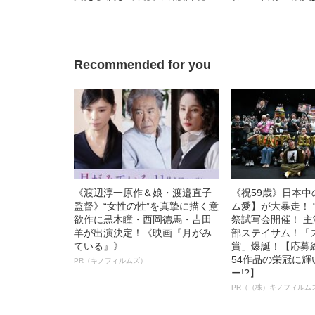
妻”の正体「あやなんは首タトゥ
中、かたせ梨乃（
ーのホスト風男と…」
ぎる“熟れ方”
Recommended for you
《渡辺淳一原作＆娘・渡邉直子
《祝59歳》日本
監督》“女性の性”を真摯に描く意
ム愛】が大暴走！ 
欲作に黒木瞳・西岡德馬・吉田
祭試写会開催！ 
羊が出演決定！《映画『月がみ
部ステイサム！「
ている』》
賞」爆誕！【応募総
54作品の栄冠に
PR（キノフィルムズ）
ー!?】
PR（（株）キノフィルム