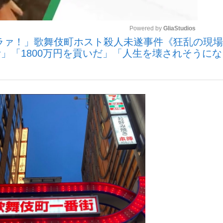
Powered by 
GliaStudios
いまさら聞け
ラァ！」歌舞伎町ホスト殺人未遂事件《狂乱の現
」「1800万円を貢いだ」「人生を壊されそうに
Mute
手が証言した“NPB聞...
「クマが悪者扱いされているの
もっと見る
カー日本代表・森保一監督...