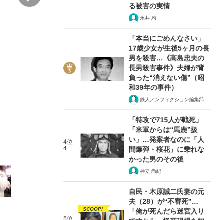
る被害の実情
永井 均
「本当にごめんなさい」
17歳少女が生後5ヶ月の長
男を殺害…《高島忠夫の
長男殺害事件》夫婦が背
負った“消えない傷”（昭
2/17
和39年の事件）
鉄人ノンフィクション編集部
「特攻で715人が戦死」
「米軍からは“馬鹿”扱
い」…発案者なのに「人
4位
4
間爆弾・桜花」に乗れな
かった男のその後
神立 尚紀
自民・木原誠二氏妻の元
夫（28）が“不審死”…
SCOOP!
「俺が死んだら迷宮入り
5位