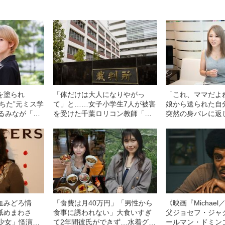
を塗られ
「体だけは大人になりやがっ
「これ、ママだよ
ちた”元ミス学
て」と……女子小学生7人が被害
娘から送られた自
城るみなが「逮
を受けた千葉ロリコン教師「鬼
突然の身バレに返
分らしくなれ
畜の所業」
お嬢様時代の
血みどろ情
「食費は月40万円」「男性から
《映画『Michae
舐めまわさ
食事に誘われない」大食いすぎ
父ジョセフ・ジャ
少女」怪演
て2年間彼氏ができず…水着グラ
ールマン・ドミン