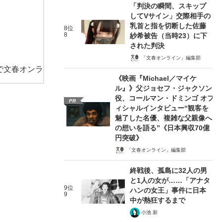
「判決の瞬間、スキップ
してVサイン」交際相手の
乳首と指を切断した佐藤
8位
8
紗希被告（当時23）に下
された判決
「文春オンライン」編集部
で文春オンラ
《映画『Michael／マイケ
ル』》父ジョセフ・ジャクソン
役、コールマン・ドミンゴ オフ
PR
ィシャルインタビュー“観客を
魅了した名優、複雑な父親像へ
の想いを語る”《日本興収70億
円突破》
「文春オンライン」編集部
終戦後、孤島に32人の男
と1人の女が……「アナタ
9位
ハンの女王」事件に日本
9
中が熱狂するまで
小池 新