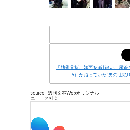
「肋骨骨折、顔面を8針縫い、尿管
5）が語っていた“男の壮絶
source : 週刊文春Webオリジナル
ニュース
社会