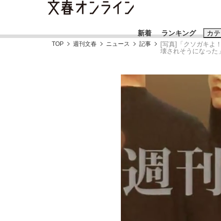
新着
ランキング
カテ
TOP
週刊文春
ニュース
記事
[写真]「クソガキ
壊されそうになった」
スクープ
ニュー
おすすめのキ
#藤田晋
#三
#玉木雄一郎
「90%は失敗する。でも…」本田圭佑が初め
終戦から81年