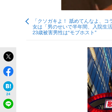
「クソガキよ！ 舐めてんなよ、コ
女は「男のせいで半年間、入院生活
23歳被害男性は“モブホスト”
「敗因分析は一切聞かれなかった」侍ジャパン選
キングの誕生を、目撃せよ。
the Style
24
「目標達成できなかったからと言って…」サッ