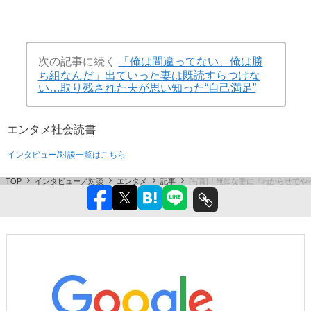
次の記事に続く
「俺は間違ってない、俺は勝
ち組なんだ」出ていった妻は既読すらつけな
い…取り残された夫が思い知った“自己満足”
エンタメ
社会
読書
インタビュー/対談一覧はこちら
TOP
インタビュー／対談
エンタメ
記事
[写真]「無知な妻に『わからせて