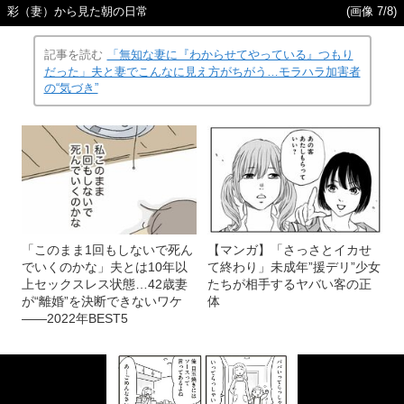
彩（妻）から見た朝の日常
(画像 7/8)
記事を読む
「無知な妻に『わからせてやっている』つもり
だった」夫と妻でこんなに見え方がちがう…モラハラ加害者
の“気づき”
「このまま1回もしないで死ん
【マンガ】「さっさとイカせ
でいくのかな」夫とは10年以
て終わり」未成年”援デリ”少女
上セックスレス状態…42歳妻
たちが相手するヤバい客の正
が“離婚”を決断できないワケ
体
――2022年BEST5