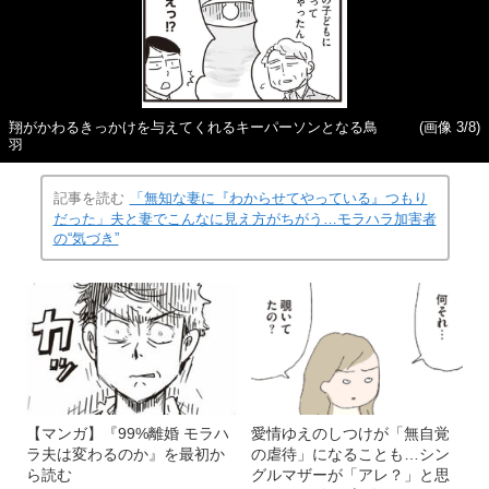
翔がかわるきっかけを与えてくれるキーパーソンとなる鳥
(画像 3/8)
羽
記事を読む
「無知な妻に『わからせてやっている』つもり
だった」夫と妻でこんなに見え方がちがう…モラハラ加害者
の“気づき”
【マンガ】『99%離婚 モラハ
愛情ゆえのしつけが「無自覚
ラ夫は変わるのか』を最初か
の虐待」になることも…シン
ら読む
グルマザーが「アレ？」と思