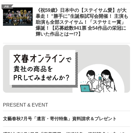
PR
《祝59歳》日本中の【ステイサム愛】が大
暴走！ “勝手に”生誕祭試写会開催！ 主演も
助演も全部ステイサム！「ステサミー賞」
爆誕！【応募総数941票 全54作品の栄冠に
輝いた作品とはー!?】
PRESENT & EVENT
文藝春秋7月号「遺言・寄付特集」資料請求＆プレゼント