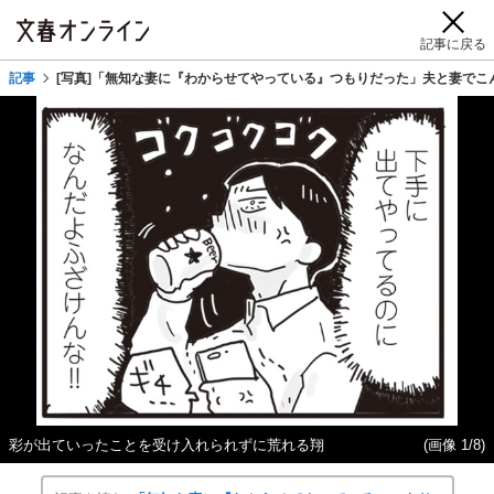
記事に戻る
記事
[写真]「無知な妻に『わからせてやっている』つもりだった」夫と妻でこ
彩が出ていったことを受け入れられずに荒れる翔
(画像 1/8)