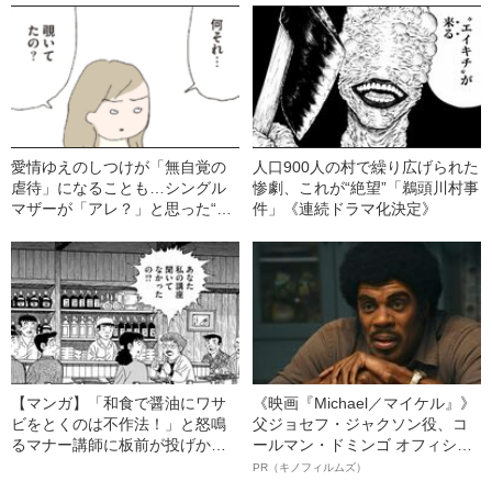
年BEST5
愛情ゆえのしつけが「無自覚の
人口900人の村で繰り広げられた
虐待」になることも…シングル
惨劇、これが“絶望”「鵜頭川村事
マザーが「アレ？」と思った“マ
件」《連続ドラマ化決定》
マ友の言動”
【マンガ】「和食で醤油にワサ
《映画『Michael／マイケル』》
ビをとくのは不作法！」と怒鳴
父ジョセフ・ジャクソン役、コ
るマナー講師に板前が投げかけ
ールマン・ドミンゴ オフィシャ
た“キツい一言”
ルインタビュー“観客を魅了した
PR（キノフィルムズ）
名優、複雑な父親像への想いを