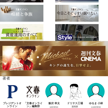
著者
プレジデントオ
「文春オンライ
飯伏 幸太
ドリヤス工場
ゆるま 小林
ンライン
ン」編集部
漫画家
9時間前
16時間前