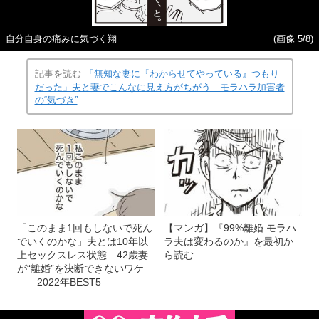
自分自身の痛みに気づく翔
(画像 5/8)
記事を読む
「無知な妻に『わからせてやっている』つもり
だった」夫と妻でこんなに見え方がちがう…モラハラ加害者
の“気づき”
「このまま1回もしないで死ん
【マンガ】『99%離婚 モラハ
でいくのかな」夫とは10年以
ラ夫は変わるのか』を最初か
上セックスレス状態…42歳妻
ら読む
が“離婚”を決断できないワケ
――2022年BEST5