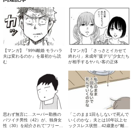
【マンガ】『99%離婚 モラハラ
【マンガ】「さっさとイカせて
夫は変わるのか』を最初から読
終わり」未成年”援デリ”少女たち
む
が相手するヤバい客の正体
思わず無言に…スーパー勤務の
「このまま1回もしないで死んで
バツイチ男性（42）が、独身女
いくのかな」夫とは10年以上セ
性（30）を紹介されて“フリー
ックスレス状態…42歳妻が“離
ズ”した理由とは
婚”を決断できないワケ――2022