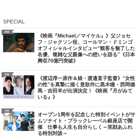
SPECIAL
PR
《映画『Michael／マイケル』》父ジョセ
フ・ジャクソン役、コールマン・ドミンゴ
オフィシャルインタビュー“観客を魅了した
名優、複雑な父親像への想いを語る”《日本
興収70億円突破》
PR
《渡辺淳一原作＆娘・渡邉直子監督》“女性
の性”を真摯に描く意欲作に黒木瞳・西岡德
馬・吉田羊が出演決定！《映画『月がみて
いる』》
PR
オープン1周年を記念した特別イベントがサ
ムソナイト・ブラックレーベル銀座店で開
催 仕事も人生も自分らしく～笑顔あふれ
る特別対談～