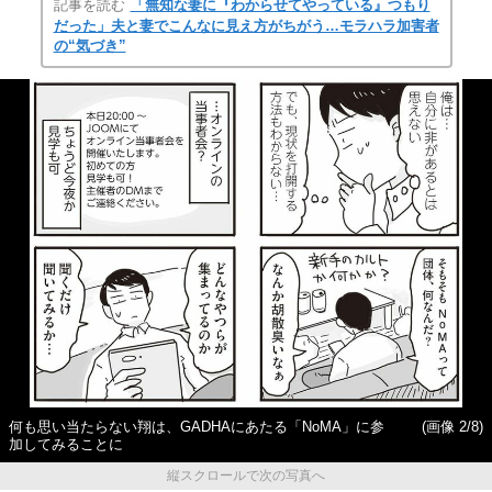
記事を読む
「無知な妻に『わからせてやっている』つもり
だった」夫と妻でこんなに見え方がちがう…モラハラ加害者
の“気づき”
何も思い当たらない翔は、GADHAにあたる「NoMA」に参
(画像 2/8)
加してみることに
縦スクロールで次の写真へ