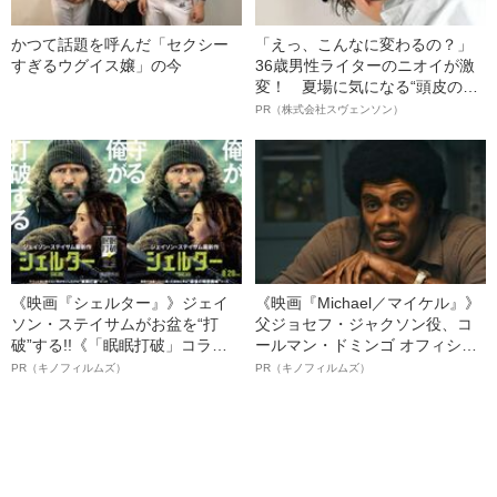
かつて話題を呼んだ「セクシー
「えっ、こんなに変わるの？」
すぎるウグイス嬢」の今
36歳男性ライターのニオイが激
変！ 夏場に気になる“頭皮のニ
オイ”や“ベタつき”を解消す
PR（株式会社スヴェンソン）
る、“ウィッグのスペシャリス
ト”が生み出した徹底ケアとは
《映画『シェルター』》ジェイ
《映画『Michael／マイケル』》
ソン・ステイサムがお盆を“打
父ジョセフ・ジャクソン役、コ
破”する!!《「眠眠打破」コラ
ールマン・ドミンゴ オフィシャ
ボ》
ルインタビュー“観客を魅了した
PR（キノフィルムズ）
PR（キノフィルムズ）
名優、複雑な父親像への想いを
語る”《日本興収70億円突破》