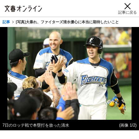
記事に戻る
記事
[写真]大暴れ、ファイターズ清水優心に本当に期待したいこと
7日のロッテ戦で本塁打を放った清水
(画像 1/2)