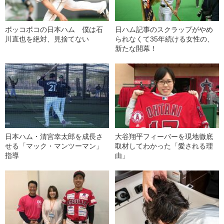
ボッコボコの日本ハム 僕は石
日ハム記事のスクラップがやめ
川直也を絶対、見捨てない
られなくて35年続ける女性の、
新たな開幕！
日本ハム・清宮幸太郎を成長さ
大谷翔平フィーバーを現地徹底
せる「マック・マンツーマン」
取材してわかった「愛される理
指導
由」