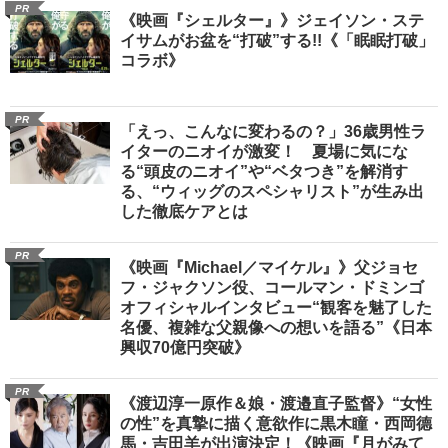
PR
《映画『シェルター』》ジェイソン・ステ
イサムがお盆を“打破”する!!《「眠眠打破」
コラボ》
PR
「えっ、こんなに変わるの？」36歳男性ラ
イターのニオイが激変！ 夏場に気にな
る“頭皮のニオイ”や“ベタつき”を解消す
る、“ウィッグのスペシャリスト”が生み出
した徹底ケアとは
PR
《映画『Michael／マイケル』》父ジョセ
フ・ジャクソン役、コールマン・ドミンゴ
オフィシャルインタビュー“観客を魅了した
名優、複雑な父親像への想いを語る”《日本
興収70億円突破》
PR
《渡辺淳一原作＆娘・渡邉直子監督》“女性
の性”を真摯に描く意欲作に黒木瞳・西岡德
馬・吉田羊が出演決定！《映画『月がみて