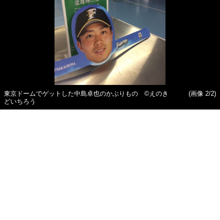
東京ドームでゲットした中島卓也のかぶりもの ©えのき
(画像 2/2)
どいちろう