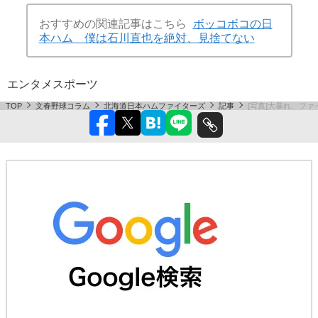
おすすめの関連記事はこちら
ボッコボコの日
本ハム 僕は石川直也を絶対、見捨てない
エンタメ
スポーツ
TOP
文春野球コラム
北海道日本ハムファイターズ
記事
[写真]大暴れ、フ