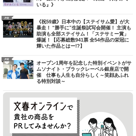
いる』》
PR
《祝59歳》日本中の【ステイサム愛】が大
暴走！ “勝手に”生誕祭試写会開催！ 主演も
助演も全部ステイサム！「ステサミー賞」
爆誕！【応募総数941票 全54作品の栄冠に
輝いた作品とはー!?】
PR
オープン1周年を記念した特別イベントがサ
ムソナイト・ブラックレーベル銀座店で開
催 仕事も人生も自分らしく～笑顔あふれ
る特別対談～