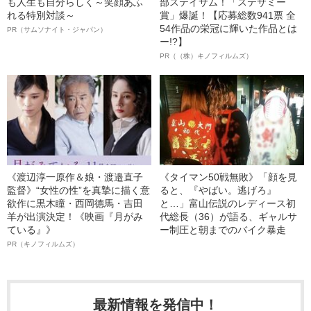
も人生も自分らしく～笑顔あふ
部ステイサム！「ステサミー
れる特別対談～
賞」爆誕！【応募総数941票 全
54作品の栄冠に輝いた作品とは
PR（サムソナイト・ジャパン）
ー!?】
PR（（株）キノフィルムズ）
《渡辺淳一原作＆娘・渡邉直子
《タイマン50戦無敗》「顔を見
監督》“女性の性”を真摯に描く意
ると、『やばい。逃げろ』
欲作に黒木瞳・西岡德馬・吉田
と…」富山伝説のレディース初
羊が出演決定！《映画『月がみ
代総長（36）が語る、ギャルサ
ている』》
ー制圧と朝までのバイク暴走
PR（キノフィルムズ）
最新情報を発信中！