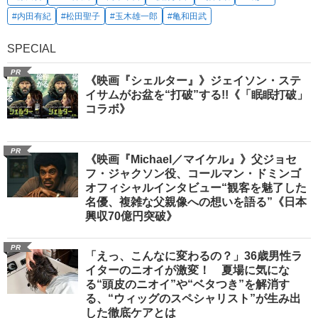
#内田有紀
#松田聖子
#玉木雄一郎
#亀和田武
SPECIAL
PR
《映画『シェルター』》ジェイソン・ステ
イサムがお盆を“打破”する!!《「眠眠打破」
コラボ》
PR
《映画『Michael／マイケル』》父ジョセ
フ・ジャクソン役、コールマン・ドミンゴ
オフィシャルインタビュー“観客を魅了した
名優、複雑な父親像への想いを語る”《日本
興収70億円突破》
PR
「えっ、こんなに変わるの？」36歳男性ラ
イターのニオイが激変！ 夏場に気にな
る“頭皮のニオイ”や“ベタつき”を解消す
る、“ウィッグのスペシャリスト”が生み出
した徹底ケアとは