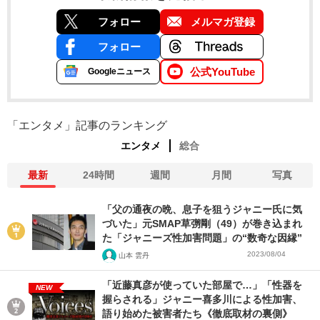
フォロー
メルマガ登録
フォロー
公式YouTube
Googleニュース
「エンタメ」記事のランキング
エンタメ
総合
最新
24時間
週間
月間
写真
「父の通夜の晩、息子を狙うジャニー氏に気
づいた」元SMAP草彅剛（49）が巻き込まれ
た「ジャニーズ性加害問題」の“数奇な因縁”
2023/08/04
山本 雲丹
「近藤真彦が使っていた部屋で…」「性器を
NEW
握らされる」ジャニー喜多川による性加害、
語り始めた被害者たち《徹底取材の裏側》