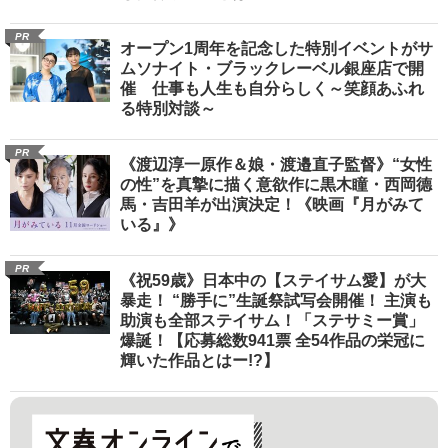
PR
オープン1周年を記念した特別イベントがサ
ムソナイト・ブラックレーベル銀座店で開
催 仕事も人生も自分らしく～笑顔あふれ
る特別対談～
PR
《渡辺淳一原作＆娘・渡邉直子監督》“女性
の性”を真摯に描く意欲作に黒木瞳・西岡德
馬・吉田羊が出演決定！《映画『月がみて
いる』》
PR
《祝59歳》日本中の【ステイサム愛】が大
暴走！ “勝手に”生誕祭試写会開催！ 主演も
助演も全部ステイサム！「ステサミー賞」
爆誕！【応募総数941票 全54作品の栄冠に
輝いた作品とはー!?】