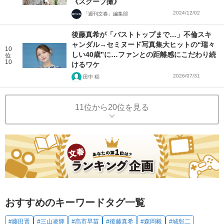
《スクープ撮》
2024/12/02
「週刊文春」編集部
後藤真希が「バストトップまで…」不倫スキ
ャンダル→セミヌード写真集大ヒットの“瑞々
10
しい40歳”に…ファンとの距離感にこだわり続
位
10
けるワケ
2026/07/31
田中 稲
11位から20位を見る
おすすめのキーワードタグ一覧
#藤田晋
#三山凌輝
#高市早苗
#後藤真希
#森岡毅
#城彰二