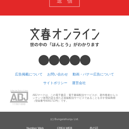
広告掲載について
お問い合わせ
動画・バナー広告について
サイトポリシー
運営会社
ABJマークは、この電子書店・電子書籍配信サービスが、著作権者からコ
ンテンツ使用許諾を得た正規版配信サービスであることを示す登録商標
（登録番号6091713号）です。
(c) Bungeishunju Ltd.
Number Web
CREA WEB
本の話