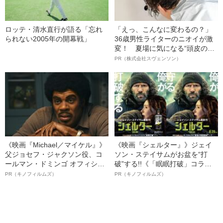
ロッテ・清水直行が語る「忘れ
「えっ、こんなに変わるの？」
られない2005年の開幕戦」
36歳男性ライターのニオイが激
変！ 夏場に気になる“頭皮のニ
オイ”や“ベタつき”を解消す
PR（株式会社スヴェンソン）
る、“ウィッグのスペシャリス
ト”が生み出した徹底ケアとは
《映画『Michael／マイケル』》
《映画『シェルター』》ジェイ
父ジョセフ・ジャクソン役、コ
ソン・ステイサムがお盆を“打
ールマン・ドミンゴ オフィシャ
破”する!!《「眠眠打破」コラ
ルインタビュー“観客を魅了した
ボ》
PR（キノフィルムズ）
PR（キノフィルムズ）
名優、複雑な父親像への想いを
語る”《日本興収70億円突破》