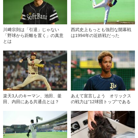
川﨑宗則は「引退」じゃない
西武史上もっとも強烈な開幕戦
「野球から距離を置く」の真意
は1994年の近鉄戦だった
とは
楽天3人のキーマン、池田、釜
あえて宣言しよう オリックス
田、内田にある共通点とは？
の戦力は“12球団トップ“である