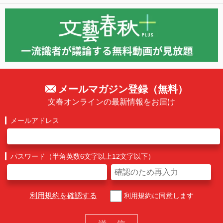
メールマガジン登録（無料）
文春オンラインの最新情報をお届け
メールアドレス
パスワード（半角英数6文字以上12文字以下）
利用規約を確認する
利用規約に同意します