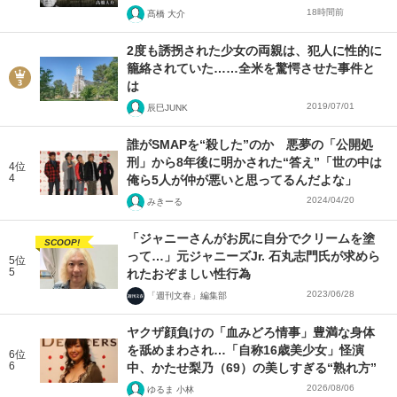
18時間前
髙橋 大介
2度も誘拐された少女の両親は、犯人に性的に
籠絡されていた……全米を驚愕させた事件と
は
2019/07/01
辰巳JUNK
誰がSMAPを“殺した”のか 悪夢の「公開処
刑」から8年後に明かされた“答え”「世の中は
4位
4
俺ら5人が仲が悪いと思ってるんだよな」
2024/04/20
みきーる
「ジャニーさんがお尻に自分でクリームを塗
SCOOP!
って…」元ジャニーズJr. 石丸志門氏が求めら
5位
5
れたおぞましい性行為
2023/06/28
「週刊文春」編集部
ヤクザ顔負けの「血みどろ情事」豊満な身体
を舐めまわされ…「自称16歳美少女」怪演
6位
6
中、かたせ梨乃（69）の美しすぎる“熟れ方”
2026/08/06
ゆるま 小林