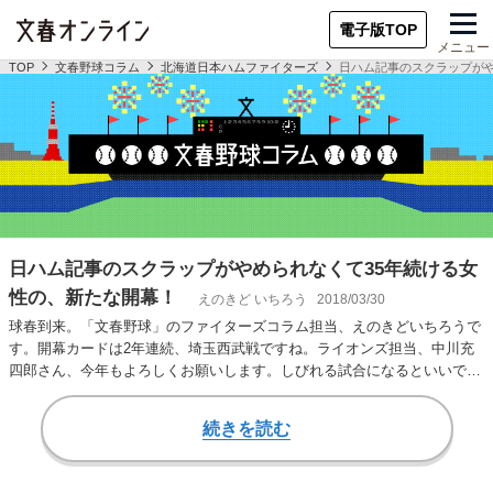
電子版TOP
メニュー
TOP
文春野球コラム
北海道日本ハムファイターズ
日ハム記事のスクラップがや
日ハム記事のスクラップがやめられなくて35年続ける女
性の、新たな開幕！
えのきど いちろう
2018/03/30
球春到来。「文春野球」のファイターズコラム担当、えのきどいちろうで
す。開幕カードは2年連続、埼玉西武戦ですね。ライオンズ担当、中川充
四郎さん、今年もよろしくお願いします。しびれる試合になるといいです
ね。 開幕を1週…
続きを読む