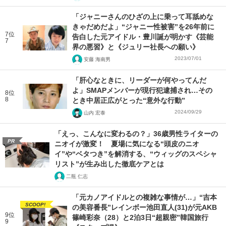
「ジャニーさんのひざの上に乗って耳舐めな
きゃだめだよ」“ジャニー性被害”を26年前に
7位
告白した元アイドル・豊川誕が明かす《芸能
7
界の悪習》と《ジュリー社長への願い》
2023/07/01
安藤 海南男
「肝心なときに、リーダーが何やってんだ
よ」SMAPメンバーが現行犯逮捕され…その
8位
8
とき中居正広がとった“意外な行動”
2024/09/29
山内 宏泰
「えっ、こんなに変わるの？」36歳男性ライターの
PR
ニオイが激変！ 夏場に気になる“頭皮のニオ
イ”や“ベタつき”を解消する、“ウィッグのスペシャ
リスト”が生み出した徹底ケアとは
二瓶 仁志
「元カノアイドルとの複雑な事情が…」“吉本
SCOOP!
の美容番長”レインボー池田直人(31)が元AKB
9位
篠崎彩奈（28）と2泊3日“超親密”韓国旅行
9