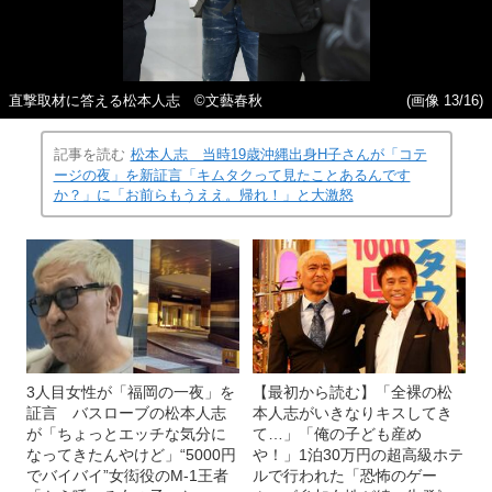
直撃取材に答える松本人志 ©文藝春秋
(画像 13/16)
記事を読む
松本人志 当時19歳沖縄出身H子さんが「コテ
ージの夜」を新証言「キムタクって見たことあるんです
か？」に「お前らもうええ。帰れ！」と大激怒
3人目女性が「福岡の一夜」を
【最初から読む】「全裸の松
証言 バスローブの松本人志
本人志がいきなりキスしてき
が「ちょっとエッチな気分に
て…」「俺の子ども産め
なってきたんやけど」“5000円
や！」1泊30万円の超高級ホテ
でバイバイ”女衒役のM-1王者
ルで行われた「恐怖のゲー