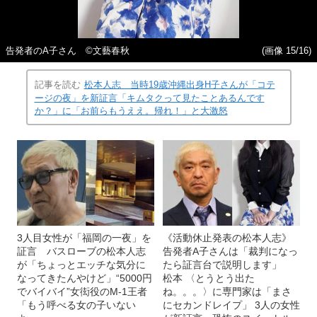
告発者のA子さん ©文藝春秋
(画像 15/16)
記事を読む
松本人志 当時19歳沖縄出身H子さんが「コテ
ージの夜」を新証言「キムタクって見たことあるんです
か？」に「お前らもうええ。帰れ！」と大激怒
3人目女性が「福岡の一夜」を
《活動休止発表の松本人志》
証言 バスローブの松本人志
告発者A子さんは「裁判になっ
が「ちょっとエッチな気分に
たら証言台で説明します」
なってきたんやけど」“5000円
松本 〈とうとう出た
でバイバイ”女衒役のM-1王者
ね。。。〉に専門家は「まさ
「もう呼べる女の子いない
にセカンドレイプ」 3人の女性