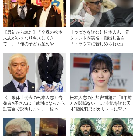
【最初から読む】「全裸の松本
【つづきを読む】松本人志 元
人志がいきなりキスしてき
タレントが実名・顔出し告白
て…」「俺の子ども産めや！」1
「トラウマに苦しめられた」
泊30万円の超高級ホテルで行わ
「あんなにひどい仕打ちを受け
れた「恐怖のゲーム」《参加女
たのは彼だけ」
性が続々告発》
《活動休止発表の松本人志》告
松本人志の性加害問題に「8年前
発者A子さんは「裁判になったら
とか関係ない」…“空気を読む天
証言台で説明します」 松本
才”指原莉乃がカリスマに背いた
〈とうとう出たね。。。〉に専
「意味」
門家は「まさにセカンドレイ
プ」 3人の女性が新証言・恐怖
のスイートルームは大阪、福岡