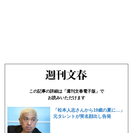
この記事の詳細は「週刊文春電子版」で
お読みいただけます
「松本人志さんから19歳の夏に…」
元タレントが実名顔出し告発