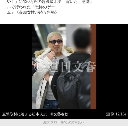
や！」1泊30万円の超高級ホテ
背いた「意味」
ルで行われた「恐怖のゲー
ム」《参加女性が続々告発》
直撃取材に答える松本人志 ©文藝春秋
(画像 12/16)
縦スクロールで次の写真へ