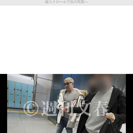
縦スクロールで次の写真へ