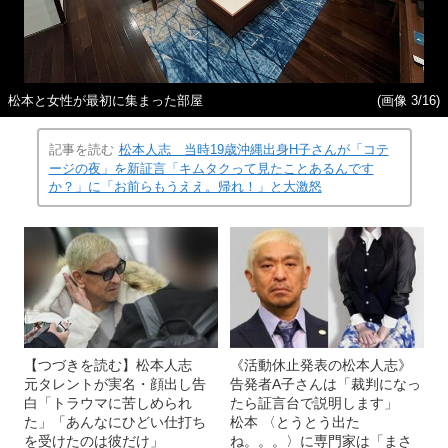
松本と女性が最初に集まった部屋
(画像 3/16)
記事を読む
松本人志 当時19歳沖縄出身H子さんが「コテ
ージの夜」を新証言「キムタクって見たことあるんです
か？」に「お前らもうええ。帰れ！」と大激怒
【つづきを読む】松本人志
《活動休止発表の松本人志》
元タレントが実名・顔出し告
告発者A子さんは「裁判になっ
白「トラウマに苦しめられ
たら証言台で説明します」
た」「あんなにひどい仕打ち
松本 〈とうとう出た
を受けたのは彼だけ」
ね。。。〉に専門家は「まさ