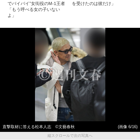
でバイバイ”女衒役のM-1王者
を受けたのは彼だけ」
「もう呼べる女の子いない
よ」
直撃取材に答える松本人志 ©文藝春秋
(画像 6/16)
縦スクロールで次の写真へ