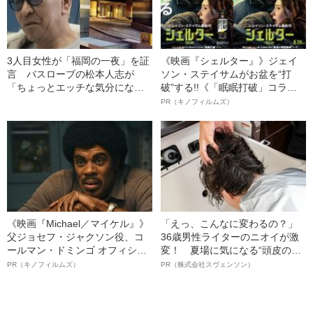
でも行われていた！
3人目女性が「福岡の一夜」を証
《映画『シェルター』》ジェイ
言 バスローブの松本人志が
ソン・ステイサムがお盆を“打
「ちょっとエッチな気分になっ
破”する!!《「眠眠打破」コラ
てきたんやけど」“5000円でバイ
ボ》
PR（キノフィルムズ）
バイ”女衒役のM-1王者「もう呼
べる女の子いないよ」
《映画『Michael／マイケル』》
「えっ、こんなに変わるの？」
父ジョセフ・ジャクソン役、コ
36歳男性ライターのニオイが激
ールマン・ドミンゴ オフィシャ
変！ 夏場に気になる“頭皮のニ
ルインタビュー“観客を魅了した
オイ”や“ベタつき”を解消す
PR（キノフィルムズ）
PR（株式会社スヴェンソン）
名優、複雑な父親像への想いを
る、“ウィッグのスペシャリス
語る”《日本興収70億円突破》
ト”が生み出した徹底ケアとは