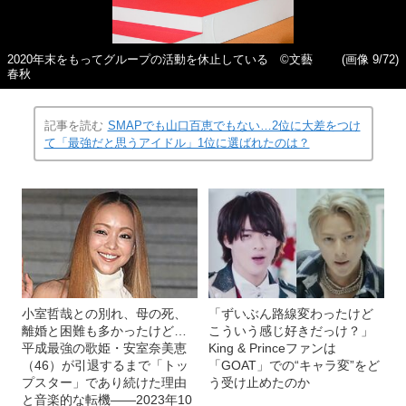
2020年末をもってグループの活動を休止している ©文藝
(画像 9/72)
春秋
記事を読む
SMAPでも山口百恵でもない…2位に大差をつけ
て「最強だと思うアイドル」1位に選ばれたのは？
小室哲哉との別れ、母の死、
「ずいぶん路線変わったけど
離婚と困難も多かったけど…
こういう感じ好きだっけ？」
平成最強の歌姫・安室奈美恵
King & Princeファンは
（46）が引退するまで「トッ
「GOAT」での“キャラ変”をど
プスター」であり続けた理由
う受け止めたのか
と音楽的な転機――2023年10