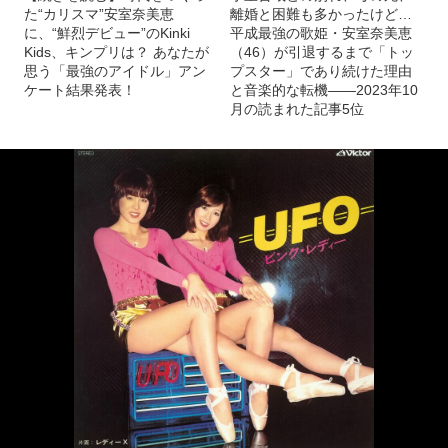
た“カリスマ”安室奈美恵
離婚と困難も多かったけど…
に、“鮮烈デビュー”のKinki
平成最強の歌姫・安室奈美恵
Kids、キンプリは？ あなたが
（46）が引退するまで「トッ
思う「最強のアイドル」アン
プスター」であり続けた理由
ケート結果発表！
と音楽的な転機――2023年10
月の読まれた記事5位