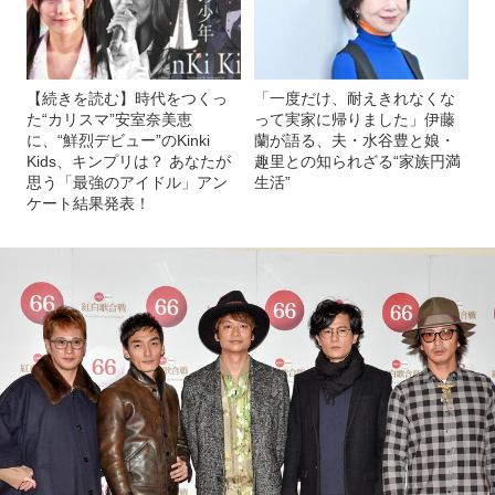
【続きを読む】時代をつくっ
「一度だけ、耐えきれなくな
た“カリスマ”安室奈美恵
って実家に帰りました」伊藤
に、“鮮烈デビュー”のKinki
蘭が語る、夫・水谷豊と娘・
Kids、キンプリは？ あなたが
趣里との知られざる“家族円満
思う「最強のアイドル」アン
生活”
ケート結果発表！