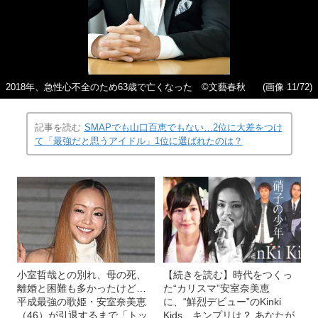
2018年、急性心不全のため63歳で亡くなった ©文藝春秋
(画像 11/72)
記事を読む
SMAPでも山口百恵でもない…2位に大差をつけ
て「最強だと思うアイドル」1位に選ばれたのは？
小室哲哉との別れ、母の死、
【続きを読む】時代をつくっ
離婚と困難も多かったけど…
た“カリスマ”安室奈美恵
平成最強の歌姫・安室奈美恵
に、“鮮烈デビュー”のKinki
（46）が引退するまで「トッ
Kids、キンプリは？ あなたが