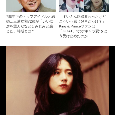
7歳年下のトップアイドルと結
「ずいぶん路線変わったけど
婚…三浦友和72歳が「いい女
こういう感じ好きだっけ？」
房を選んだなとしみじみと感
King & Princeファンは
じた」時期とは？
「GOAT」での“キャラ変”をど
う受け止めたのか