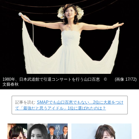
1980年、日本武道館で引退コンサートを行う山口百恵 ©
(画像 17/72)
文藝春秋
記事を読む
SMAPでも山口百恵でもない…2位に大差をつけ
て「最強だと思うアイドル」1位に選ばれたのは？