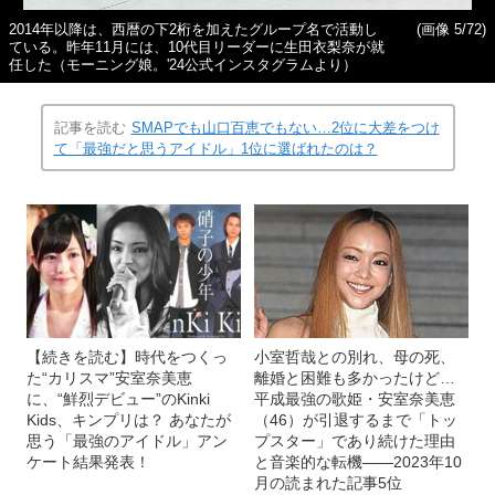
2014年以降は、西暦の下2桁を加えたグループ名で活動し
(画像 5/72)
ている。昨年11月には、10代目リーダーに生田衣梨奈が就
任した（モーニング娘。'24公式インスタグラムより）
記事を読む
SMAPでも山口百恵でもない…2位に大差をつけ
て「最強だと思うアイドル」1位に選ばれたのは？
【続きを読む】時代をつくっ
小室哲哉との別れ、母の死、
た“カリスマ”安室奈美恵
離婚と困難も多かったけど…
に、“鮮烈デビュー”のKinki
平成最強の歌姫・安室奈美恵
Kids、キンプリは？ あなたが
（46）が引退するまで「トッ
思う「最強のアイドル」アン
プスター」であり続けた理由
ケート結果発表！
と音楽的な転機――2023年10
月の読まれた記事5位