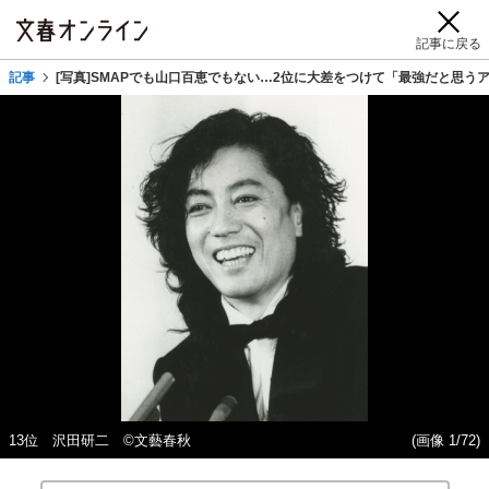
記事に戻る
記事
[写真]SMAPでも山口百恵でもない…2位に大差をつけて「最強だと思う
13位 沢田研二 ©文藝春秋
(画像 1/72)