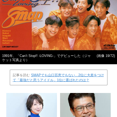
1991年、「Can’t Stop!! -LOVING-」でデビューした（ジャ
(画像 19/72)
ケット写真より）
記事を読む
SMAPでも山口百恵でもない…2位に大差をつけ
て「最強だと思うアイドル」1位に選ばれたのは？