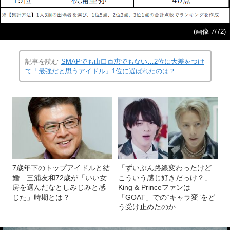
(画像 7/72)
記事を読む
SMAPでも山口百恵でもない…2位に大差をつけ
て「最強だと思うアイドル」1位に選ばれたのは？
7歳年下のトップアイドルと結
「ずいぶん路線変わったけど
婚…三浦友和72歳が「いい女
こういう感じ好きだっけ？」
房を選んだなとしみじみと感
King & Princeファンは
じた」時期とは？
「GOAT」での“キャラ変”をど
う受け止めたのか