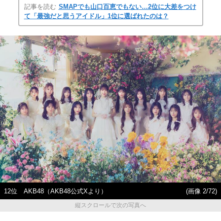
記事を読む
SMAPでも山口百恵でもない…2位に大差をつけ
て「最強だと思うアイドル」1位に選ばれたのは？
12位 AKB48（AKB48公式Xより）
(画像 2/72)
縦スクロールで次の写真へ