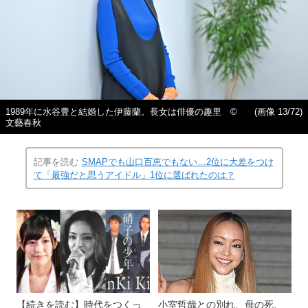
1989年に水谷豊と結婚した伊藤蘭。長女は俳優の趣里 ©
(画像 13/72)
文藝春秋
記事を読む
SMAPでも山口百恵でもない…2位に大差をつけ
て「最強だと思うアイドル」1位に選ばれたのは？
【続きを読む】時代をつくっ
小室哲哉との別れ、母の死、