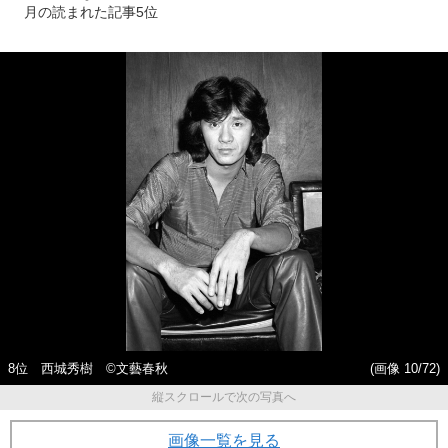
月の読まれた記事5位
8位 西城秀樹 ©文藝春秋
(画像 10/72)
縦スクロールで次の写真へ
画像一覧を見る