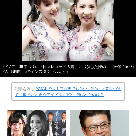
2017年、39年ぶりに「日本レコード大賞」に出演した際の
(画像 15/72)
2人（未唯mieのインスタグラムより）
記事を読む
SMAPでも山口百恵でもない…2位に大差をつけ
て「最強だと思うアイドル」1位に選ばれたのは？