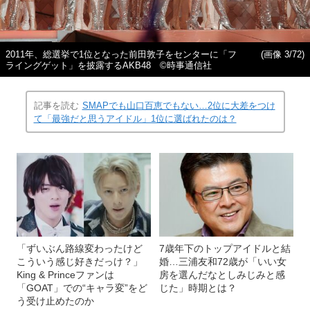
2011年、総選挙で1位となった前田敦子をセンターに「フ
(画像 3/72)
ライングゲット」を披露するAKB48 ©時事通信社
記事を読む
SMAPでも山口百恵でもない…2位に大差をつけ
て「最強だと思うアイドル」1位に選ばれたのは？
「ずいぶん路線変わったけど
7歳年下のトップアイドルと結
こういう感じ好きだっけ？」
婚…三浦友和72歳が「いい女
King & Princeファンは
房を選んだなとしみじみと感
「GOAT」での“キャラ変”をど
じた」時期とは？
う受け止めたのか