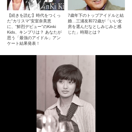
【続きを読む】時代をつくっ
7歳年下のトップアイドルと結
た“カリスマ”安室奈美恵
婚…三浦友和72歳が「いい女
に、“鮮烈デビュー”のKinki
房を選んだなとしみじみと感
Kids、キンプリは？ あなたが
じた」時期とは？
思う「最強のアイドル」アン
ケート結果発表！