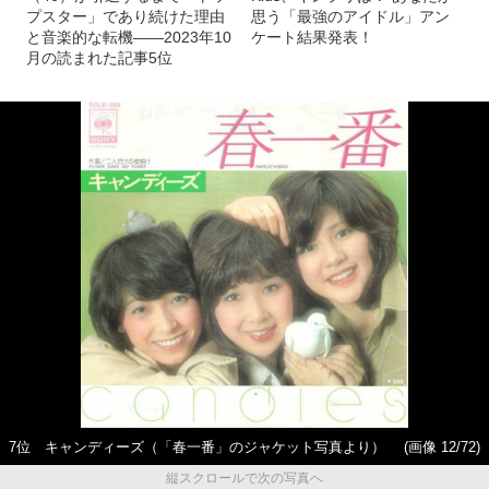
プスター」であり続けた理由
思う「最強のアイドル」アン
と音楽的な転機――2023年10
ケート結果発表！
月の読まれた記事5位
7位 キャンディーズ（「春一番」のジャケット写真より）
(画像 12/72)
縦スクロールで次の写真へ