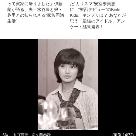
って実家に帰りました」伊藤
た“カリスマ”安室奈美恵
蘭が語る、夫・水谷豊と娘・
に、“鮮烈デビュー”のKinki
趣里との知られざる“家族円満
Kids、キンプリは？ あなたが
生活”
思う「最強のアイドル」アン
ケート結果発表！
5位 山口百恵 ©文藝春秋
(画像 14/72)