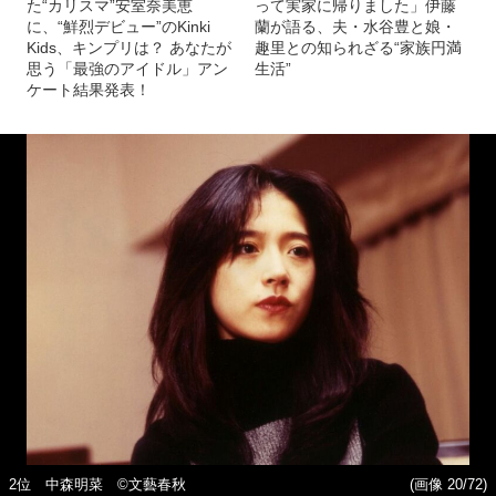
た“カリスマ”安室奈美恵
って実家に帰りました」伊藤
に、“鮮烈デビュー”のKinki
蘭が語る、夫・水谷豊と娘・
Kids、キンプリは？ あなたが
趣里との知られざる“家族円満
思う「最強のアイドル」アン
生活”
ケート結果発表！
2位 中森明菜 ©文藝春秋
(画像 20/72)