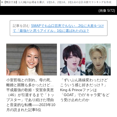
(画像 5/72)
記事を読む
SMAPでも山口百恵でもない…2位に大差をつけ
て「最強だと思うアイドル」1位に選ばれたのは？
小室哲哉との別れ、母の死、
「ずいぶん路線変わったけど
離婚と困難も多かったけど…
こういう感じ好きだっけ？」
平成最強の歌姫・安室奈美恵
King & Princeファンは
（46）が引退するまで「トッ
「GOAT」での“キャラ変”をど
プスター」であり続けた理由
う受け止めたのか
と音楽的な転機――2023年10
月の読まれた記事5位