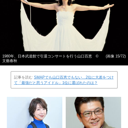
1980年、日本武道館で引退コンサートを行う山口百恵 ©
(画像 15/72)
文藝春秋
記事を読む
SMAPでも山口百恵でもない…2位に大差をつけ
て「最強だと思うアイドル」1位に選ばれたのは？