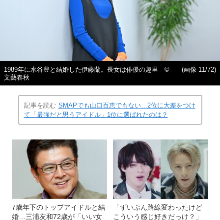
1989年に水谷豊と結婚した伊藤蘭。長女は俳優の趣里 ©
(画像 11/72)
文藝春秋
記事を読む
SMAPでも山口百恵でもない…2位に大差をつけ
て「最強だと思うアイドル」1位に選ばれたのは？
7歳年下のトップアイドルと結
「ずいぶん路線変わったけど
婚…三浦友和72歳が「いい女
こういう感じ好きだっけ？」