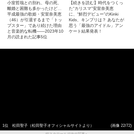
小室哲哉との別れ、母の死、
【続きを読む】時代をつくっ
離婚と困難も多かったけど…
た“カリスマ”安室奈美恵
平成最強の歌姫・安室奈美恵
に、“鮮烈デビュー”のKinki
（46）が引退するまで「トッ
Kids、キンプリは？ あなたが
プスター」であり続けた理由
思う「最強のアイドル」アン
と音楽的な転機――2023年10
ケート結果発表！
月の読まれた記事5位