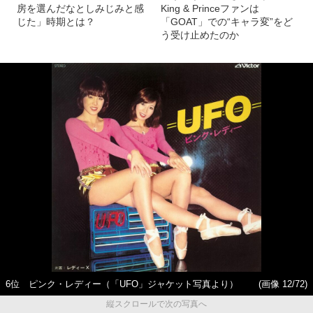
房を選んだなとしみじみと感
King & Princeファンは
じた」時期とは？
「GOAT」での“キャラ変”をど
う受け止めたのか
6位 ピンク・レディー（「UFO」ジャケット写真より）
(画像 12/72)
縦スクロールで次の写真へ