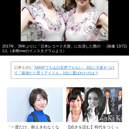
2017年、39年ぶりに「日本レコード大賞」に出演した際の
(画像 13/72)
2人（未唯mieのインスタグラムより）
記事を読む
SMAPでも山口百恵でもない…2位に大差をつけ
て「最強だと思うアイドル」1位に選ばれたのは？
「一度だけ、耐えきれなくな
【続きを読む】時代をつくっ