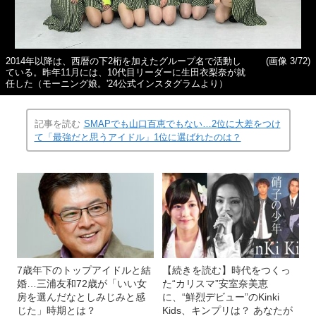
2014年以降は、西暦の下2桁を加えたグループ名で活動し
(画像 3/72)
ている。昨年11月には、10代目リーダーに生田衣梨奈が就
任した（モーニング娘。'24公式インスタグラムより）
記事を読む
SMAPでも山口百恵でもない…2位に大差をつけ
て「最強だと思うアイドル」1位に選ばれたのは？
7歳年下のトップアイドルと結
【続きを読む】時代をつくっ
婚…三浦友和72歳が「いい女
た“カリスマ”安室奈美恵
房を選んだなとしみじみと感
に、“鮮烈デビュー”のKinki
じた」時期とは？
Kids、キンプリは？ あなたが