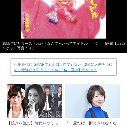
1985年にリリースされた「なんてったってアイドル」（ジ
(画像 19/72)
ャケット写真より）
記事を読む
SMAPでも山口百恵でもない…2位に大差をつけ
て「最強だと思うアイドル」1位に選ばれたのは？
【続きを読む】時代をつくっ
「一度だけ、耐えきれなくな