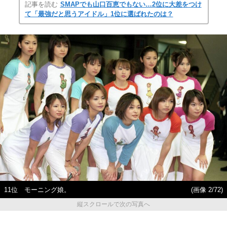
記事を読む
SMAPでも山口百恵でもない…2位に大差をつけ
て「最強だと思うアイドル」1位に選ばれたのは？
11位 モーニング娘。
(画像 2/72)
縦スクロールで次の写真へ