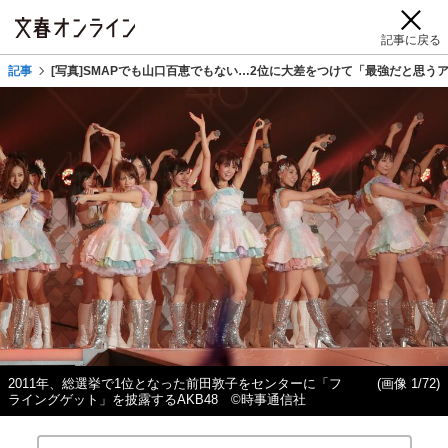
記事に戻る
記事
[写真]SMAPでも山口百恵でもない…2位に大差をつけて「最強だと思う
2011年、総選挙で1位となった前田敦子をセンターに「フ
(画像 1/72)
ライングゲット」を披露するAKB48 ©時事通信社