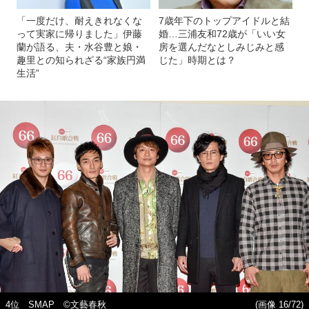
「一度だけ、耐えきれなくな
7歳年下のトップアイドルと結
って実家に帰りました」伊藤
婚…三浦友和72歳が「いい女
蘭が語る、夫・水谷豊と娘・
房を選んだなとしみじみと感
趣里との知られざる“家族円満
じた」時期とは？
生活”
4位 SMAP ©文藝春秋
(画像 16/72)