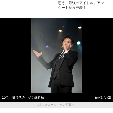
思う「最強のアイドル」アン
ケート結果発表！
10位 郷ひろみ ©文藝春秋
(画像 4/72)
縦スクロールで次の写真へ