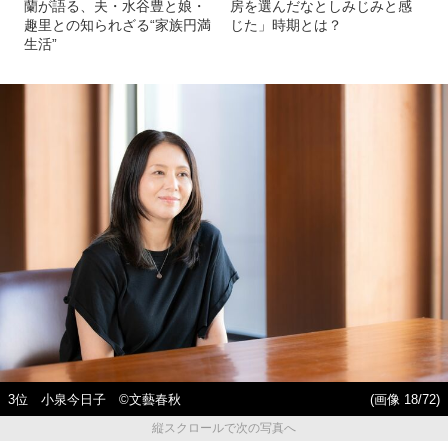
蘭が語る、夫・水谷豊と娘・
房を選んだなとしみじみと感
趣里との知られざる“家族円満
じた」時期とは？
生活”
3位 小泉今日子 ©文藝春秋
(画像 18/72)
縦スクロールで次の写真へ