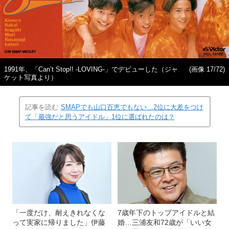
1991年、「Can’t Stop!! -LOVING-」でデビューした（ジャ
(画像 17/72)
ケット写真より）
記事を読む
SMAPでも山口百恵でもない…2位に大差をつけ
て「最強だと思うアイドル」1位に選ばれたのは？
「一度だけ、耐えきれなくな
7歳年下のトップアイドルと結
って実家に帰りました」伊藤
婚…三浦友和72歳が「いい女