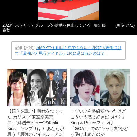
2020年末をもってグループの活動を休止している ©文藝
(画像 7/72)
春秋
記事を読む
SMAPでも山口百恵でもない…2位に大差をつけ
て「最強だと思うアイドル」1位に選ばれたのは？
【続きを読む】時代をつくっ
「ずいぶん路線変わったけど
た“カリスマ”安室奈美恵
こういう感じ好きだっけ？」
に、“鮮烈デビュー”のKinki
King & Princeファンは
Kids、キンプリは？ あなたが
「GOAT」での“キャラ変”をど
思う「最強のアイドル」アン
う受け止めたのか