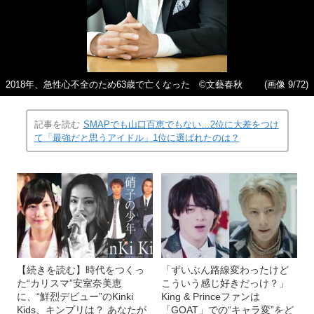
2018年、急性心不全のため63歳で亡くなった ©文藝春秋
(画像 9/72)
記事を読む
SMAPでも山口百恵でもない…2位に大差をつけ
て「最強だと思うアイドル」1位に選ばれたのは？
【続きを読む】時代をつくっ
「ずいぶん路線変わったけど
た“カリスマ”安室奈美恵
こういう感じ好きだっけ？」
に、“鮮烈デビュー”のKinki
King & Princeファンは
Kids、キンプリは？ あなたが
「GOAT」での“キャラ変”をど