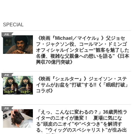
SPECIAL
PR
《映画『Michael／マイケル』》父ジョセ
フ・ジャクソン役、コールマン・ドミンゴ
オフィシャルインタビュー“観客を魅了した
名優、複雑な父親像への想いを語る”《日本
興収70億円突破》
PR
《映画『シェルター』》ジェイソン・ステ
イサムがお盆を“打破”する!!《「眠眠打破」
コラボ》
PR
「えっ、こんなに変わるの？」36歳男性ラ
イターのニオイが激変！ 夏場に気にな
る“頭皮のニオイ”や“ベタつき”を解消す
る、“ウィッグのスペシャリスト”が生み出