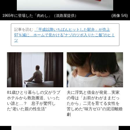
1965年に登場した「肉めし」（淡路屋提供）
(画像 5/6)
記事を読む
「平成以降いちばんヒットした駅弁」が売上
97％減に…ホームで見かける“ナゾのツボ入りたこ飯”のヒミ
ツ
81歳ひとり暮らしの父がラブ
夫に浮気と借金が発覚…実家
ホテルから救急搬送、いった
の母は「お前がわがままだっ
い誰と…？ 息子が驚愕し
たから」二児を育てる女性を
た“老いた親の性生活”
苦しめた“味方ゼロ”の泥沼離婚
劇