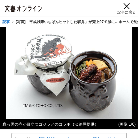
記事に戻る
記事
[写真]「平成以降いちばんヒットした駅弁」が売上97％減に…ホームで見
真っ黒の壺が目立つゴジラとのコラボ（淡路屋提供）
(画像 1/6)