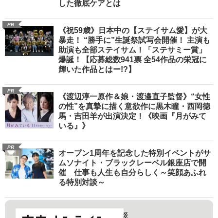
した徹底ケアとは
PR
《祝59歳》日本中の【ステイサム愛】が大
暴走！ “勝手に”生誕祭試写会開催！ 主演も
助演も全部ステイサム！「ステサミー賞」
爆誕！【応募総数941票 全54作品の栄冠に
輝いた作品とはー!?】
PR
《渡辺淳一原作＆娘・渡邉直子監督》“女性
の性”を真摯に描く意欲作に黒木瞳・西岡德
馬・吉田羊が出演決定！《映画『月がみて
いる』》
PR
オープン1周年を記念した特別イベントがサ
ムソナイト・ブラックレーベル銀座店で開
催 仕事も人生も自分らしく～笑顔あふれ
る特別対談～