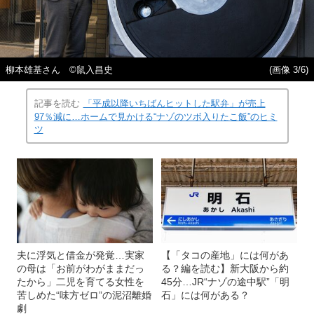
柳本雄基さん ©鼠入昌史
(画像 3/6)
記事を読む
「平成以降いちばんヒットした駅弁」が売上
97％減に…ホームで見かける“ナゾのツボ入りたこ飯”のヒミ
ツ
夫に浮気と借金が発覚…実家
【「タコの産地」には何があ
の母は「お前がわがままだっ
る？編を読む】新大阪から約
たから」二児を育てる女性を
45分…JR“ナゾの途中駅”「明
苦しめた“味方ゼロ”の泥沼離婚
石」には何がある？
劇