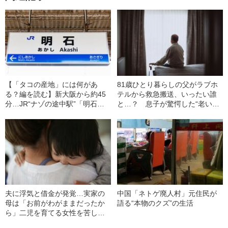
【「タコの産地」には何があ
81歳ひとり暮らしの父がラブホ
る？編を読む】新大阪から約45
テルから救急搬送、いったい誰
分…JR“ナゾの途中駅”「明石」
と…？ 息子が驚愕した“老いた
には何がある？
親の性生活”
夫に浮気と借金が発覚…実家の
中国「ネトゲ廃人村」元住民が
母は「お前がわがままだったか
語る“本物のクズ”の生活
ら」二児を育てる女性を苦しめ
た“味方ゼロ”の泥沼離婚劇