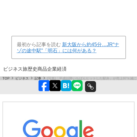
最初から記事を読む
新大阪から約45分…JR“ナ
ゾの途中駅”「明石」には何がある？
ビジネス
旅
歴史
商品
企業
経済
TOP
ビジネス
記事
[写真]「平成以降いちばんヒットした駅弁」が売上97％減