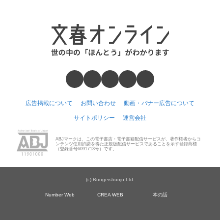
広告掲載について
お問い合わせ
動画・バナー広告について
サイトポリシー
運営会社
ABJマークは、この電子書店・電子書籍配信サービスが、著作権者からコ
ンテンツ使用許諾を得た正規版配信サービスであることを示す登録商標
（登録番号6091713号）です。
(c) Bungeishunju Ltd.
Number Web
CREA WEB
本の話