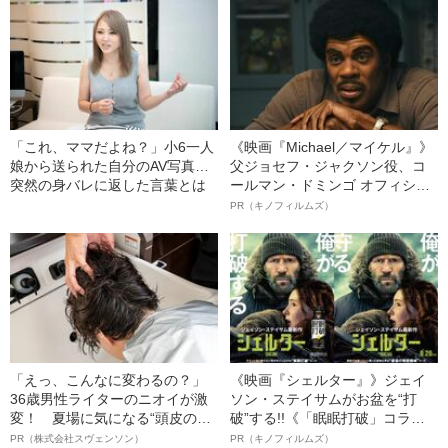
「これ、ママだよね？」小6一人
《映画『Michael／マイケル』》
娘から送られた自分のAV写真…
父ジョセフ・ジャクソン役、コ
突然の身バレに返した言葉とは
ールマン・ドミンゴ オフィシャ
ルインタビュー“観客を魅了した
PR（キノフィルムズ）
名優、複雑な父親像への想いを
語る”《日本興収70億円突破》
「えっ、こんなに変わるの？」
《映画『シェルター』》ジェイ
36歳男性ライターのニオイが激
ソン・ステイサムがお盆を“打
変！ 夏場に気になる“頭皮のニ
破”する!!《「眠眠打破」コラ
オイ”や“ベタつき”を解消す
ボ》
PR（株式会社スヴェンソン）
PR（キノフィルムズ）