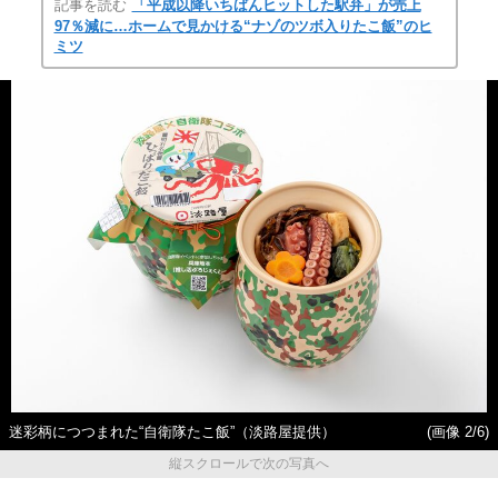
記事を読む
「平成以降いちばんヒットした駅弁」が売上
97％減に…ホームで見かける“ナゾのツボ入りたこ飯”のヒ
ミツ
迷彩柄につつまれた“自衛隊たこ飯”（淡路屋提供）
(画像 2/6)
縦スクロールで次の写真へ