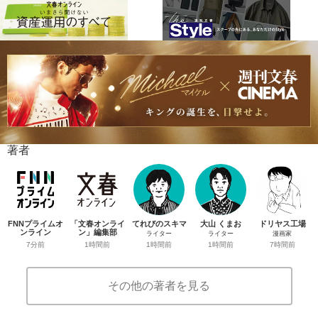
著者
FNNプライムオ
「文春オンライ
てれびのスキマ
大山 くまお
ドリヤス工場
ンライン
ン」編集部
ライター
ライター
漫画家
7分前
1時間前
1時間前
1時間前
7時間前
その他の著者を見る