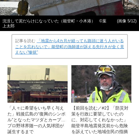
沈没して泥だらけになっていた（能登町・小木港） ©️葉
(画像 5/12)
上太郎
記事を読む
「地震から4カ月が経っても路頭に迷う人がいる
ことを忘れないで」能登町の漁師達が訴える先行きが全く見
えない”惨状”
「人々に希望をいち早く与え
【前回を読む／#2】「防災対
た」戦後広島の“復興のシンボ
策を行政に要望していたの
ル”となったマツダとカープ…
に、対応してくれなかった」
プロ野球界随一の人気球団が
能登半島地震発災前から危険
誕生するまで
を訴えていた地域住民の指摘