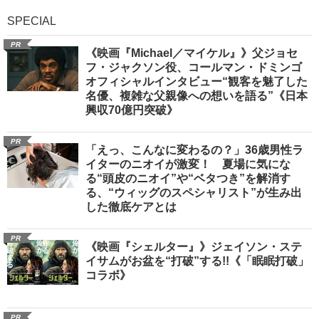
SPECIAL
PR
《映画『Michael／マイケル』》父ジョセ
フ・ジャクソン役、コールマン・ドミンゴ
オフィシャルインタビュー“観客を魅了した
名優、複雑な父親像への想いを語る”《日本
興収70億円突破》
PR
「えっ、こんなに変わるの？」36歳男性ラ
イターのニオイが激変！ 夏場に気にな
る“頭皮のニオイ”や“ベタつき”を解消す
る、“ウィッグのスペシャリスト”が生み出
した徹底ケアとは
PR
《映画『シェルター』》ジェイソン・ステ
イサムがお盆を“打破”する!!《「眠眠打破」
コラボ》
PR