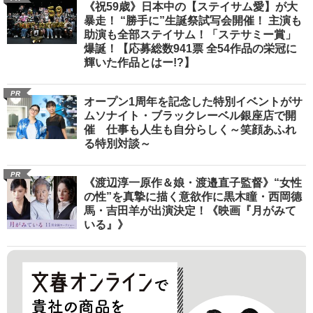
《祝59歳》日本中の【ステイサム愛】が大
暴走！ “勝手に”生誕祭試写会開催！ 主演も
助演も全部ステイサム！「ステサミー賞」
爆誕！【応募総数941票 全54作品の栄冠に
輝いた作品とはー!?】
PR
オープン1周年を記念した特別イベントがサ
ムソナイト・ブラックレーベル銀座店で開
催 仕事も人生も自分らしく～笑顔あふれ
る特別対談～
PR
《渡辺淳一原作＆娘・渡邉直子監督》“女性
の性”を真摯に描く意欲作に黒木瞳・西岡德
馬・吉田羊が出演決定！《映画『月がみて
いる』》