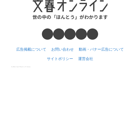
広告掲載について
お問い合わせ
動画・バナー広告について
サイトポリシー
運営会社
ABJマークは、この電子書店・電子書籍配信サービスが、著作権者からコ
ンテンツ使用許諾を得た正規版配信サービスであることを示す登録商標
（登録番号6091713号）です。
(c) Bungeishunju Ltd.
Number Web
CREA WEB
本の話