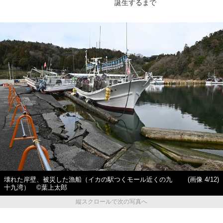
誕生するまで
壊れた岸壁、被災した漁船（イカの駅つくモール近くの九
(画像 4/12)
十九湾） ©️葉上太郎
縦スクロールで次の写真へ