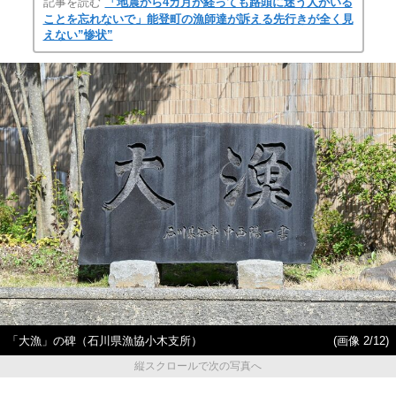
記事を読む
「地震から4カ月が経っても路頭に迷う人がいる
ことを忘れないで」能登町の漁師達が訴える先行きが全く見
えない”惨状”
「大漁」の碑（石川県漁協小木支所）
(画像 2/12)
縦スクロールで次の写真へ