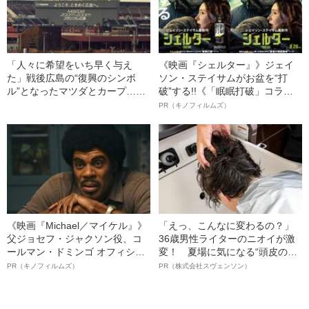
「人々に希望をいち早く与え
《映画『シェルター』》ジェイ
た」戦後広島の“復興のシンボ
ソン・ステイサムがお盆を“打
ル”となったマツダとカープ…プ
破”する!!《「眠眠打破」コラ
ロ野球界随一の人気球団が誕生
ボ》
PR（キノフィルムズ）
するまで
《映画『Michael／マイケル』》
「えっ、こんなに変わるの？」
父ジョセフ・ジャクソン役、コ
36歳男性ライターのニオイが激
ールマン・ドミンゴ オフィシャ
変！ 夏場に気になる“頭皮のニ
ルインタビュー“観客を魅了した
オイ”や“ベタつき”を解消す
PR（キノフィルムズ）
PR（株式会社スヴェンソン）
名優、複雑な父親像への想いを
る、“ウィッグのスペシャリス
語る”《日本興収70億円突破》
ト”が生み出した徹底ケアとは