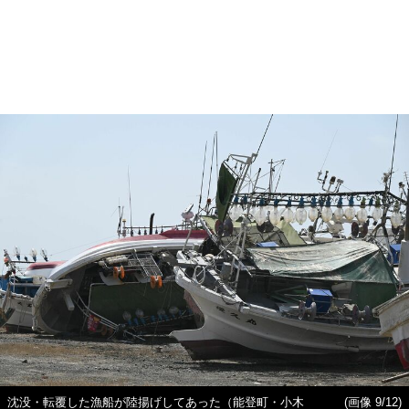
沈没・転覆した漁船が陸揚げしてあった（能登町・小木
(画像 9/12)