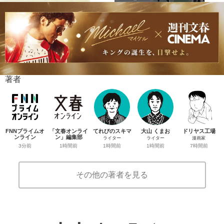
著者
FNNプライムオ
「文春オンライ
てれびのスキマ
大山 くまお
ドリヤス工場
ンライン
ン」編集部
ライター
ライター
漫画家
3分前
1時間前
1時間前
1時間前
7時間前
その他の著者を見る