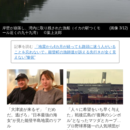
岸壁が崩落し、湾内に取り残された漁船（イカの駅つくモ
(画像 3/12)
ール近くの九十九湾） ©️葉上太郎
記事を読む
「地震から4カ月が経っても路頭に迷う人がいる
ことを忘れないで」能登町の漁師達が訴える先行きが全く見
えない”惨状”
「大津波が来るぞ」「だめ
「人々に希望をいち早く与え
だ。逃げろ」“日本最強の海
た」戦後広島の“復興のシンボ
女”が見た能登半島地震のリア
ル”となったマツダとカープ…
ル
プロ野球界随一の人気球団が