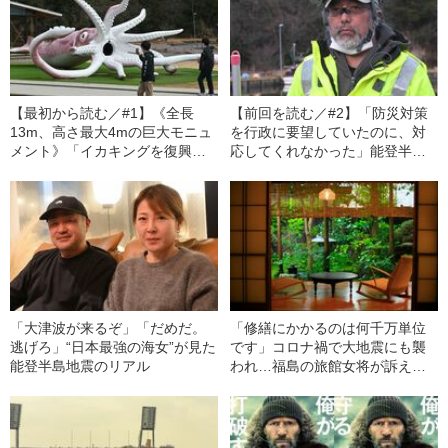
【最初から読む／#1】《全長
【前回を読む／#2】「防災対策
13m、高さ最大4mの巨大モニュ
を行政に要望していたのに、対
メント》「イカキングを復興の
応してくれなかった」能登半島
シンボルに」という動きに、地
地震発災前から危険を訴えてい
元住民の反応が鈍いワケ
た地域住民の指摘
「大津波が来るぞ」「だめだ。
「修繕にかかるのは何千万単位
逃げろ」“日本最強の海女”が見た
です」コロナ禍で大地震にも襲
能登半島地震のリアル
われ…福島の旅館女将が訴え
る“温泉地消滅”の不安