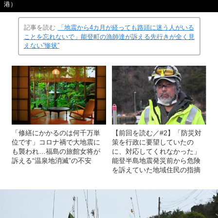
港）
記事を読む
「地震から4カ月が経っても路頭に迷う人がいる
ことを忘れないで」能登町の漁師達が訴える先行きが全く見
えない”惨状”
「修繕にかかるのは何千万単
【前回を読む／#2】「防災対
位です」コロナ禍で大地震に
策を行政に要望していたの
も襲われ…福島の旅館女将が
に、対応してくれなかった」
訴える“温泉地消滅”の不安
能登半島地震発災前から危険
を訴えていた地域住民の指摘