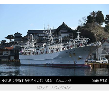
小木港に停泊する中型イカ釣り漁船 ©️葉上太郎
(画像 6/12)
縦スクロールで次の写真へ