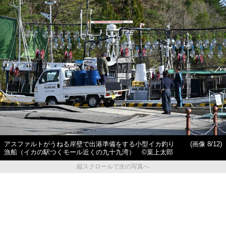
アスファルトがうねる岸壁で出港準備をする小型イカ釣り
(画像 8/12)
漁船（イカの駅つくモール近くの九十九湾） ©️葉上太郎
縦スクロールで次の写真へ