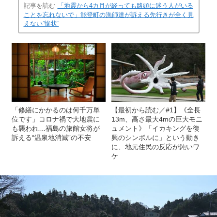
記事を読む
「地震から4カ月が経っても路頭に迷う人がいる
ことを忘れないで」能登町の漁師達が訴える先行きが全く見
えない”惨状”
「修繕にかかるのは何千万単
【最初から読む／#1】《全長
位です」コロナ禍で大地震に
13m、高さ最大4mの巨大モニ
も襲われ…福島の旅館女将が
ュメント》「イカキングを復
訴える“温泉地消滅”の不安
興のシンボルに」という動き
に、地元住民の反応が鈍いワ
ケ