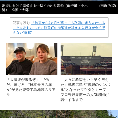
出港に向けて準備する中型イカ釣り漁船（能登町・小木
(画像 7/12)
港） ©️葉上太郎
記事を読む
「地震から4カ月が経っても路頭に迷う人がいる
ことを忘れないで」能登町の漁師達が訴える先行きが全く見
えない”惨状”
「大津波が来るぞ」「だめ
「人々に希望をいち早く与え
だ。逃げろ」“日本最強の海
た」戦後広島の“復興のシンボ
女”が見た能登半島地震のリア
ル”となったマツダとカープ…
ル
プロ野球界随一の人気球団が
誕生するまで