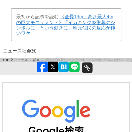
最初から記事を読む
《全長13m、高さ最大4m
の巨大モニュメント》「イカキングを復興のシ
ンボルに」という動きに、地元住民の反応が鈍
いワケ
ニュース
社会
旅
TOP
ニュース
記事
[写真]「地震から4カ月が経っても路頭に迷う人がいること