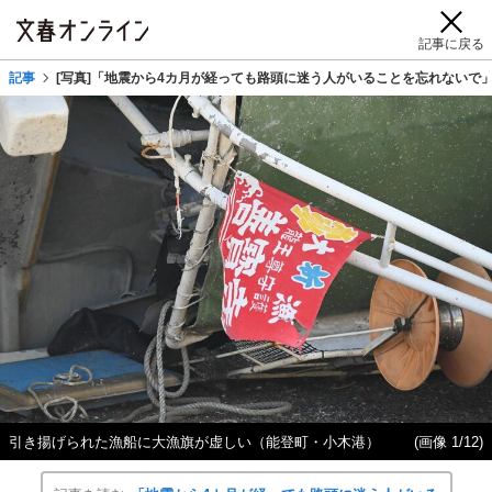
記事に戻る
記事
[写真]「地震から4カ月が経っても路頭に迷う人がいることを忘れないで
引き揚げられた漁船に大漁旗が虚しい（能登町・小木港）
(画像 1/12)