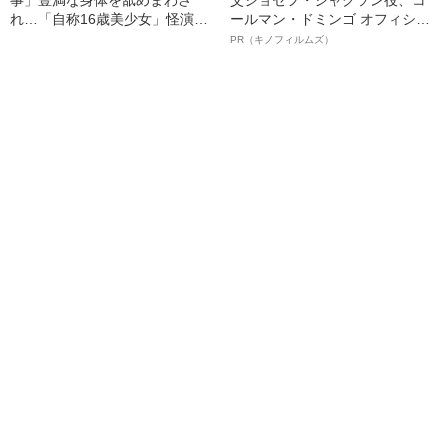
れ…「自称16歳美少女」怪演
ールマン・ドミンゴ オフィシャ
中、かたせ梨乃（69）の美しす
ルインタビュー“観客を魅了した
PR（キノフィルムズ）
ぎる“熟れ方”
名優、複雑な父親像への想いを
語る”《日本興収70億円突破》