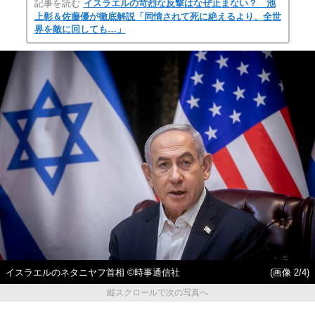
記事を読む
イスラエルの苛烈な反撃はなぜ止まない？ 池
上彰＆佐藤優が徹底解説「同情されて死に絶えるより、全世
界を敵に回しても…」
イスラエルのネタニヤフ首相 ©時事通信社
(画像 2/4)
縦スクロールで次の写真へ