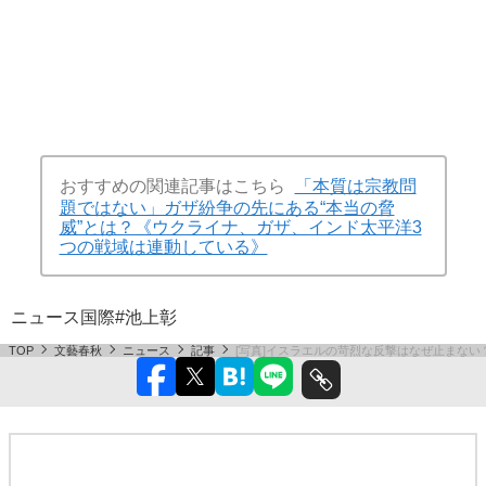
おすすめの関連記事はこちら
「本質は宗教問
題ではない」ガザ紛争の先にある“本当の脅
威”とは？《ウクライナ、ガザ、インド太平洋3
つの戦域は連動している》
ニュース
国際
#池上彰
TOP
文藝春秋
ニュース
記事
[写真]イスラエルの苛烈な反撃はなぜ止まな