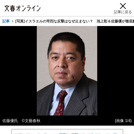
記事に戻る
記事
[写真]イスラエルの苛烈な反撃はなぜ止まない？ 池上彰＆佐藤優が徹
佐藤優氏 ©文藝春秋
(画像 1/4)