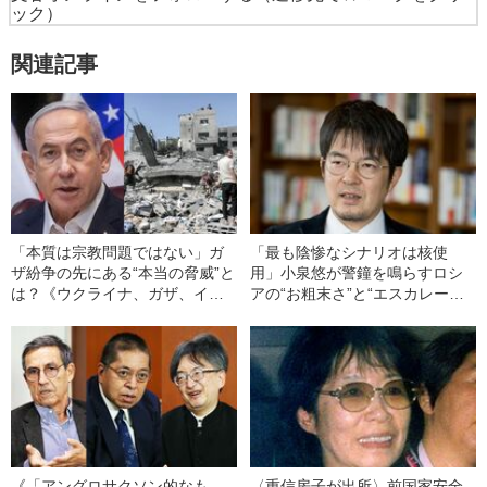
ック）
関連記事
「本質は宗教問題ではない」ガ
「最も陰惨なシナリオは核使
ザ紛争の先にある“本当の脅威”と
用」小泉悠が警鐘を鳴らすロシ
は？《ウクライナ、ガザ、イン
アの“お粗末さ”と“エスカレーシ
ド太平洋3つの戦域は連動してい
ョン抑止”
る》
《「アングロサクソン的なも
〈重信房子が出所〉前国家安全