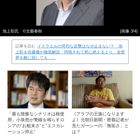
池上彰氏 ©文藝春秋
(画像 3/4)
記事を読む
イスラエルの苛烈な反撃はなぜ止まない？ 池
上彰＆佐藤優が徹底解説「同情されて死に絶えるより、全世
界を敵に回しても…」
「最も陰惨なシナリオは核使
《アラブの王族になります
用」小泉悠が警鐘を鳴らすロ
よ》元朝日新聞・密着記者が
シアの“お粗末さ”と“エスカレ
見たガーシーの「無垢さ」と
ーション抑止”
は？