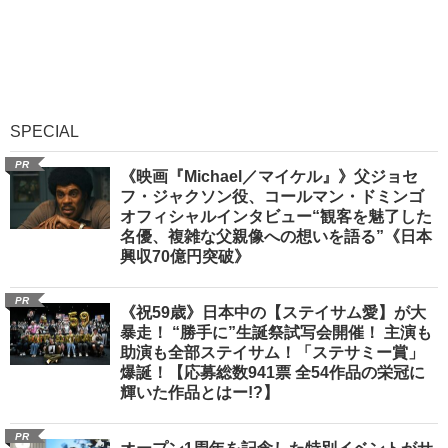
SPECIAL
PR
《映画『Michael／マイケル』》父ジョセ
フ・ジャクソン役、コールマン・ドミンゴ
オフィシャルインタビュー“観客を魅了した
名優、複雑な父親像への想いを語る”《日本
興収70億円突破》
PR
《祝59歳》日本中の【ステイサム愛】が大
暴走！ “勝手に”生誕祭試写会開催！ 主演も
助演も全部ステイサム！「ステサミー賞」
爆誕！【応募総数941票 全54作品の栄冠に
輝いた作品とはー!?】
PR