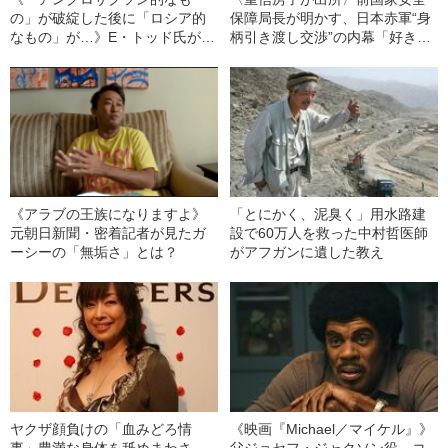
の」が破綻した後に「ロシア的
保障局長が明かす、日本赤軍“身
なもの」が…》E・トッド氏が予
柄引き渡し交渉”の内幕「好きな
言する“新しい社会”
人間を連れていっていいから」
《アラブの王族になりますよ》
「とにかく、泥臭く」用水路建
元朝日新聞・密着記者が見たガ
設で60万人を救った中村哲医師
ーシーの「無垢さ」とは？
がアフガンに遺した教え
ヤクザ顔負けの「血みどろ情
《映画『Michael／マイケル』》
事」豊満な身体を舐めまわさ
父ジョセフ・ジャクソン役、コ