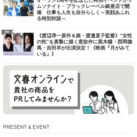
オープン1周年を記念した特別イベントがサ
ムソナイト・ブラックレーベル銀座店で開
催 仕事も人生も自分らしく～笑顔あふれ
る特別対談～
PR
《渡辺淳一原作＆娘・渡邉直子監督》“女性
の性”を真摯に描く意欲作に黒木瞳・西岡德
馬・吉田羊が出演決定！《映画『月がみて
いる』》
PRESENT & EVENT