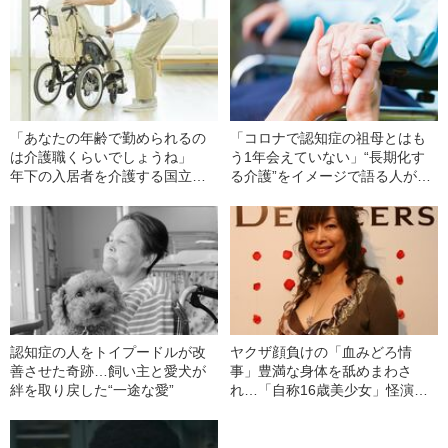
「あなたの年齢で勤められるの
「コロナで認知症の祖母とはも
は介護職くらいでしょうね」
う1年会えていない」“長期化す
年下の入居者を介護する国立大
る介護”をイメージで語る人が知
卒男性（70）の“胸の内”
らないこと
認知症の人をトイプードルが改
ヤクザ顔負けの「血みどろ情
善させた奇跡…飼い主と愛犬が
事」豊満な身体を舐めまわさ
絆を取り戻した“一途な愛”
れ…「自称16歳美少女」怪演
中、かたせ梨乃（69）の美しす
ぎる“熟れ方”