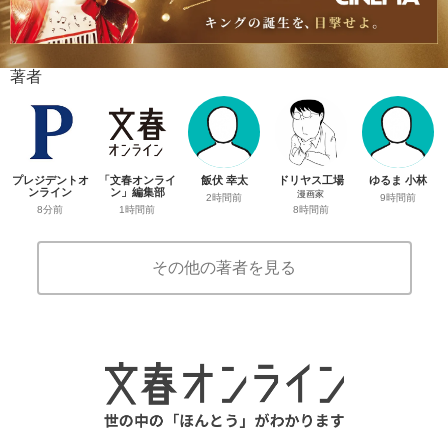
著者
プレジデントオ
「文春オンライ
飯伏 幸太
ドリヤス工場
ゆるま 小林
ンライン
ン」編集部
漫画家
2時間前
9時間前
8分前
1時間前
8時間前
その他の著者を見る