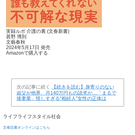
実録ルポ 介護の裏 (文春新書)
甚野 博則
文藝春秋
2024年5月17日 発売
Amazonで購入する
次の記事に続く
【続きを読む】身寄りのない
叔父が他界、月140万円もの請求が…「まるで
後妻業」怪しすぎる“相続人”女性の正体は
ライフ
ライフスタイル
社会
文春読書オンラインはこちら