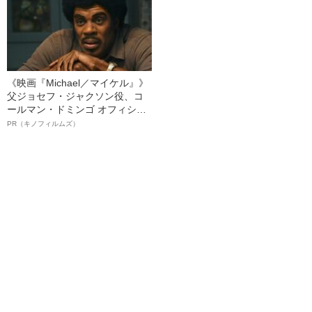
《映画『Michael／マイケル』》
父ジョセフ・ジャクソン役、コ
ールマン・ドミンゴ オフィシャ
ルインタビュー“観客を魅了した
PR（キノフィルムズ）
名優、複雑な父親像への想いを
語る”《日本興収70億円突破》