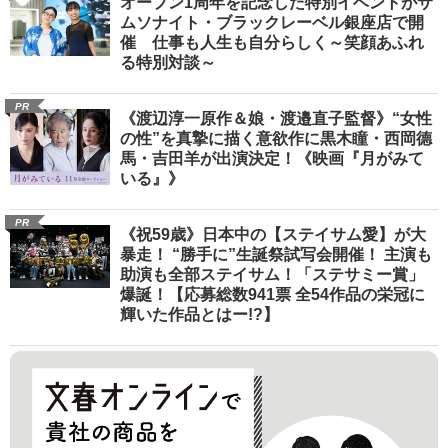
オープン1周年を記念した特別イベントがサ
ムソナイト・ブラックレーベル銀座店で開
催 仕事も人生も自分らしく～笑顔あふれ
る特別対談～
PR
《渡辺淳一原作＆娘・渡邉直子監督》“女性
の性”を真摯に描く意欲作に黒木瞳・西岡德
馬・吉田羊が出演決定！《映画『月がみて
いる』》
PR
《祝59歳》日本中の【ステイサム愛】が大
暴走！ “勝手に”生誕祭試写会開催！ 主演も
助演も全部ステイサム！「ステサミー賞」
爆誕！【応募総数941票 全54作品の栄冠に
輝いた作品とはー!?】