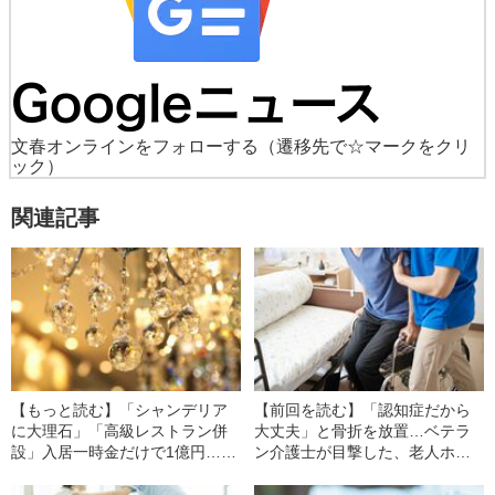
文春オンラインをフォローする
（遷移先で☆マークをクリ
ック）
関連記事
【もっと読む】「シャンデリア
【前回を読む】「認知症だから
に大理石」「高級レストラン併
大丈夫」と骨折を放置…ベテラ
設」入居一時金だけで1億円…増
ン介護士が目撃した、老人ホー
える“高級老人ホーム”の知られざ
ムで行われる“衝撃的な虐待行為”
る実態