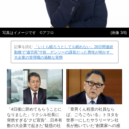
写真はイメージです ©アフロ
(画像 3/8)
記事を読む
「いくら眠ろうとしても眠れない」26日間連続
勤務で“過労死”寸前…デンソーの課長だった男性が明かす、
大企業の管理職の過酷な実態
「4日後に辞めてもらうことに
「章男くん程度の社員なら
なりました」リクシル社長に
ば、ごろごろいる」トヨタを
突然すぎる“クビ宣告”…日本有
世界一にしたサラリーマン社
数の大企業で起きた“疑惑の社
長が抱いていた“創業家への感