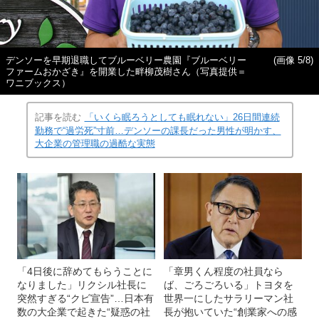
デンソーを早期退職してブルーベリー農園『ブルーベリー
(画像 5/8)
ファームおかざき』を開業した畔柳茂樹さん（写真提供＝
ワニブックス）
記事を読む
「いくら眠ろうとしても眠れない」26日間連続
勤務で“過労死”寸前…デンソーの課長だった男性が明かす、
大企業の管理職の過酷な実態
「4日後に辞めてもらうことに
「章男くん程度の社員なら
なりました」リクシル社長に
ば、ごろごろいる」トヨタを
突然すぎる“クビ宣告”…日本有
世界一にしたサラリーマン社
数の大企業で起きた“疑惑の社
長が抱いていた“創業家への感