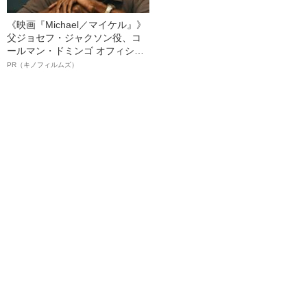
《映画『Michael／マイケル』》
父ジョセフ・ジャクソン役、コ
ールマン・ドミンゴ オフィシャ
ルインタビュー“観客を魅了した
PR（キノフィルムズ）
名優、複雑な父親像への想いを
語る”《日本興収70億円突破》