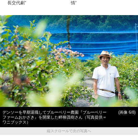
長交代劇”
情”
デンソーを早期退職してブルーベリー農園『ブルーベリー
(画像 6/8)
ファームおかざき』を開業した畔柳茂樹さん（写真提供＝
ワニブックス）
縦スクロールで次の写真へ