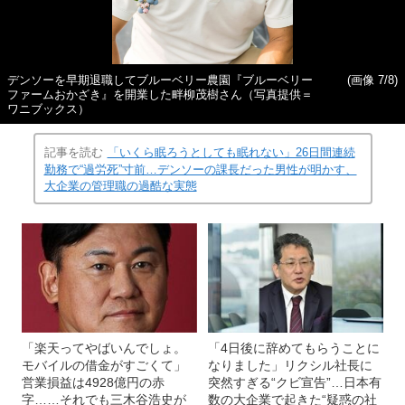
デンソーを早期退職してブルーベリー農園『ブルーベリー
(画像 7/8)
ファームおかざき』を開業した畔柳茂樹さん（写真提供＝
ワニブックス）
記事を読む
「いくら眠ろうとしても眠れない」26日間連続
勤務で“過労死”寸前…デンソーの課長だった男性が明かす、
大企業の管理職の過酷な実態
「楽天ってやばいんでしょ。
「4日後に辞めてもらうことに
モバイルの借金がすごくて」
なりました」リクシル社長に
営業損益は4928億円の赤
突然すぎる“クビ宣告”…日本有
字……それでも三木谷浩史が
数の大企業で起きた“疑惑の社