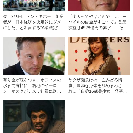
売上2兆円、ドン・キホーテ創業
「楽天ってやばいんでしょ。モ
者が「日本経済を決定的にダメ
バイルの借金がすごくて」営業
にした」と断言する“A級戦犯”と
損益は4928億円の赤字……それ
は？
でも三木谷浩史が「楽天モバイ
ルの成功」を信じる理由
有り金が底をつき、オフィスの
ヤクザ顔負けの「血みどろ情
水まで有料に…窮地のイーロ
事」豊満な身体を舐めまわさ
ン・マスクがテスラ社員に送っ
れ…「自称16歳美少女」怪演
た“一本のメール”
中、かたせ梨乃（69）の美しす
ぎる“熟れ方”