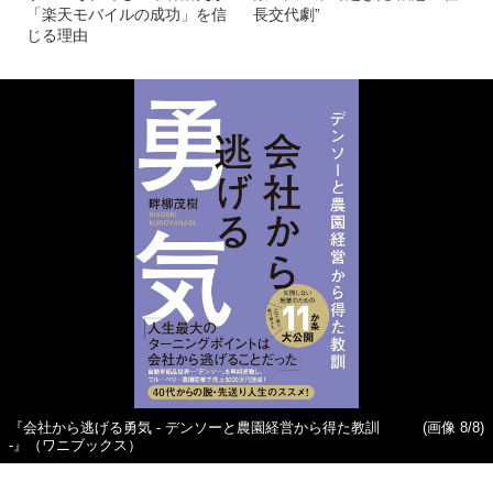
「楽天モバイルの成功」を信
長交代劇”
じる理由
『会社から逃げる勇気 - デンソーと農園経営から得た教訓
(画像 8/8)
-』（ワニブックス）