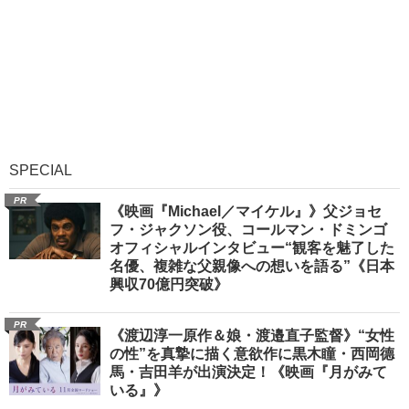
SPECIAL
PR
《映画『Michael／マイケル』》父ジョセ
フ・ジャクソン役、コールマン・ドミンゴ
オフィシャルインタビュー“観客を魅了した
名優、複雑な父親像への想いを語る”《日本
興収70億円突破》
PR
《渡辺淳一原作＆娘・渡邉直子監督》“女性
の性”を真摯に描く意欲作に黒木瞳・西岡德
馬・吉田羊が出演決定！《映画『月がみて
いる』》