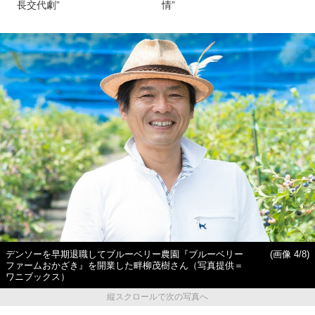
長交代劇”
情”
デンソーを早期退職してブルーベリー農園『ブルーベリー
(画像 4/8)
ファームおかざき』を開業した畔柳茂樹さん（写真提供＝
ワニブックス）
縦スクロールで次の写真へ