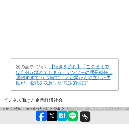
次の記事に続く
【続きを読む】「このままで
は自分が壊れてしまう」デンソーの課長就任→
過酷すぎて“うつ病”に…大企業から独立した男
性が、退職を決意した“決定的理由”
ビジネス
働き方
企業
経済
社会
TOP
特集
大企業の光と影
記事
[写真]「いくら眠ろうとしても眠れない」2