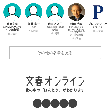
週刊文春
川越 宗一
信田 さよ子
鎌田 浩毅
プレジデントオ
CINEMAオンラ
ンライン
作家
公認心理師・臨床
京都大学名誉教
イン編集部
心理士
授・京都大学レジ
13時間前
1時間前
リエンス実践ユニ
1時間前
1時間前
ット特任教授
2時間前
その他の著者を見る