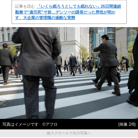
記事を読む
「いくら眠ろうとしても眠れない」26日間連続
勤務で“過労死”寸前…デンソーの課長だった男性が明か
す、大企業の管理職の過酷な実態
写真はイメージです ©アフロ
(画像 2/8)
縦スクロールで次の写真へ