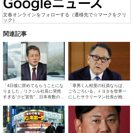
文春オンラインをフォローする
（遷移先で☆マークをクリ
ック）
関連記事
「4日後に辞めてもらうことにな
「章男くん程度の社員ならば、
りました」リクシル社長に突然
ごろごろいる」トヨタを世界一
すぎる“クビ宣告”…日本有数の大
にしたサラリーマン社長が抱い
企業で起きた“疑惑の社長交代劇”
ていた“創業家への感情”