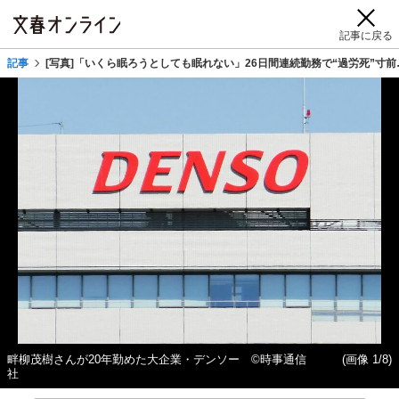
記事に戻る
記事
[写真]「いくら眠ろうとしても眠れない」26日間連続勤務で“過労死”
畔柳茂樹さんが20年勤めた大企業・デンソー ©時事通信
(画像 1/8)
社