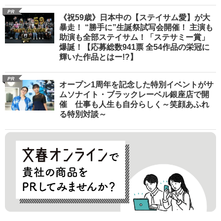
PR
《祝59歳》日本中の【ステイサム愛】が大
暴走！ “勝手に”生誕祭試写会開催！ 主演も
助演も全部ステイサム！「ステサミー賞」
爆誕！【応募総数941票 全54作品の栄冠に
輝いた作品とはー!?】
PR
オープン1周年を記念した特別イベントがサ
ムソナイト・ブラックレーベル銀座店で開
催 仕事も人生も自分らしく～笑顔あふれ
る特別対談～