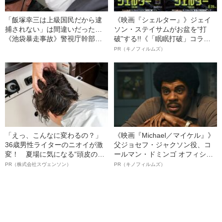
「飯塚幸三は上級国民だから逮
《映画『シェルター』》ジェイ
捕されない」は間違いだった…
ソン・ステイサムがお盆を“打
《池袋暴走事故》警視庁幹部が
破”する!!《「眠眠打破」コラ
「自民党議員」に呼び出されて
ボ》
PR（キノフィルムズ）
も逮捕を見送った理由
「えっ、こんなに変わるの？」
《映画『Michael／マイケル』》
36歳男性ライターのニオイが激
父ジョセフ・ジャクソン役、コ
変！ 夏場に気になる“頭皮のニ
ールマン・ドミンゴ オフィシャ
オイ”や“ベタつき”を解消す
ルインタビュー“観客を魅了した
PR（株式会社スヴェンソン）
PR（キノフィルムズ）
る、“ウィッグのスペシャリス
名優、複雑な父親像への想いを
ト”が生み出した徹底ケアとは
語る”《日本興収70億円突破》