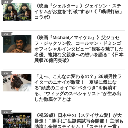
PR
《映画『シェルター』》ジェイソン・ステ
イサムがお盆を“打破”する!!《「眠眠打破」
コラボ》
PR
《映画『Michael／マイケル』》父ジョセ
フ・ジャクソン役、コールマン・ドミンゴ
オフィシャルインタビュー“観客を魅了した
名優、複雑な父親像への想いを語る”《日本
興収70億円突破》
PR
「えっ、こんなに変わるの？」36歳男性ラ
イターのニオイが激変！ 夏場に気にな
る“頭皮のニオイ”や“ベタつき”を解消す
る、“ウィッグのスペシャリスト”が生み出
した徹底ケアとは
PR
《祝59歳》日本中の【ステイサム愛】が大
暴走！ “勝手に”生誕祭試写会開催！ 主演も
助演も全部ステイサム！「ステサミー賞」