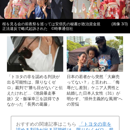
桜を見る会の前夜祭を巡っては安倍氏の秘書が政治資金規
(画像 3/3)
正法違反で略式起訴された ©時事通信社
「トヨタの非を認める判決が
日本の若者から突然「大麻売
出る可能性は、限りなくゼ
ってない？」と言われ…「侮
ロ」裁判で“勝ち目がない”と伝
辱だし差別」ケニア人男性と
えたけれど…《池袋暴走事
結婚した日本人女性（31）が
故》父・飯塚幸三を説得でき
明かす、“排外主義的な風潮”へ
なかった「長男の葛藤」
の苦悩
おすすめの関連記事はこちら
「トヨタの非を
認める判決が出る可能性は、限りなくゼロ」裁