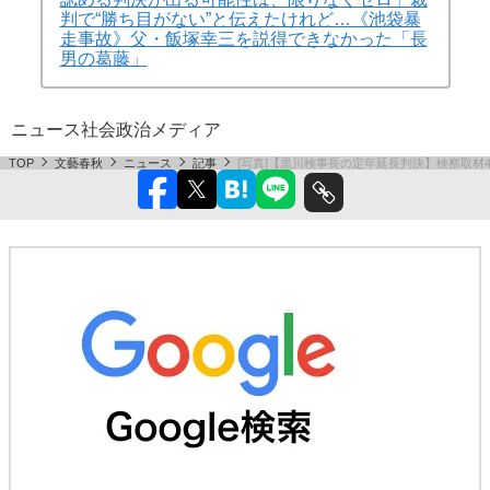
判で“勝ち目がない”と伝えたけれど…《池袋暴
走事故》父・飯塚幸三を説得できなかった「長
男の葛藤」
ニュース
社会
政治
メディア
TOP
文藝春秋
ニュース
記事
[写真]【黒川検事長の定年延長判決】検察取