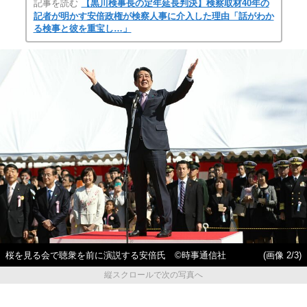
記事を読む
【黒川検事長の定年延長判決】検察取材40年の
記者が明かす安倍政権が検察人事に介入した理由「話がわか
る検事と彼を重宝し…」
桜を見る会で聴衆を前に演説する安倍氏 ©時事通信社
(画像 2/3)
縦スクロールで次の写真へ