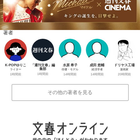
著者
K-POPゆりこ
「週刊文春」編
水原 希子
成田 悠輔
ドリヤス工場
集部
ライター
俳優・モデル
経済学者
漫画家
1時間前
1時間前
14時間前
14時間前
20時間前
その他の著者を見る