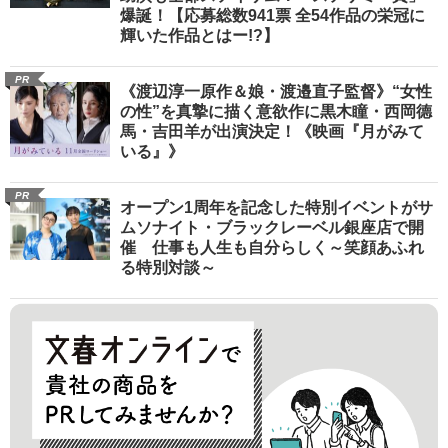
爆誕！【応募総数941票 全54作品の栄冠に
輝いた作品とはー!?】
PR
《渡辺淳一原作＆娘・渡邉直子監督》“女性
の性”を真摯に描く意欲作に黒木瞳・西岡德
馬・吉田羊が出演決定！《映画『月がみて
いる』》
PR
オープン1周年を記念した特別イベントがサ
ムソナイト・ブラックレーベル銀座店で開
催 仕事も人生も自分らしく～笑顔あふれ
る特別対談～