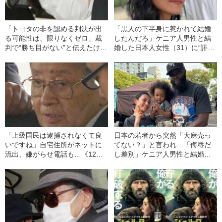
「トヨタの非を認める判決が出
「黒人の下半身に惹かれて結婚
る可能性は、限りなくゼロ」裁
したんだろ」ケニア人男性と結
判で“勝ち目がない”と伝えたけれ
婚した日本人女性（31）に“誹謗
ど…《池袋暴走事故》父・飯塚
中傷”殺到…本人が語る、日本で
幸三を説得できなかった「長男
感じる“外国人差別”のリアル
の葛藤」
「上級国民は逮捕されなくて良
日本の若者から突然「大麻売っ
いですね」自宅住所がネットに
てない？」と言われ…「侮辱だ
流出、嫌がらせ電話も…《12人
し差別」ケニア人男性と結婚し
死傷の池袋暴走事故》飯塚幸三
た日本人女性（31）が明か
の長男が直面した「加害者家族
す、“排外主義的な風潮”への苦悩
への暴力」