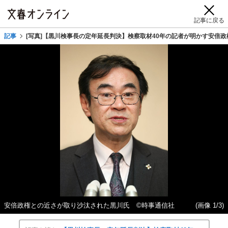
記事に戻る
記事
[写真]【黒川検事長の定年延長判決】検察取材40年の記者が明かす安倍
安倍政権との近さが取り沙汰された黒川氏 ©時事通信社
(画像 1/3)