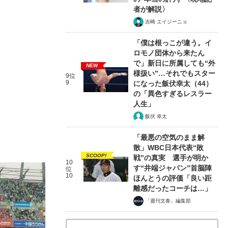
者が解説〉
吉崎 エイジーニョ
「僕は根っこが違う。イ
ロモノ団体から来たん
で」新日に所属しても“外
NEW
様扱い”…それでもスター
9位
9
になった飯伏幸太（44）
の「異色すぎるレスラー
人生」
飯伏 幸太
「最悪の空気のまま解
散」WBC日本代表“敗
SCOOP!
戦”の真実 選手が明か
10
す“井端ジャパン”首脳陣
位
10
ほんとうの評価「良い距
離感だったコーチは…」
「週刊文春」編集部