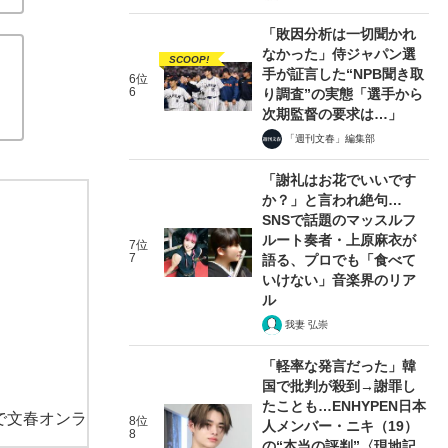
「敗因分析は一切聞かれ
なかった」侍ジャパン選
SCOOP!
手が証言した“NPB聞き取
6位
6
り調査”の実態「選手から
次期監督の要求は…」
「週刊文春」編集部
「謝礼はお花でいいです
か？」と言われ絶句…
SNSで話題のマッスルフ
ルート奏者・上原麻衣が
7位
7
語る、プロでも「食べて
いけない」音楽界のリア
ル
我妻 弘崇
「軽率な発言だった」韓
国で批判が殺到→謝罪し
たことも…ENHYPEN日本
で文春オンラ
8位
人メンバー・ニキ（19）
8
の“本当の評判”〈現地記