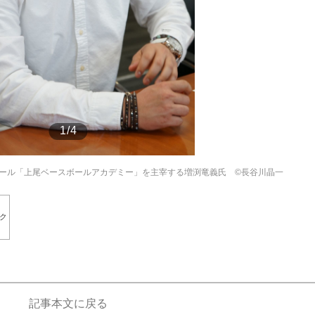
もっと見る
1/4
ール「上尾ベースボールアカデミー」を主宰する増渕竜義氏 ©長谷川晶一
ク
記事本文に戻る