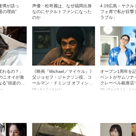
隆博が語っ
声優・松嵜麗は、なぜ福岡出身
4.19広島－ヤク
退の理由”
なのにヤクルトファンになった
フォ席で私が目撃
のか
ラブル」
変わるの？」
《映画『Michael／マイケル』》
オープン1周年を
ーのニオイが激
父ジョセフ・ジャクソン役、コ
ベントがサムソナ
なる“頭皮のニ
ールマン・ドミンゴ オフィシャ
クレーベル銀座店
”を解消す
ルインタビュー“観客を魅了した
も人生も自分らし
ン）
PR（キノフィルムズ）
PR（サムソナイト・ジャ
スペシャリス
名優、複雑な父親像への想いを
れる特別対談～
徹底ケアとは
語る”《日本興収70億円突破》