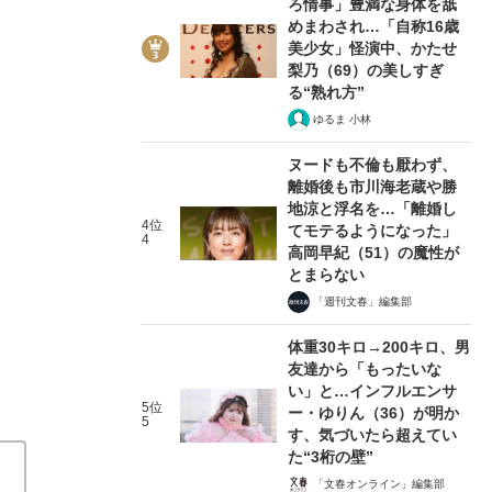
ろ情事」豊満な身体を舐
めまわされ…「自称16歳
美少女」怪演中、かたせ
梨乃（69）の美しすぎ
る“熟れ方”
ゆるま 小林
2/4
ヌードも不倫も厭わず、
離婚後も市川海老蔵や勝
地涼と浮名を…「離婚し
4位
てモテるようになった」
4
高岡早紀（51）の魔性が
とまらない
「週刊文春」編集部
体重30キロ→200キロ、男
友達から「もったいな
い」と…インフルエンサ
5位
ー・ゆりん（36）が明か
5
す、気づいたら超えてい
た“3桁の壁”
「文春オンライン」編集部