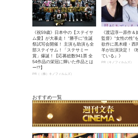
《祝59歳》日本中の【ステイサ
《渡辺淳一原作＆
ム愛】が大暴走！ “勝手に”生誕
監督》“女性の性”
祭試写会開催！ 主演も助演も全
欲作に黒木瞳・西
部ステイサム！「ステサミー
羊が出演決定！《
賞」爆誕！【応募総数941票 全
ている』》
54作品の栄冠に輝いた作品とは
PR（キノフィルムズ）
ー!?】
PR（（株）キノフィルムズ）
おすすめ一覧