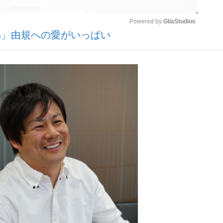
Powered by 
GliaStudios
弟」由規への愛がいっぱい
いまさら聞け
Mute
手が証言した“NPB聞...
「クマが悪者扱いされているの
もっと見る
カー日本代表・森保一監督...