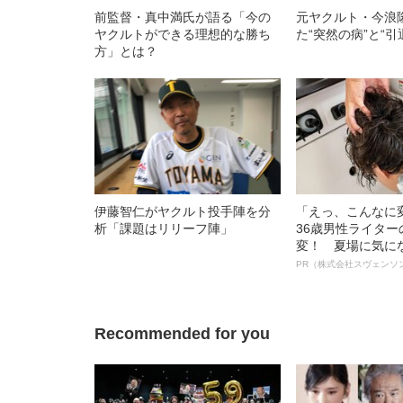
前監督・真中満氏が語る「今の
元ヤクルト・今浪
ヤクルトができる理想的な勝ち
た“突然の病”と“引
方」とは？
伊藤智仁がヤクルト投手陣を分
「えっ、こんなに
析「課題はリリーフ陣」
36歳男性ライタ
変！ 夏場に気に
オイ”や“ベタつき
PR（株式会社スヴェンソ
る、“ウィッグの
ト”が生み出した
Recommended for you