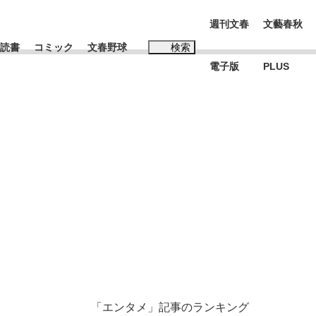
週刊文春
文藝春秋
読書
コミック
文春野球
検索
電子版
PLUS
インタビュー
読書
#松田聖子
む将棋
BC日本代表“敗戦”の真実 選手が明かす...
「エンタメ」記事のランキング