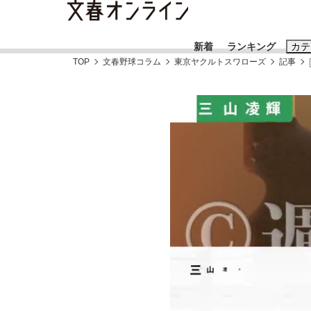
新着
ランキング
カテ
TOP
文春野球コラム
東京ヤクルトスワローズ
記事
スクープ
ニュー
おすすめのキ
#藤田晋
#三
#玉木雄一郎
「90%は失敗する。でも…」本田圭佑が初め
終戦から81年