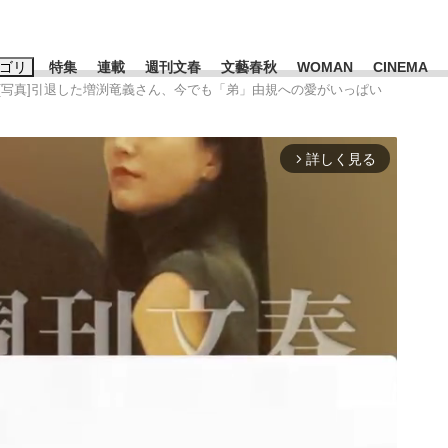
ゴリ
特集
連載
週刊文春
文藝春秋
WOMAN
CINEMA
[写真]引退した増渕竜義さん、今でも「弟」由規への愛がいっぱい
キーワード入力
ス
エンタメ
ライフ
ビジネス
詳しく見る
arrow_forward_ios
ーワードタグ一覧
山凌輝
#高市早苗
#後藤真希
#森岡毅
#城彰二
#内田有紀
観る将棋、読
#亀和田武
て明かした日本代表監督に...
「最悪の空気のまま解散」W