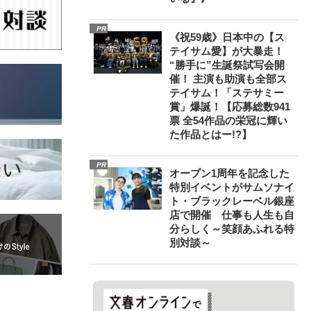
PR
《祝59歳》日本中の【ス
テイサム愛】が大暴走！
“勝手に”生誕祭試写会開
催！ 主演も助演も全部ス
テイサム！「ステサミー
賞」爆誕！【応募総数941
票 全54作品の栄冠に輝い
た作品とはー!?】
PR
オープン1周年を記念した
特別イベントがサムソナイ
ト・ブラックレーベル銀座
店で開催 仕事も人生も自
分らしく～笑顔あふれる特
別対談～