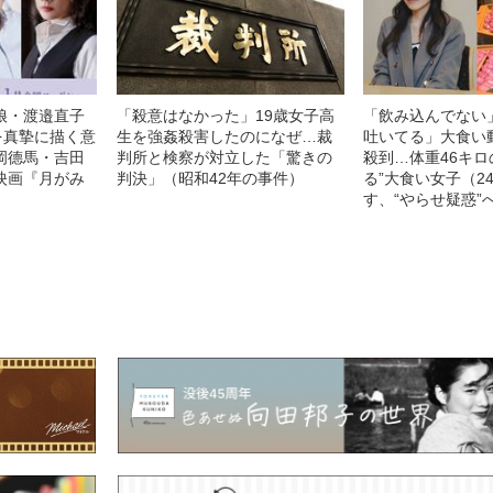
娘・渡邉直子
「殺意はなかった」19歳女子高
「飲み込んでない
を真摯に描く意
生を強姦殺害したのになぜ…裁
吐いてる」大食い
岡德馬・吉田
判所と検察が対立した「驚きの
殺到…体重46キロ
映画『月がみ
判決」（昭和42年の事件）
る”大食い女子（2
す、“やらせ疑惑”