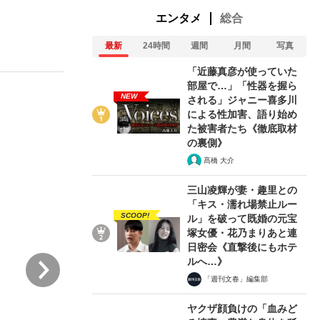
エンタメ
総合
最新
24時間
週間
月間
写真
ない資産運用のすべて
「近藤真彦が使っていた
部屋で…」「性器を握ら
NEW
される」ジャニー喜多川
による性加害、語り始め
が悲しい」『北の国から』倉本聰氏（91...
た被害者たち《徹底取材
の裏側》
髙橋 大介
三山凌輝が妻・趣里との
「キス・濡れ場禁止ルー
SCOOP!
ル」を破って既婚の元宝
塚女優・花乃まりあと連
日密会《直撃後にもホテ
次
ルへ…》
「週刊文春」編集部
ヤクザ顔負けの「血みど