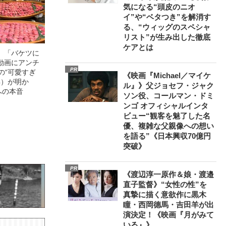
気になる“頭皮のニオ
イ”や“ベタつき”を解消す
る、“ウィッグのスペシャ
リスト”が生み出した徹底
ケアとは
」「バケツに
動画にアンチ
PR
の“可愛すぎ
《映画『Michael／マイケ
4）が明か
ル』》父ジョセフ・ジャク
への本音
ソン役、コールマン・ドミ
ンゴ オフィシャルインタ
ビュー“観客を魅了した名
優、複雑な父親像への想い
を語る”《日本興収70億円
突破》
PR
《渡辺淳一原作＆娘・渡邉
直子監督》“女性の性”を
真摯に描く意欲作に黒木
瞳・西岡德馬・吉田羊が出
演決定！《映画『月がみて
いる』》