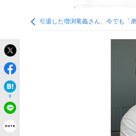
引退した増渕竜義さん、今でも「
「敗因分析は一切聞かれなかった」侍ジャパン選
キングの誕生を、目撃せよ。
0
the Style
「目標達成できなかったからと言って…」サッ