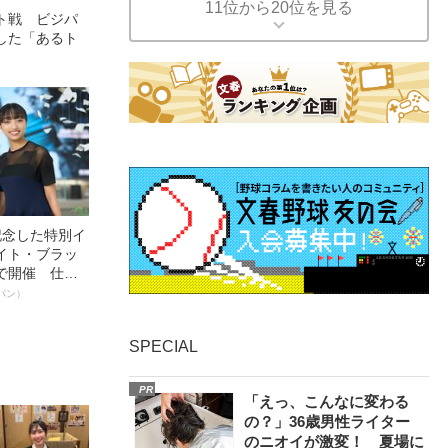
11位から20位を見る
ルト戦 ビジパ
した「あるト
記念した特別イ
イト・ブラッ
で開催 仕事
く～笑顔あふ
パン）
SPECIAL
PR
「えっ、こんなに変わる
の？」36歳男性ライター
のニオイが激変！ 夏場に