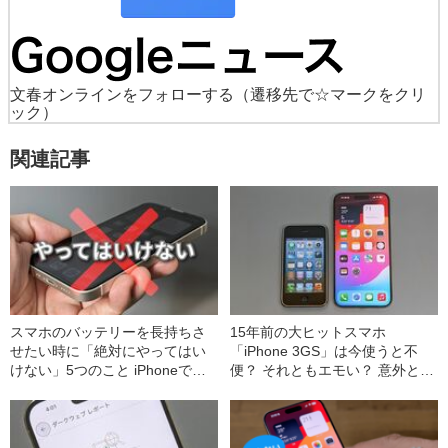
文春オンラインをフォローする
（遷移先で☆マークをクリ
ック）
関連記事
スマホのバッテリーを長持ちさ
15年前の大ヒットスマホ
せたい時に「絶対にやってはい
「iPhone 3GS」は今使うと不
けない」5つのこと iPhoneでも
便？ それともエモい？ 意外と最
Androidでも共通の“ハマりやす
新モデルより優れた部分も…
いポイント”とは