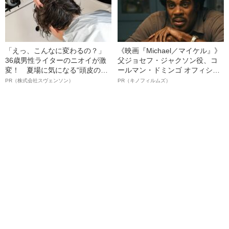
「えっ、こんなに変わるの？」
《映画『Michael／マイケル』》
36歳男性ライターのニオイが激
父ジョセフ・ジャクソン役、コ
変！ 夏場に気になる“頭皮のニ
ールマン・ドミンゴ オフィシャ
オイ”や“ベタつき”を解消す
ルインタビュー“観客を魅了した
PR（株式会社スヴェンソン）
PR（キノフィルムズ）
る、“ウィッグのスペシャリス
名優、複雑な父親像への想いを
ト”が生み出した徹底ケアとは
語る”《日本興収70億円突破》