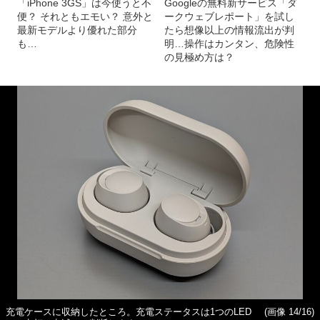
「iPhone 3GS」は今使うと不
Googleの無料新サービス「ダ
便？ それともエモい？ 意外と
ークウェブレポート」を試し
最新モデルより優れた部分
たら想像以上の情報流出が判
も…
明…操作はカンタン、危険性
の見極め方は？
充電ケースに収納したところ。充電ステータスは1つのLED
(画像 14/16)