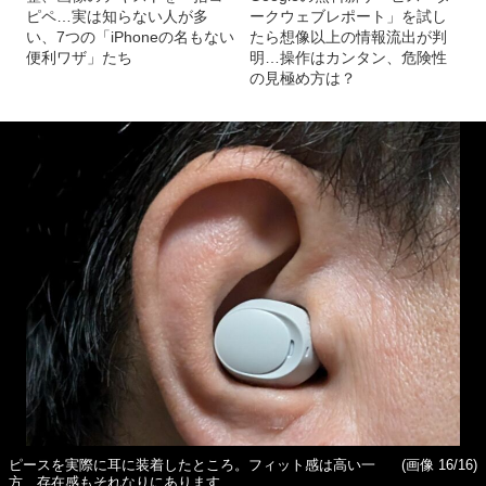
ピペ…実は知らない人が多
ークウェブレポート」を試し
い、7つの「iPhoneの名もない
たら想像以上の情報流出が判
便利ワザ」たち
明…操作はカンタン、危険性
の見極め方は？
ピースを実際に耳に装着したところ。フィット感は高い一
(画像 16/16)
方、存在感もそれなりにあります