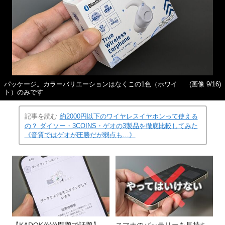
パッケージ。カラーバリエーションはなくこの1色（ホワイ
(画像 9/16)
ト）のみです
記事を読む
約2000円以下のワイヤレスイヤホンって使える
の？ ダイソー・3COINS・ゲオの3製品を徹底比較してみた
《音質ではゲオが圧勝だが弱点も…》