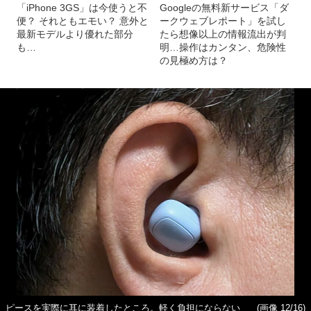
「iPhone 3GS」は今使うと不
Googleの無料新サービス「ダ
便？ それともエモい？ 意外と
ークウェブレポート」を試し
最新モデルより優れた部分
たら想像以上の情報流出が判
も…
明…操作はカンタン、危険性
の見極め方は？
ピースを実際に耳に装着したところ。軽く負担にならない
(画像 12/16)