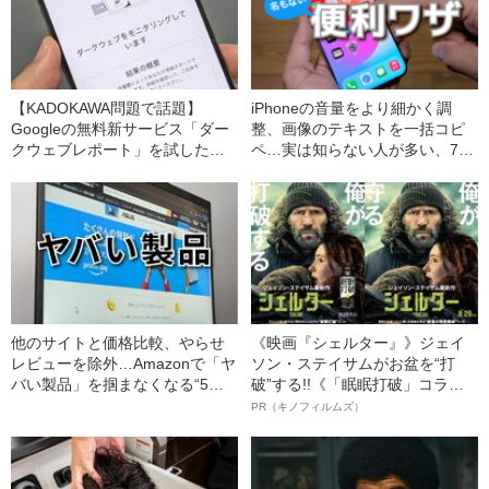
【KADOKAWA問題で話題】
iPhoneの音量をより細かく調
Googleの無料新サービス「ダー
整、画像のテキストを一括コピ
クウェブレポート」を試したら
ペ…実は知らない人が多い、7つ
想像以上の情報流出が判明…操
の「iPhoneの名もない便利ワ
作はカンタン、危険性の見極め
ザ」たち
方は？
他のサイトと価格比較、やらせ
《映画『シェルター』》ジェイ
レビューを除外…Amazonで「ヤ
ソン・ステイサムがお盆を“打
バい製品」を掴まなくなる“5つ
破”する!!《「眠眠打破」コラ
の無料神ツール”《プライムデー
ボ》
PR（キノフィルムズ）
直前！》