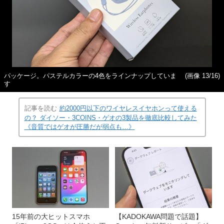
パッケージ。パステルカラーの4色をラインナップしていま
(画像 13/16)
す
記事を読む
約2000円以下のワイヤレスイヤホンって使える
の？ ダイソー・3COINS・ゲオの3製品を徹底比較してみた
《音質ではゲオが圧勝だが弱点も…》
15年前の大ヒットスマホ
【KADOKAWA問題で話題】