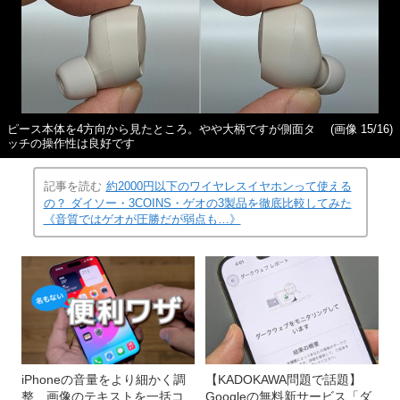
ピース本体を4方向から見たところ。やや大柄ですが側面タ
(画像 15/16)
ッチの操作性は良好です
記事を読む
約2000円以下のワイヤレスイヤホンって使える
の？ ダイソー・3COINS・ゲオの3製品を徹底比較してみた
《音質ではゲオが圧勝だが弱点も…》
iPhoneの音量をより細かく調
【KADOKAWA問題で話題】
整、画像のテキストを一括コ
Googleの無料新サービス「ダ