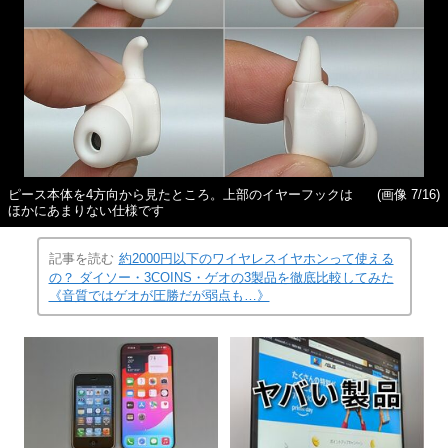
ピース本体を4方向から見たところ。上部のイヤーフックは
(画像 7/16)
ほかにあまりない仕様です
記事を読む
約2000円以下のワイヤレスイヤホンって使える
の？ ダイソー・3COINS・ゲオの3製品を徹底比較してみた
《音質ではゲオが圧勝だが弱点も…》