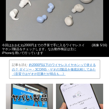
今回はおおむね2000円までの予算で手に入るワイヤレスイ
(画像 5/16)
ヤホン3製品をチェックします。なお動作検証は主に
iPhoneを用いて行っています
記事を読む
約2000円以下のワイヤレスイヤホンって使える
の？ ダイソー・3COINS・ゲオの3製品を徹底比較してみた
《音質ではゲオが圧勝だが弱点も…》