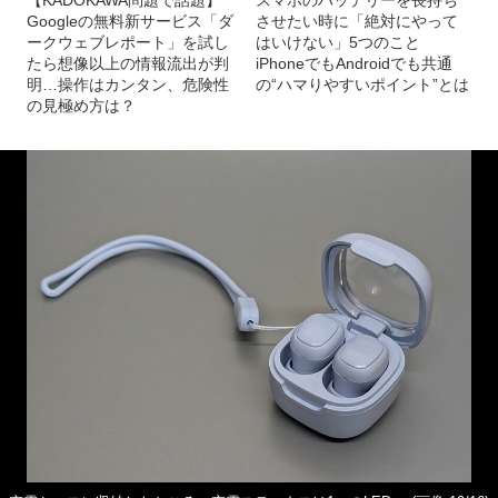
【KADOKAWA問題で話題】
スマホのバッテリーを長持ち
Googleの無料新サービス「ダ
させたい時に「絶対にやって
ークウェブレポート」を試し
はいけない」5つのこと
たら想像以上の情報流出が判
iPhoneでもAndroidでも共通
明…操作はカンタン、危険性
の“ハマりやすいポイント”とは
の見極め方は？