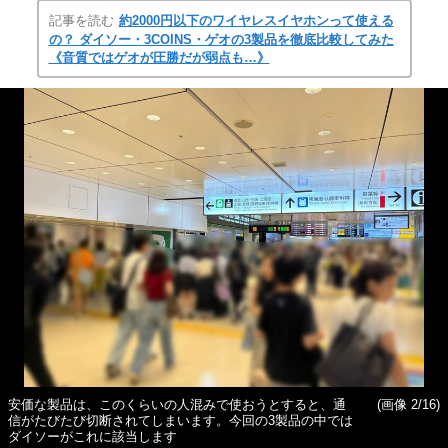
記事を読む
約2000円以下のワイヤレスイヤホンって使える
の？ ダイソー・3COINS・ゲオの3製品を徹底比較してみた
《音質ではゲオが圧勝だが弱点も…》
安価な製品は、このくらいの人混みで使おうとすると、通
(画像 2/16)
信がたびたび切断されてしまいます。今回の3製品の中では
ダイソーがこれに該当します