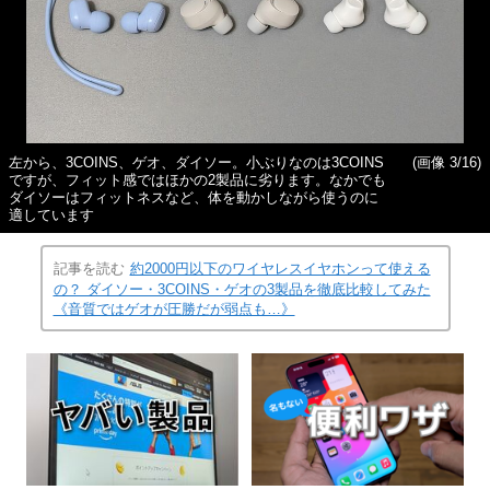
左から、3COINS、ゲオ、ダイソー。小ぶりなのは3COINS
(画像 3/16)
ですが、フィット感ではほかの2製品に劣ります。なかでも
ダイソーはフィットネスなど、体を動かしながら使うのに
適しています
記事を読む
約2000円以下のワイヤレスイヤホンって使える
の？ ダイソー・3COINS・ゲオの3製品を徹底比較してみた
《音質ではゲオが圧勝だが弱点も…》