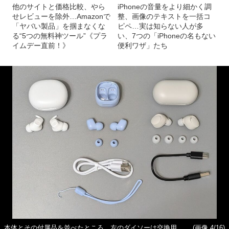
他のサイトと価格比較、やら
iPhoneの音量をより細かく調
せレビューを除外…Amazonで
整、画像のテキストを一括コ
「ヤバい製品」を掴まなくな
ピペ…実は知らない人が多
る“5つの無料神ツール”《プラ
い、7つの「iPhoneの名もない
イムデー直前！》
便利ワザ」たち
本体とその付属品を並べたところ。左のダイソーは交換用
(画像 4/16)