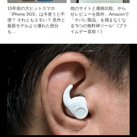
15年前の大ヒットスマホ
他のサイトと価格比較、やら
「iPhone 3GS」は今使うと不
せレビューを除外…Amazonで
便？ それともエモい？ 意外と
「ヤバい製品」を掴まなくな
最新モデルより優れた部分
る“5つの無料神ツール”《プラ
も…
イムデー直前！》