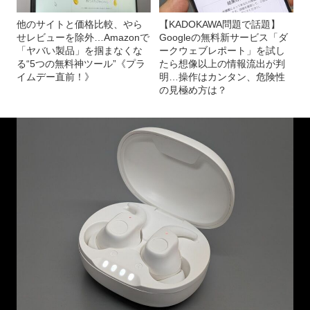
他のサイトと価格比較、やら
【KADOKAWA問題で話題】
せレビューを除外…Amazonで
Googleの無料新サービス「ダ
「ヤバい製品」を掴まなくな
ークウェブレポート」を試し
る“5つの無料神ツール”《プラ
たら想像以上の情報流出が判
イムデー直前！》
明…操作はカンタン、危険性
の見極め方は？