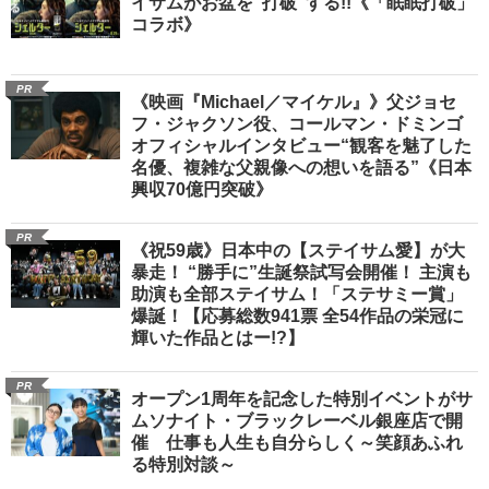
イサムがお盆を“打破”する!!《「眠眠打破」
コラボ》
PR
《映画『Michael／マイケル』》父ジョセ
フ・ジャクソン役、コールマン・ドミンゴ
オフィシャルインタビュー“観客を魅了した
名優、複雑な父親像への想いを語る”《日本
興収70億円突破》
PR
《祝59歳》日本中の【ステイサム愛】が大
暴走！ “勝手に”生誕祭試写会開催！ 主演も
助演も全部ステイサム！「ステサミー賞」
爆誕！【応募総数941票 全54作品の栄冠に
輝いた作品とはー!?】
PR
オープン1周年を記念した特別イベントがサ
ムソナイト・ブラックレーベル銀座店で開
催 仕事も人生も自分らしく～笑顔あふれ
る特別対談～