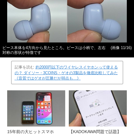
ピース本体を4方向から見たところ。ピースは小柄で、左右
(画像 11/16)
対称の形状が特徴です
記事を読む
約2000円以下のワイヤレスイヤホンって使える
の？ ダイソー・3COINS・ゲオの3製品を徹底比較してみた
《音質ではゲオが圧勝だが弱点も…》
15年前の大ヒットスマホ
【KADOKAWA問題で話題】